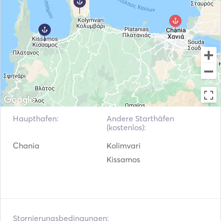
Navigationssystem
Außenbordmotor
Fischfinder / Sonar
Haupthafen:
Andere Starthäfen
(kostenlos):
Chania
Kolimvari
Kissamos
Stornierungsbedingungen: