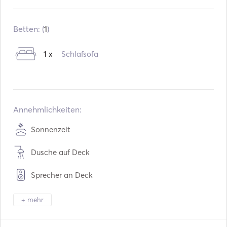
Herstellungsdatum:
01 / 2008
Motoren:
1 x 115hp
Betten: (
1
)
Kraftstofftyp:
Benzin
1 x
Schlafsofa
Wassermenge:
50
L
Kraftstoffkapazität:
80
L
Max Geschwindigkeit:
30
Knoten
Annehmlichkeiten:
Sonnenzelt
Dusche auf Deck
Sprecher an Deck
Fackel Licht
+ mehr
Elektrische Toilette