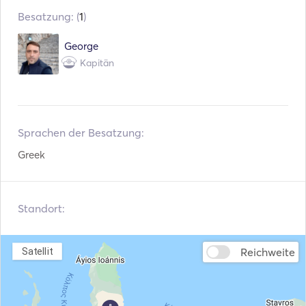
Besatzung: (
1
)
Kühlschrank
George
Besteck / Gläser / Geschirr
Kapitän
USB-Anschluss
Mp3 Spieler / Radio / CD
Sprachen der Besatzung:
Angelrute
Greek
Schnorchelausrüstung
Speerflinte
Standort:
Elektrischer Anker
Reichweite
Satellit
Kotflügel
Schwimmwesten