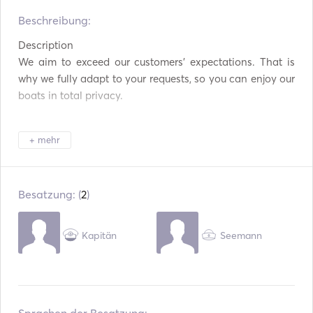
Beschreibung:   
Cockpit-Tisch
Description

Tender / Beiboot
We aim to exceed our customers’ expectations. That is 
why we fully adapt to your requests, so you can enjoy our 
Kühlschrank
boats in total privacy.

Mikrowellenherd
+ mehr
Backofen
All our catamarans are Lagoons, the top brand in the 
market, and they are fully equipped with the highest level 
Besteck / Gläser / Geschirr
Besatzung: (
2
)
of comfort and safety. 

Kaffeemaschine
Kapitän
Seemann
Heizplatten
As they are stable and comfortable, these boats are ideal 
USB-Anschluss
for a romantic outing or a big celebration, such as stag or 
hen parties, birthdays...

Angelrute