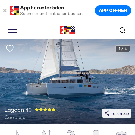
App herunterladen
×
APP ÖFFNEN
Schneller und einfacher buchen
1 / 6
Lagoon 40
Teilen Sie
Corralejo