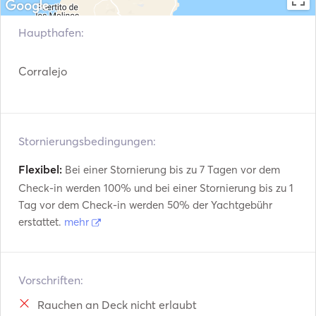
Hotel transfer (only Corralejo area)

Trolling

Haupthafen:
Snorkelling

2 paddle boards.

Corralejo
2 single kayaks.

Underwater photographs.

2 double kayaks

Drinks (soft drinks, beer, white and red wine, water, coffee 
Stornierungsbedingungen:
Flexibel:
Bei einer Stornierung bis zu 7 Tagen vor dem
Check-in werden 100% und bei einer Stornierung bis zu 1
Tag vor dem Check-in werden 50% der Yachtgebühr
erstattet.
mehr
Vorschriften:
Rauchen an Deck nicht erlaubt