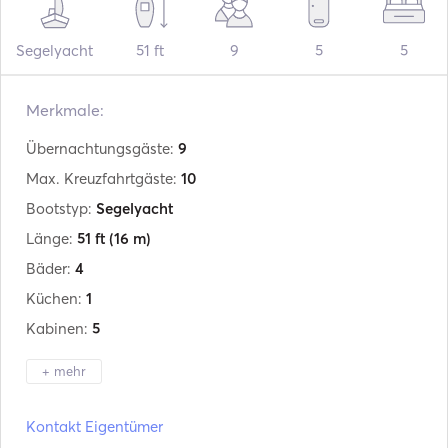
Segelyacht
51 ft
9
5
5
Merkmale:
Übernachtungsgäste:
9
Max. Kreuzfahrtgäste:
10
Bootstyp:
Segelyacht
Länge:
51 ft
(16 m)
Bäder:
4
Küchen:
1
Kabinen:
5
+ mehr
Hersteller:
Ocean Star
Kontakt Eigentümer
Modell:
51.2