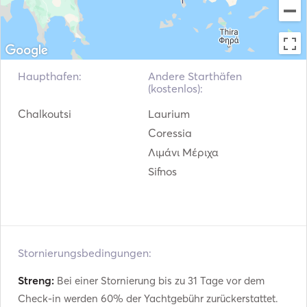
Angelrute
Schnorchelausrüstung
Kajak
Haupthafen:
Andere Starthäfen
(kostenlos):
Padel-Brett
Chalkoutsi
Laurium
Strandspielzeug
Coressia
Λιμάνι Μέριχα
Elektrischer Anker
Sifnos
Kotflügel
Leitfäden & Karten
Stornierungsbedingungen:
Handfeuerlöscher
Streng:
Bei einer Stornierung bis zu 31 Tage vor dem
Schwimmwesten
Check-in werden 60% der Yachtgebühr zurückerstattet.