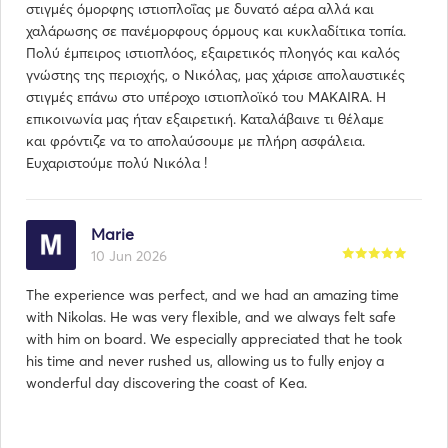
στιγμές όμορφης ιστιοπλοΐας με δυνατό αέρα αλλά και
χαλάρωσης σε πανέμορφους όρμους και κυκλαδίτικα τοπία.
Πολύ έμπειρος ιστιοπλόος, εξαιρετικός πλοηγός και καλός
γνώστης της περιοχής, ο Νικόλας, μας χάρισε απολαυστικές
στιγμές επάνω στο υπέροχο ιστιοπλοϊκό του MAKAIRA. Η
επικοινωνία μας ήταν εξαιρετική. Καταλάβαινε τι θέλαμε
και φρόντιζε να το απολαύσουμε με πλήρη ασφάλεια.
Ευχαριστούμε πολύ Νικόλα !
Marie
10 Jun 2026
The experience was perfect, and we had an amazing time
with Nikolas. He was very flexible, and we always felt safe
with him on board. We especially appreciated that he took
his time and never rushed us, allowing us to fully enjoy a
wonderful day discovering the coast of Kea.