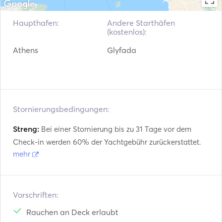
Scooter
Haupthafen:
Andere Starthäfen
(kostenlos):
Autopilot
Athens
Glyfada
Elektrischer Anker
Kotflügel
Leuchtpistole
Stornierungsbedingungen:
Streng:
Bei einer Stornierung bis zu 31 Tage vor dem
Leitfäden & Karten
Check-in werden 60% der Yachtgebühr zurückerstattet.
Handfeuerlöscher
mehr
Schwimmwesten
Vorschriften:
Navigationssystem
Rauchen an Deck erlaubt
Außenbordmotor