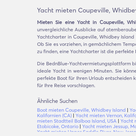
Yacht mieten Coupeville, Whidbe
Mieten Sie eine Yacht in Coupeville, Whi
unvergleichliche Ausblicke auf atemberaub
Yachtcharter in Coupeville, Whidbey Island 
Ob Sie es vorziehen, in gemächlichem Tempo
zu finden, eine Yachtcharter ist die perfekt
Die BednBlue-Yachtvermietungsplattform bie
ideale Yacht in wenigen Minuten. Sie könne
perfekte Boot für Ihren Urlaub entscheiden
für Ihre Reise vorschlagen.
Ähnliche Suchen
Boot mieten Coupeville, Whidbey Island
|
Ya
Kalifornien (CA)
|
Yacht mieten Vernon, Kalif
mieten Stadtteil Balboa Island, USA
|
Yacht 
Etobicoke, Ontario
|
Yacht mieten Jessup, M
Yacht mieten Upper Saddle River, New Jerse