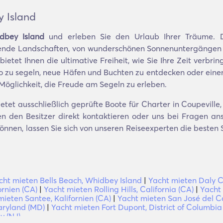
y Island
dbey Island
und erleben Sie den Urlaub Ihrer Träume. D
ende Landschaften, von wunderschönen Sonnenuntergängen bi
bietet Ihnen die ultimative Freiheit, wie Sie Ihre Zeit verbr
 zu segeln, neue Häfen und Buchten zu entdecken oder einen 
e Möglichkeit, die Freude am Segeln zu erleben.
tet ausschließlich geprüfte Boote für Charter in Coupeville,
n den Besitzer direkt kontaktieren oder uns bei Fragen ansp
 können, lassen Sie sich von unseren Reiseexperten die best
cht mieten Bells Beach, Whidbey Island
|
Yacht mieten Daly Ci
ornien (CA)
|
Yacht mieten Rolling Hills, California (CA)
|
Yacht 
mieten Santee, Kalifornien (CA)
|
Yacht mieten San José del Ca
aryland (MD)
|
Yacht mieten Fort Dupont, District of Columbia
y (NJ)