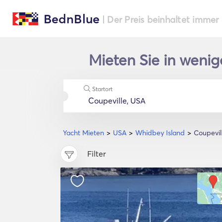
BednBlue
| Der Preis beinhaltet immer
Mieten Sie in wenig
Startort
Yacht Mieten
USA
Whidbey Island
Coupevil
Filter