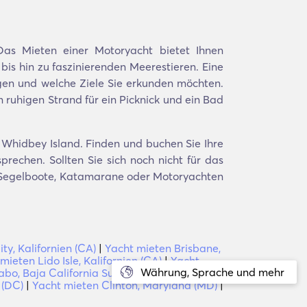
as Mieten einer Motoryacht bietet Ihnen
s hin zu faszinierenden Meerestieren. Eine
ingen und welche Ziele Sie erkunden möchten.
ruhigen Strand für ein Picknick und ein Bad
 Whidbey Island. Finden und buchen Sie Ihre
rechen. Sollten Sie sich noch nicht für das
en Segelboote, Katamarane oder Motoryachten
ty, Kalifornien (CA)
|
Yacht mieten Brisbane,
mieten Lido Isle, Kalifornien (CA)
|
Yacht
Währung, Sprache und mehr
bo, Baja California Sur
|
Yacht mieten
 (DC)
|
Yacht mieten Clinton, Maryland (MD)
|