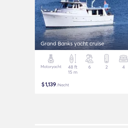
Grand Banks yacht cruise
Motoryacht
48 ft
6
2
4
15 m
$
1,139
/Nacht