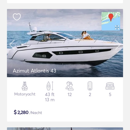
Azimut Atlantis 43
Motoryacht
43 ft
12
2
5
13 m
$
2,280
/Nacht