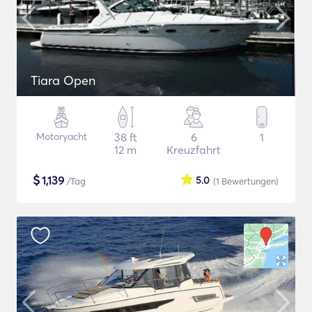
Tiara Open
Motoryacht
38 ft
6
1
12 m
Kreuzfahrt
$
1,139
5.0
/Tag
(1
Bewertungen
)