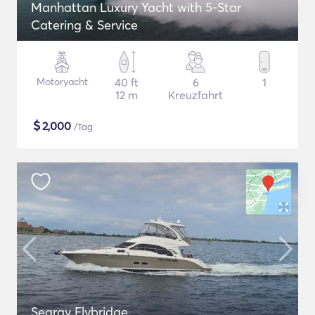
Manhattan Luxury Yacht with 5-Star
Catering & Service
Motoryacht
40 ft
6
1
12 m
Kreuzfahrt
$
2,000
/Tag
Searay Flybridge