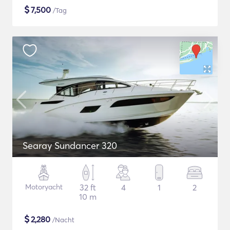
$
7,500
/Tag
Searay Sundancer 320
Motoryacht
32 ft
4
1
2
10 m
$
2,280
/Nacht