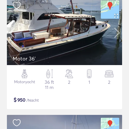
Motor 36'
Motoryacht
36 ft
2
1
2
11 m
$
950
/Nacht