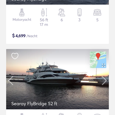
Motoryacht
56 ft
6
3
5
17 m
$
4,699
/Nacht
Searay FlyBridge 52 ft