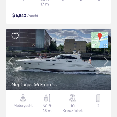
17 m
$
6,840
/Nacht
Neptunus 56 Express
Motoryacht
60 ft
10
2
18 m
Kreuzfahrt