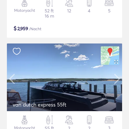
Motoryacht
52 ft
12
4
5
16 m
$
2,959
/Nacht
van dutch express 55ft
Motoryacht
55 ft
2
2
3