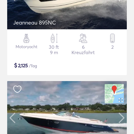
Jeanneau 895NC
Motoryacht
30 ft
6
2
9 m
Kreuzfahrt
$
2,125
/Tag