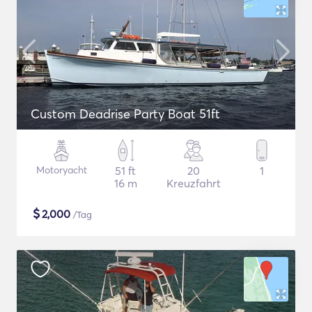
Custom Deadrise Party Boat 51ft
Motoryacht
51 ft
20
1
16 m
Kreuzfahrt
$
2,000
/Tag