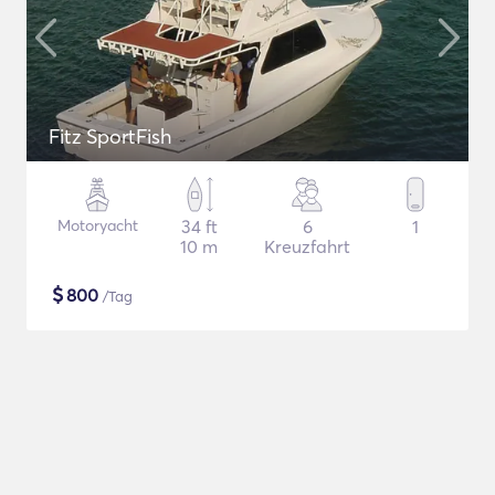
Fitz SportFish
Motoryacht
34 ft
6
1
10 m
Kreuzfahrt
$
800
/Tag