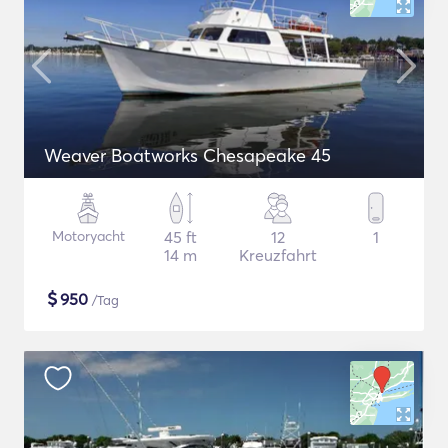
Weaver Boatworks Chesapeake 45
Motoryacht
45 ft
12
1
14 m
Kreuzfahrt
$
950
/Tag