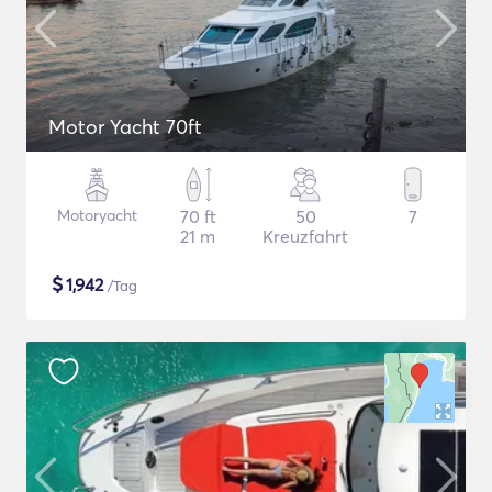
Motor Yacht 70ft
Motoryacht
70 ft
50
7
21 m
Kreuzfahrt
$
1,942
/Tag