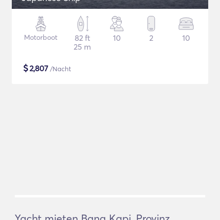
Motorboot
82 ft
10
2
10
25 m
$
2,807
/Nacht
Yacht mieten Bang Kapi, Provinz