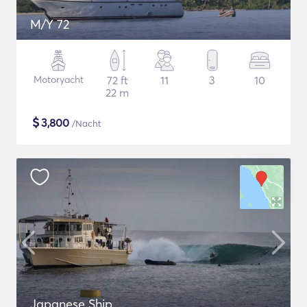
M/Y 72
Motoryacht
72 ft
11
3
10
22 m
$
3,800
/Nacht
Japanese Ship