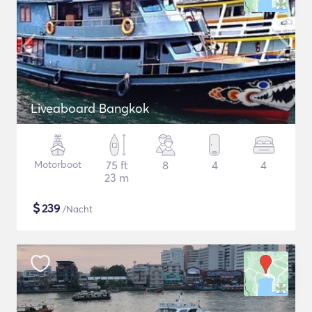
Liveaboard Bangkok
Motorboot
75 ft
8
4
4
23 m
$
239
/Nacht