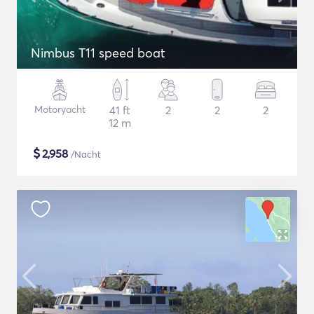
Nimbus T11 speed boat
Motoryacht
41 ft
2
2
2
12 m
$
2,958
/Nacht