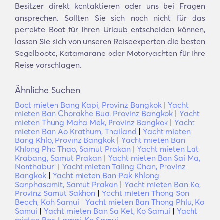
Besitzer direkt kontaktieren oder uns bei Fragen
ansprechen. Sollten Sie sich noch nicht für das
perfekte Boot für Ihren Urlaub entscheiden können,
lassen Sie sich von unseren Reiseexperten die besten
Segelboote, Katamarane oder Motoryachten für Ihre
Reise vorschlagen.
Ähnliche Suchen
Boot mieten Bang Kapi, Provinz Bangkok
|
Yacht
mieten Ban Chorakhe Bua, Provinz Bangkok
|
Yacht
mieten Thung Maha Mek, Provinz Bangkok
|
Yacht
mieten Ban Ao Krathum, Thailand
|
Yacht mieten
Bang Khlo, Provinz Bangkok
|
Yacht mieten Ban
Khlong Pho Thao, Samut Prakan
|
Yacht mieten Lat
Krabang, Samut Prakan
|
Yacht mieten Ban Sai Ma,
Nonthaburi
|
Yacht mieten Taling Chan, Provinz
Bangkok
|
Yacht mieten Ban Pak Khlong
Sanphasamit, Samut Prakan
|
Yacht mieten Ban Ko,
Provinz Samut Sakhon
|
Yacht mieten Thong Son
Beach, Koh Samui
|
Yacht mieten Ban Thong Phlu, Ko
Samui
|
Yacht mieten Ban Sa Ket, Ko Samui
|
Yacht
mieten Ban Lamai, Ko Samui