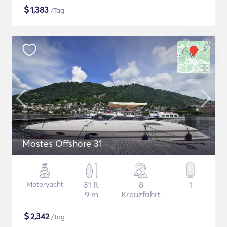
$
1,383
/Tag
Mostes Offshore 31
Motoryacht
31 ft
8
1
9 m
Kreuzfahrt
$
2,342
/Tag