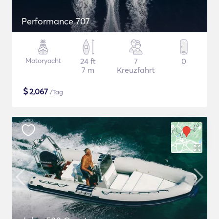
Performance 707
Motoryacht
24 ft
7
0
7 m
Kreuzfahrt
$
2,067
/Tag