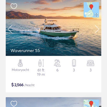
Waverunner 55
Motoryacht
61 ft
6
3
3
19 m
$
2,566
/Nacht