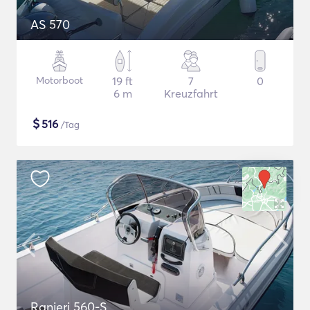
AS 570
Motorboot
19 ft
7
0
6 m
Kreuzfahrt
$
516
/Tag
Ranieri 560-S