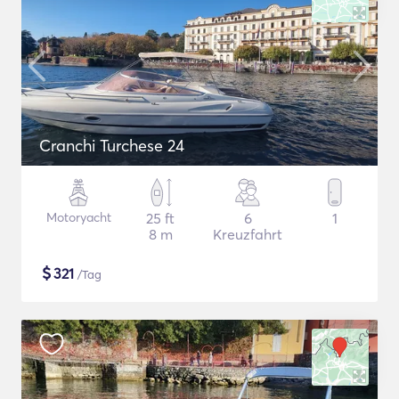
Cranchi Turchese 24
Motoryacht
25 ft
6
1
8 m
Kreuzfahrt
$
321
/Tag