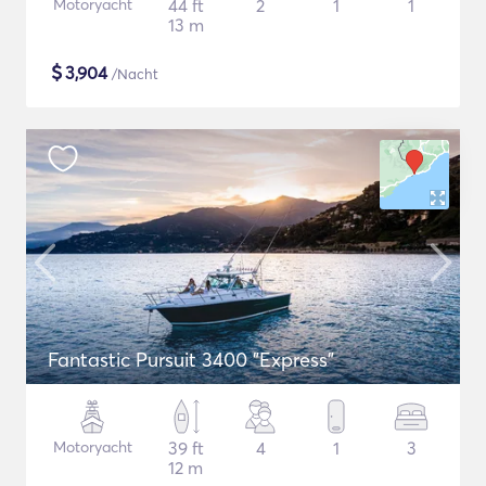
Motoryacht
44 ft
2
1
1
13 m
$
3,904
/Nacht
Fantastic Pursuit 3400 "Express"
Motoryacht
39 ft
4
1
3
12 m