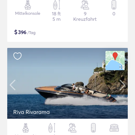
Mittelkonsole
18 ft
9
0
5 m
Kreuzfahrt
$
396
/Tag
Riva Rivarama