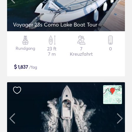
Voyager 23s Como Lake Boat Tour
Rundgang
23 ft
7
0
7 m
Kreuzfahrt
$
1,837
/Tag