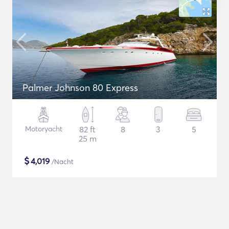
Palmer Johnson 80 Express
Motoryacht
82 ft
8
3
5
25 m
$
4,019
/Nacht