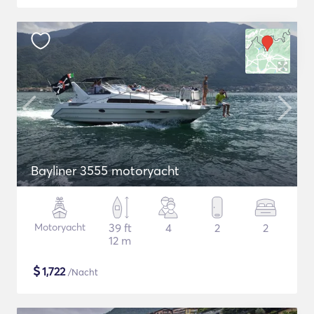
Bayliner 3555 motoryacht
Motoryacht
39 ft
4
2
2
12 m
$
1,722
/Nacht