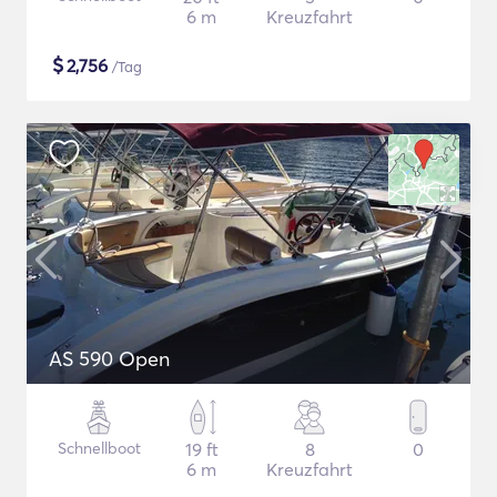
6 m
Kreuzfahrt
$
2,756
/Tag
AS 590 Open
Schnellboot
19 ft
8
0
6 m
Kreuzfahrt