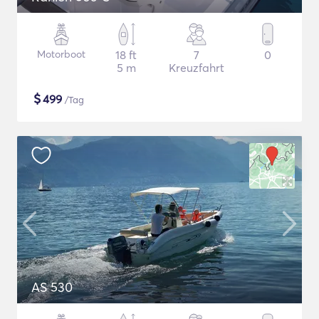
Motorboot
18 ft
7
0
5 m
Kreuzfahrt
$
499
/Tag
AS 530