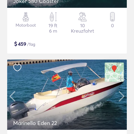
Joker 580 Coaster
Motorboot
19 ft
10
0
6 m
Kreuzfahrt
$
459
/Tag
Marinello Eden 22