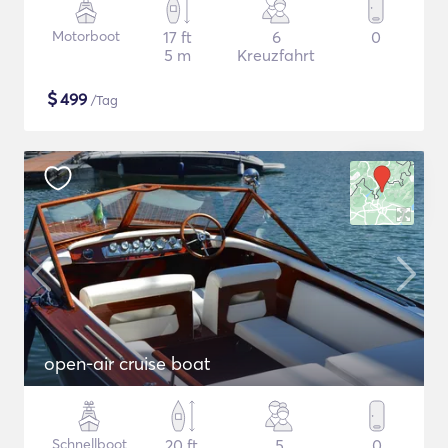
Motorboot
17 ft
6
0
5 m
Kreuzfahrt
$
499
/Tag
open-air cruise boat
Schnellboot
20 ft
5
0