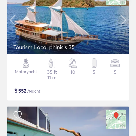
Tourism Local phinisis 35
Motoryacht
35 ft
10
5
5
11 m
$
552
/Nacht