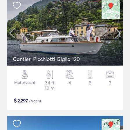
Cantieri Picchiotti Giglio 120
Motoryacht
34 ft
4
2
3
10 m
$
2,297
/Nacht