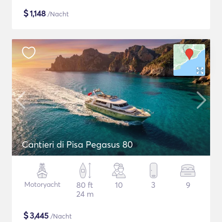
$
1,148
/Nacht
Cantieri di Pisa Pegasus 80
Motoryacht
80 ft
10
3
9
24 m
$
3,445
/Nacht