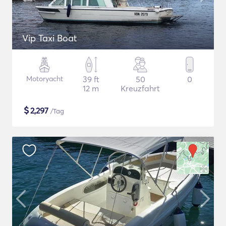
Vip Taxi Boat
Motoryacht
39 ft
50
0
12 m
Kreuzfahrt
$
2,297
/Tag