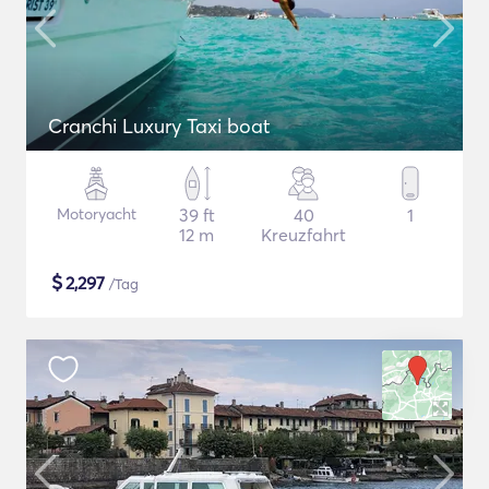
Cranchi Luxury Taxi boat
Motoryacht
39 ft
40
1
12 m
Kreuzfahrt
$
2,297
/Tag