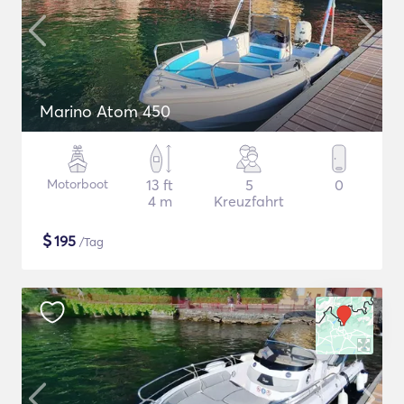
Marino Atom 450
Motorboot
13 ft
5
0
4 m
Kreuzfahrt
$
195
/Tag