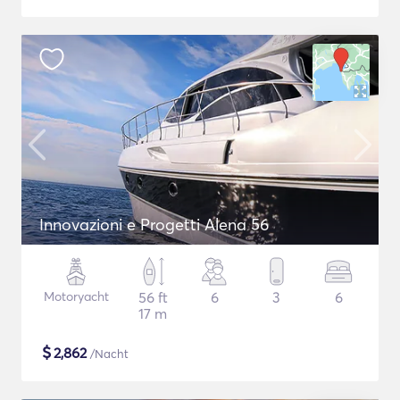
Innovazioni e Progetti Alena 56
Motoryacht
56 ft
6
3
6
17 m
$
2,862
/Nacht