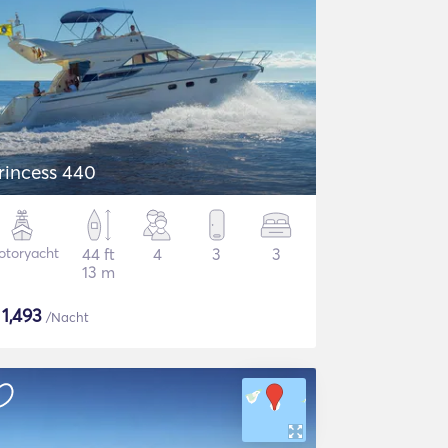
rincess 440
otoryacht
44 ft
4
3
3
13 m
$
1,493
/Nacht