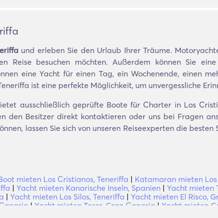
iffa
eriffa
und erleben Sie den Urlaub Ihrer Träume. Motoryachte
zigen Reise besuchen möchten. Außerdem können Sie eine 
nen eine Yacht für einen Tag, ein Wochenende, einen meh
Teneriffa ist eine perfekte Möglichkeit, um unvergessliche Eri
tet ausschließlich geprüfte Boote für Charter in Los Cristi
n den Besitzer direkt kontaktieren oder uns bei Fragen ansp
 können, lassen Sie sich von unseren Reiseexperten die best
Boot mieten Los Cristianos, Teneriffa
|
Katamaran mieten Los C
ffa
|
Yacht mieten Kanarische Inseln, Spanien
|
Yacht mieten 
fa
|
Yacht mieten Los Silos, Teneriffa
|
Yacht mieten El Risco, 
 Canaria
|
Yacht mieten Teror, Gran Canaria
|
Yacht mieten G