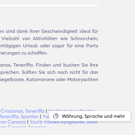
n sind dank ihrer Geschwindigkeit ideal für
Vielzahl von Aktivitäten wie Schnorcheln,
rtägigen Urlaub oder sogar für eine Party
nnerungen zu schaffen.
anos, Teneriffa. Finden und buchen Sie Ihre
rechen. Sollten Sie sich noch nicht für das
en Segelboote, Katamarane oder Motoryachten
ristianos, Teneriffa
|
Yacht mieten Ifonche,
Währung, Sprache und mehr
Teneriffa, Spanien
|
Yacht mieten Poris de
Gran Canaria
|
Yacht mieten Ayagaures, Gran
ran Canaria, Spanien