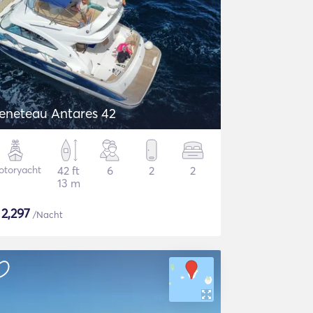
eneteau Antares 42
otoryacht
42 ft
6
2
2
13 m
$
2,297
/Nacht