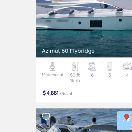
Azimut 60 Flybridge
Motoryacht
60 ft
6
3
4
18 m
$
4,881
/Nacht