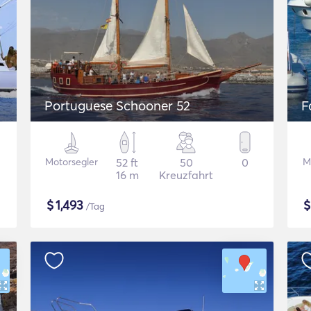
Portuguese Schooner 52
F
Motorsegler
52 ft
50
0
M
16 m
Kreuzfahrt
$
1,493
/Tag