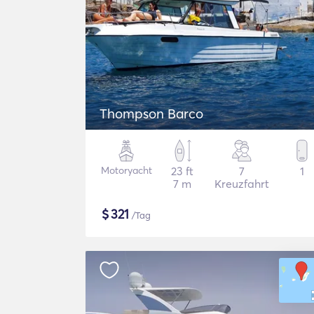
Thompson Barco
Motoryacht
23 ft
7
1
7 m
Kreuzfahrt
$
321
/Tag