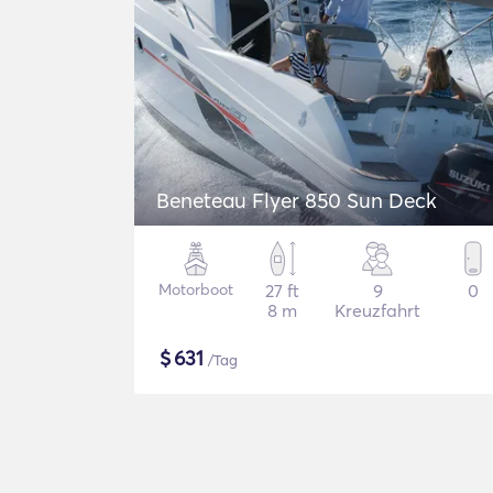
Beneteau Flyer 850 Sun Deck
Motorboot
27 ft
9
0
8 m
Kreuzfahrt
$
631
/Tag