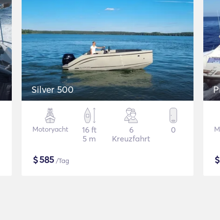
Silver 500
P
Motoryacht
16 ft
6
0
M
5 m
Kreuzfahrt
$
585
/Tag