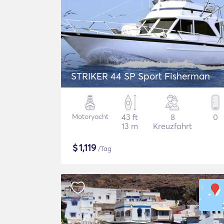
STRIKER 44 SP Sport Fisherman
Motoryacht
43 ft
8
0
13 m
Kreuzfahrt
$
1,119
/Tag