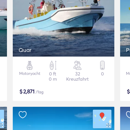
Quar
P
Motoryacht
0 ft
32
0
M
0 m
Kreuzfahrt
$
2,871
/Tag