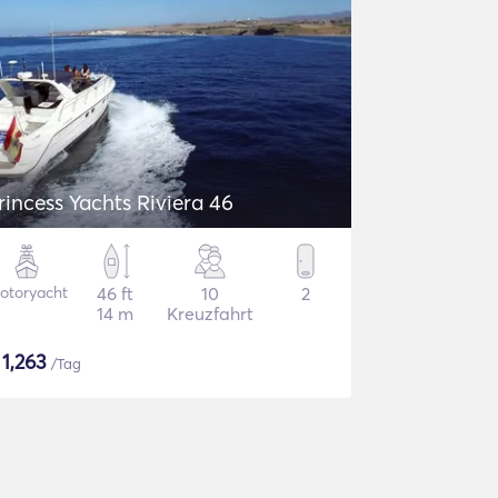
rincess Yachts Riviera 46
otoryacht
46 ft
10
2
14 m
Kreuzfahrt
$
1,263
/Tag