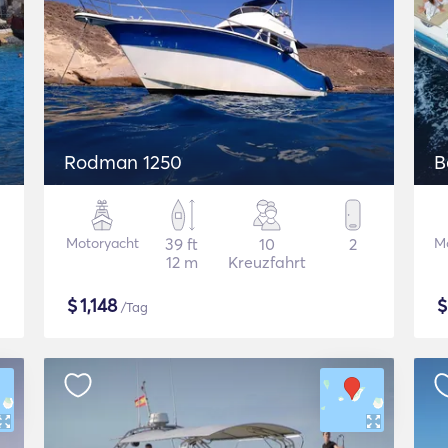
Rodman 1250
B
Motoryacht
39 ft
10
2
M
12 m
Kreuzfahrt
$
1,148
/Tag