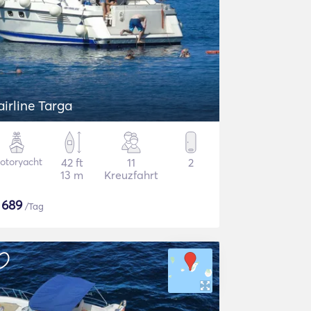
airline Targa
otoryacht
42 ft
11
2
13 m
Kreuzfahrt
$
689
/Tag