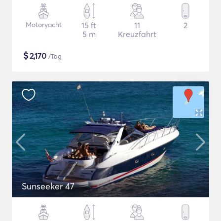
Motoryacht
15 ft
11
2
5 m
Kreuzfahrt
$
2,170
/Tag
Sunseeker 47