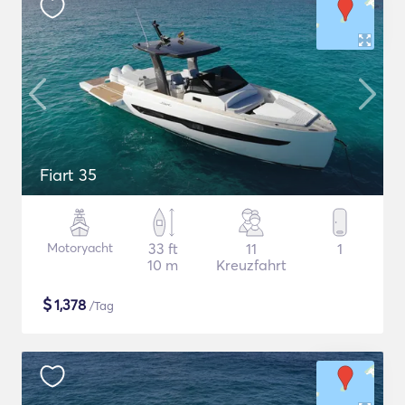
Fiart 35
Motoryacht
33 ft
11
1
10 m
Kreuzfahrt
$
1,378
/Tag