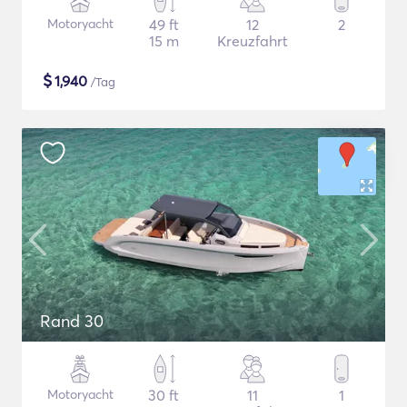
Motoryacht
49 ft
12
2
15 m
Kreuzfahrt
$
1,940
/Tag
Rand 30
Motoryacht
30 ft
11
1