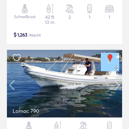
Schnellboot
42 ft
2
1
1
13 m
$
1,263
/Nacht
Lomac 790