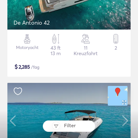
De Antonio 42
Motoryacht
43 ft
11
2
13 m
Kreuzfahrt
$
2,285
/Tag
Filter