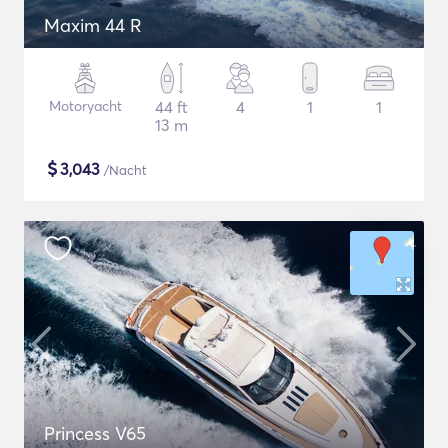
Maxim 44 R
Motoryacht
44 ft
4
1
1
13 m
$
3,043
/Nacht
Princess V65