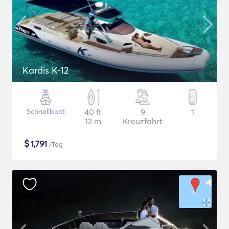
Kardis K-12
Schnellboot
40 ft
9
1
12 m
Kreuzfahrt
$
1,791
/Tag