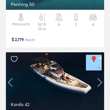
Pershing 50
Motoryacht
50 ft
6
3
4
15 m
$
2,779
/Nacht
Kardis 42