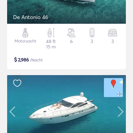
De Antonio 46
Motoryacht
48 ft
6
3
3
15 m
$
2,986
/Nacht