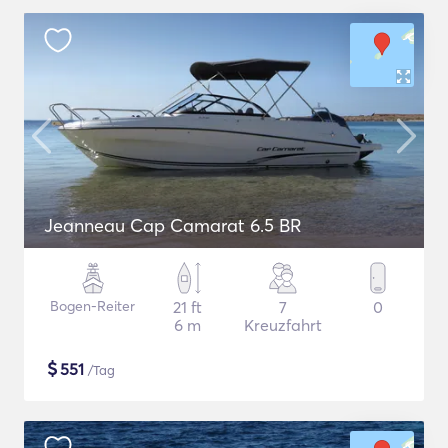
Jeanneau Cap Camarat 6.5 BR
Bogen-Reiter
21 ft
7
0
6 m
Kreuzfahrt
$
551
/Tag