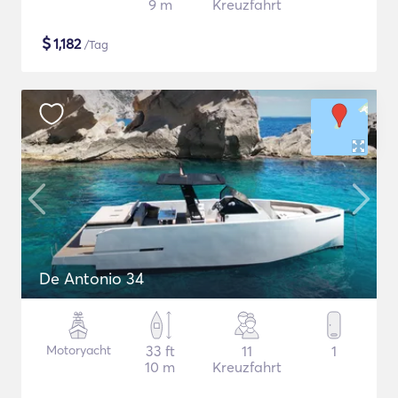
9 m
Kreuzfahrt
$
1,182
/Tag
De Antonio 34
Motoryacht
33 ft
11
1
10 m
Kreuzfahrt