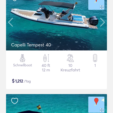
Capelli Tempest 40
Schnellboot
40 ft
10
1
12 m
Kreuzfahrt
$
1,212
/Tag