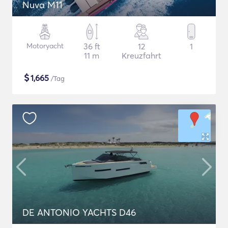
Nuva M11
Motoryacht
36 ft
12
1
11 m
Kreuzfahrt
$
1,665
/Tag
DE ANTONIO YACHTS D46