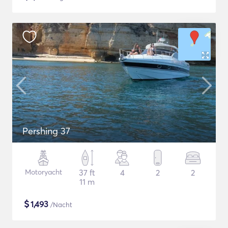
Pershing 37
Motoryacht
37 ft
4
2
2
11 m
$
1,493
/Nacht