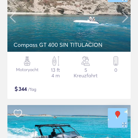
Compass GT 400 SIN TITULACION
Motoryacht
13 ft
5
0
4 m
Kreuzfahrt
$
344
/Tag