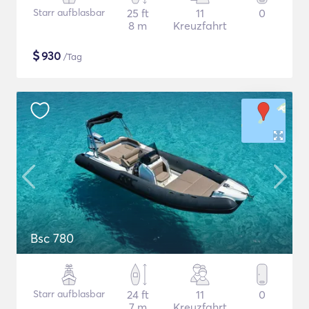
Starr aufblasbar
25 ft
11
0
8 m
Kreuzfahrt
$
930
/Tag
Bsc 780
Starr aufblasbar
24 ft
11
0
7 m
Kreuzfahrt