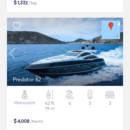
$
1,332
/Tag
Predator 62
Motoryacht
62 ft
6
3
3
19 m
$
4,008
/Nacht