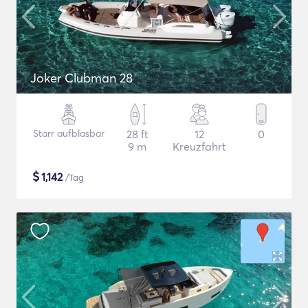
Joker Clubman 28
Starr aufblasbar
28 ft
12
0
9 m
Kreuzfahrt
$
1,142
/Tag