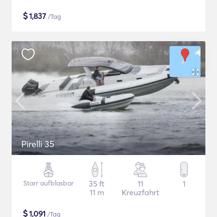
$
1,837
/Tag
Pirelli 35
Starr aufblasbar
35 ft
11
1
11 m
Kreuzfahrt
$
1,091
/Tag