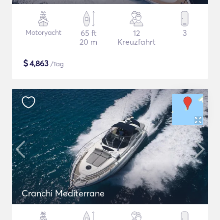
Motoryacht
65 ft
12
3
20 m
Kreuzfahrt
$
4,863
/Tag
Cranchi Mediterrane