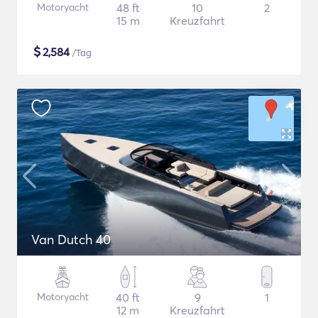
Motoryacht
48 ft
10
2
15 m
Kreuzfahrt
$
2,584
/Tag
Van Dutch 40
Motoryacht
40 ft
9
1
12 m
Kreuzfahrt