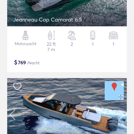
Jeanneau Cap Camarat 6.5
Motoryacht
22 ft
2
1
1
7 m
$
769
/Nacht