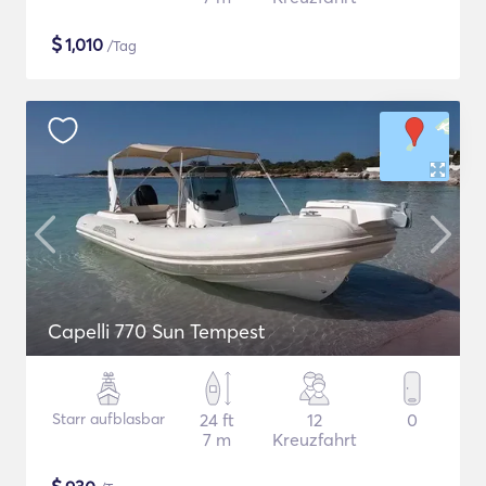
$
1,010
/Tag
Capelli 770 Sun Tempest
Starr aufblasbar
24 ft
12
0
7 m
Kreuzfahrt