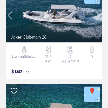
Joker Clubman 28
Starr aufblasbar
28 ft
12
0
9 m
Kreuzfahrt
$
1,142
/Tag