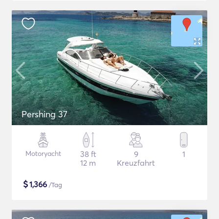
Pershing 37
Motoryacht
38 ft
9
1
12 m
Kreuzfahrt
$
1,366
/Tag