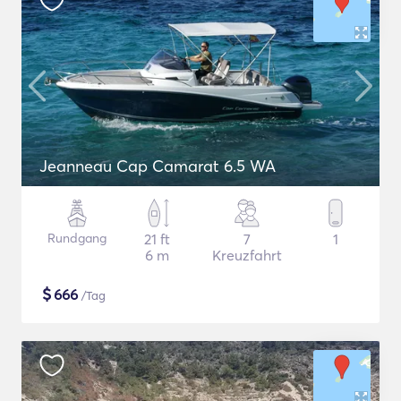
Jeanneau Cap Camarat 6.5 WA
Rundgang
21 ft
7
1
6 m
Kreuzfahrt
$
666
/Tag