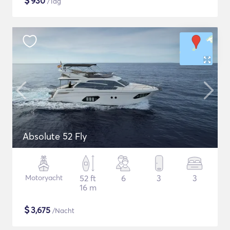
$
930
/Tag
Absolute 52 Fly
Motoryacht
52 ft
6
3
3
16 m
$
3,675
/Nacht