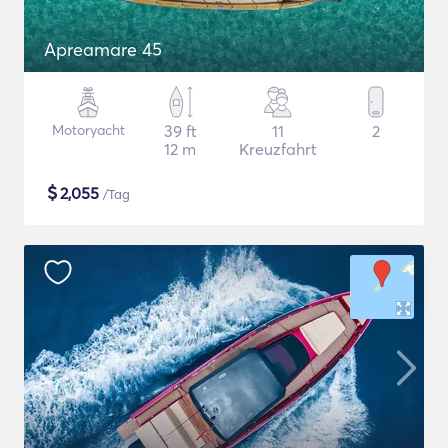
Apreamare 45
Motoryacht
39 ft
11
2
12 m
Kreuzfahrt
$
2,055
/Tag