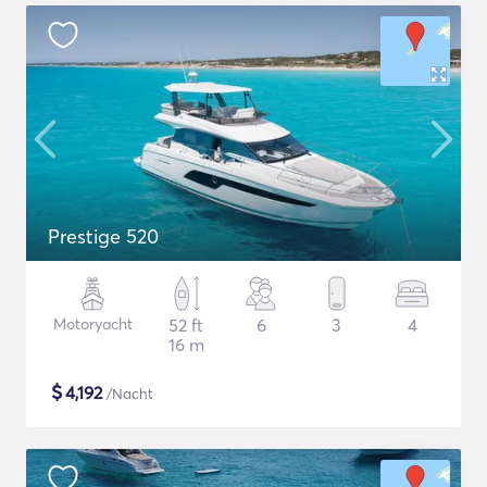
Prestige 520
Motoryacht
52 ft
6
3
4
16 m
$
4,192
/Nacht