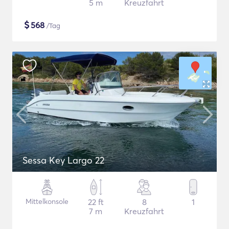
5 m
Kreuzfahrt
$
568
/Tag
Sessa Key Largo 22
Mittelkonsole
22 ft
8
1
7 m
Kreuzfahrt