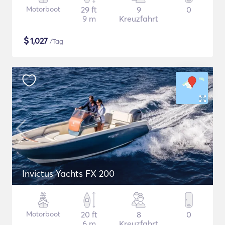
Motorboot
29 ft
9
0
9 m
Kreuzfahrt
$
1,027
/Tag
Invictus Yachts FX 200
Motorboot
20 ft
8
0
6 m
Kreuzfahrt