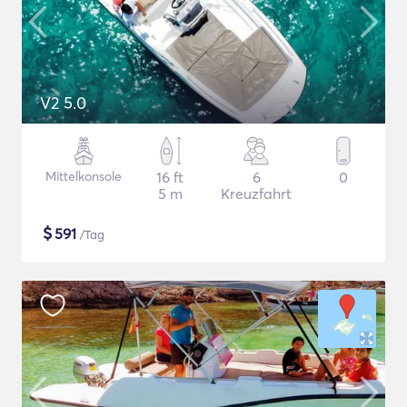
V2 5.0
Mittelkonsole
16 ft
6
0
5 m
Kreuzfahrt
$
591
/Tag