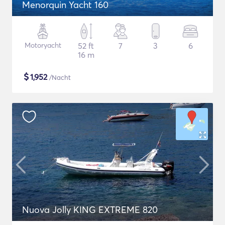
Menorquin Yacht 160
Motoryacht
52 ft
7
3
6
16 m
$
1,952
/Nacht
Nuova Jolly KING EXTREME 820