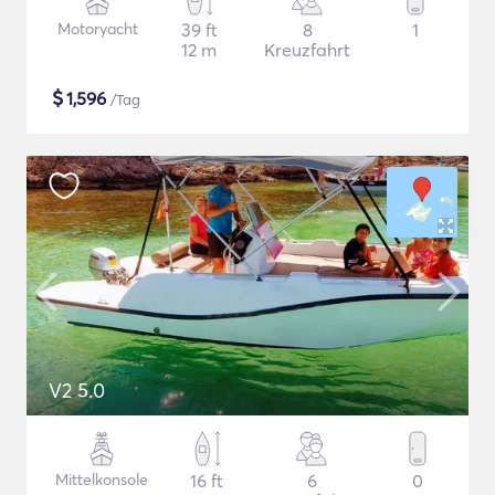
Motoryacht
39 ft
8
1
12 m
Kreuzfahrt
$
1,596
/Tag
V2 5.0
Mittelkonsole
16 ft
6
0