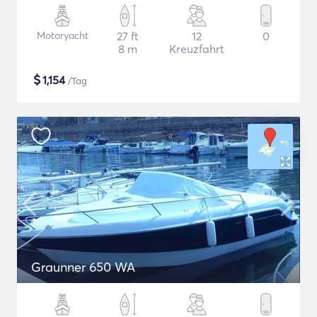
Motoryacht
27 ft
12
0
8 m
Kreuzfahrt
$
1,154
/Tag
Graunner 650 WA