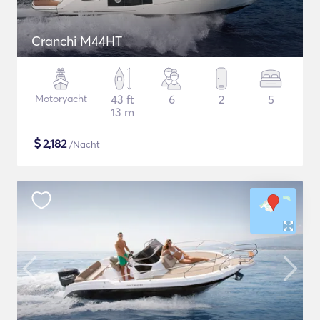
Cranchi M44HT
Motoryacht
43 ft
6
2
5
13 m
$
2,182
/Nacht