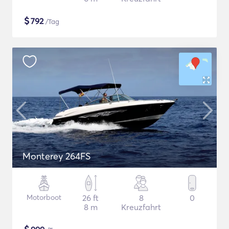
$
792
/Tag
Monterey 264FS
Motorboot
26 ft
8
0
8 m
Kreuzfahrt