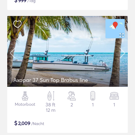
$
999
/Tag
Axopar 37 Sun Top Brabus line
Motorboot
38 ft
2
1
1
12 m
$
2,009
/Nacht