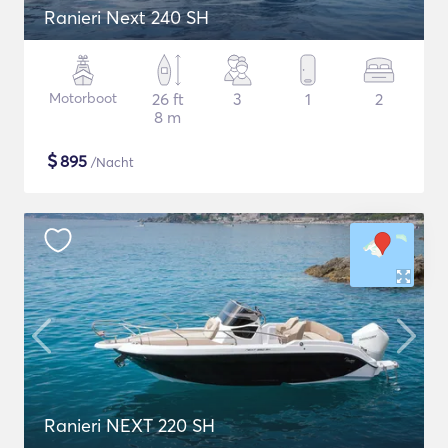
Ranieri Next 240 SH
Motorboot
26 ft
3
1
2
8 m
$
895
/Nacht
Ranieri NEXT 220 SH