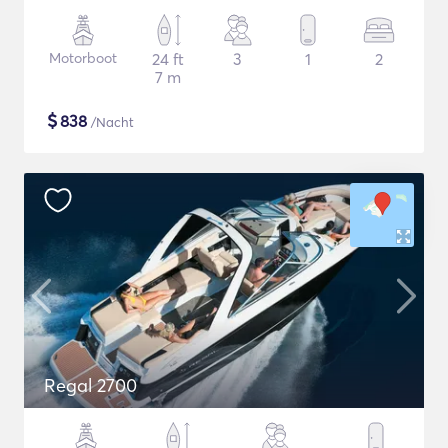
Motorboot
24 ft
3
1
2
7 m
$
838
/Nacht
Regal 2700