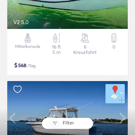
V2 5.0
Mittelkonsole
16 ft
6
0
5 m
Kreuzfahrt
$
568
/Tag
Filter