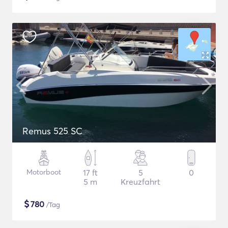
Remus 525 SC
Motorboot
17 ft
5
0
5 m
Kreuzfahrt
$
780
/Tag