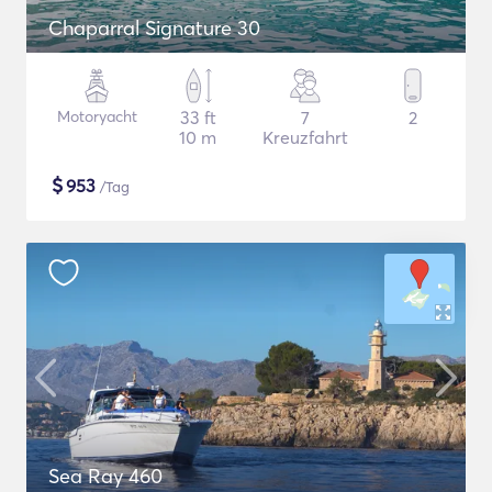
Chaparral Signature 30
Motoryacht
33 ft
7
2
10 m
Kreuzfahrt
$
953
/Tag
Sea Ray 460