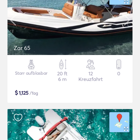
Zar 65
Starr aufblasbar
20 ft
12
0
6 m
Kreuzfahrt
$
1,125
/Tag