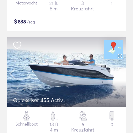
Motoryacht
21 ft
3
1
6 m
Kreuzfahrt
$
838
/Tag
Quicksilver 455 Activ
Schnellboot
13 ft
5
0
4 m
Kreuzfahrt