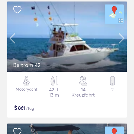
Bertram 42
Motoryacht
42 ft
14
2
13 m
Kreuzfahrt
$
861
/Tag