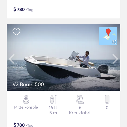
$
780
/Tag
V2 Boats 500
Mittelkonsole
16 ft
6
0
5 m
Kreuzfahrt
$
780
/Tag