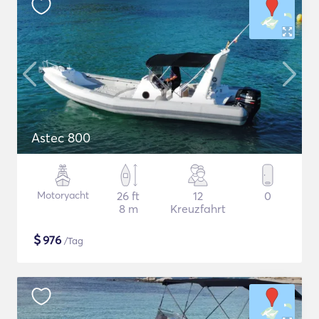
Astec 800
Motoryacht
26 ft
12
0
8 m
Kreuzfahrt
$
976
/Tag