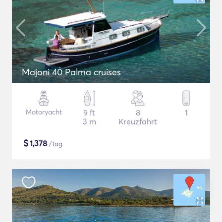
Majoni 40 Palma cruises
Motoryacht
9 ft
8
1
3 m
Kreuzfahrt
$
1,378
/Tag