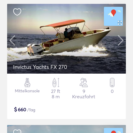
Invictus Yachts FX 270
Mittelkonsole
27 ft
9
0
8 m
Kreuzfahrt
$
660
/Tag