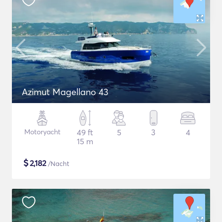
Azimut Magellano 43
Motoryacht
49 ft
5
3
4
15 m
$
2,182
/Nacht