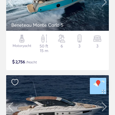
Beneteau Monte Carlo 5
Motoryacht
50 ft
6
3
3
15 m
$
2,756
/Nacht