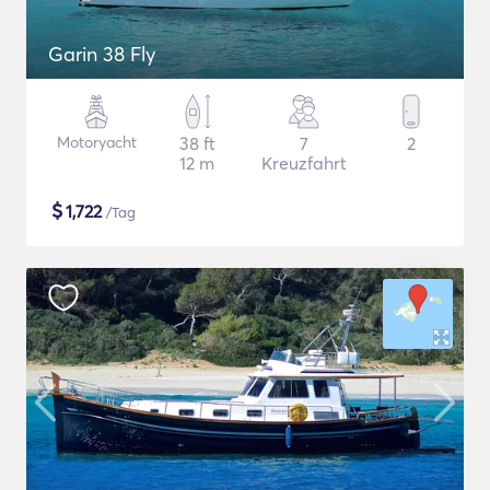
Garin 38 Fly
Motoryacht
38 ft
7
2
12 m
Kreuzfahrt
$
1,722
/Tag