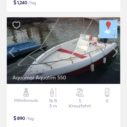
$
1,240
/Tag
Aquamar Aquatim 550
Mittelkonsole
16 ft
5
0
5 m
Kreuzfahrt
$
890
/Tag