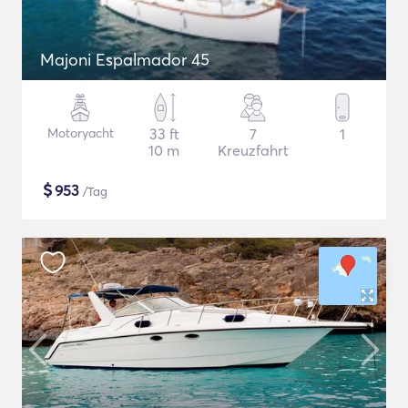
Majoni Espalmador 45
Motoryacht
33 ft
7
1
10 m
Kreuzfahrt
$
953
/Tag