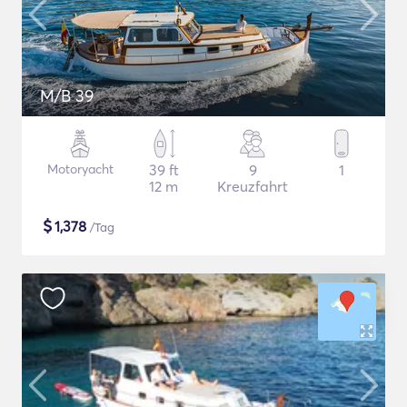
M/B 39
Motoryacht
39 ft
9
1
12 m
Kreuzfahrt
$
1,378
/Tag