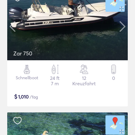
Zar 750
Schnellboot
24 ft
12
0
7 m
Kreuzfahrt
$
1,010
/Tag