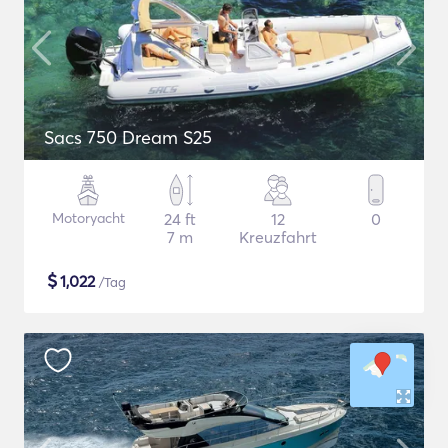
Sacs 750 Dream S25
Motoryacht
24 ft
12
0
7 m
Kreuzfahrt
$
1,022
/Tag