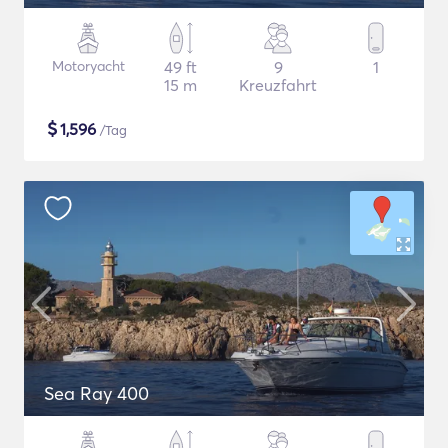
Motoryacht
49 ft
9
1
15 m
Kreuzfahrt
$
1,596
/Tag
Sea Ray 400