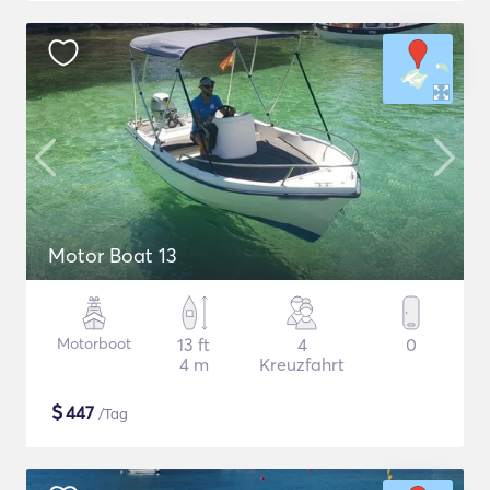
Motor Boat 13
Motorboot
13 ft
4
0
4 m
Kreuzfahrt
$
447
/Tag