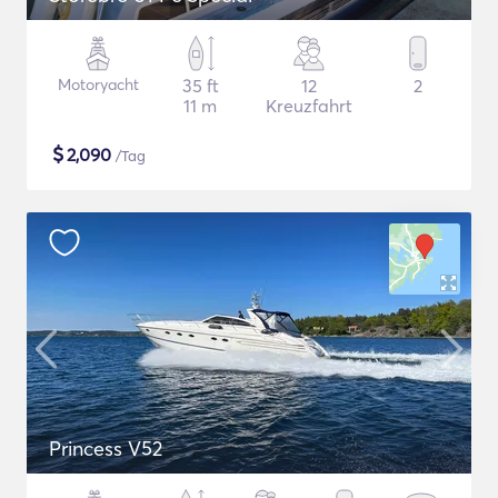
Motoryacht
35 ft
12
2
11 m
Kreuzfahrt
$
2,090
/Tag
Princess V52