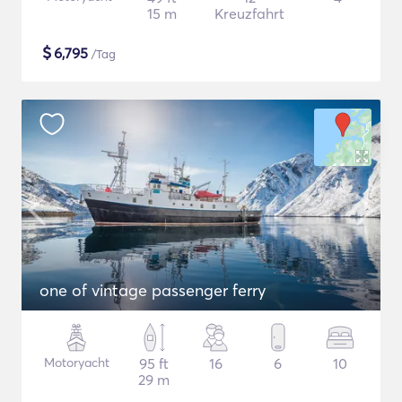
15 m
Kreuzfahrt
$
6,795
/Tag
one of vintage passenger ferry
Motoryacht
95 ft
16
6
10
29 m