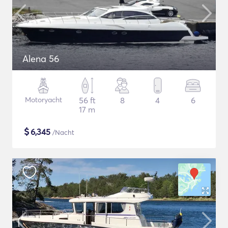
Alena 56
Motoryacht
56 ft
8
4
6
17 m
$
6,345
/Nacht