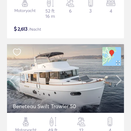
Motoryacht
52 ft
6
3
4
16 m
$
2,613
/Nacht
Beneteau Swift Trawler 50
Motoryacht
49 ft
12
4