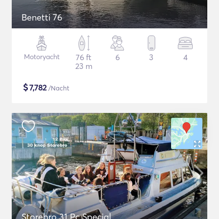
Benetti 76
Motoryacht
76 ft
6
3
4
23 m
$
7,782
/Nacht
Storebro 31 Pc Special