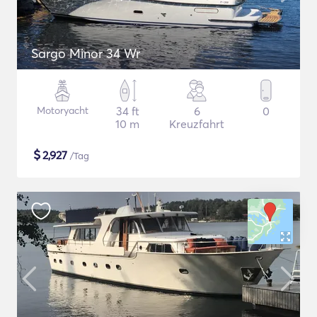
Sargo Minor 34 Wr
Motoryacht
34 ft
6
0
10 m
Kreuzfahrt
$
2,927
/Tag