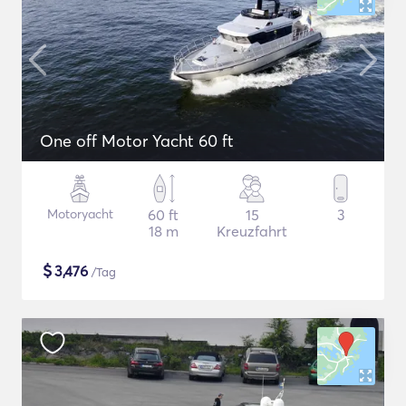
One off Motor Yacht 60 ft
Motoryacht
60 ft
15
3
18 m
Kreuzfahrt
$
3,476
/Tag