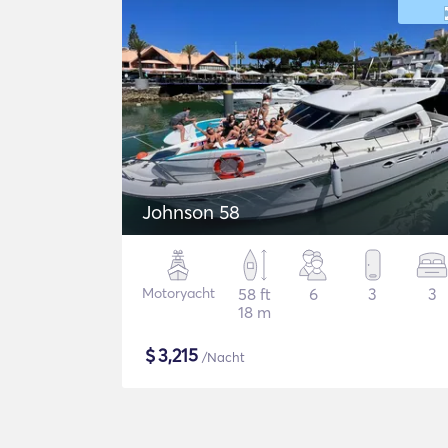
Johnson 58
Motoryacht
58 ft
6
3
3
18 m
$
3,215
/Nacht