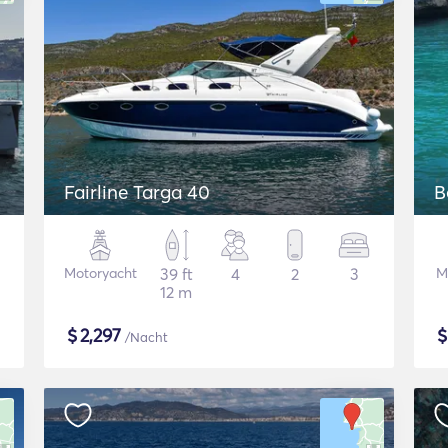
Fairline Targa 40
B
Motoryacht
39 ft
4
2
3
M
12 m
$
2,297
/Nacht