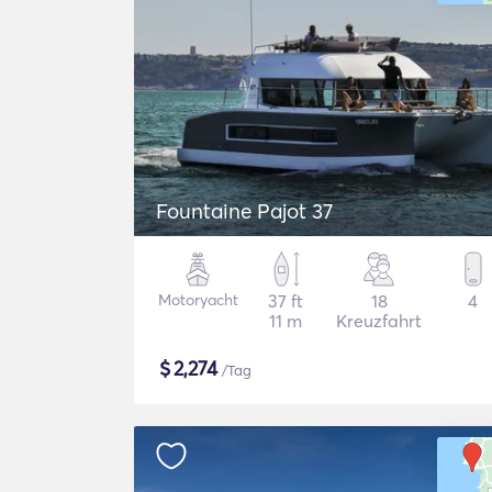
Fountaine Pajot 37
Motoryacht
37 ft
18
4
11 m
Kreuzfahrt
$
2,274
/Tag