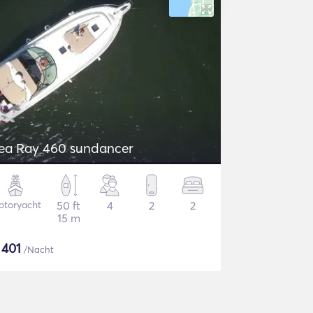
ea Ray 460 sundancer
otoryacht
50 ft
4
2
2
15 m
$
401
/Nacht