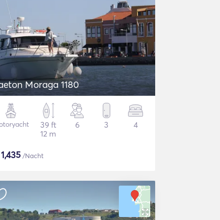
aeton Moraga 1180
otoryacht
39 ft
6
3
4
12 m
$
1,435
/Nacht