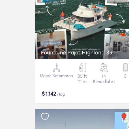
Fountaine Pajot Highland 35
Motor-Katamaran
35 ft
14
3
11 m
Kreuzfahrt
$
1,142
/Tag