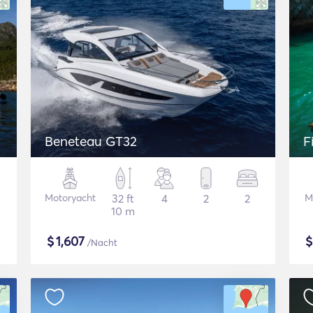
Beneteau GT32
F
Motoryacht
32 ft
4
2
2
M
10 m
$
1,607
/Nacht