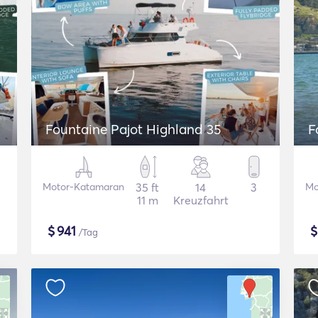
Fountaine Pajot Highland 35
F
Motor-Katamaran
35 ft
14
3
Mo
11 m
Kreuzfahrt
$
941
/Tag