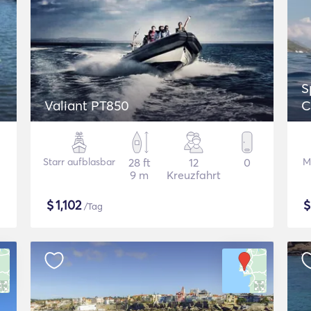
S
Valiant PT850
C
Starr aufblasbar
28 ft
12
0
M
9 m
Kreuzfahrt
$
1,102
/Tag