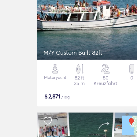
M/Y Custom Built 82ft
Motoryacht
82 ft
80
0
25 m
Kreuzfahrt
$
2,871
/Tag