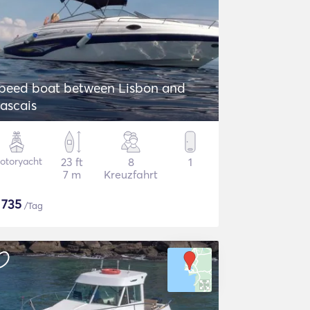
peed boat between Lisbon and
ascais
otoryacht
23 ft
8
1
7 m
Kreuzfahrt
$
735
/Tag