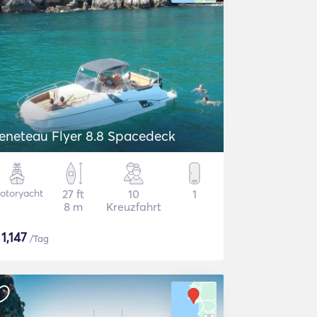
eneteau Flyer 8.8 Spacedeck
otoryacht
27 ft
10
1
8 m
Kreuzfahrt
$
1,147
/Tag