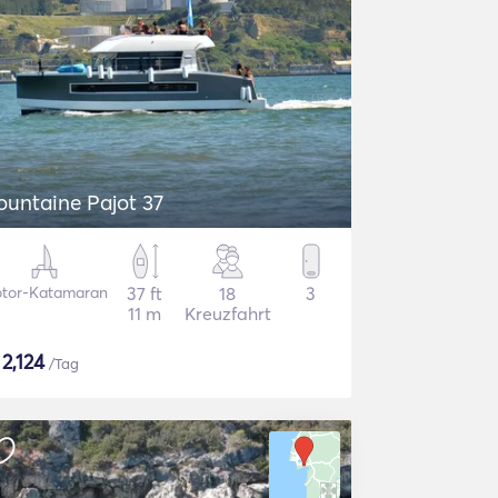
ountaine Pajot 37
tor-Katamaran
37 ft
18
3
11 m
Kreuzfahrt
$
2,124
/Tag