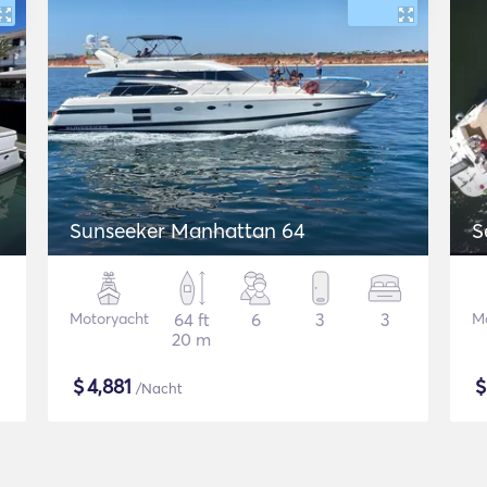
Sunseeker Manhattan 64
S
Motoryacht
64 ft
6
3
3
M
20 m
$
4,881
/Nacht