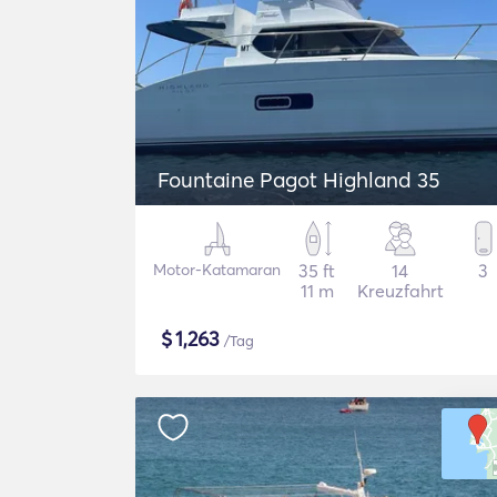
Fountaine Pagot Highland 35
Motor-Katamaran
35 ft
14
3
11 m
Kreuzfahrt
$
1,263
/Tag