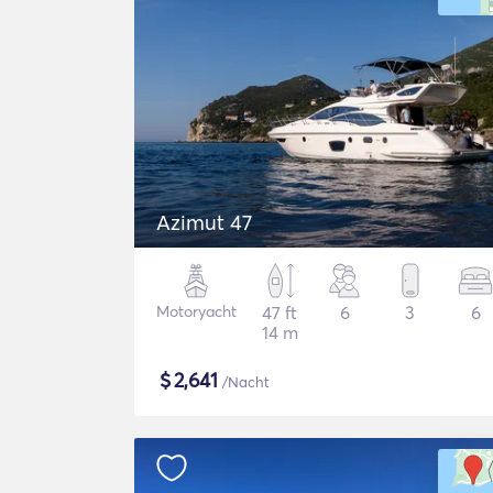
Azimut 47
Motoryacht
47 ft
6
3
6
14 m
$
2,641
/Nacht