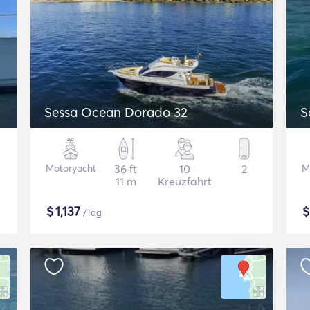
Sessa Ocean Dorado 32
S
Motoryacht
36 ft
10
2
M
11 m
Kreuzfahrt
$
1,137
/Tag