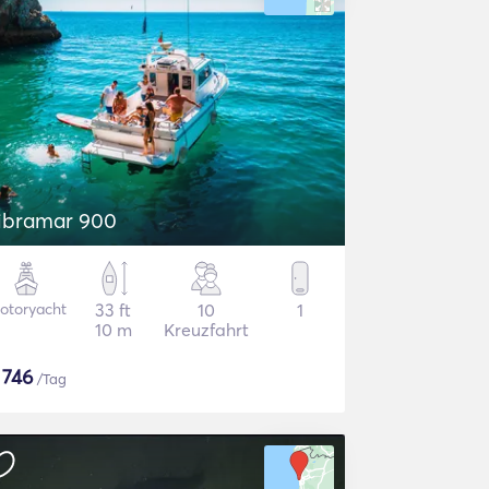
ibramar 900
otoryacht
33 ft
10
1
10 m
Kreuzfahrt
$
746
/Tag