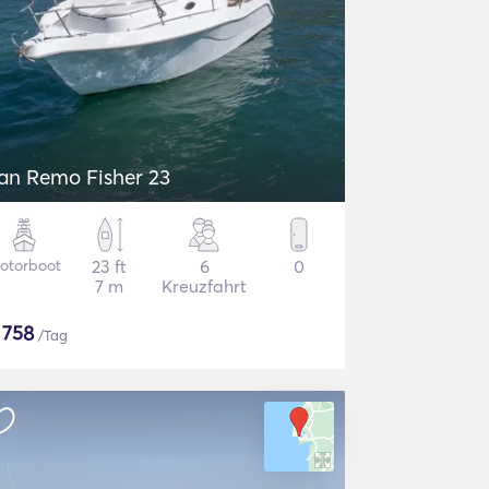
an Remo Fisher 23
otorboot
23 ft
6
0
7 m
Kreuzfahrt
$
758
/Tag