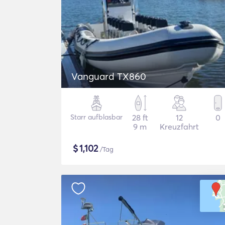
Vanguard TX860
Starr aufblasbar
28 ft
12
0
9 m
Kreuzfahrt
$
1,102
/Tag