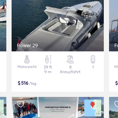
Power 29
F
Motoryacht
29 ft
8
1
M
9 m
Kreuzfahrt
$
516
/Tag