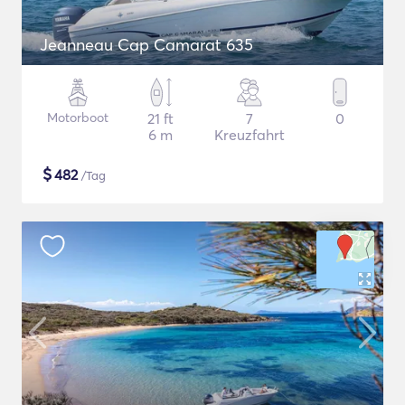
Jeanneau Cap Camarat 635
Motorboot
21 ft
7
0
6 m
Kreuzfahrt
$
482
/Tag