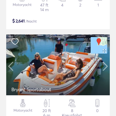
Motoryacht
47 ft
4
2
1
14 m
$
2,641
/Nacht
Bryant Sportabout
Motoryacht
20 ft
8
0
6 m
Kreuzfahrt