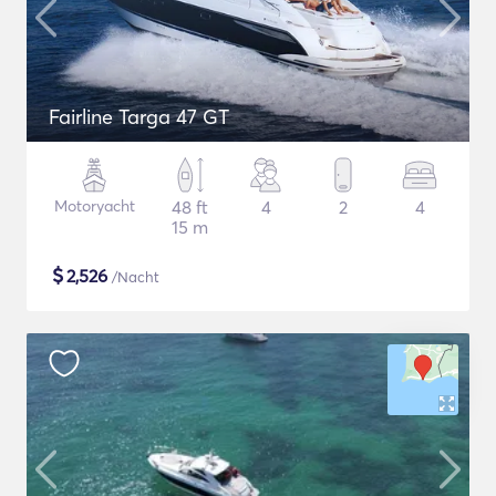
Fairline Targa 47 GT
Motoryacht
48 ft
4
2
4
15 m
$
2,526
/Nacht