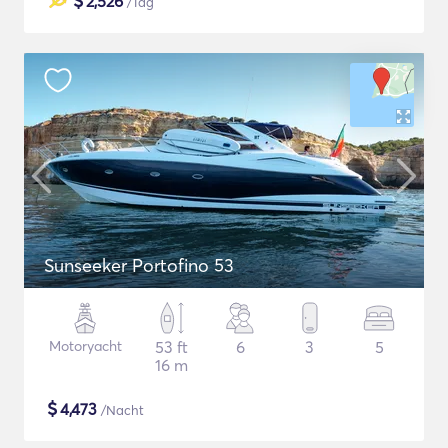
$
2,526
/Tag
Sunseeker Portofino 53
Motoryacht
53 ft
6
3
5
16 m
$
4,473
/Nacht