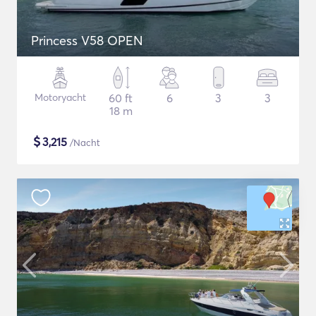
Princess V58 OPEN
Motoryacht
60 ft
6
3
3
18 m
$
3,215
/Nacht