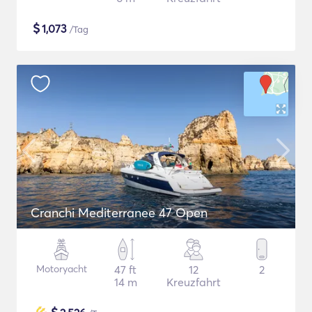
$
1,073
/Tag
Cranchi Mediterranee 47 Open
Motoryacht
47 ft
12
2
14 m
Kreuzfahrt