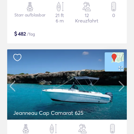
Starr aufblasbar
21 ft
12
0
6 m
Kreuzfahrt
$
482
/Tag
Jeanneau Cap Camarat 625