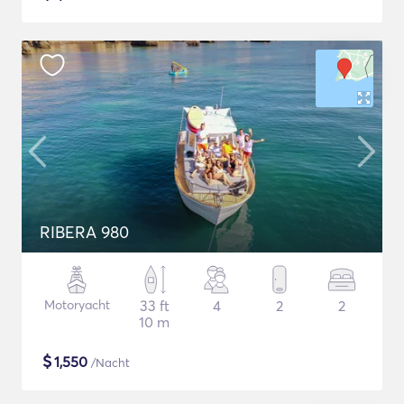
RIBERA 980
Motoryacht
33 ft
4
2
2
10 m
$
1,550
/Nacht