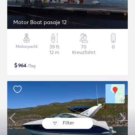
Motor Boat pasaje 12
Motoryacht
39 ft
70
0
12 m
Kreuzfahrt
$
964
/Tag
Filter