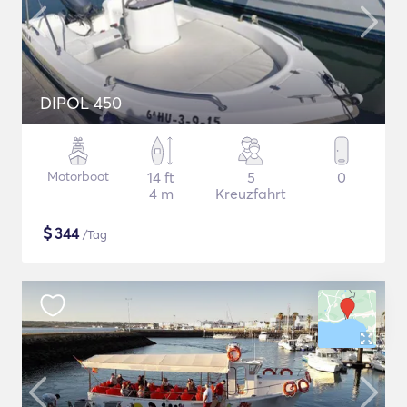
DIPOL 450
Motorboot
14 ft
5
0
4 m
Kreuzfahrt
$
344
/Tag