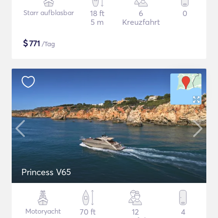
Starr aufblasbar
18 ft
6
0
5 m
Kreuzfahrt
$
771
/Tag
Princess V65
Motoryacht
70 ft
12
4