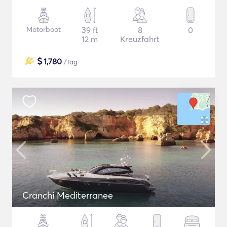
Motorboot
39 ft
8
0
12 m
Kreuzfahrt
$
1,780
/Tag
Cranchi Mediterranee