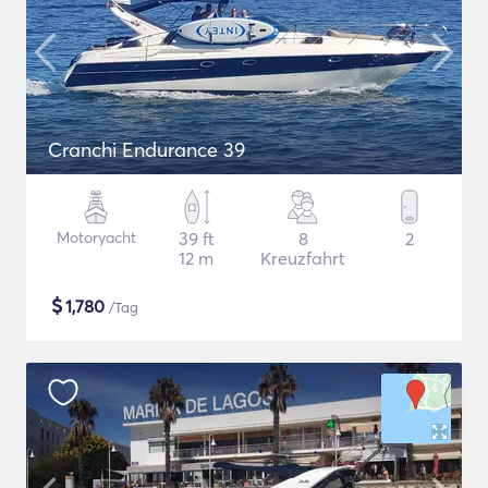
Cranchi Endurance 39
Motoryacht
39 ft
8
2
12 m
Kreuzfahrt
$
1,780
/Tag