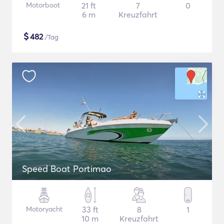
Motorboot
21 ft
7
0
6 m
Kreuzfahrt
$
482
/Tag
Speed Boat Portimao
Motoryacht
33 ft
8
1
10 m
Kreuzfahrt