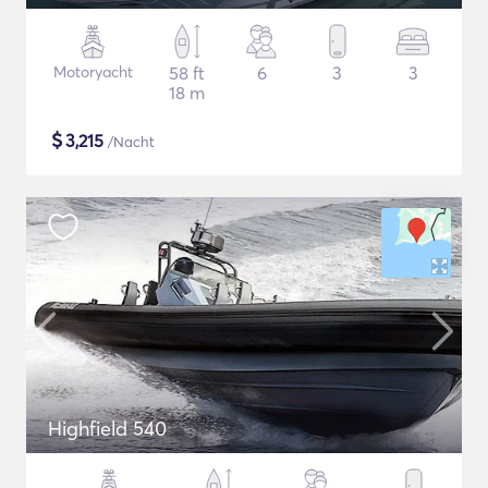
Motoryacht
58 ft
6
3
3
18 m
$
3,215
/Nacht
Highfield 540