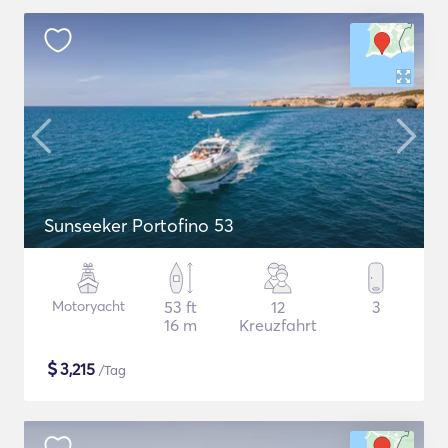
Sunseeker Portofino 53
Motoryacht
53 ft
12
3
16 m
Kreuzfahrt
$
3,215
/Tag