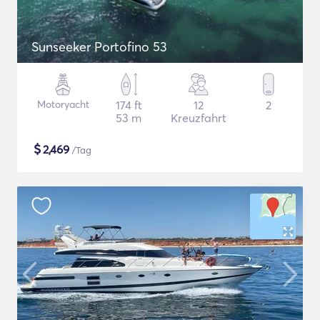
Sunseeker Portofino 53
Motoryacht
174 ft
12
2
53 m
Kreuzfahrt
$
2,469
/Tag