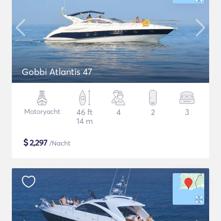
Gobbi Atlantis 47
Motoryacht
46 ft
4
2
3
14 m
$
2,297
/Nacht