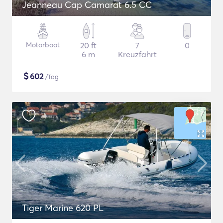
Jeanneau Cap Camarat 6.5 CC
Motorboot
20 ft
7
0
6 m
Kreuzfahrt
$
602
/Tag
Tiger Marine 620 PL