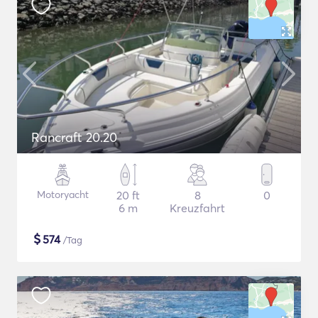
Rancraft 20.20
Motoryacht
20 ft
8
0
6 m
Kreuzfahrt
$
574
/Tag