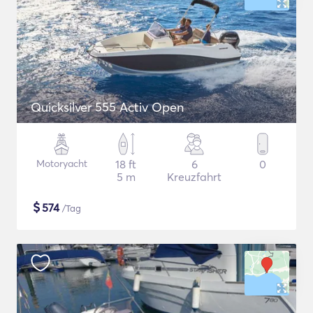
Quicksilver 555 Activ Open
Motoryacht
18 ft
6
0
5 m
Kreuzfahrt
$
574
/Tag