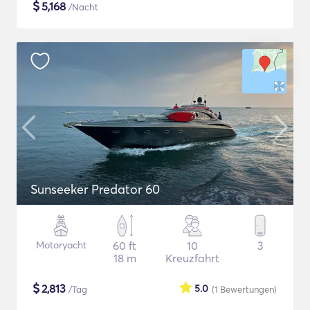
$
5,168
/Nacht
Sunseeker Predator 60
Motoryacht
60 ft
10
3
18 m
Kreuzfahrt
$
2,813
5.0
/Tag
(1
Bewertungen
)