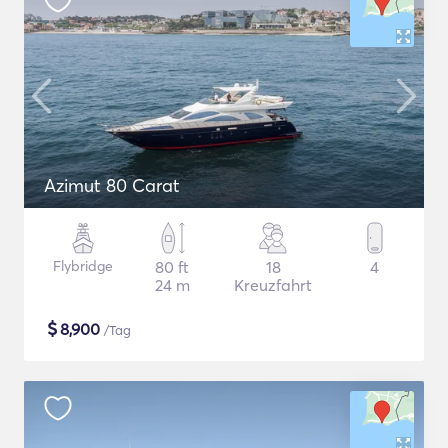
Azimut 80 Carat
Flybridge
80 ft
18
4
24 m
Kreuzfahrt
$
8,900
/Tag