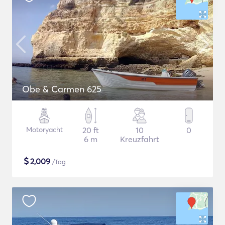
Obe & Carmen 625
Motoryacht
20 ft
10
0
6 m
Kreuzfahrt
$
2,009
/Tag