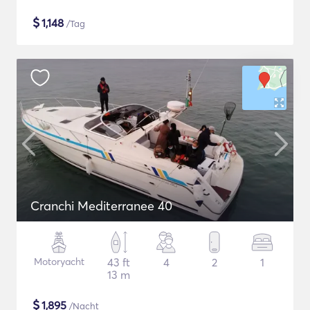
$
1,148
/Tag
Cranchi Mediterranee 40
Motoryacht
43 ft
4
2
1
13 m
$
1,895
/Nacht