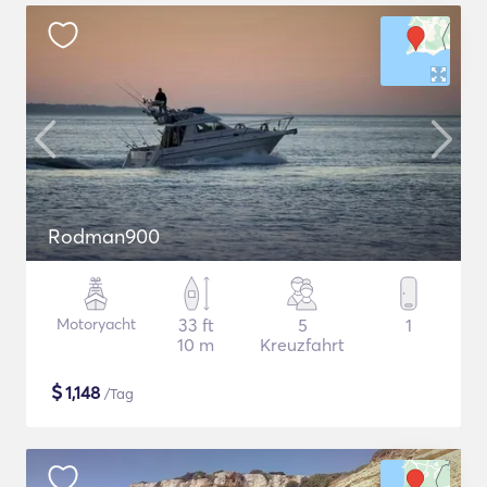
Rodman900
Motoryacht
33 ft
5
1
10 m
Kreuzfahrt
$
1,148
/Tag