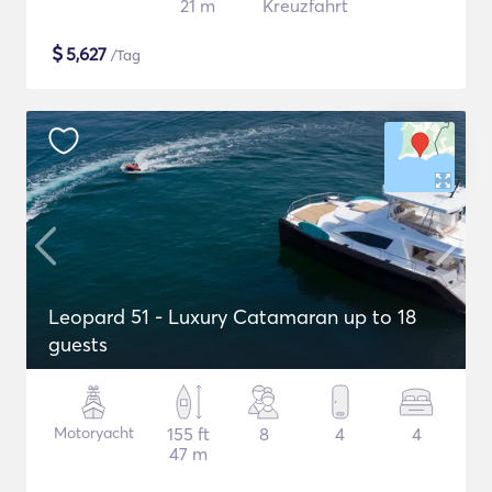
21 m
Kreuzfahrt
$
5,627
/Tag
Leopard 51 - Luxury Catamaran up to 18
guests
Motoryacht
155 ft
8
4
4
47 m