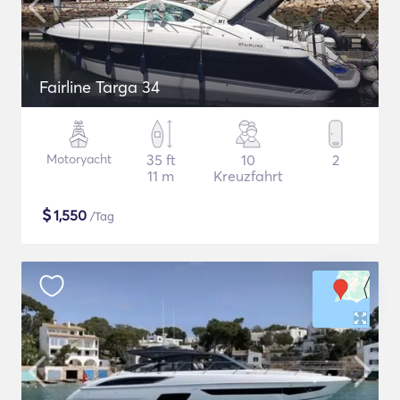
Fairline Targa 34
Motoryacht
35 ft
10
2
11 m
Kreuzfahrt
$
1,550
/Tag