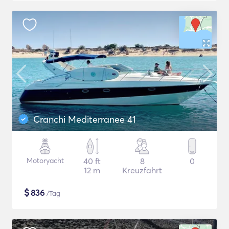
Cranchi Mediterranee 41
Motoryacht
40 ft
8
0
12 m
Kreuzfahrt
$
836
/Tag