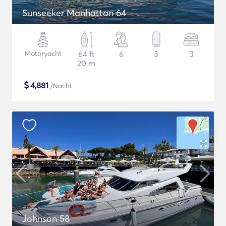
Sunseeker Manhattan 64
Motoryacht
64 ft
6
3
3
20 m
$
4,881
/Nacht
Johnson 58