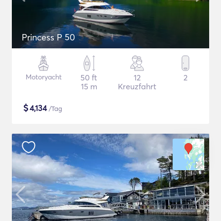
Princess P 50
Motoryacht
50 ft
12
2
15 m
Kreuzfahrt
$
4,134
/Tag