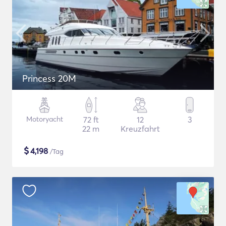
Princess 20M
Motoryacht
72 ft
12
3
22 m
Kreuzfahrt
$
4,198
/Tag