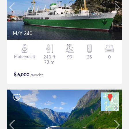
M/Y 240
Motoryacht
240 ft
99
25
0
73 m
$
6,000
/Nacht