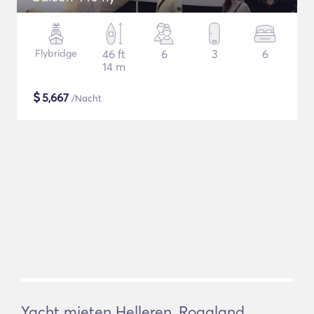
Flybridge
46 ft
6
3
6
14 m
$
5,667
/Nacht
Yacht mieten Helleren, Rogaland