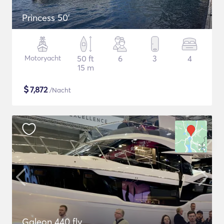
Princess 50'
Motoryacht
50 ft
6
3
4
15 m
$
7,872
/Nacht
Galeon 440 fly