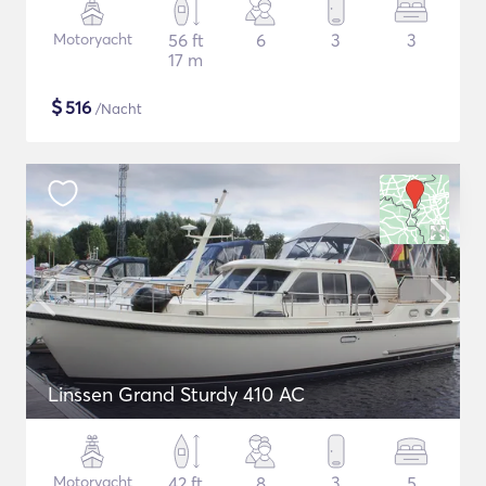
Motoryacht
56 ft
6
3
3
17 m
$
516
/Nacht
Linssen Grand Sturdy 410 AC
Motoryacht
42 ft
8
3
5