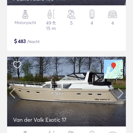
Motoryacht
49 ft
5
4
4
15 m
$
483
/Nacht
Van der Valk Exotic 17