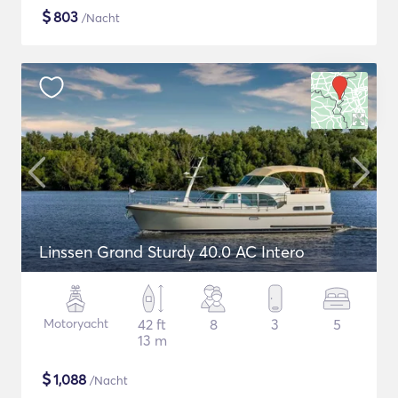
$
803
/Nacht
Linssen Grand Sturdy 40.0 AC Intero
Motoryacht
42 ft
8
3
5
13 m
$
1,088
/Nacht