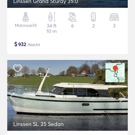
Linssen Grand Sturdy 35.0
Motoryacht
34 ft
6
2
3
10 m
$
932
/Nacht
Linssen SL 35 Sedan