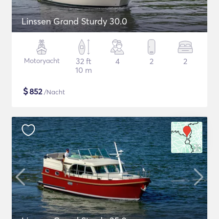
Linssen Grand Sturdy 30.0
Motoryacht
32 ft
4
2
2
10 m
$
852
/Nacht