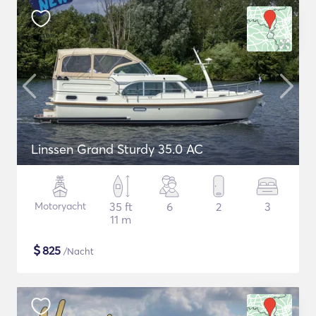
Linssen Grand Sturdy 35.0 AC
Motoryacht
35 ft
6
2
3
11 m
$
825
/Nacht