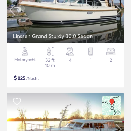
Linssen Grand Sturdy 30.0 Sedan
Motoryacht
32 ft
4
1
2
10 m
$
825
/Nacht