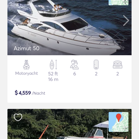
Azimut 50
Motoryacht
52 ft
6
2
2
16 m
$
4,559
/Nacht