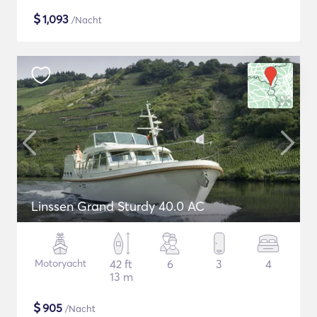
$
1,093
/Nacht
Linssen Grand Sturdy 40.0 AC
Motoryacht
42 ft
6
3
4
13 m
$
905
/Nacht