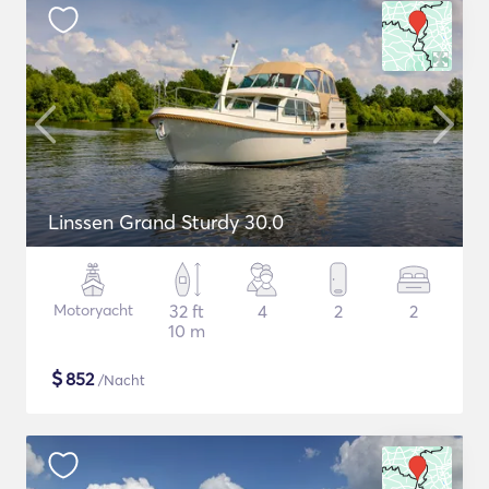
Linssen Grand Sturdy 30.0
Motoryacht
32 ft
4
2
2
10 m
$
852
/Nacht