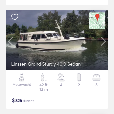
Linssen Grand Sturdy 40.0 Sedan
Motoryacht
42 ft
4
2
3
13 m
$
826
/Nacht