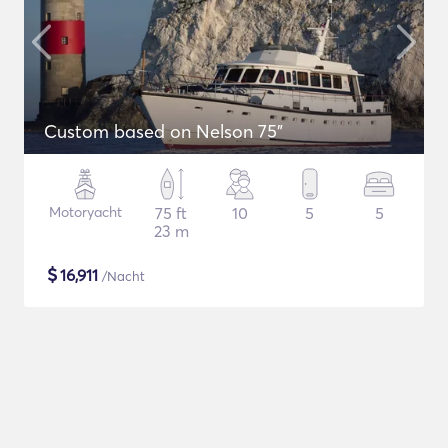
Custom based on Nelson 75"
Motoryacht
75 ft
10
5
5
23 m
$
16,911
/Nacht