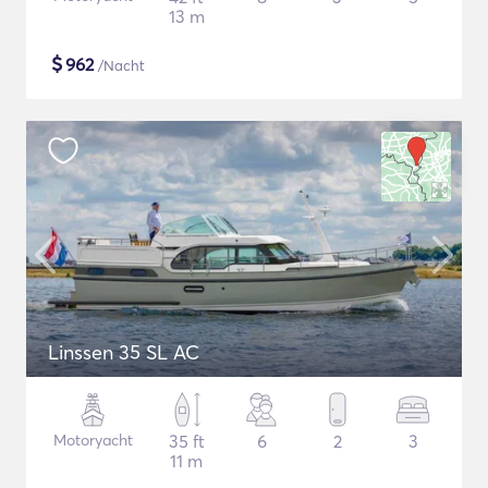
13 m
$
962
/Nacht
Linssen 35 SL AC
Motoryacht
35 ft
6
2
3
11 m