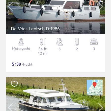
De Vries Lentsch D-1986
Motoryacht
34 ft
5
2
3
10 m
$
138
/Nacht