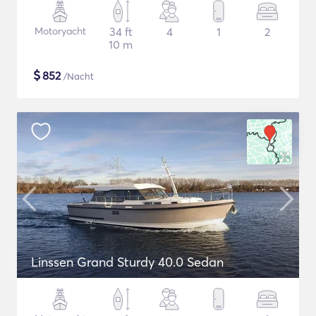
Motoryacht
34 ft
4
1
2
10 m
$
852
/Nacht
Linssen Grand Sturdy 40.0 Sedan