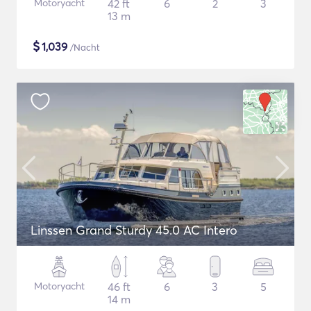
Motoryacht
42 ft
6
2
3
13 m
$
1,039
/Nacht
Linssen Grand Sturdy 45.0 AC Intero
Motoryacht
46 ft
6
3
5
14 m