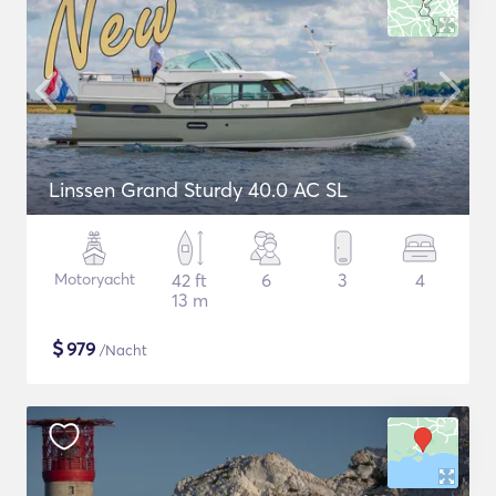
Linssen Grand Sturdy 40.0 AC SL
Motoryacht
42 ft
6
3
4
13 m
$
979
/Nacht