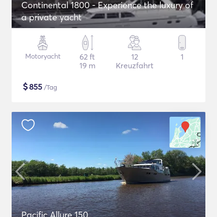
Continental 1800 - Experience the luxury of
a private yacht
Motoryacht
62 ft
12
1
19 m
Kreuzfahrt
$
855
/Tag
Pacific Allure 150