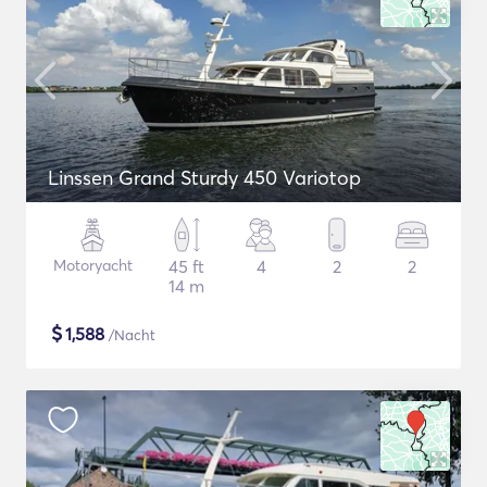
Linssen Grand Sturdy 450 Variotop
Motoryacht
45 ft
4
2
2
14 m
$
1,588
/Nacht