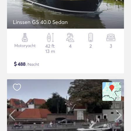
Linssen GS 40.0 Sedan
Motoryacht
42 ft
4
2
3
13 m
$
488
/Nacht