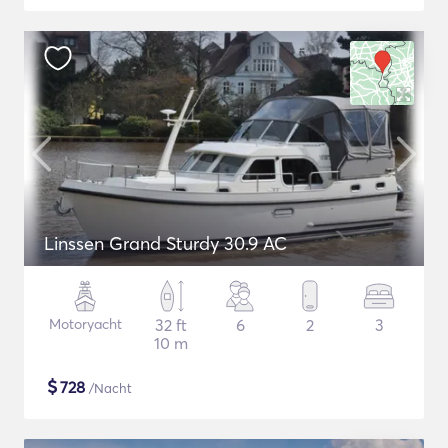
Linssen Grand Sturdy 30.9 AC
Motoryacht
32 ft
6
2
3
10 m
$
728
/Nacht