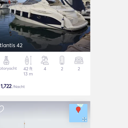
tlantis 42
otoryacht
42 ft
4
2
2
13 m
$
1,722
/Nacht