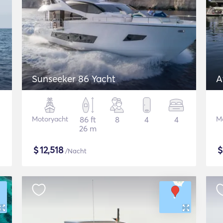
Sunseeker 86 Yacht
A
Motoryacht
86 ft
8
4
4
M
26 m
$
12,518
/Nacht