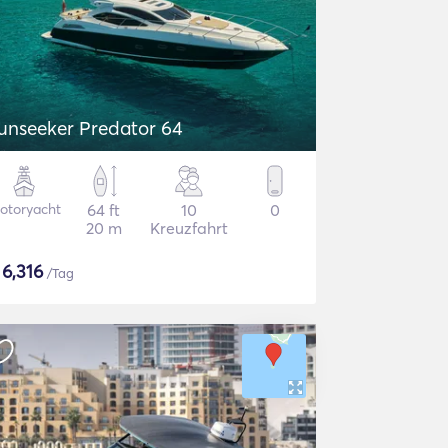
unseeker Predator 64
otoryacht
64 ft
10
0
20 m
Kreuzfahrt
$
6,316
/Tag