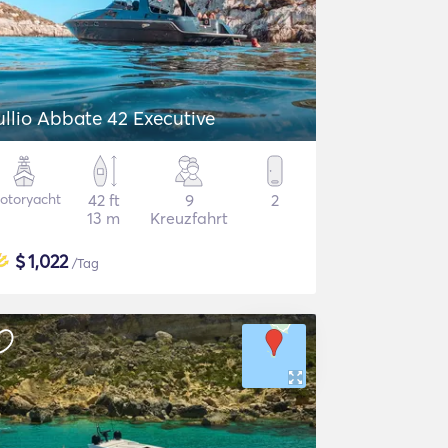
ullio Abbate 42 Executive
otoryacht
42 ft
9
2
13 m
Kreuzfahrt
$
1,022
/Tag