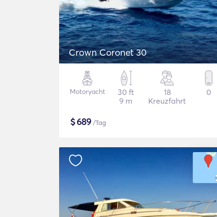
Crown Coronet 30
Motoryacht
30 ft
18
0
9 m
Kreuzfahrt
$
689
/Tag