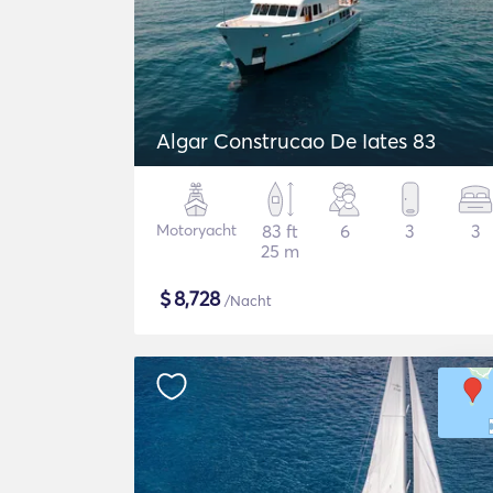
Algar Construcao De Iates 83
Motoryacht
83 ft
6
3
3
25 m
$
8,728
/Nacht