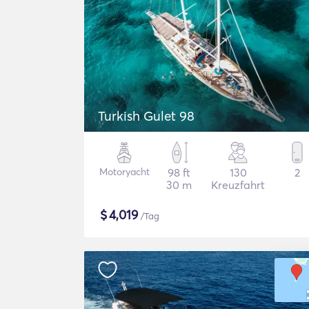
Turkish Gulet 98
Motoryacht
98 ft
130
2
30 m
Kreuzfahrt
$
4,019
/Tag