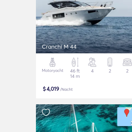
Cranchi M 44
Motoryacht
46 ft
4
2
2
14 m
$
4,019
/Nacht