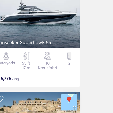
unseeker Superhawk 55
otoryacht
55 ft
10
2
17 m
Kreuzfahrt
$
6,776
/Tag