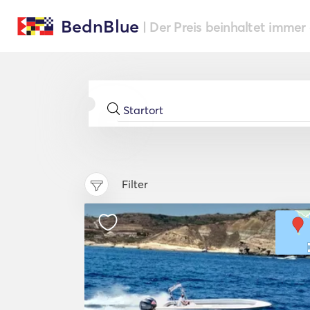
BednBlue
| Der Preis beinhaltet immer
Filter