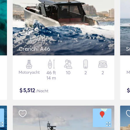
Cranchi A46
S
Motoryacht
46 ft
10
2
2
M
14 m
$
5,512
/Nacht