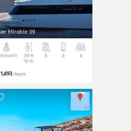
lver Mirable 39
otoryacht
39 ft
5
3
4
12 m
$
1,493
/Nacht