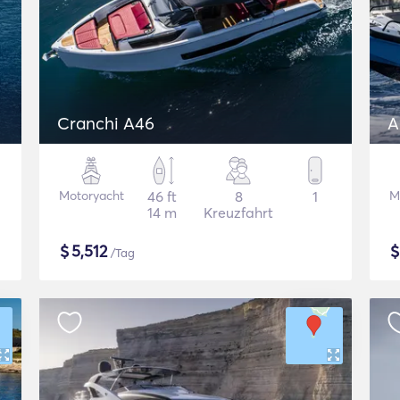
Cranchi A46
A
Motoryacht
46 ft
8
1
M
14 m
Kreuzfahrt
$
5,512
/Tag