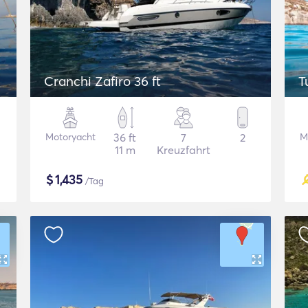
Cranchi Zafiro 36 ft
T
Motoryacht
36 ft
7
2
M
11 m
Kreuzfahrt
$
1,435
/Tag