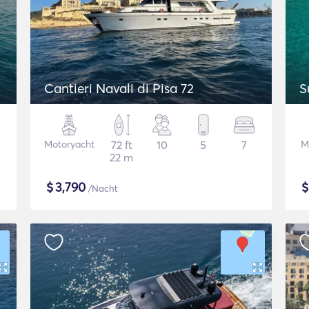
Cantieri Navali di Pisa 72
S
Motoryacht
72 ft
10
5
7
M
22 m
$
3,790
/Nacht