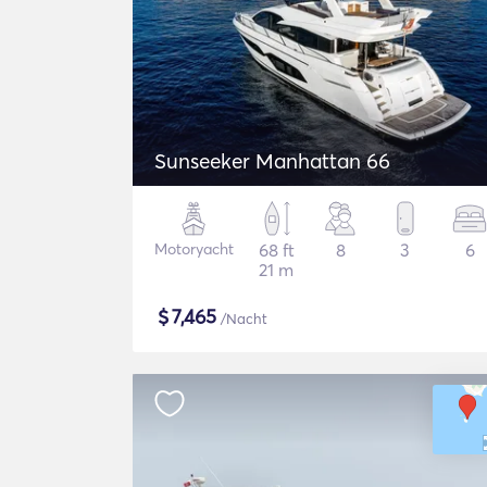
Sunseeker Manhattan 66
Motoryacht
68 ft
8
3
6
21 m
$
7,465
/Nacht