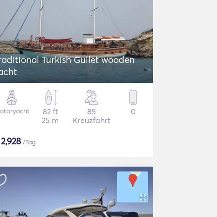
aditional Turkish Gullet wooden
acht
otoryacht
82 ft
85
0
25 m
Kreuzfahrt
$
2,928
/Tag