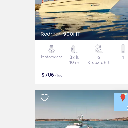
Rodman 900HT
Motoryacht
32 ft
6
1
10 m
Kreuzfahrt
$
706
/Tag