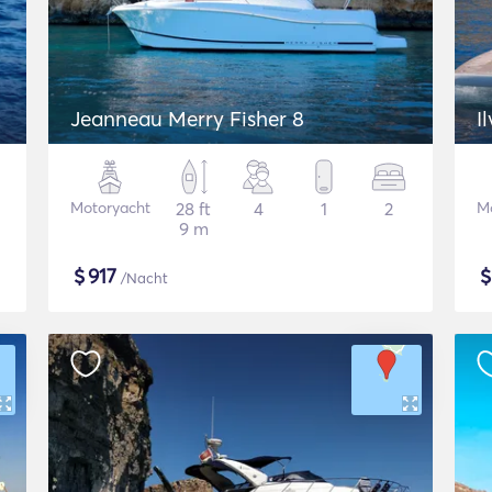
Jeanneau Merry Fisher 8
I
Motoryacht
28 ft
4
1
2
M
9 m
$
917
/Nacht