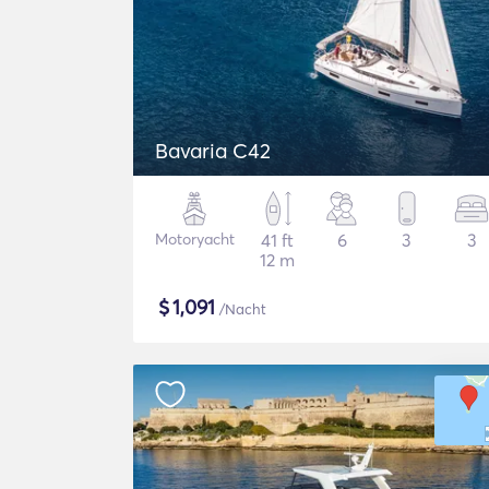
Bavaria C42
Motoryacht
41 ft
6
3
3
12 m
$
1,091
/Nacht