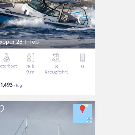
xopar 28 T-Top
otorboot
28 ft
8
0
9 m
Kreuzfahrt
$
1,493
/Tag