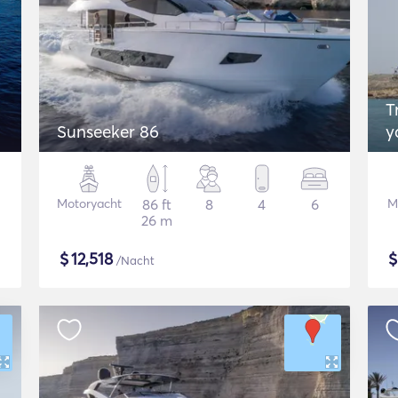
Tr
Sunseeker 86
y
Motoryacht
86 ft
8
4
6
M
26 m
$
12,518
/Nacht