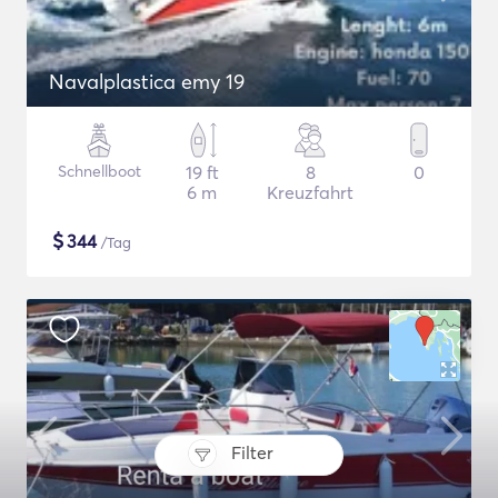
Navalplastica emy 19
Schnellboot
19 ft
8
0
6 m
Kreuzfahrt
$
344
/Tag
Filter