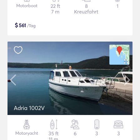
Motorboot
22 ft
8
1
7 m
Kreuzfahrt
$
561
/Tag
Adria 1002V
Motoryacht
35 ft
6
3
3
11 m