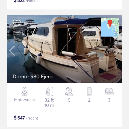
$
522
/Nacht
Damor 980 Fjera
Motoryacht
32 ft
5
2
3
10 m
$
547
/Nacht