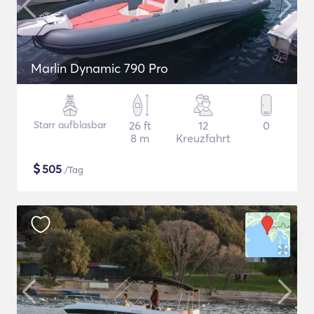
Marlin Dynamic 790 Pro
Starr aufblasbar
26 ft
12
0
8 m
Kreuzfahrt
$
505
/Tag