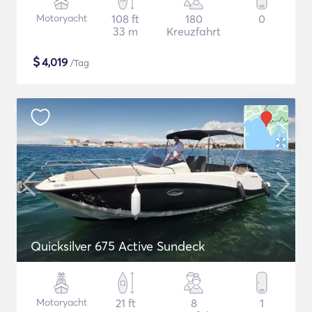
Motoryacht
108 ft
180
0
33 m
Kreuzfahrt
$
4,019
/Tag
Quicksilver 675 Active Sundeck
Motoryacht
21 ft
8
1