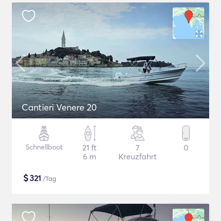
Cantieri Venere 20
Schnellboot
21 ft
7
0
6 m
Kreuzfahrt
$
321
/Tag