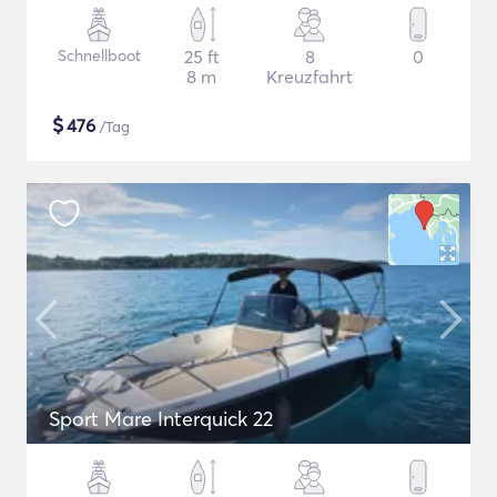
Schnellboot
25 ft
8
0
8 m
Kreuzfahrt
$
476
/Tag
Sport Mare Interquick 22