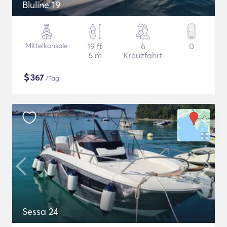
Bluline 19
Mittelkonsole
19 ft
6
0
6 m
Kreuzfahrt
$
367
/Tag
Sessa 24