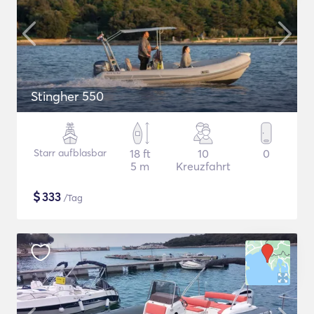
Stingher 550
Starr aufblasbar
18 ft
10
0
5 m
Kreuzfahrt
$
333
/Tag