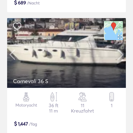
$
689
/Nacht
Carnevali 36 S
Motoryacht
36 ft
11
1
11 m
Kreuzfahrt
$
1,447
/Tag