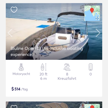
Bluline Open 19 (All-inclusive boating
experience)
Motoryacht
20 ft
8
0
6 m
Kreuzfahrt
$
514
/Tag