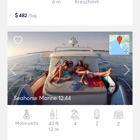
6 m
Kreuzfahrt
$
482
/Tag
Seahorse Marine 12.44
Motoryacht
43 ft
4
2
2
13 m