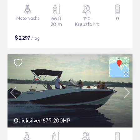
Motoryacht
66 ft
120
0
20 m
Kreuzfahrt
$
2,297
/Tag
Quicksilver 675 200HP