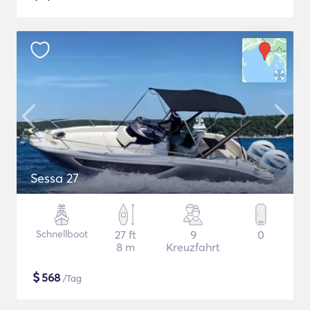
Sessa 27
Schnellboot
27 ft
9
0
8 m
Kreuzfahrt
$
568
/Tag