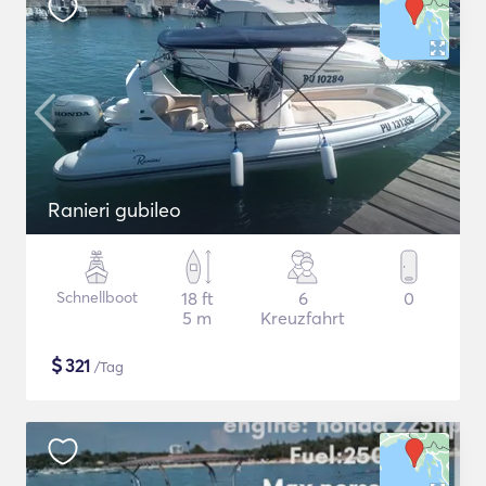
Ranieri gubileo
Schnellboot
18 ft
6
0
5 m
Kreuzfahrt
$
321
/Tag