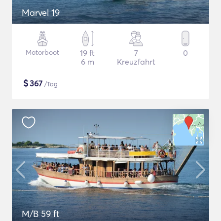
Marvel 19
Motorboot
19 ft
7
0
6 m
Kreuzfahrt
$
367
/Tag
M/B 59 ft