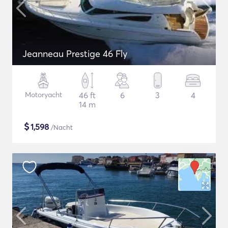
Jeanneau Prestige 46 Fly
Motoryacht
46 ft
6
3
4
14 m
$
1,598
/Nacht