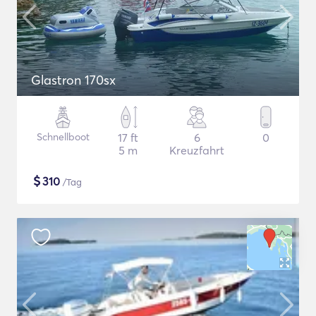
Glastron 170sx
Schnellboot
17 ft
6
0
5 m
Kreuzfahrt
$
310
/Tag