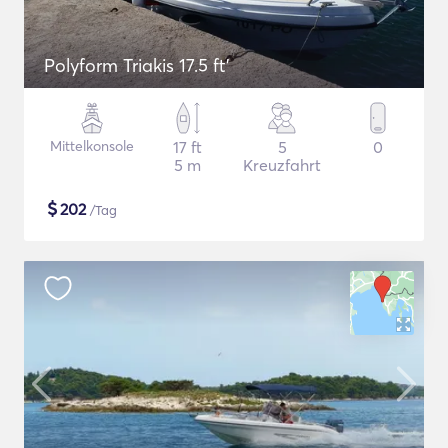
Polyform Triakis 17.5 ft'
Mittelkonsole
17 ft
5
0
5 m
Kreuzfahrt
$
202
/Tag