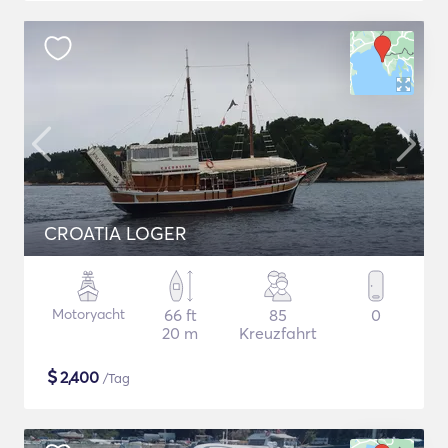
CROATIA LOGER
Motoryacht
66 ft
85
0
20 m
Kreuzfahrt
$
2,400
/Tag