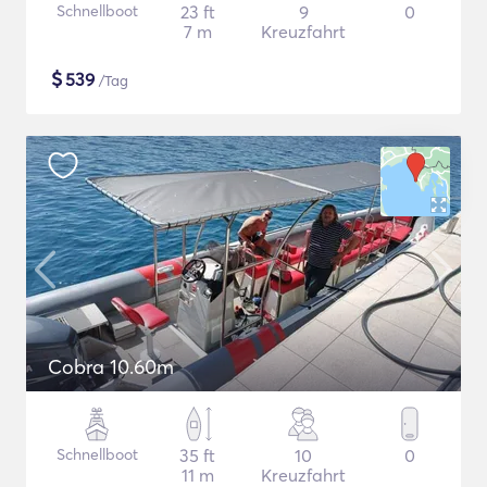
Schnellboot
23 ft
9
0
7 m
Kreuzfahrt
$
539
/Tag
Cobra 10.60m
Schnellboot
35 ft
10
0
11 m
Kreuzfahrt