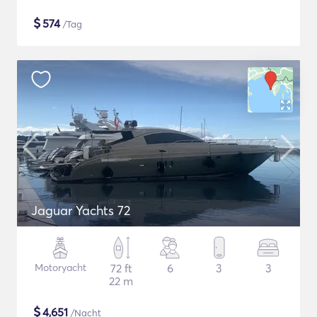
$
574
/Tag
Jaguar Yachts 72
Motoryacht
72 ft
6
3
3
22 m
$
4,651
/Nacht