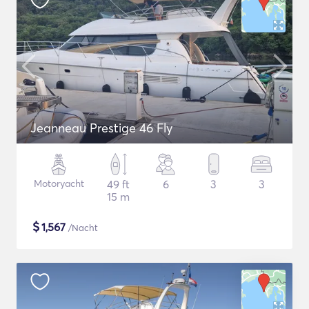
Jeanneau Prestige 46 Fly
Motoryacht
49 ft
6
3
3
15 m
$
1,567
/Nacht