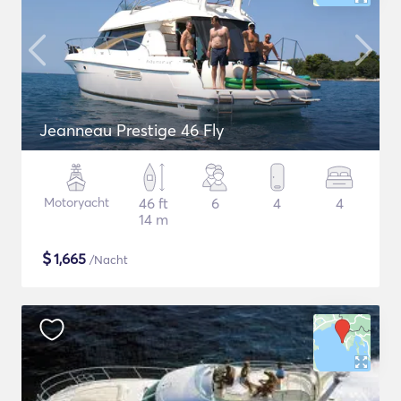
Jeanneau Prestige 46 Fly
Motoryacht
46 ft
6
4
4
14 m
$
1,665
/Nacht