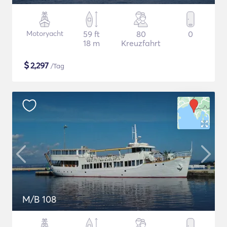
Motoryacht
59 ft
80
0
18 m
Kreuzfahrt
$
2,297
/Tag
M/B 108