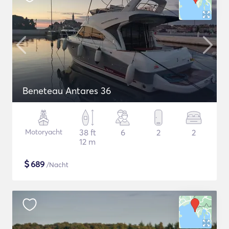
Beneteau Antares 36
Motoryacht
38 ft
6
2
2
12 m
$
689
/Nacht