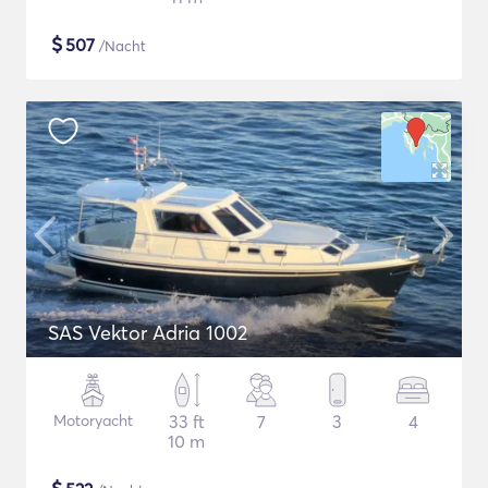
$
507
/Nacht
SAS Vektor Adria 1002
Motoryacht
33 ft
7
3
4
10 m