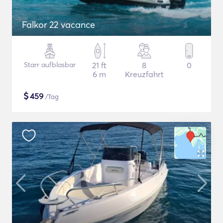
Falkor 22 vacance
Starr aufblasbar
21 ft
8
0
6 m
Kreuzfahrt
$
459
/Tag