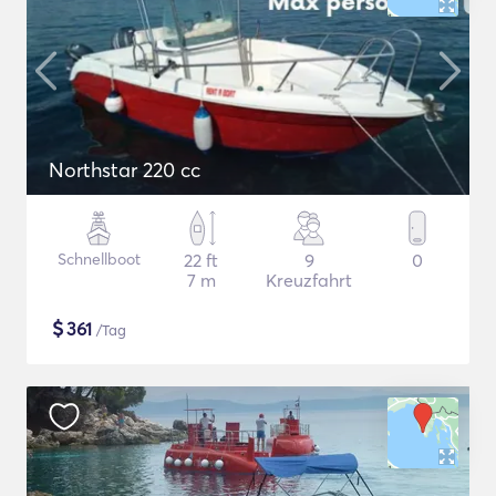
Northstar 220 cc
Schnellboot
22 ft
9
0
7 m
Kreuzfahrt
$
361
/Tag