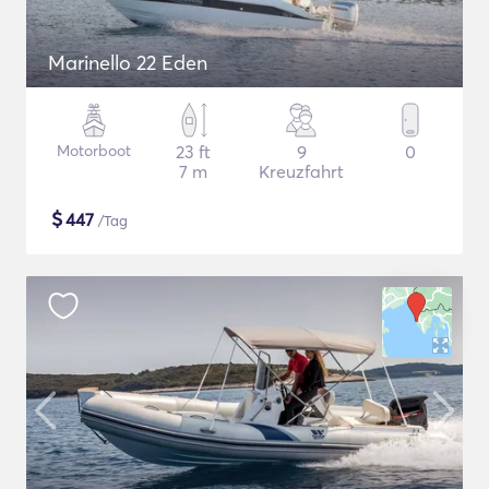
Marinello 22 Eden
Motorboot
23 ft
9
0
7 m
Kreuzfahrt
$
447
/Tag