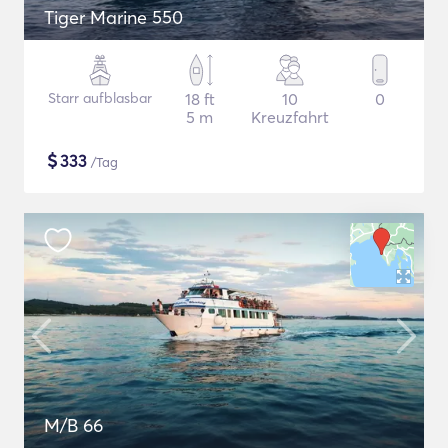
Tiger Marine 550
Starr aufblasbar
18 ft
10
0
5 m
Kreuzfahrt
$
333
/Tag
M/B 66