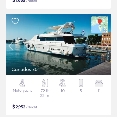
$
1,665
/Nacht
Canados 70
Motoryacht
72 ft
10
5
11
22 m
$
2,952
/Nacht