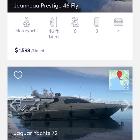
Jeanneau Prestige 46 Fly
Motoryacht
46 ft
6
3
4
14 m
$
1,598
/Nacht
Jaguar Yachts 72