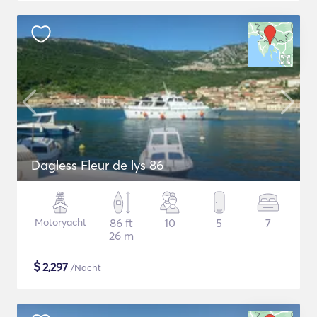
Dagless Fleur de lys 86
Motoryacht
86 ft
10
5
7
26 m
$
2,297
/Nacht