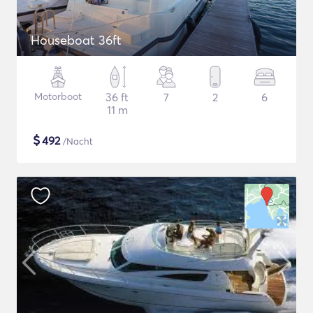
Houseboat 36ft
Motorboot
36 ft
7
2
6
11 m
$
492
/Nacht