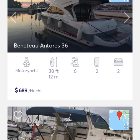
Beneteau Antares 36
Motoryacht
38 ft
6
2
2
12 m
$
689
/Nacht