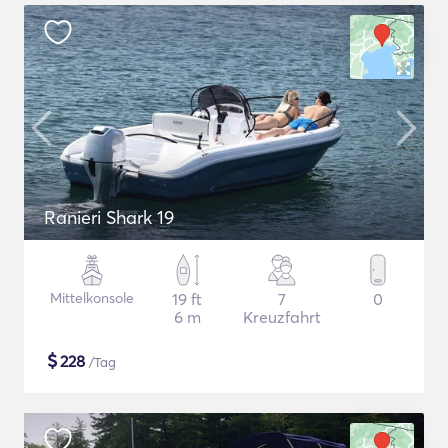
Ranieri Shark 19
Mittelkonsole
19 ft
7
0
6 m
Kreuzfahrt
$
228
/Tag