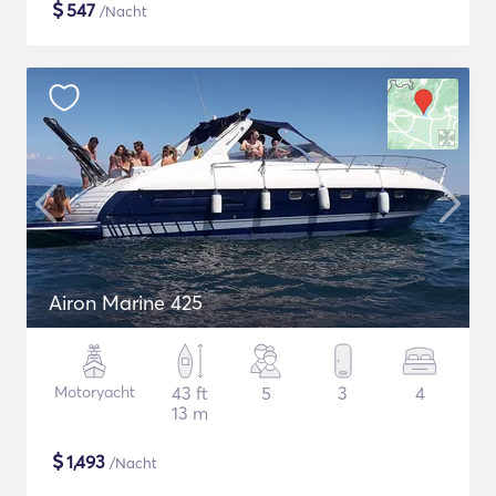
$
547
/Nacht
Airon Marine 425
Motoryacht
43 ft
5
3
4
13 m
$
1,493
/Nacht