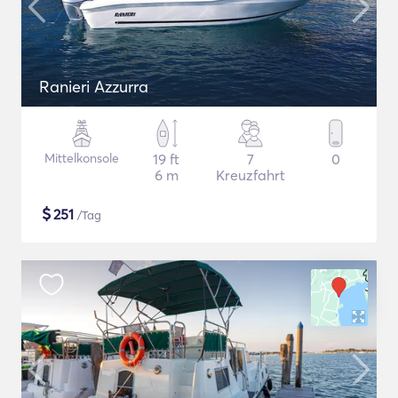
Ranieri Azzurra
Mittelkonsole
19 ft
7
0
6 m
Kreuzfahrt
$
251
/Tag