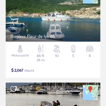
Dagless Fleur de lys 86
Motoryacht
86 ft
10
5
8
26 m
$
2,067
/Nacht