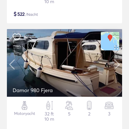
10 m
$
522
/Nacht
Damor 980 Fjera
Motoryacht
32 ft
5
2
3
10 m