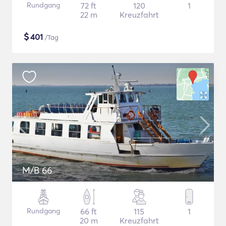
Rundgang
72 ft
120
1
22 m
Kreuzfahrt
$
401
/Tag
M/B 66
Rundgang
66 ft
115
1
20 m
Kreuzfahrt