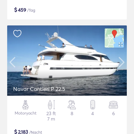
$
459
/Tag
Navar Cantieri P 22.5
Motoryacht
23 ft
8
4
6
7 m
$
2,183
/Nacht