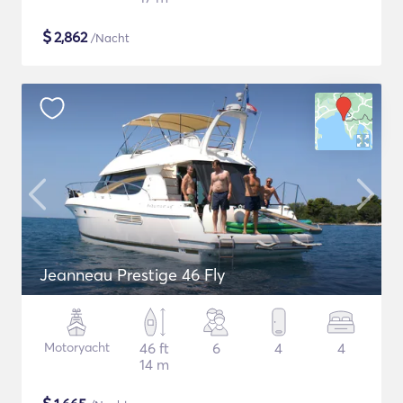
$
2,862
/Nacht
Jeanneau Prestige 46 Fly
Motoryacht
46 ft
6
4
4
14 m