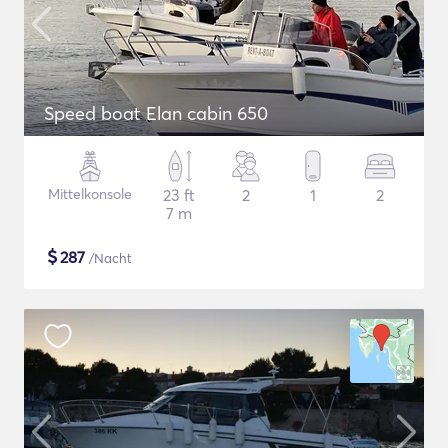
Speed boat Elan cabin 650
Mittelkonsole
23 ft
2
1
2
7 m
$
287
/Nacht