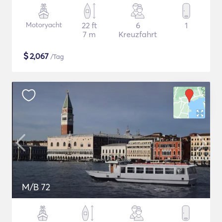
Motoryacht
22 ft
6
1
7 m
Kreuzfahrt
$
2,067
/Tag
M/B 72