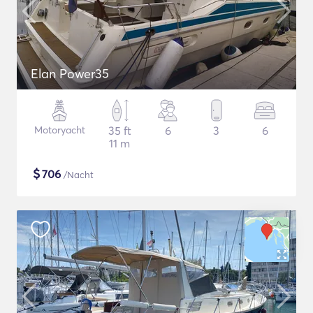
Elan Power35
Motoryacht
35 ft
6
3
6
11 m
$
706
/Nacht