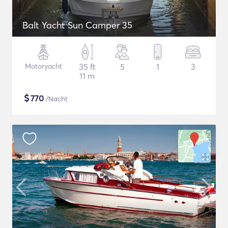
Balt Yacht Sun Camper 35
Motoryacht
35 ft
5
1
3
11 m
$
770
/Nacht