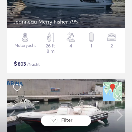
Jeanneau Merry Fisher 795
Motoryacht
26 ft
4
1
2
8 m
$
803
/Nacht
Filter