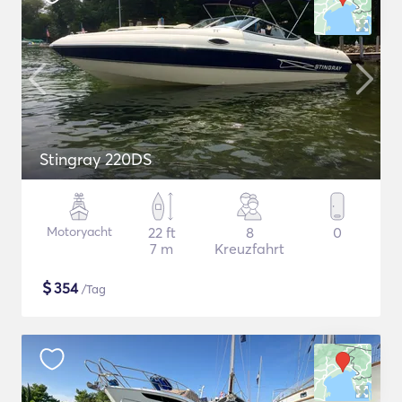
Stingray 220DS
Motoryacht
22 ft
8
0
7 m
Kreuzfahrt
$
354
/Tag