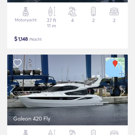
Motoryacht
37 ft
4
2
2
11 m
$
1,148
/Nacht
Galeon 420 Fly