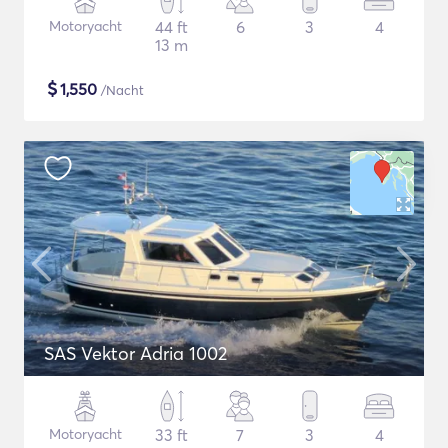
Motoryacht
44 ft
6
3
4
13 m
$
1,550
/Nacht
SAS Vektor Adria 1002
Motoryacht
33 ft
7
3
4