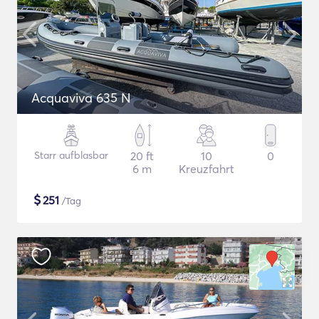
Acquaviva 635 N
Starr aufblasbar
20 ft
10
0
6 m
Kreuzfahrt
$
251
/Tag