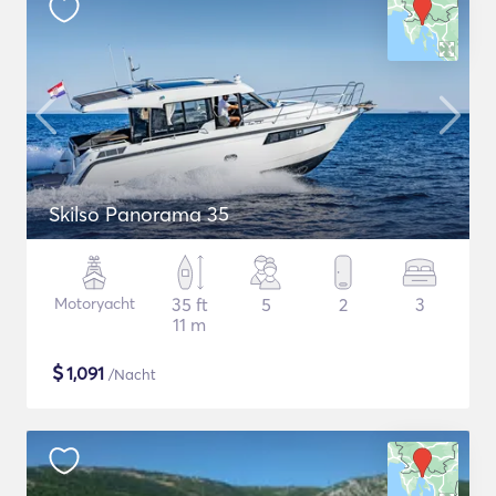
Skilso Panorama 35
Motoryacht
35 ft
5
2
3
11 m
$
1,091
/Nacht