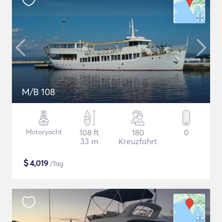
M/B 108
Motoryacht
108 ft
180
0
33 m
Kreuzfahrt
$
4,019
/Tag