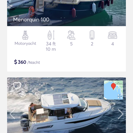
Menorquin 100
Motoryacht
34 ft
5
2
4
10 m
$
360
/Nacht