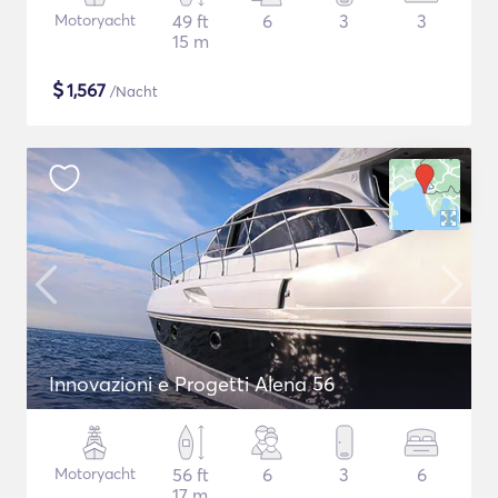
Motoryacht
49 ft
6
3
3
15 m
$
1,567
/Nacht
Innovazioni e Progetti Alena 56
Motoryacht
56 ft
6
3
6
17 m