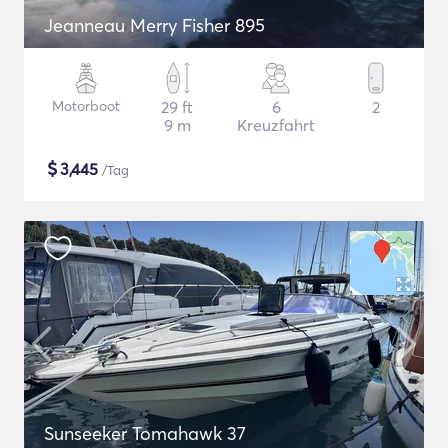
Jeanneau Merry Fisher 895
Motorboot
29 ft
6
2
9 m
Kreuzfahrt
$
3,445
/Tag
Sunseeker Tomahawk 37