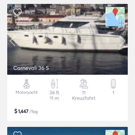
Carnevali 36 S
Motoryacht
36 ft
11
1
11 m
Kreuzfahrt
$
1,447
/Tag