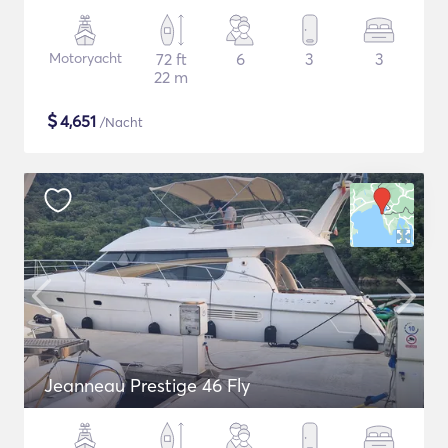
Motoryacht
72 ft
6
3
3
22 m
$
4,651
/Nacht
Jeanneau Prestige 46 Fly