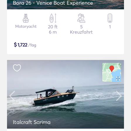
Bora 26 - Venice Boat Experience
Motoryacht
20 ft
5
1
6 m
Kreuzfahrt
$
1,722
/Tag
Italcraft Sarima