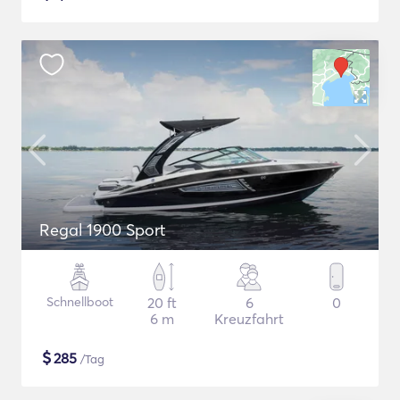
Regal 1900 Sport
Schnellboot
20 ft
6
0
6 m
Kreuzfahrt
$
285
/Tag