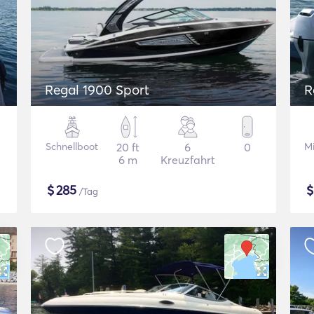
Regal 1900 Sport
R
Schnellboot
20 ft
6
0
Mi
6 m
Kreuzfahrt
$
285
/Tag