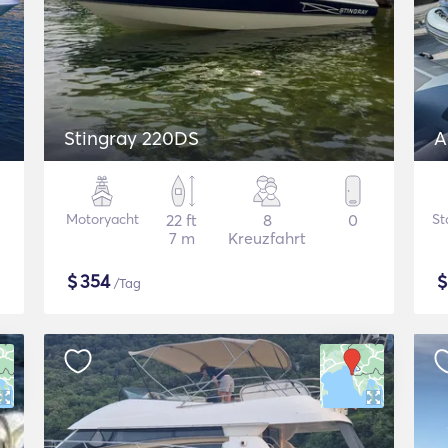
Stingray 220DS
A
Motoryacht
22 ft
8
0
St
7 m
Kreuzfahrt
$
354
/Tag