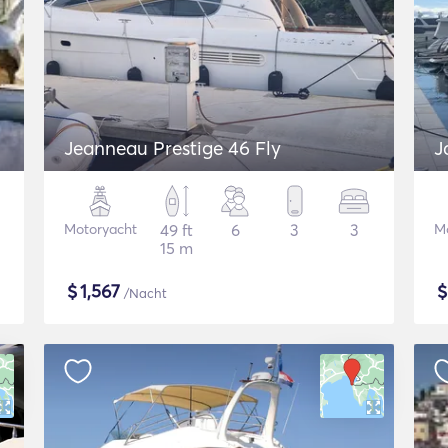
Jeanneau Prestige 46 Fly
J
Motoryacht
49 ft
6
3
3
M
15 m
$
1,567
/Nacht