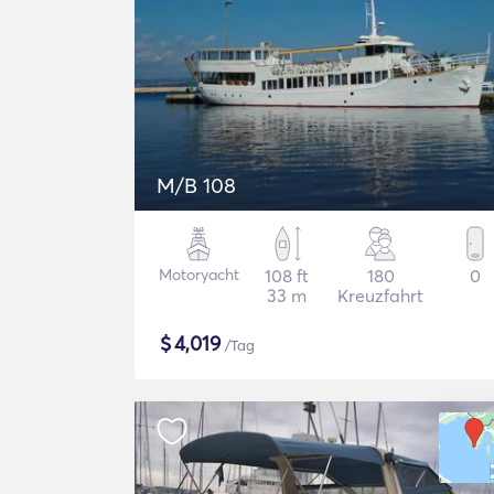
M/B 108
Motoryacht
108 ft
180
0
33 m
Kreuzfahrt
$
4,019
/Tag