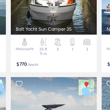
Balt Yacht Sun Camper 35
N
Motoryacht
35 ft
5
1
3
M
11 m
$
770
/Nacht