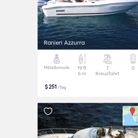
Ranieri Azzurra
Mittelkonsole
19 ft
7
0
6 m
Kreuzfahrt
$
251
/Tag