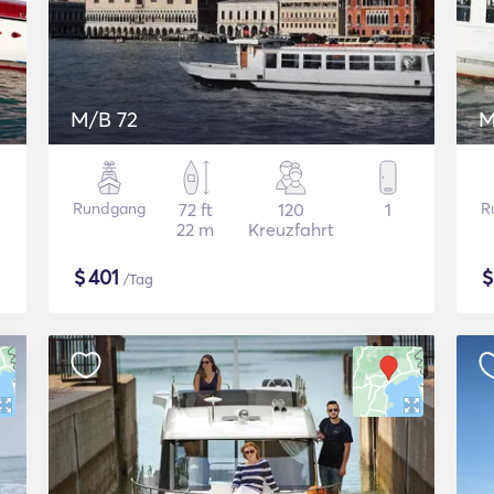
M/B 72
M
Rundgang
72 ft
120
1
R
22 m
Kreuzfahrt
$
401
/Tag