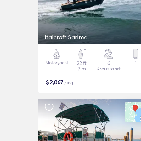
Italcraft Sarima
Motoryacht
22 ft
6
1
7 m
Kreuzfahrt
$
2,067
/Tag