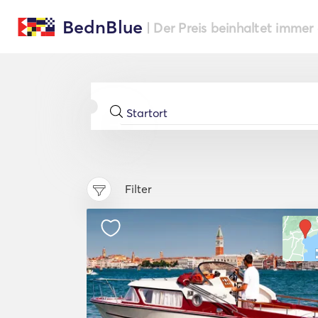
BednBlue
| Der Preis beinhaltet immer
Filter