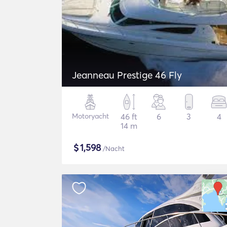
Jeanneau Prestige 46 Fly
Motoryacht
46 ft
6
3
4
14 m
$
1,598
/Nacht