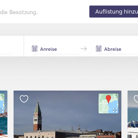
Auflistung hinz
 die Besatzung.