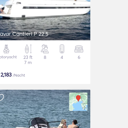
avar Cantieri P 22.5
otoryacht
23 ft
8
4
6
7 m
$
2,183
/Nacht