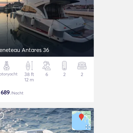
eneteau Antares 36
otoryacht
38 ft
6
2
2
12 m
$
689
/Nacht