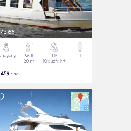
/B 66
undgang
66 ft
115
1
20 m
Kreuzfahrt
$
459
/Tag