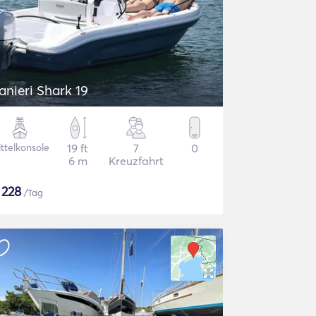
anieri Shark 19
ttelkonsole
19 ft
7
0
6 m
Kreuzfahrt
$
228
/Tag