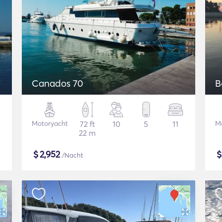
Canados 70
B
Motoryacht
72 ft
10
5
11
M
22 m
$
2,952
/Nacht