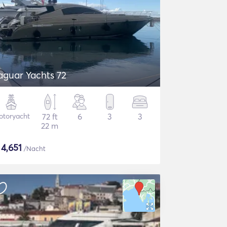
aguar Yachts 72
otoryacht
72 ft
6
3
3
22 m
$
4,651
/Nacht