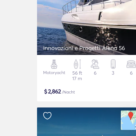
Innovazioni e Progetti Alena 56
Motoryacht
56 ft
6
3
6
17 m
$
2,862
/Nacht