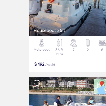
Houseboat 36ft
Motorboot
36 ft
7
2
6
11 m
$
492
/Nacht