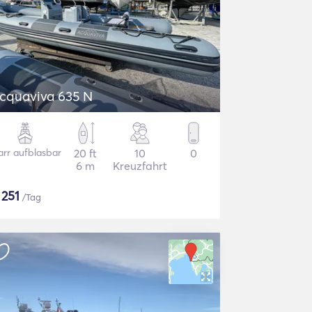
cquaviva 635 N
arr aufblasbar
20 ft
10
0
6 m
Kreuzfahrt
$
251
/Tag