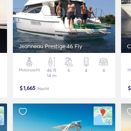
Jeanneau Prestige 46 Fly
Motoryacht
46 ft
6
4
4
M
14 m
$
1,665
/Nacht