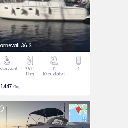
Carnevali 36 S
otoryacht
36 ft
11
1
11 m
Kreuzfahrt
$
1,447
/Tag