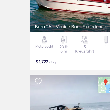
Bora 26 - Venice Boat Experience
Motoryacht
20 ft
5
1
6 m
Kreuzfahrt
$
1,722
/Tag