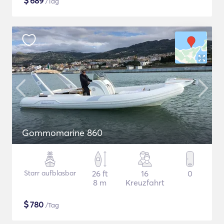
$
689
/Tag
Gommomarine 860
Starr aufblasbar
26 ft
16
0
8 m
Kreuzfahrt
$
780
/Tag