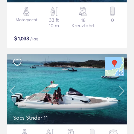
Motoryacht
33 ft
18
0
10 m
Kreuzfahrt
$
1,033
/Tag
Sacs Strider 11