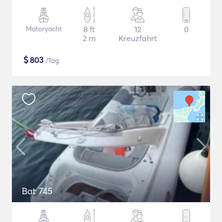
Motoryacht
8 ft
12
0
2 m
Kreuzfahrt
$
803
/Tag
Bat 745