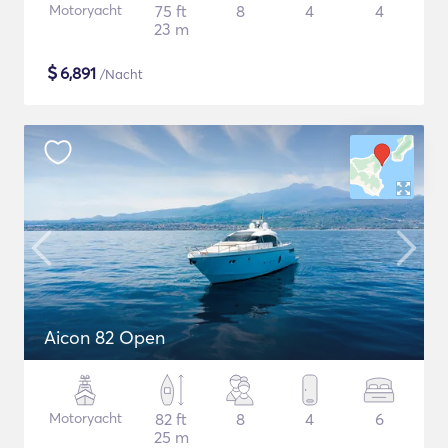
Motoryacht
75 ft
8
4
4
23 m
$
6,891
/Nacht
Aicon 82 Open
Motoryacht
82 ft
8
4
6
25 m