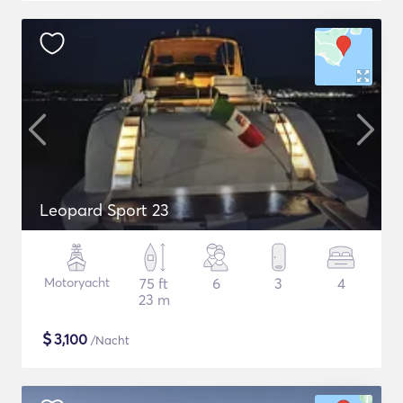
Leopard Sport 23
Motoryacht
75 ft
6
3
4
23 m
$
3,100
/Nacht