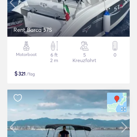
Rent Barca 57S
Motorboot
6 ft
5
0
2 m
Kreuzfahrt
$
321
/Tag