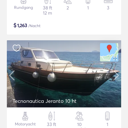
Rundgang
38 ft
2
1
3
12 m
$
1,263
/Nacht
Tecnonautica Jeranto 10 ht
Motoryacht
33 ft
10
1