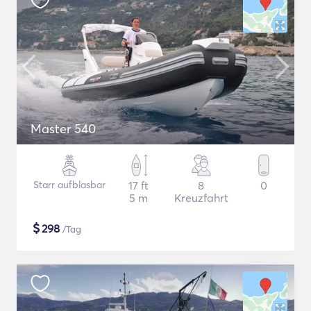
Master 540
Starr aufblasbar
17 ft
8
0
5 m
Kreuzfahrt
$
298
/Tag