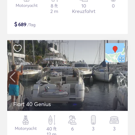
Motoryacht
8 ft
10
0
2 m
Kreuzfahrt
$
689
/Tag
Fiart 40 Genius
Motoryacht
40 ft
6
3
3
12 m