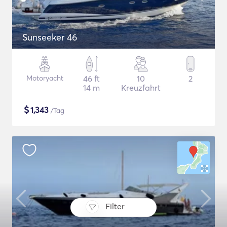
Sunseeker 46
Motoryacht
46 ft
10
2
14 m
Kreuzfahrt
$
1,343
/Tag
Filter