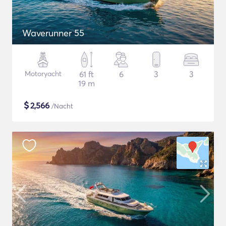
Waverunner 55
Motoryacht
61 ft
6
3
3
19 m
$
2,566
/Nacht