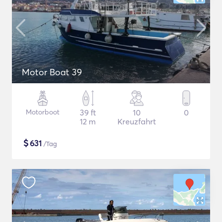
Motor Boat 39
Motorboot
39 ft
10
0
12 m
Kreuzfahrt
$
631
/Tag