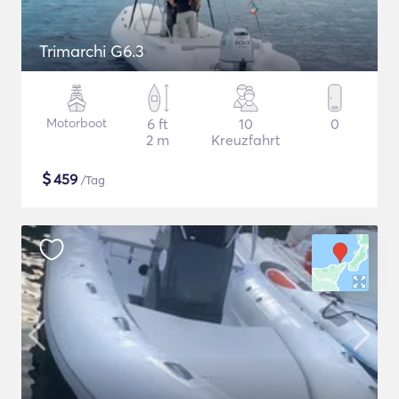
Trimarchi G6.3
Motorboot
6 ft
10
0
2 m
Kreuzfahrt
$
459
/Tag