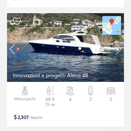
Innovazioni e progetti Alena 48
Motoryacht
48 ft
4
3
2
15 m
$
2,307
/Nacht