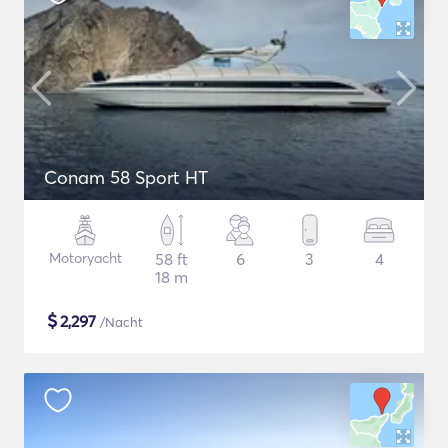
Conam 58 Sport HT
Motoryacht
58 ft
6
3
4
18 m
$
2,297
/Nacht