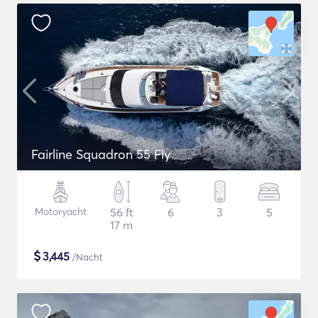
Fairline Squadron 55 Fly
Motoryacht
56 ft
6
3
5
17 m
$
3,445
/Nacht