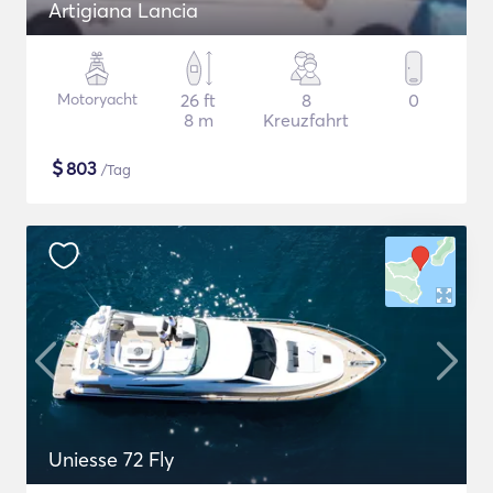
Artigiana Lancia
Motoryacht
26 ft
8
0
8 m
Kreuzfahrt
$
803
/Tag
Uniesse 72 Fly