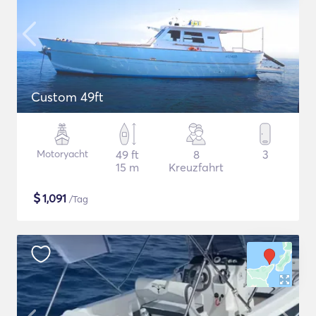
Custom 49ft
Motoryacht
49 ft
8
3
15 m
Kreuzfahrt
$
1,091
/Tag