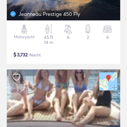
Jeanneau Prestige 450 Fly
Motoryacht
45 ft
6
2
6
14 m
$
3,732
/Nacht