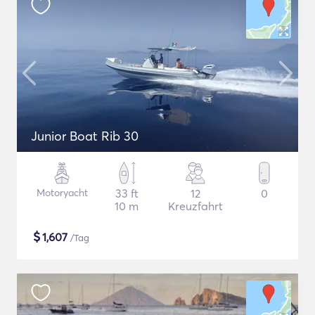
Junior Boat Rib 30
Motoryacht
33 ft
12
0
10 m
Kreuzfahrt
$
1,607
/Tag