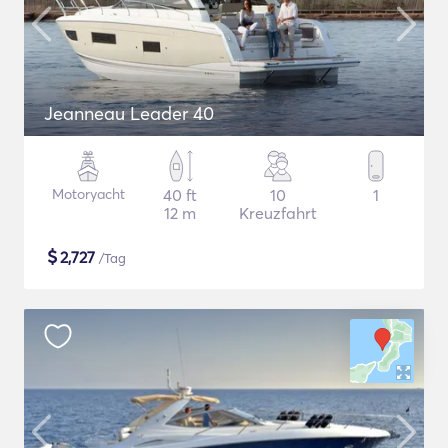
Jeanneau Leader 40
Motoryacht
40 ft
10
1
12 m
Kreuzfahrt
$
2,727
/Tag