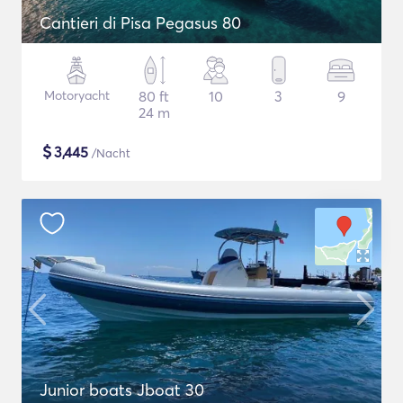
Cantieri di Pisa Pegasus 80
Motoryacht
80 ft
10
3
9
24 m
$
3,445
/Nacht
Junior boats Jboat 30