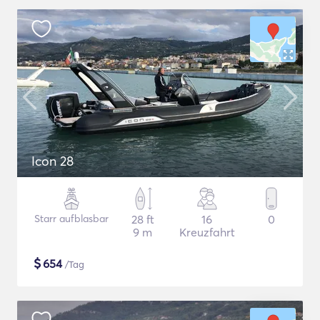
Icon 28
Starr aufblasbar
28 ft
16
0
9 m
Kreuzfahrt
$
654
/Tag