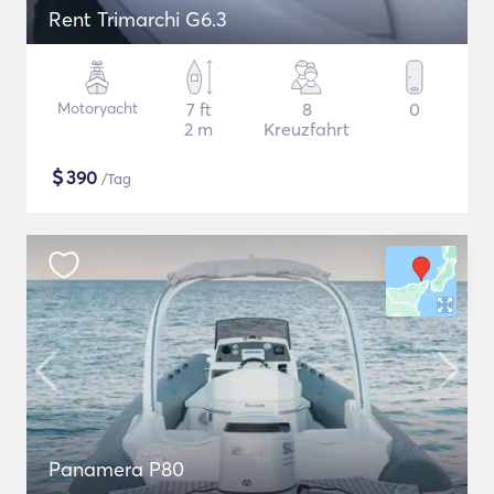
Rent Trimarchi G6.3
Motoryacht
7 ft
8
0
2 m
Kreuzfahrt
$
390
/Tag
Panamera P80