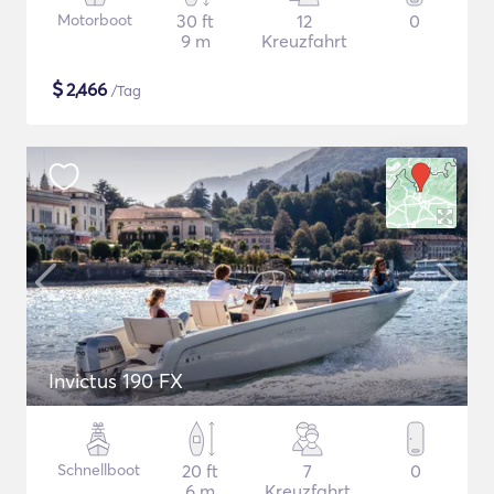
Motorboot
30 ft
12
0
9 m
Kreuzfahrt
$
2,466
/Tag
Invictus 190 FX
Schnellboot
20 ft
7
0
6 m
Kreuzfahrt