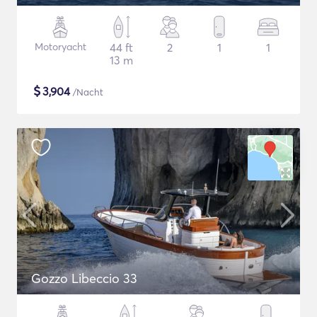
Motoryacht
44 ft
2
1
1
13 m
$
3,904
/Nacht
Gozzo Libeccio 33