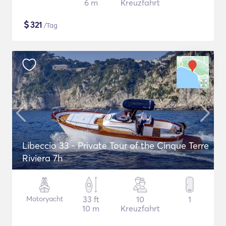
6 m
Kreuzfahrt
$
321
/Tag
Libeccio 33 - Private Tour of the Cinque Terre
Riviera 7h
Motoryacht
33 ft
10
1
10 m
Kreuzfahrt