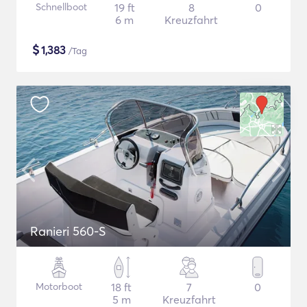
Schnellboot
19 ft
8
0
6 m
Kreuzfahrt
$
1,383
/Tag
Ranieri 560-S
Motorboot
18 ft
7
0
5 m
Kreuzfahrt