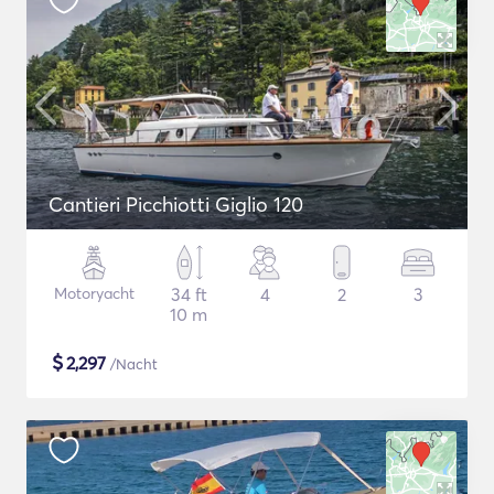
Cantieri Picchiotti Giglio 120
Motoryacht
34 ft
4
2
3
10 m
$
2,297
/Nacht