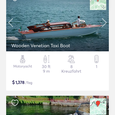
Wooden Venetian Taxi Boat
Motoryacht
30 ft
8
1
9 m
Kreuzfahrt
$
1,378
/Tag