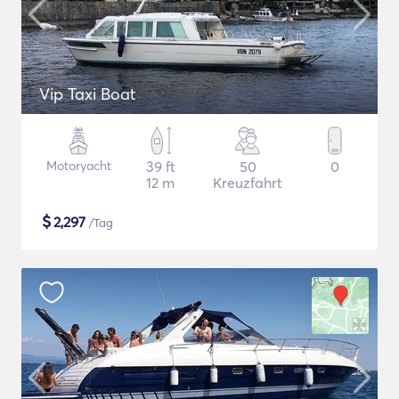
Vip Taxi Boat
Motoryacht
39 ft
50
0
12 m
Kreuzfahrt
$
2,297
/Tag