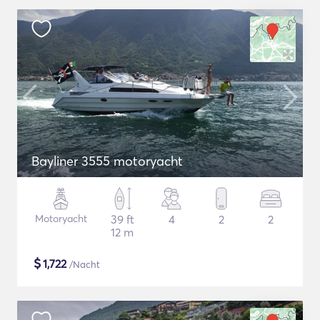
Bayliner 3555 motoryacht
Motoryacht
39 ft
4
2
2
12 m
$
1,722
/Nacht