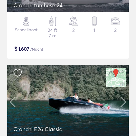
Cranchi turchese 24
Schnellboot
24 ft
2
1
2
7 m
$
1,607
/Nacht
Cranchi E26 Classic