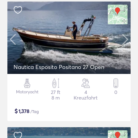
Nautica Esposito Positano 27 Open
Motoryacht
27 ft
4
0
8 m
Kreuzfahrt
$
1,378
/Tag