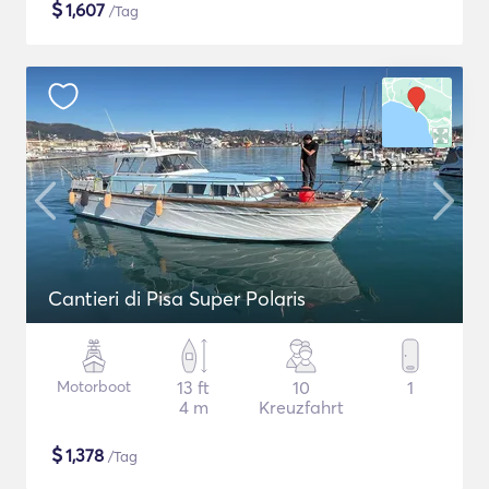
$
1,607
/Tag
Cantieri di Pisa Super Polaris
Motorboot
13 ft
10
1
4 m
Kreuzfahrt
$
1,378
/Tag