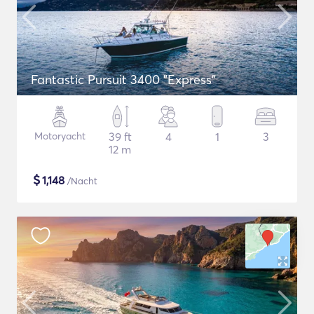
Fantastic Pursuit 3400 "Express"
Motoryacht
39 ft
4
1
3
12 m
$
1,148
/Nacht