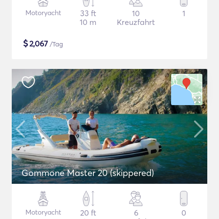
Motoryacht
33 ft
10
1
10 m
Kreuzfahrt
$
2,067
/Tag
Gommone Master 20 (skippered)
Motoryacht
20 ft
6
0