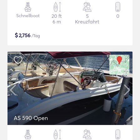
Schnellboot
20 ft
5
0
6 m
Kreuzfahrt
$
2,756
/Tag
AS 590 Open