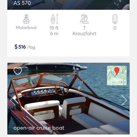
AS 570
Motorboot
19 ft
7
0
6 m
Kreuzfahrt
$
516
/Tag
open-air cruise boat