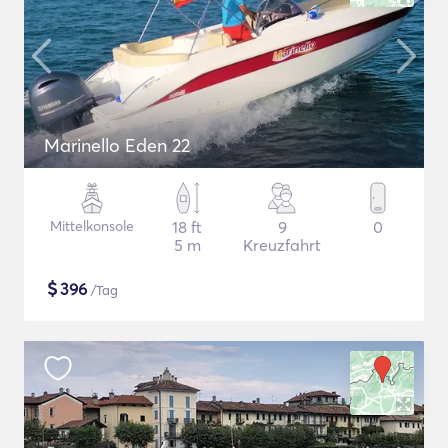
Marinello Eden 22
Mittelkonsole
18 ft
9
0
5 m
Kreuzfahrt
$
396
/Tag