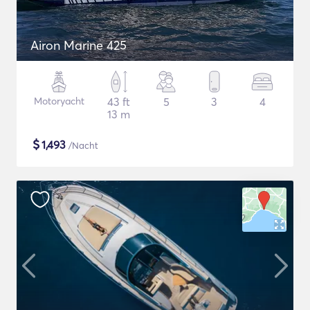
Airon Marine 425
Motoryacht
43 ft
5
3
4
13 m
$
1,493
/Nacht