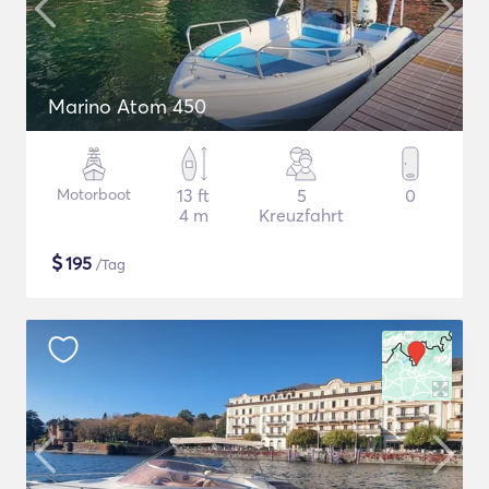
Marino Atom 450
Motorboot
13 ft
5
0
4 m
Kreuzfahrt
$
195
/Tag