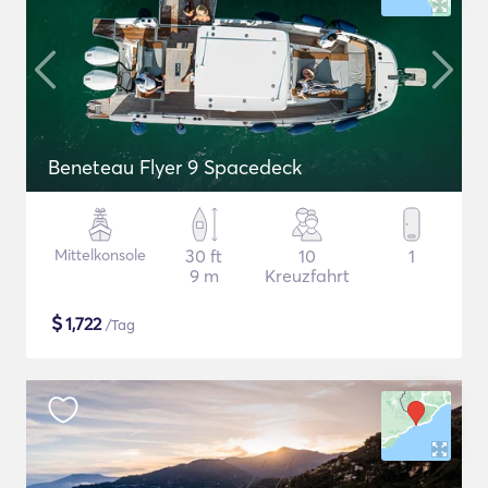
Beneteau Flyer 9 Spacedeck
Mittelkonsole
30 ft
10
1
9 m
Kreuzfahrt
$
1,722
/Tag