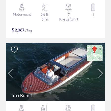
Motoryacht
26 ft
7
1
8 m
Kreuzfahrt
$
2,067
/Tag
Taxi Boat II