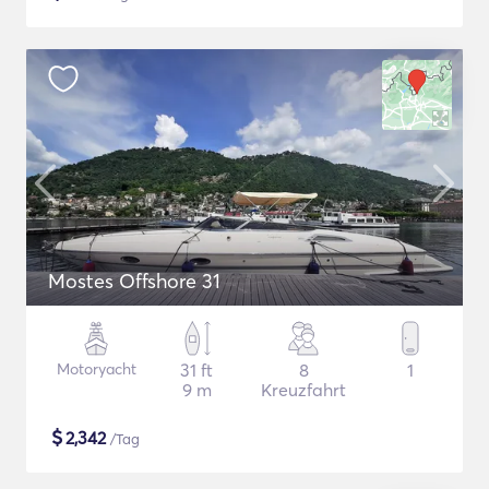
Mostes Offshore 31
Motoryacht
31 ft
8
1
9 m
Kreuzfahrt
$
2,342
/Tag