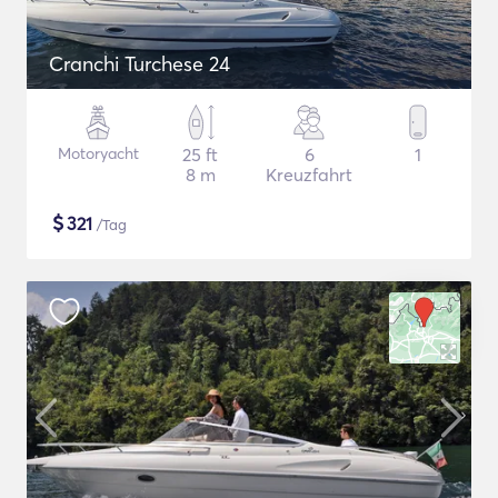
Cranchi Turchese 24
Motoryacht
25 ft
6
1
8 m
Kreuzfahrt
$
321
/Tag