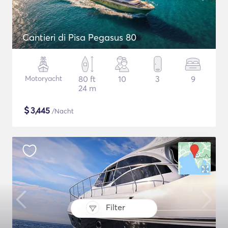
Cantieri di Pisa Pegasus 80
Motoryacht
80 ft
10
3
9
24 m
$
3,445
/Nacht
Filter