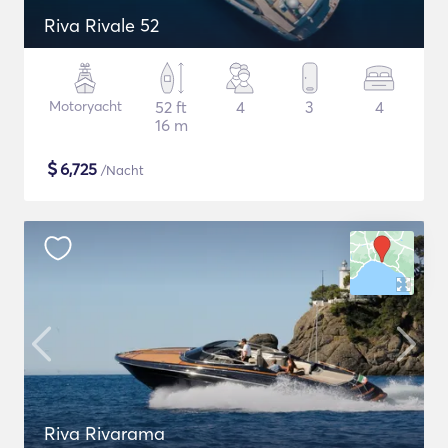
Riva Rivale 52
Motoryacht
52 ft
4
3
4
16 m
$
6,725
/Nacht
Riva Rivarama