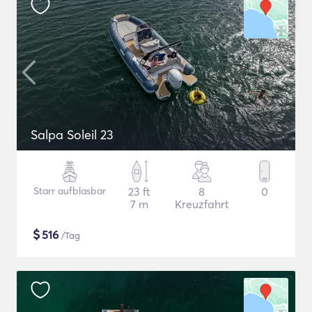
Salpa Soleil 23
Starr aufblasbar
23 ft
8
0
7 m
Kreuzfahrt
$
516
/Tag