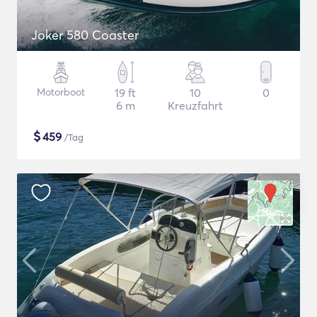
Joker 580 Coaster
Motorboot
19 ft
10
0
6 m
Kreuzfahrt
$
459
/Tag