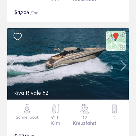
$
1,205
/Tag
Riva Rivale 52
Schnellboot
52 ft
12
2
16 m
Kreuzfahrt