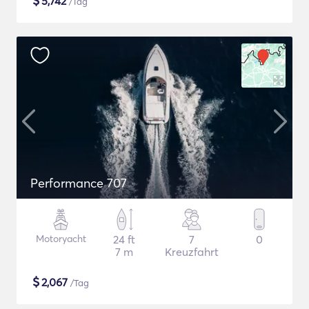
$
5,742
/Tag
Performance 707
Motoryacht
24 ft
7
0
7 m
Kreuzfahrt
$
2,067
/Tag