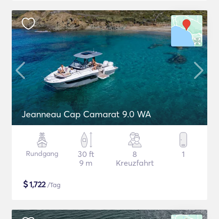
Jeanneau Cap Camarat 9.0 WA
Rundgang
30 ft
8
1
9 m
Kreuzfahrt
$
1,722
/Tag