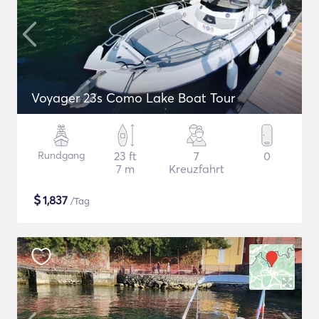
Voyager 23s Como Lake Boat Tour
Rundgang
23 ft
7
0
7 m
Kreuzfahrt
$
1,837
/Tag