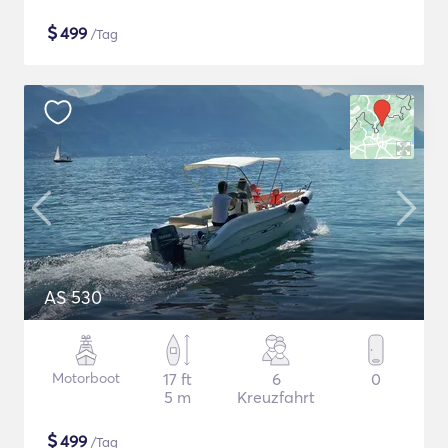
$
499
/Tag
AS 530
Motorboot
17 ft
6
0
5 m
Kreuzfahrt
$
499
/Tag