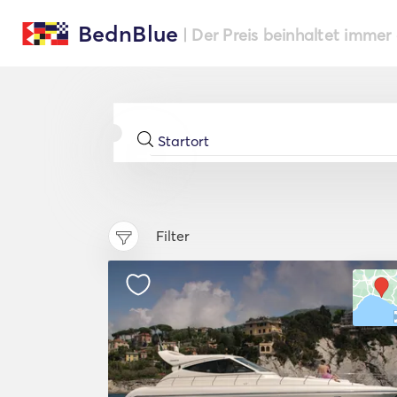
BednBlue
| Der Preis beinhaltet immer
Filter