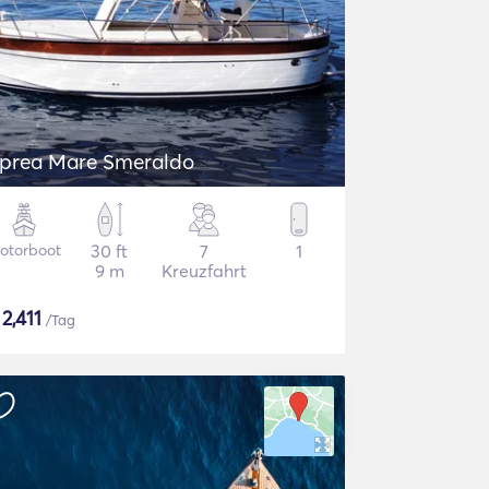
prea Mare Smeraldo
otorboot
30 ft
7
1
9 m
Kreuzfahrt
$
2,411
/Tag