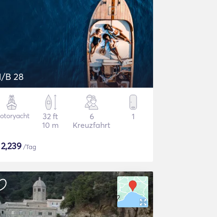
/B 28
otoryacht
32 ft
6
1
10 m
Kreuzfahrt
$
2,239
/Tag