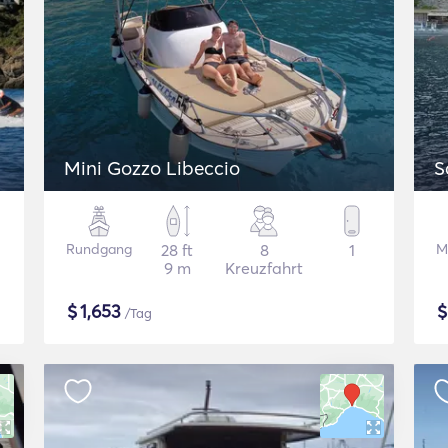
Mini Gozzo Libeccio
S
Rundgang
28 ft
8
1
M
9 m
Kreuzfahrt
$
1,653
/Tag