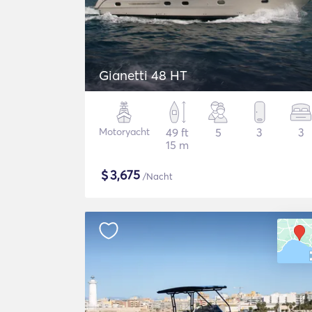
Gianetti 48 HT
Motoryacht
49 ft
5
3
3
15 m
$
3,675
/Nacht