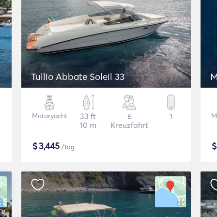
Tullio Abbate Soleil 33
M
Motoryacht
33 ft
6
1
M
10 m
Kreuzfahrt
$
3,445
/Tag