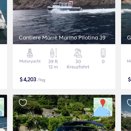
Cantiere Marrè Marino Pilotina 39
G
Motoryacht
39 ft
30
0
M
12 m
Kreuzfahrt
$
4,203
/Tag