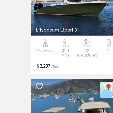
Lilybaeum Lipari 31
Motoryacht
31 ft
12
1
9 m
Kreuzfahrt
$
2,297
/Tag