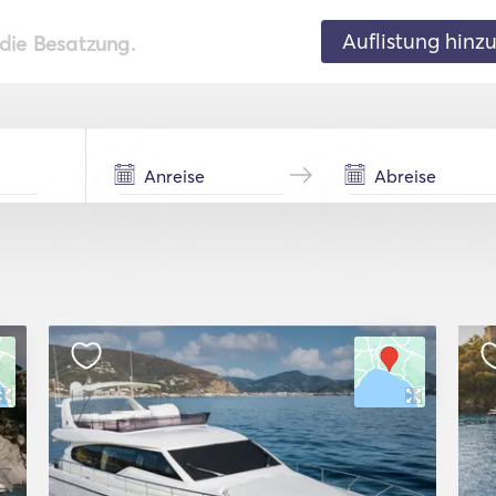
Auflistung hinz
 die Besatzung.