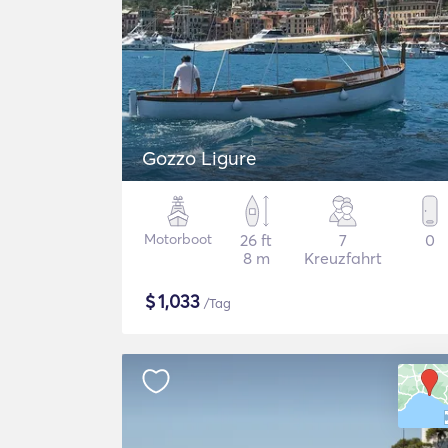
Gozzo Ligure
Motorboot
26 ft
7
0
8 m
Kreuzfahrt
$
1,033
/Tag