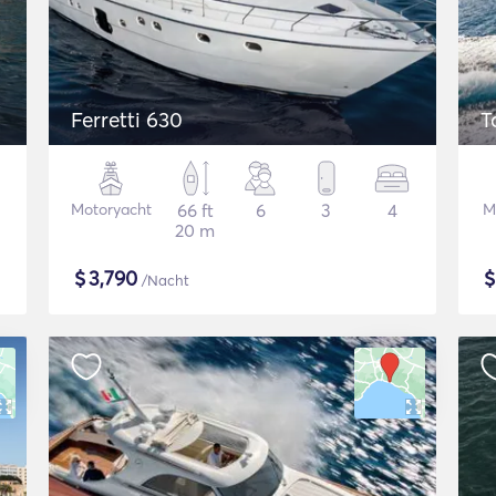
Ferretti 630
T
Motoryacht
66 ft
6
3
4
M
20 m
$
3,790
/Nacht