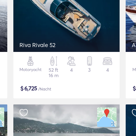
Riva Rivale 52
A
Motoryacht
52 ft
4
3
4
M
16 m
$
6,725
/Nacht