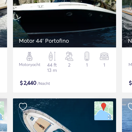
Motor 44' Portofino
N
Motoryacht
44 ft
2
1
1
M
13 m
$
2,440
/Nacht