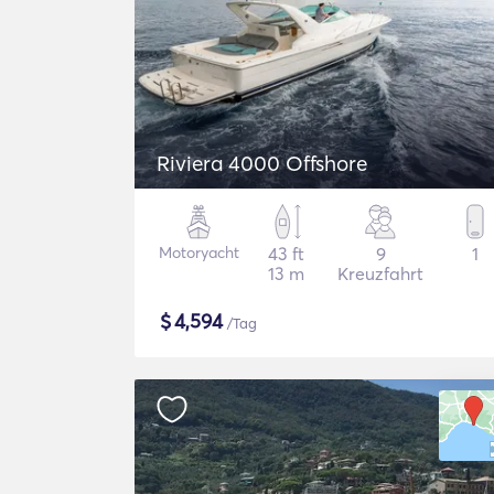
Riviera 4000 Offshore
Motoryacht
43 ft
9
1
13 m
Kreuzfahrt
$
4,594
/Tag