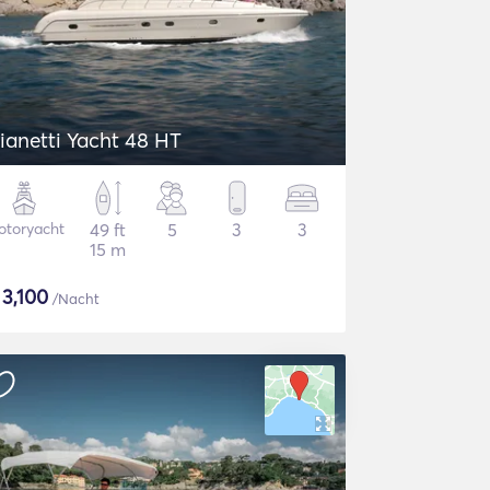
ianetti Yacht 48 HT
otoryacht
49 ft
5
3
3
15 m
$
3,100
/Nacht