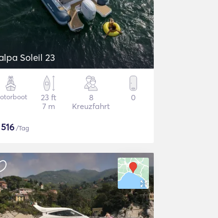
alpa Soleil 23
otorboot
23 ft
8
0
7 m
Kreuzfahrt
$
516
/Tag