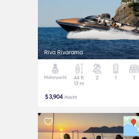
Riva Rivarama
Motoryacht
44 ft
2
1
1
13 m
$
3,904
/Nacht