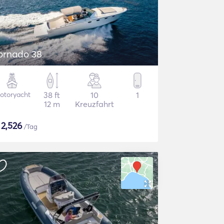
ornado 38
otoryacht
38 ft
10
1
12 m
Kreuzfahrt
$
2,526
/Tag