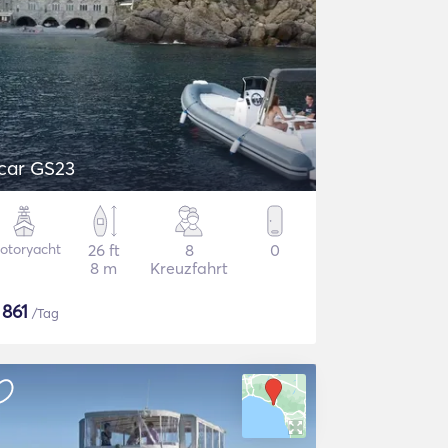
car GS23
otoryacht
26 ft
8
0
8 m
Kreuzfahrt
$
861
/Tag