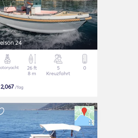
elson 24
otoryacht
26 ft
5
0
8 m
Kreuzfahrt
$
2,067
/Tag