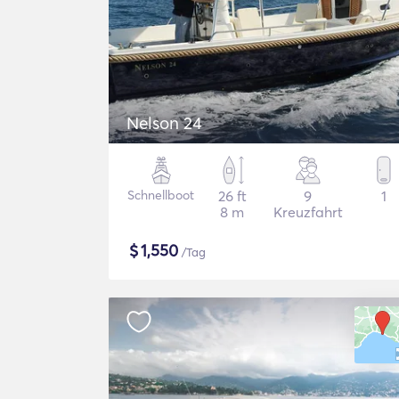
Nelson 24
Schnellboot
26 ft
9
1
8 m
Kreuzfahrt
$
1,550
/Tag