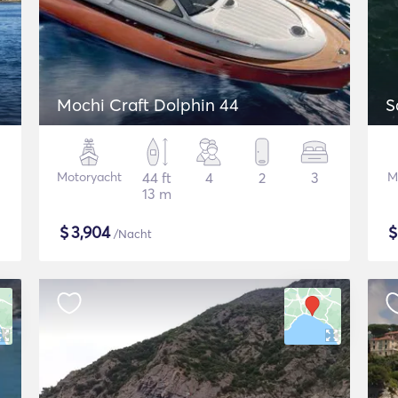
Mochi Craft Dolphin 44
S
Motoryacht
44 ft
4
2
3
M
13 m
$
3,904
/Nacht