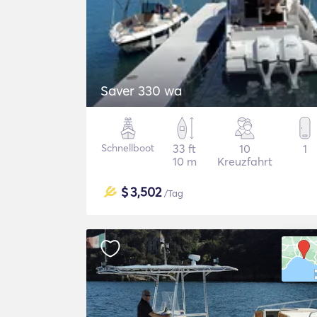
Saver 330 wa
Schnellboot
33 ft
10
1
10 m
Kreuzfahrt
$
3,502
/Tag