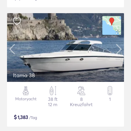
Itama 38
Motoryacht
38 ft
8
1
12 m
Kreuzfahrt
$
1,383
/Tag