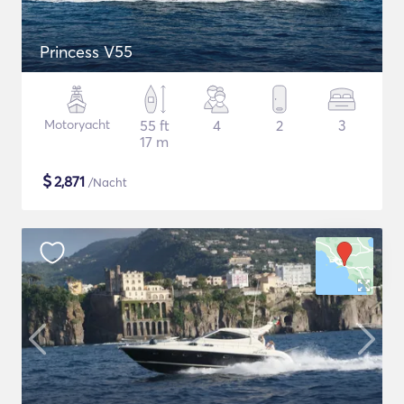
Princess V55
Motoryacht
55 ft
4
2
3
17 m
$
2,871
/Nacht