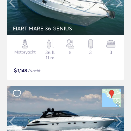
FIART MARE 36 GENIUS
Motoryacht
36 ft
5
3
3
11 m
$
1,148
/Nacht