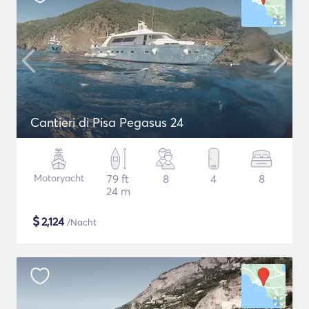
Cantieri di Pisa Pegasus 24
Motoryacht
79 ft
8
4
8
24 m
$
2,124
/Nacht