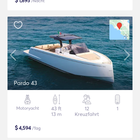
$
1,895
/Nacht
Pardo 43
Motoryacht
43 ft
12
1
13 m
Kreuzfahrt
$
4,594
/Tag