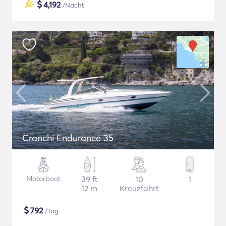
$
4,192
/Nacht
Cranchi Endurance 35
Motorboot
39 ft
10
1
12 m
Kreuzfahrt
$
792
/Tag