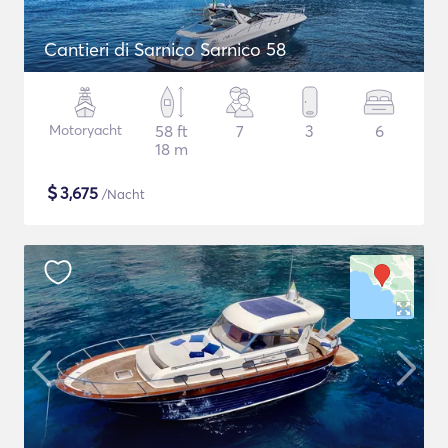
Cantieri di Sarnico Sarnico 58
Motoryacht
58 ft
7
3
6
18 m
$
3,675
/Nacht