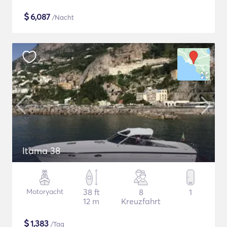
$
6,087
/Nacht
Itama 38
Motoryacht
38 ft
8
1
12 m
Kreuzfahrt
$
1,383
/Tag