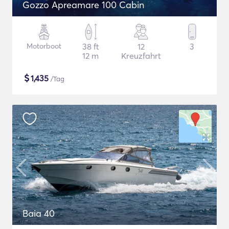
Gozzo Apreamare 100 Cabin
Motorboot
38 ft
12
3
12 m
Kreuzfahrt
$
1,435
/Tag
Baia 40