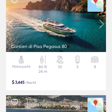
Cantieri di Pisa Pegasus 80
Motoryacht
80 ft
10
3
9
24 m
$
3,445
/Nacht