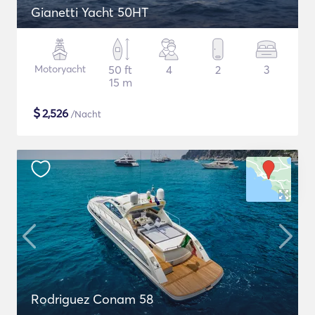
Gianetti Yacht 50HT
Motoryacht
50 ft
4
2
3
15 m
$
2,526
/Nacht
Rodriguez Conam 58