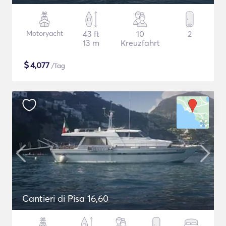
Motoryacht
43 ft
10
2
13 m
Kreuzfahrt
$
4,077
/Tag
Cantieri di Pisa 16,60