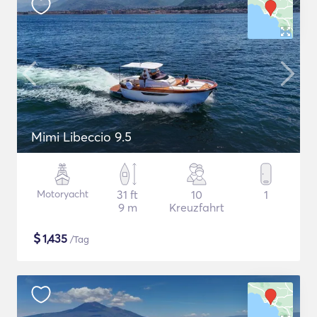
Mimi Libeccio 9.5
Motoryacht
31 ft
10
1
9 m
Kreuzfahrt
$
1,435
/Tag