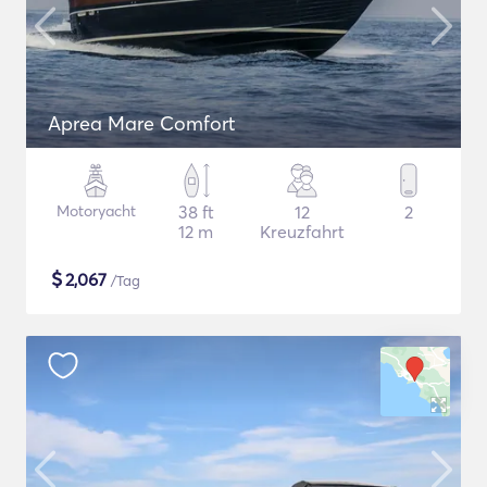
Aprea Mare Comfort
Motoryacht
38 ft
12
2
12 m
Kreuzfahrt
$
2,067
/Tag