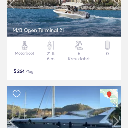
M/B Open Terminal 21
Motorboot
21 ft
6
0
6 m
Kreuzfahrt
$
264
/Tag