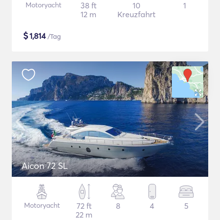
Motoryacht
38 ft
10
1
12 m
Kreuzfahrt
$
1,814
/Tag
Aicon 72 SL
Motoryacht
72 ft
8
4
5
22 m