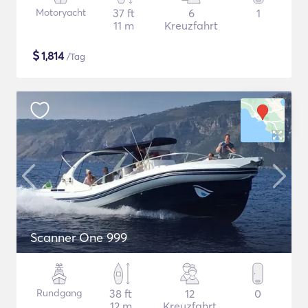
Motoryacht
37 ft
6
1
11 m
Kreuzfahrt
$
1,814
/Tag
Scanner One 999
Rundgang
38 ft
12
0
12 m
Kreuzfahrt