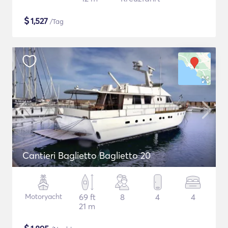
$
1,527
/Tag
Cantieri Baglietto Baglietto 20
Motoryacht
69 ft
8
4
4
21 m