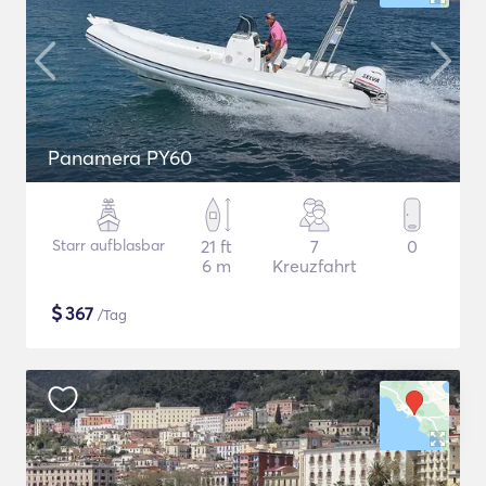
Panamera PY60
Starr aufblasbar
21 ft
7
0
6 m
Kreuzfahrt
$
367
/Tag