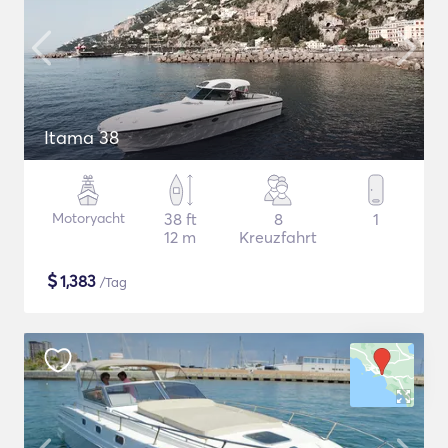
Itama 38
Motoryacht
38 ft
8
1
12 m
Kreuzfahrt
$
1,383
/Tag