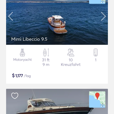
Mimì Libeccio 9.5
Motoryacht
31 ft
10
1
9 m
Kreuzfahrt
$
1,177
/Tag