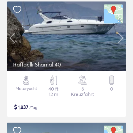
Raffaelli Shamal 40
Motoryacht
40 ft
6
0
12 m
Kreuzfahrt
$
1,837
/Tag