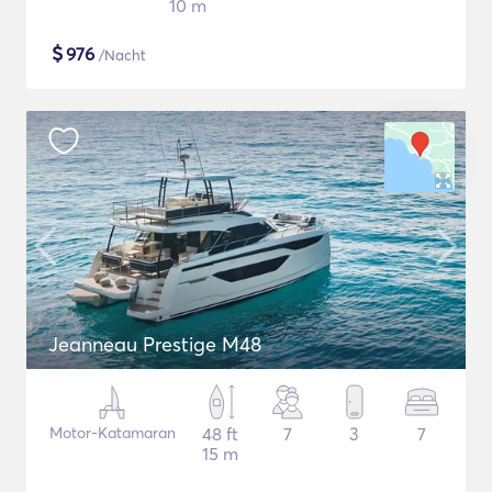
10 m
$
976
/Nacht
Jeanneau Prestige M48
Motor-Katamaran
48 ft
7
3
7
15 m