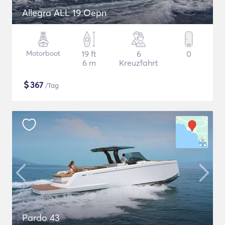
Allegra ALL 19 Oepn
Motorboot
19 ft
6
0
6 m
Kreuzfahrt
$
367
/Tag
Pardo 43