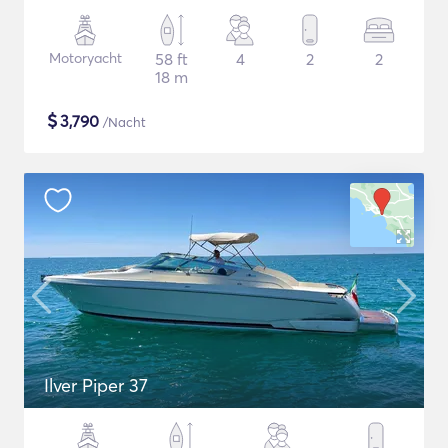
Motoryacht
58 ft
4
2
2
18 m
$
3,790
/Nacht
Ilver Piper 37