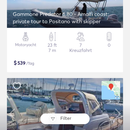
Gammone Predator 6.80 - Amalfi coast:
private tour to Positano with skipper
Motoryacht
23 ft
7
0
7 m
Kreuzfahrt
$
539
/Tag
Filter