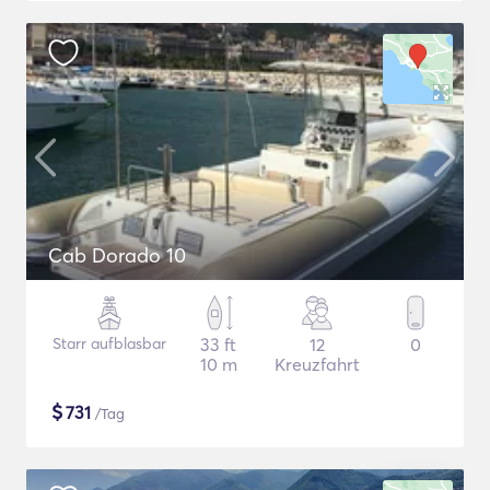
Cab Dorado 10
Starr aufblasbar
33 ft
12
0
10 m
Kreuzfahrt
$
731
/Tag