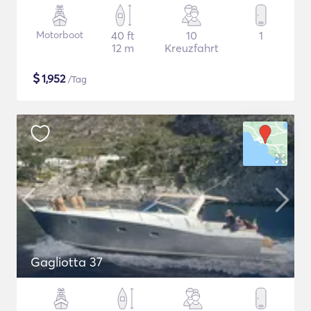
Motorboot
40 ft
10
1
12 m
Kreuzfahrt
$
1,952
/Tag
Gagliotta 37