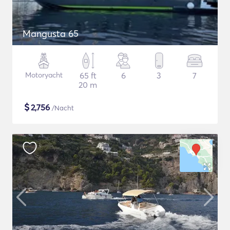
Mangusta 65
Motoryacht
65 ft
6
3
7
20 m
$
2,756
/Nacht