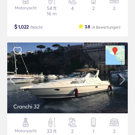
Motoryacht
54 ft
4
2
2
16 m
$
1,022
3.8
/Nacht
(4
Bewertungen
)
Cranchi 32
Motoryacht
33 ft
2
1
2