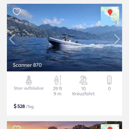
Scanner 870
Starr aufblasbar
29 ft
10
0
9 m
Kreuzfahrt
$
528
/Tag