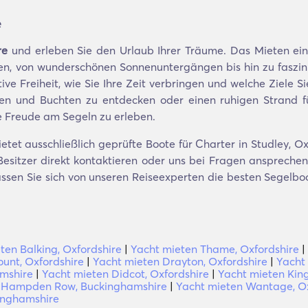
e
re
und erleben Sie den Urlaub Ihrer Träume. Das Mieten eine
, von wunderschönen Sonnenuntergängen bis hin zu faszini
tive Freiheit, wie Sie Ihre Zeit verbringen und welche Ziele 
 und Buchten zu entdecken oder einen ruhigen Strand für
ie Freude am Segeln zu erleben.
et ausschließlich geprüfte Boote für Charter in Studley, Ox
sitzer direkt kontaktieren oder uns bei Fragen ansprechen. 
lassen Sie sich von unseren Reiseexperten die besten Segelb
ten Balking, Oxfordshire
|
Yacht mieten Thame, Oxfordshire
|
ount, Oxfordshire
|
Yacht mieten Drayton, Oxfordshire
|
Yacht
amshire
|
Yacht mieten Didcot, Oxfordshire
|
Yacht mieten Kin
n Hampden Row, Buckinghamshire
|
Yacht mieten Wantage, Ox
inghamshire