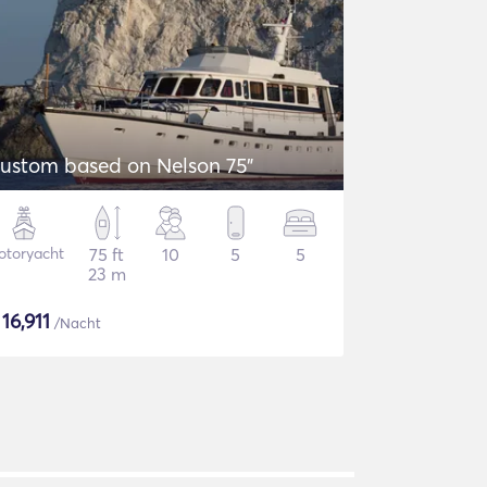
ustom based on Nelson 75"
otoryacht
75 ft
10
5
5
23 m
$
16,911
/Nacht