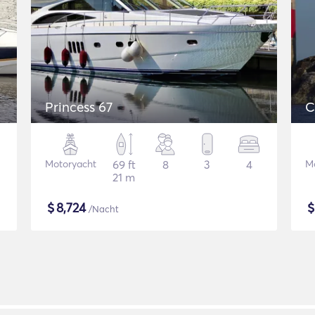
Princess 67
C
Motoryacht
69 ft
8
3
4
M
21 m
$
8,724
/Nacht