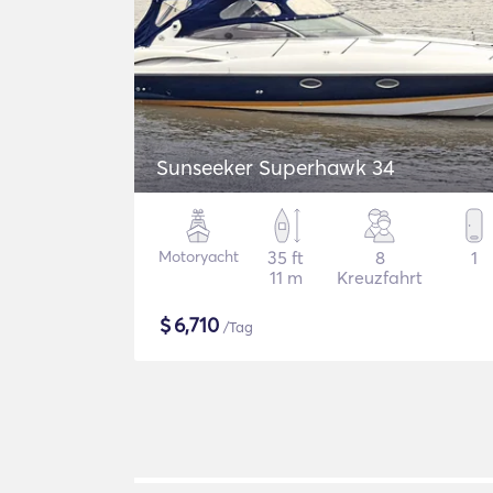
Sunseeker Superhawk 34
Motoryacht
35 ft
8
1
11 m
Kreuzfahrt
$
6,710
/Tag