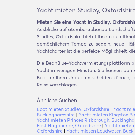
Yacht mieten Studley, Oxfordshir
Mieten Sie eine Yacht in Studley, Oxfordshi
Ausblicke auf atemberaubende Landschaften
Studley, Oxfordshire bietet Ihnen die ultima
gemächlichem Tempo zu segeln, neue Häfen
Yachtcharter ist die perfekte Möglichkeit, d
Die BednBlue-Yachtvermietungsplattform biet
Yacht in wenigen Minuten. Sie können den Be
Boot für Ihren Urlaub entscheiden können, 
Reise vorschlagen.
Ähnliche Suchen
Boot mieten Studley, Oxfordshire
|
Yacht mie
Buckinghamshire
|
Yacht mieten Kingston Bl
Yacht mieten Princes Risborough, Buckingh
East Hagbourne, Oxfordshire
|
Yacht miete
Oxfordshire
|
Yacht mieten Loudwater, Buck