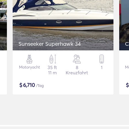
Sunseeker Superhawk 34
C
Motoryacht
35 ft
8
1
M
11 m
Kreuzfahrt
$
6,710
/Tag