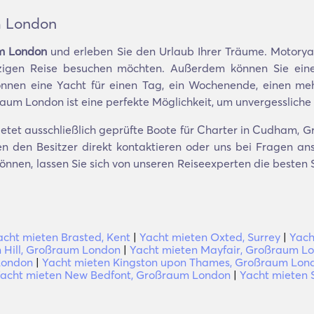
m London
um London
und erleben Sie den Urlaub Ihrer Träume. Motoryac
einzigen Reise besuchen möchten. Außerdem können Sie eine
nen eine Yacht für einen Tag, ein Wochenende, einen meh
aum London ist eine perfekte Möglichkeit, um unvergessliche 
tet ausschließlich geprüfte Boote für Charter in Cudham, 
n den Besitzer direkt kontaktieren oder uns bei Fragen ansp
 können, lassen Sie sich von unseren Reiseexperten die best
acht mieten Brasted, Kent
|
Yacht mieten Oxted, Surrey
|
Yach
 Hill, Großraum London
|
Yacht mieten Mayfair, Großraum L
 London
|
Yacht mieten Kingston upon Thames, Großraum Lon
acht mieten New Bedfont, Großraum London
|
Yacht mieten S