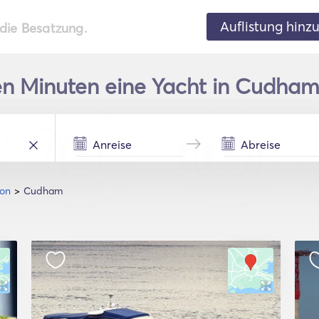
Auflistung hinz
 die Besatzung.
gen Minuten eine Yacht in Cudha
on
Cudham