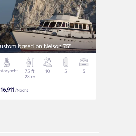
ustom based on Nelson 75"
otoryacht
75 ft
10
5
5
23 m
$
16,911
/Nacht