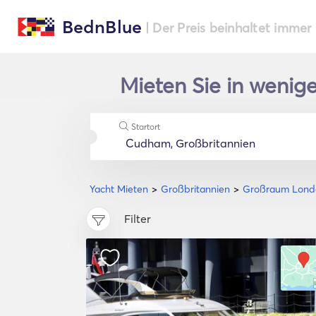
BednBlue
| Der Preis beinhaltet immer
Mieten Sie in weni
Startort
Yacht Mieten
Großbritannien
Großraum Lond
Filter