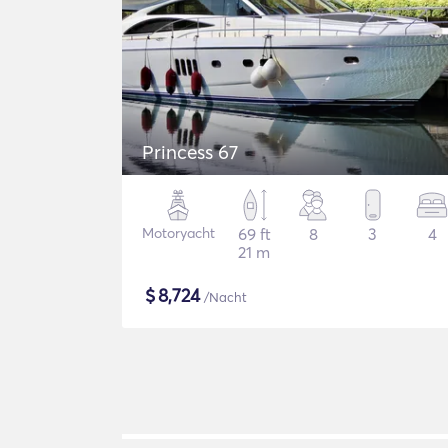
Princess 67
Motoryacht
69 ft
8
3
4
21 m
$
8,724
/Nacht