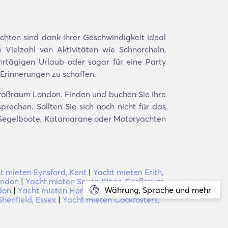
hten sind dank ihrer Geschwindigkeit ideal
 Vielzahl von Aktivitäten wie Schnorcheln,
rtägigen Urlaub oder sogar für eine Party
Erinnerungen zu schaffen.
Großraum London. Finden und buchen Sie Ihre
rechen. Sollten Sie sich noch nicht für das
en Segelboote, Katamarane oder Motoryachten
t mieten Eynsford, Kent
|
Yacht mieten Erith,
ondon
|
Yacht mieten Seven Kings, Großraum
Währung, Sprache und mehr
don
|
Yacht mieten Hendon, Großraum
henfield, Essex
|
Yacht mieten Cockfosters,