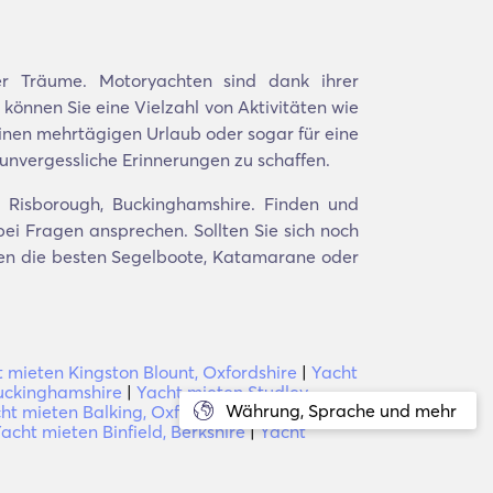
r Träume. Motoryachten sind dank ihrer
 können Sie eine Vielzahl von Aktivitäten wie
inen mehrtägigen Urlaub oder sogar für eine
 unvergessliche Erinnerungen zu schaffen.
s Risborough, Buckinghamshire. Finden und
bei Fragen ansprechen. Sollten Sie sich noch
rten die besten Segelboote, Katamarane oder
 mieten Kingston Blount, Oxfordshire
|
Yacht
uckinghamshire
|
Yacht mieten Studley,
Währung, Sprache und mehr
ht mieten Balking, Oxfordshire
|
Yacht
acht mieten Binfield, Berkshire
|
Yacht