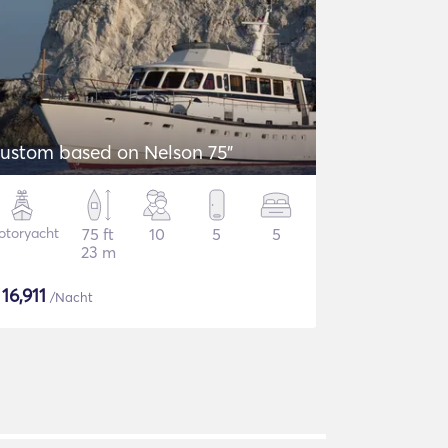
ustom based on Nelson 75"
otoryacht
75 ft
10
5
5
23 m
$
16,911
/Nacht