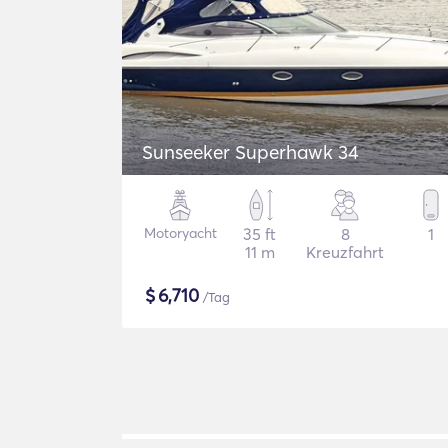
Sunseeker Superhawk 34
Motoryacht
35 ft
8
1
11 m
Kreuzfahrt
$
6,710
/Tag