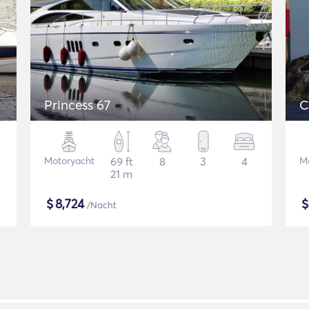
Princess 67
C
Motoryacht
69 ft
8
3
4
M
21 m
$
8,724
/Nacht