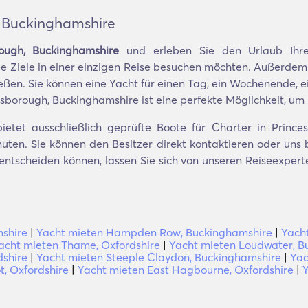
, Buckinghamshire
ough, Buckinghamshire
und erleben Sie den Urlaub Ihre
ele Ziele in einer einzigen Reise besuchen möchten. Außerdem
en. Sie können eine Yacht für einen Tag, ein Wochenende, e
isborough, Buckinghamshire ist eine perfekte Möglichkeit, um
ietet ausschließlich geprüfte Boote für Charter in Prince
uten. Sie können den Besitzer direkt kontaktieren oder uns 
ub entscheiden können, lassen Sie sich von unseren Reiseexpe
mshire
|
Yacht mieten Hampden Row, Buckinghamshire
|
Yacht
acht mieten Thame, Oxfordshire
|
Yacht mieten Loudwater, B
dshire
|
Yacht mieten Steeple Claydon, Buckinghamshire
|
Yac
t, Oxfordshire
|
Yacht mieten East Hagbourne, Oxfordshire
|
Y