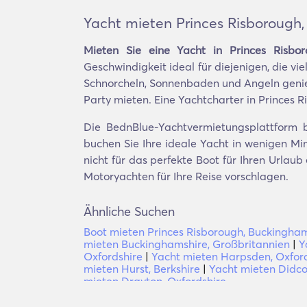
Yacht mieten Princes Risborough
Mieten Sie eine Yacht in Princes Risbor
Geschwindigkeit ideal für diejenigen, die vi
Schnorcheln, Sonnenbaden und Angeln genieß
Party mieten. Eine Yachtcharter in Princes R
Die BednBlue-Yachtvermietungsplattform b
buchen Sie Ihre ideale Yacht in wenigen Min
nicht für das perfekte Boot für Ihren Urla
Motoryachten für Ihre Reise vorschlagen.
Ähnliche Suchen
Boot mieten Princes Risborough, Buckingha
mieten Buckinghamshire, Großbritannien
|
Y
Oxfordshire
|
Yacht mieten Harpsden, Oxfor
mieten Hurst, Berkshire
|
Yacht mieten Didco
mieten Drayton, Oxfordshire