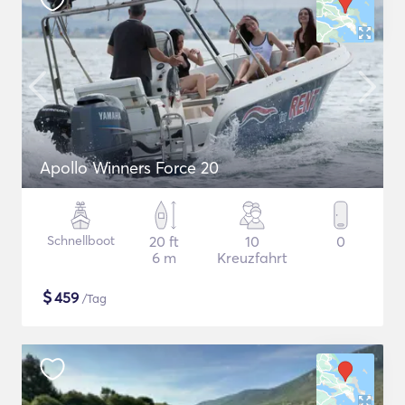
Apollo Winners Force 20
Schnellboot
20 ft
10
0
6 m
Kreuzfahrt
$
459
/Tag