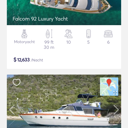
Falcom 92 Luxury Yacht
Motoryacht
99 ft
10
5
6
30 m
$
12,633
/Nacht