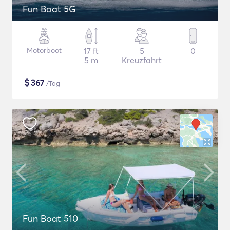
Fun Boat 5G
Motorboot
17 ft
5
0
5 m
Kreuzfahrt
$
367
/Tag
Fun Boat 510