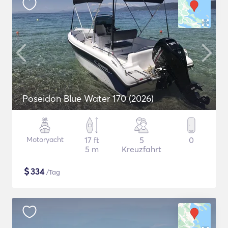
Poseidon Blue Water 170 (2026)
Motoryacht
17 ft
5
0
5 m
Kreuzfahrt
$
334
/Tag