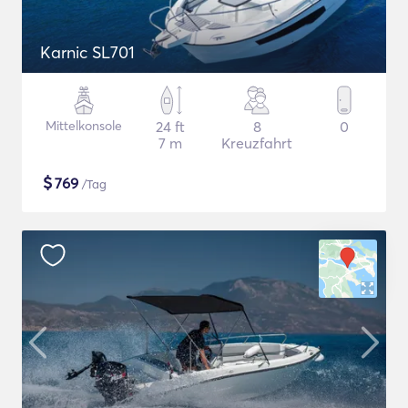
Karnic SL701
Mittelkonsole
24 ft
8
0
7 m
Kreuzfahrt
$
769
/Tag