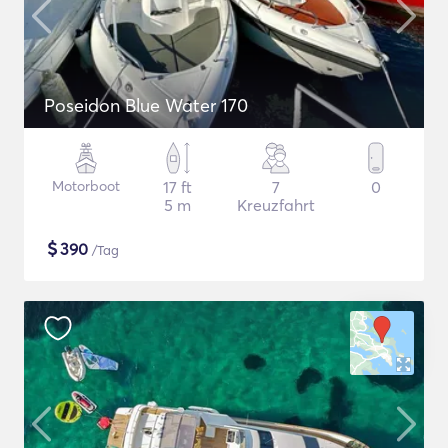
Poseidon Blue Water 170
Motorboot
17 ft
7
0
5 m
Kreuzfahrt
$
390
/Tag