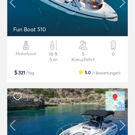
Fun Boat 510
Motorboot
16 ft
5
0
5 m
Kreuzfahrt
$
321
5.0
/Tag
(1
Bewertungen
)