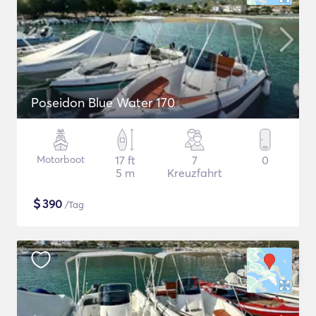
Poseidon Blue Water 170
Motorboot
17 ft
7
0
5 m
Kreuzfahrt
$
390
/Tag