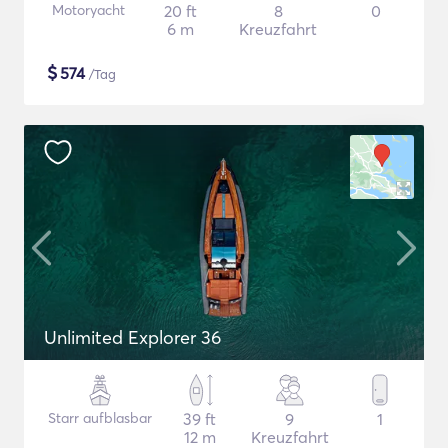
Motoryacht
20 ft
8
0
6 m
Kreuzfahrt
$
574
/Tag
Unlimited Explorer 36
Starr aufblasbar
39 ft
9
1
12 m
Kreuzfahrt