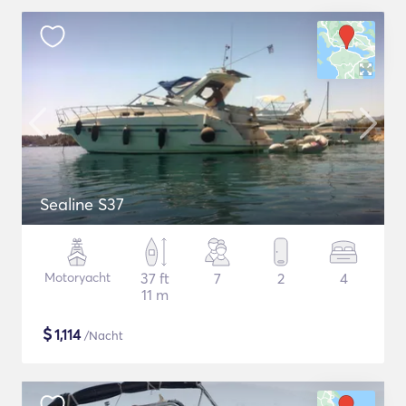
Sealine S37
Motoryacht
37 ft
7
2
4
11 m
$
1,114
/Nacht