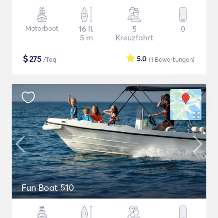
Motorboot
16 ft
5
0
5 m
Kreuzfahrt
$
275
5.0
/Tag
(1
Bewertungen
)
Fun Boat 510