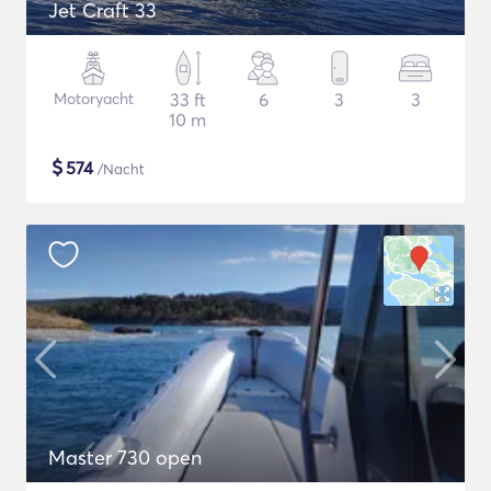
Jet Craft 33
Motoryacht
33 ft
6
3
3
10 m
$
574
/Nacht
Master 730 open