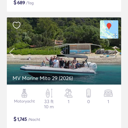
$
689
/Tag
MV Marine Mito 29 (2026)
Motoryacht
33 ft
1
0
1
10 m
$
1,745
/Nacht