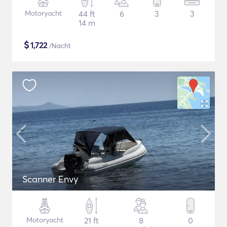
Motoryacht
44 ft
6
3
3
14 m
$
1,722
/Nacht
Scanner Envy
Motoryacht
21 ft
8
0