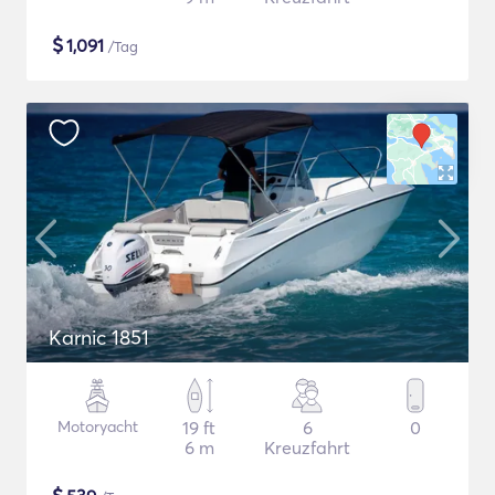
$
1,091
/Tag
Karnic 1851
Motoryacht
19 ft
6
0
6 m
Kreuzfahrt