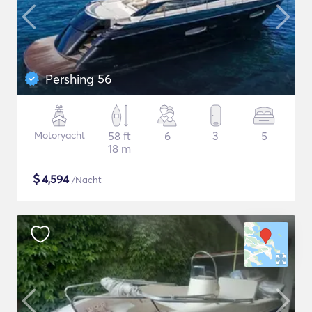
Pershing 56
Motoryacht
58 ft
6
3
5
18 m
$
4,594
/Nacht