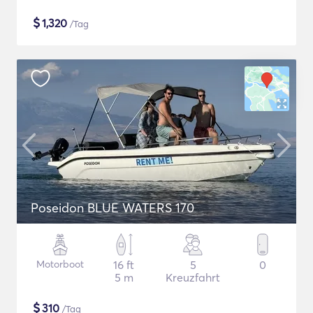
$
1,320
/Tag
Poseidon BLUE WATERS 170
Motorboot
16 ft
5
0
5 m
Kreuzfahrt
$
310
/Tag