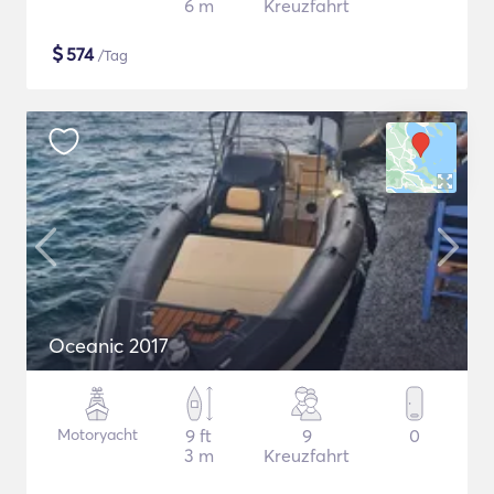
6 m
Kreuzfahrt
$
574
/Tag
Oceanic 2017
Motoryacht
9 ft
9
0
3 m
Kreuzfahrt