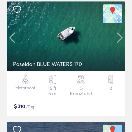
Poseidon BLUE WATERS 170
Motorboot
16 ft
5
0
5 m
Kreuzfahrt
$
310
/Tag