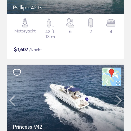
Psillipo 42 ts
Motoryacht
42 ft
6
2
4
13 m
$
1,607
/Nacht
Princess V42