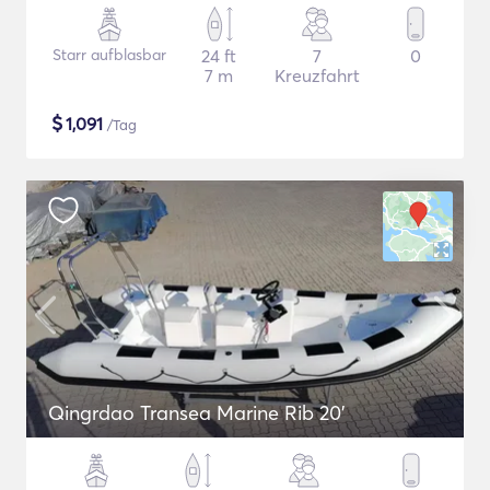
Starr aufblasbar
24 ft
7
0
7 m
Kreuzfahrt
$
1,091
/Tag
Qingrdao Transea Marine Rib 20'