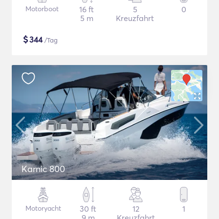
Motorboot
16 ft
5
0
5 m
Kreuzfahrt
$
344
/Tag
Karnic 800
Motoryacht
30 ft
12
1
9 m
Kreuzfahrt