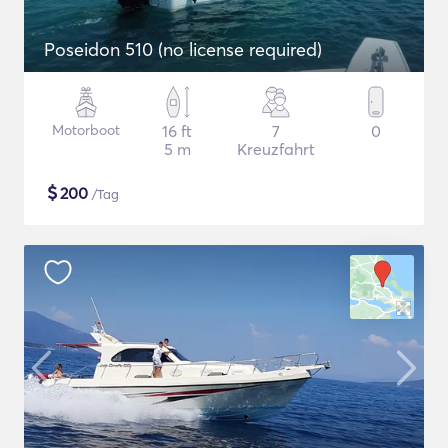
Poseidon 510 (no license required)
Motorboot
16 ft
7
0
5 m
Kreuzfahrt
$
200
/Tag