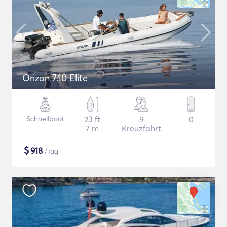
Orizon 7.10 Elite
Schnellboot
23 ft
9
0
7 m
Kreuzfahrt
$
918
/Tag