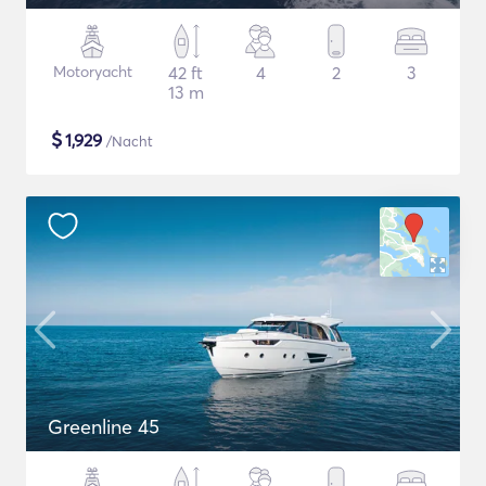
Motoryacht
42 ft
4
2
3
13 m
$
1,929
/Nacht
Greenline 45