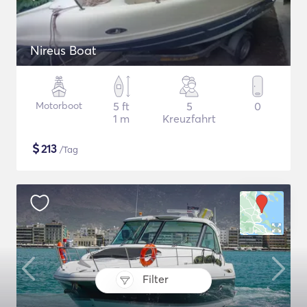
Nireus Boat
Motorboot
5 ft
5
0
1 m
Kreuzfahrt
$
213
/Tag
Filter