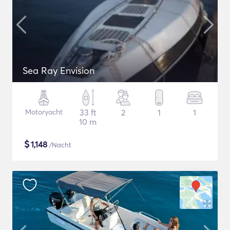
Sea Ray Envision
Motoryacht
33 ft
2
1
1
10 m
$
1,148
/Nacht