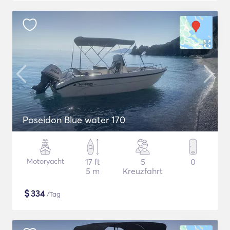
Poseidon Blue water 170
Motoryacht
17 ft
5
0
5 m
Kreuzfahrt
$
334
/Tag