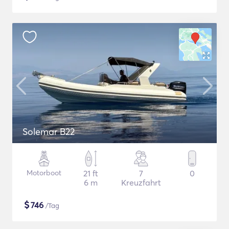
Solemar B22
Motorboot
21 ft
7
0
6 m
Kreuzfahrt
$
746
/Tag