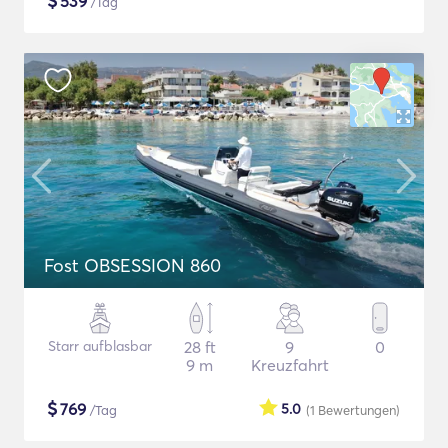
$
539
/Tag
Fost OBSESSION 860
Starr aufblasbar
28 ft
9
0
9 m
Kreuzfahrt
$
769
5.0
/Tag
(1
Bewertungen
)