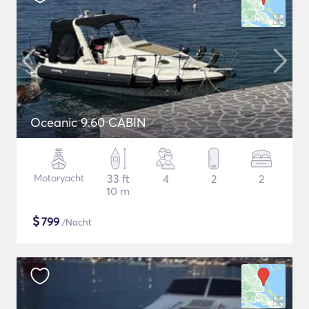
Oceanic 9.60 CABIN
Motoryacht
33 ft
4
2
2
10 m
$
799
/Nacht