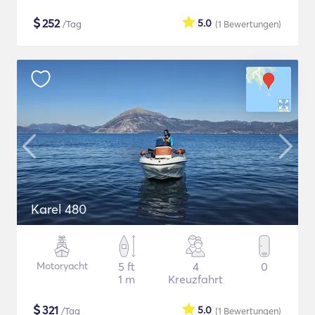
$
252
5.0
/Tag
(1
Bewertungen
)
Karel 480
Motoryacht
5 ft
4
0
1 m
Kreuzfahrt
$
321
5.0
/Tag
(1
Bewertungen
)