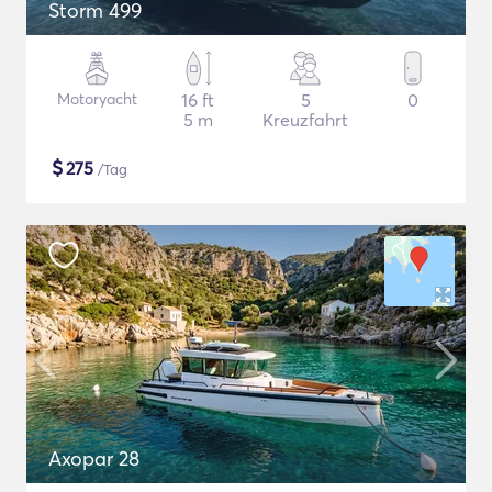
Storm 499
Motoryacht
16 ft
5
0
5 m
Kreuzfahrt
$
275
/Tag
Axopar 28