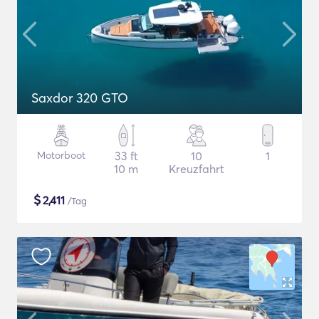
Saxdor 320 GTO
Motorboot
33 ft
10
1
10 m
Kreuzfahrt
$
2,411
/Tag