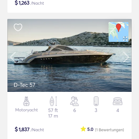
$
1,263
/Nacht
D-Tec 57
Motoryacht
57 ft
6
3
4
17 m
$
1,837
5.0
/Nacht
(1
Bewertungen
)