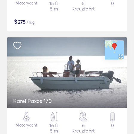
Motoryacht
15 ft
5
0
5 m
Kreuzfahrt
$
275
/Tag
Karel Paxos 170
Motoryacht
16 ft
6
0
5 m
Kreuzfahrt