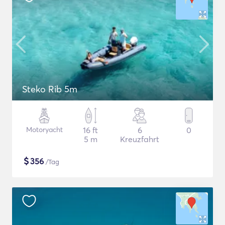
Steko Rib 5m
Motoryacht
16 ft
6
0
5 m
Kreuzfahrt
$
356
/Tag