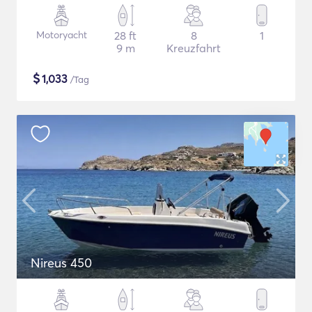
Motoryacht
28 ft
8
1
9 m
Kreuzfahrt
$
1,033
/Tag
Nireus 450