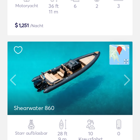
Motoryacht
36 ft
6
2
3
11 m
$
1,251
/Nacht
Shearwater 860
Starr aufblasbar
28 ft
10
0
9 m
Kreuzfahrt