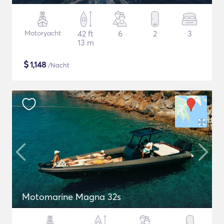
Motoryacht
42 ft
6
2
3
13 m
$
1,148
/Nacht
Motomarine Magna 32s