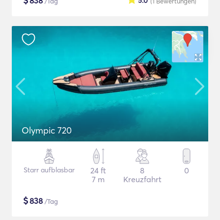
$
838
5.0
/Tag
(1
Bewertungen
)
Olympic 720
Starr aufblasbar
24 ft
8
0
7 m
Kreuzfahrt
$
838
/Tag