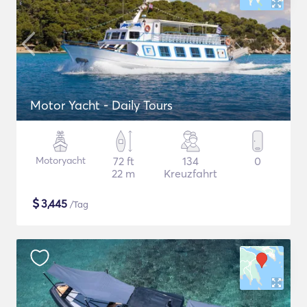
Motor Yacht - Daily Tours
Motoryacht
72 ft
134
0
22 m
Kreuzfahrt
$
3,445
/Tag