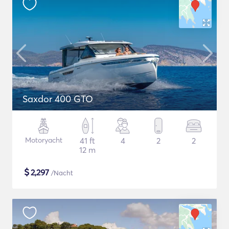
Saxdor 400 GTO
Motoryacht
41 ft
4
2
2
12 m
$
2,297
/Nacht