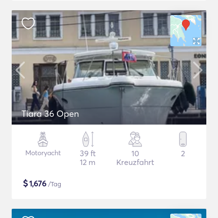
Tiara 36 Open
Motoryacht
39 ft
10
2
12 m
Kreuzfahrt
$
1,676
/Tag