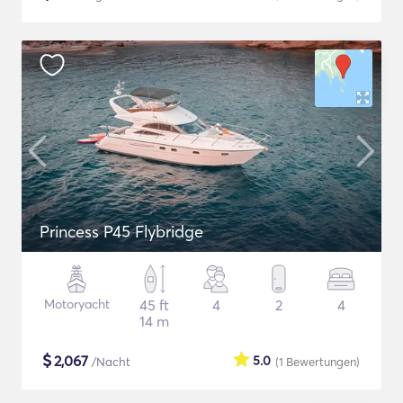
Princess P45 Flybridge
Motoryacht
45 ft
4
2
4
14 m
$
2,067
5.0
/Nacht
(1
Bewertungen
)