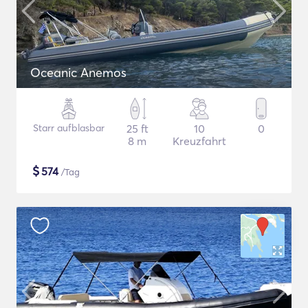
Oceanic Anemos
Starr aufblasbar
25 ft
10
0
8 m
Kreuzfahrt
$
574
/Tag