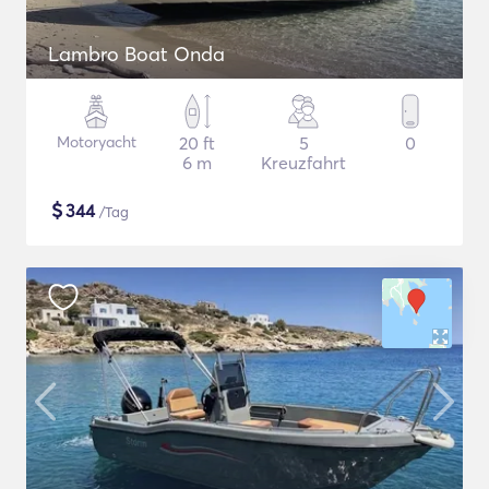
Lambro Boat Onda
Motoryacht
20 ft
5
0
6 m
Kreuzfahrt
$
344
/Tag