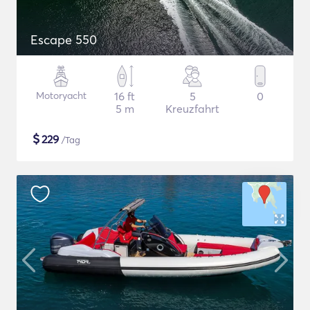
Escape 550
Motoryacht
16 ft
5
0
5 m
Kreuzfahrt
$
229
/Tag