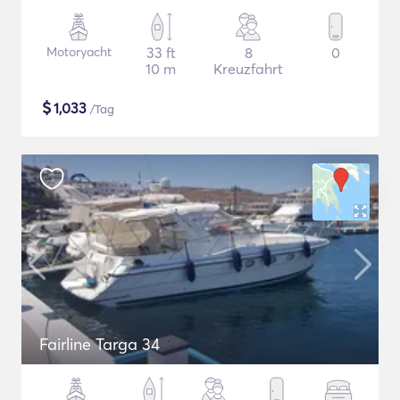
Motoryacht
33 ft
8
0
10 m
Kreuzfahrt
$
1,033
/Tag
Fairline Targa 34