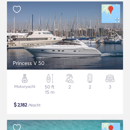
Princess V 50
Motoryacht
50 ft
2
2
3
15 m
$
2,182
/Nacht