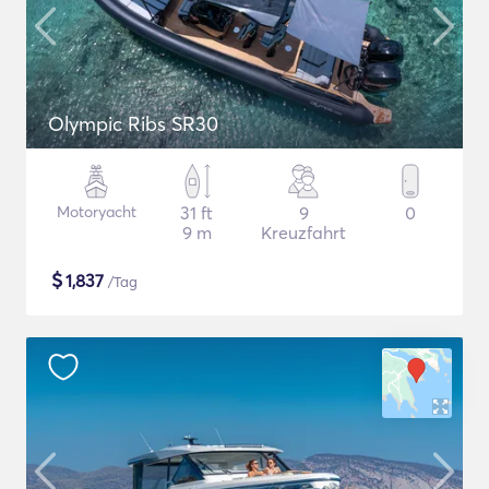
Olympic Ribs SR30
Motoryacht
31 ft
9
0
9 m
Kreuzfahrt
$
1,837
/Tag