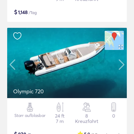
$
1,148
/Tag
Olympic 720
Starr aufblasbar
24 ft
8
0
7 m
Kreuzfahrt