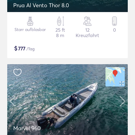
Prua Al Vento Thor 8.0
Starr aufblasbar
25 ft
12
0
8 m
Kreuzfahrt
$
777
/Tag
Marvel 960