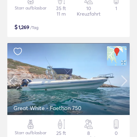
Starr aufblasbar
35 ft
10
1
11 m
Kreuzfahrt
$
1,269
/Tag
Great White - Faethon 750
Starr aufblasbar
25 ft
8
0