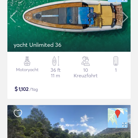
yacht Unlimited 36
Motoryacht
36 ft
10
1
11 m
Kreuzfahrt
$
1,102
/Tag