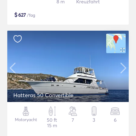
8 m
Kreuzfahrt
$
627
/Tag
Hatteras 50 Convertible
Motoryacht
50 ft
7
3
6
15 m