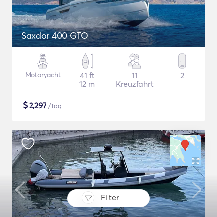
Saxdor 400 GTO
Motoryacht
41 ft
11
2
12 m
Kreuzfahrt
$
2,297
/Tag
Filter