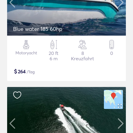
Blue water 185 60hp
Motoryacht
20 ft
8
0
6 m
Kreuzfahrt
$
264
/Tag