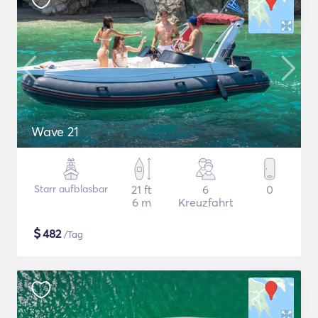
Wave 21
Starr aufblasbar
21 ft
6
0
6 m
Kreuzfahrt
$
482
/Tag