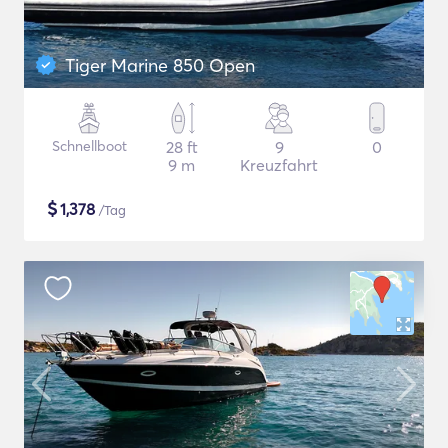
Tiger Marine 850 Open
Schnellboot
28 ft
9
0
9 m
Kreuzfahrt
$
1,378
/Tag