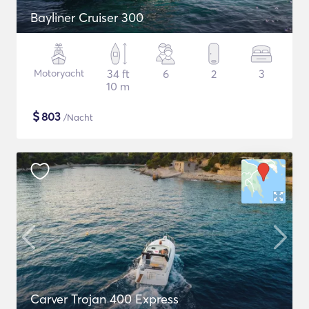
Bayliner Cruiser 300
Motoryacht
34 ft
6
2
3
10 m
$
803
/Nacht
Carver Trojan 400 Express