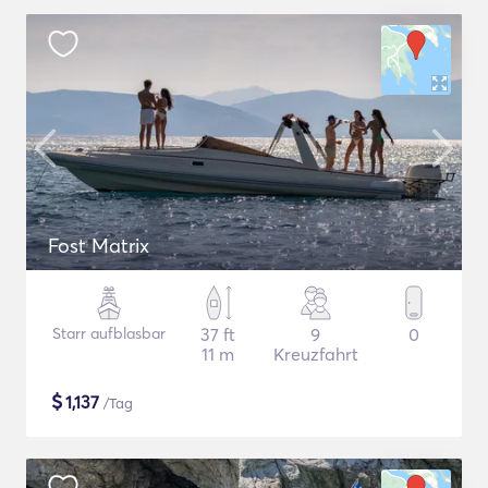
Fost Matrix
Starr aufblasbar
37 ft
9
0
11 m
Kreuzfahrt
$
1,137
/Tag