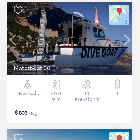
Motorboat 30
Motoryacht
30 ft
10
1
9 m
Kreuzfahrt
$
803
/Tag