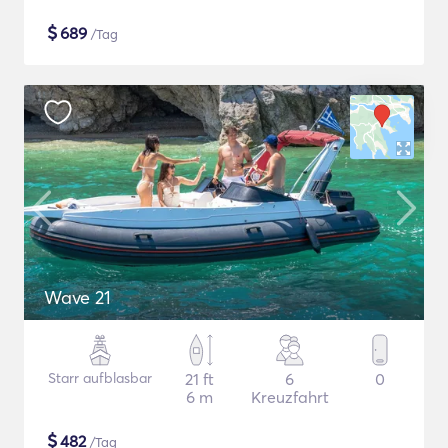
$
689
/Tag
Wave 21
Starr aufblasbar
21 ft
6
0
6 m
Kreuzfahrt
$
482
/Tag