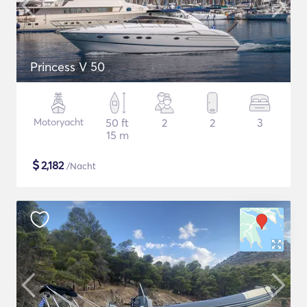
Princess V 50
Motoryacht
50 ft
2
2
3
15 m
$
2,182
/Nacht