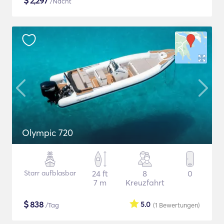
$
2,297
/Nacht
Olympic 720
Starr aufblasbar
24 ft
8
0
7 m
Kreuzfahrt
$
838
5.0
/Tag
(1
Bewertungen
)