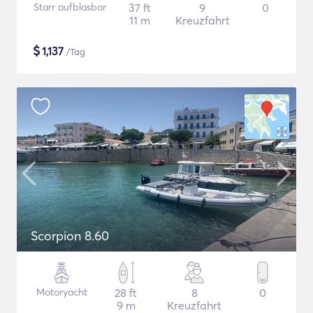
Starr aufblasbar
37 ft
9
0
11 m
Kreuzfahrt
$
1,137
/Tag
Scorpion 8.60
Motoryacht
28 ft
8
0
9 m
Kreuzfahrt