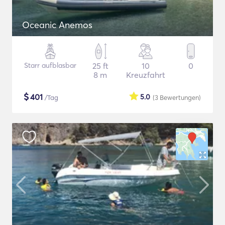
Oceanic Anemos
Starr aufblasbar
25 ft
10
0
8 m
Kreuzfahrt
$
401
5.0
/Tag
(3
Bewertungen
)