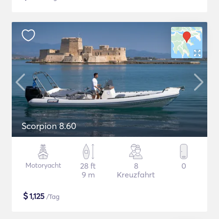
Scorpion 8.60
Motoryacht
28 ft
8
0
9 m
Kreuzfahrt
$
1,125
/Tag