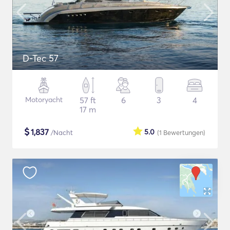
D-Tec 57
Motoryacht
57 ft
6
3
4
17 m
$
1,837
5.0
/Nacht
(1
Bewertungen
)