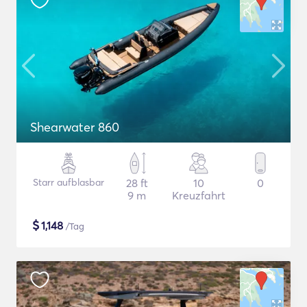
Shearwater 860
Starr aufblasbar
28 ft
10
0
9 m
Kreuzfahrt
$
1,148
/Tag