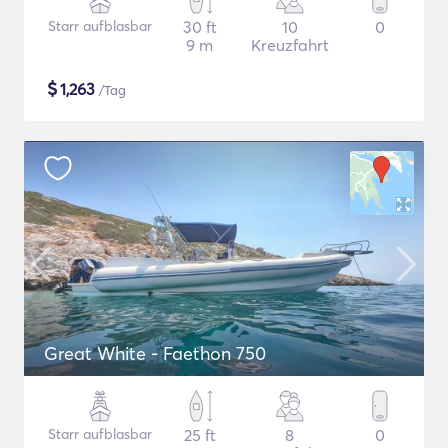
Starr aufblasbar
30 ft
10
0
9 m
Kreuzfahrt
$
1,263
/Tag
Great White - Faethon 750
Starr aufblasbar
25 ft
8
0