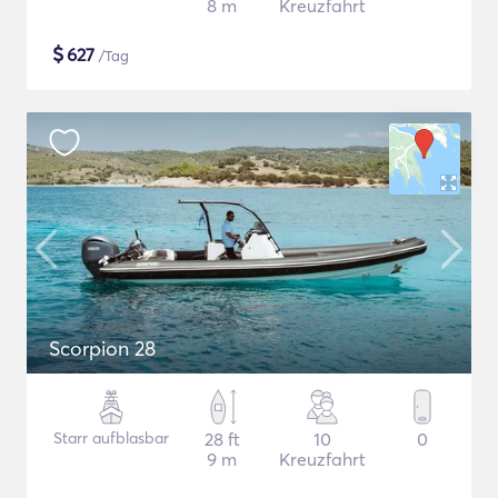
8 m
Kreuzfahrt
$
627
/Tag
Scorpion 28
Starr aufblasbar
28 ft
10
0
9 m
Kreuzfahrt