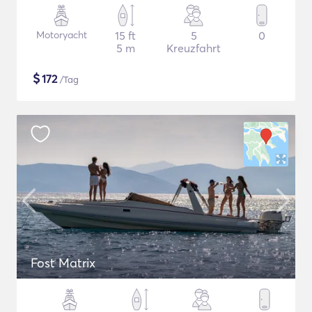
Motoryacht
15 ft
5
0
5 m
Kreuzfahrt
$
172
/Tag
Fost Matrix