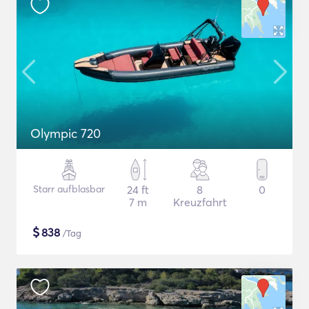
Olympic 720
Starr aufblasbar
24 ft
8
0
7 m
Kreuzfahrt
$
838
/Tag