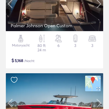
Palmer Johnson Open Custom
Motoryacht
80 ft
6
3
3
24 m
$
5,168
/Nacht