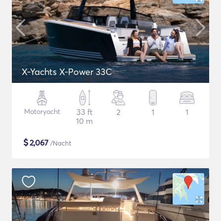
X-Yachts X-Power 33C
Motoryacht
33 ft
2
1
1
10 m
$
2,067
/Nacht