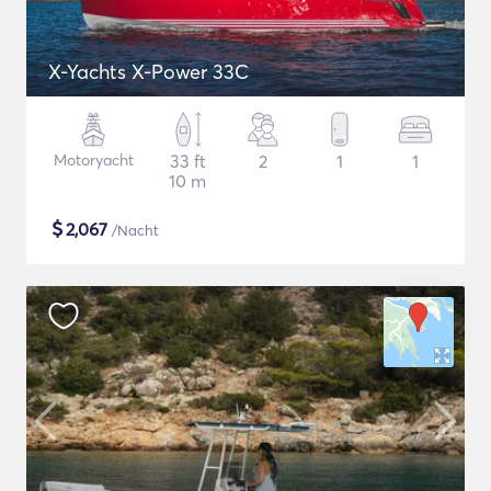
X-Yachts X-Power 33C
Motoryacht
33 ft
2
1
1
10 m
$
2,067
/Nacht