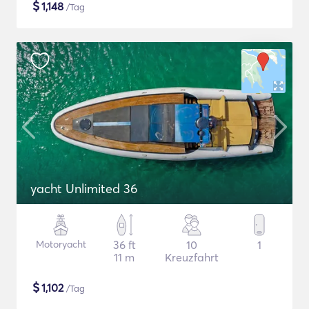
$
1,148
/Tag
yacht Unlimited 36
Motoryacht
36 ft
10
1
11 m
Kreuzfahrt
$
1,102
/Tag