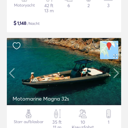
Motoryacht
42 ft
6
2
3
13 m
$
1,148
/Nacht
Motomarine Magna 32s
Starr aufblasbar
35 ft
10
1
11 m
Kreuzfahrt