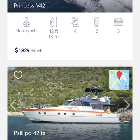
Princess V42
Motoryacht
42 ft
4
2
3
13 m
$
1,929
/Nacht
Psillipo 42 ts