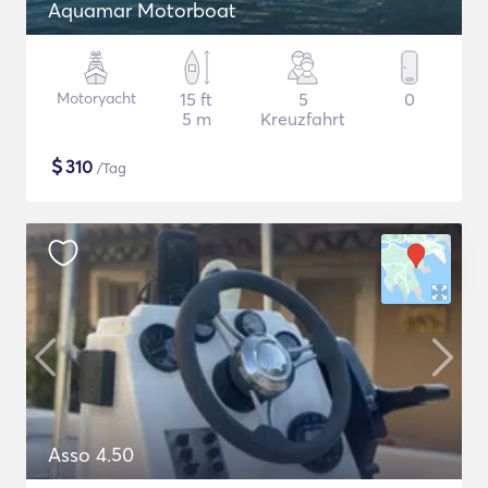
Aquamar Motorboat
Motoryacht
15 ft
5
0
5 m
Kreuzfahrt
$
310
/Tag
Asso 4.50