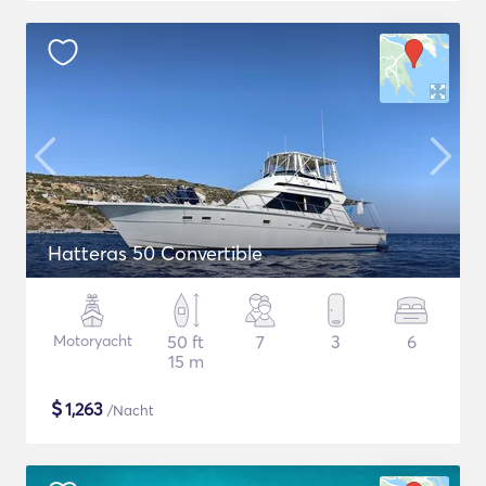
Hatteras 50 Convertible
Motoryacht
50 ft
7
3
6
15 m
$
1,263
/Nacht