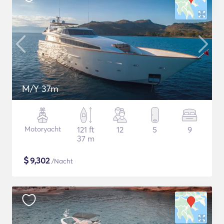
M/Y 37m
Motoryacht
121 ft
12
5
9
37 m
$
9,302
/Nacht