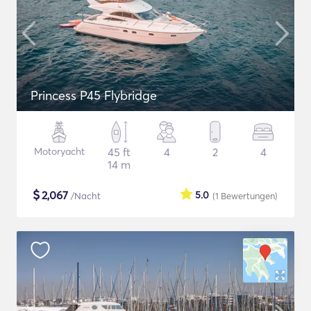
Princess P45 Flybridge
Motoryacht
45 ft
4
2
4
14 m
$
2,067
5.0
/Nacht
(1
Bewertungen
)