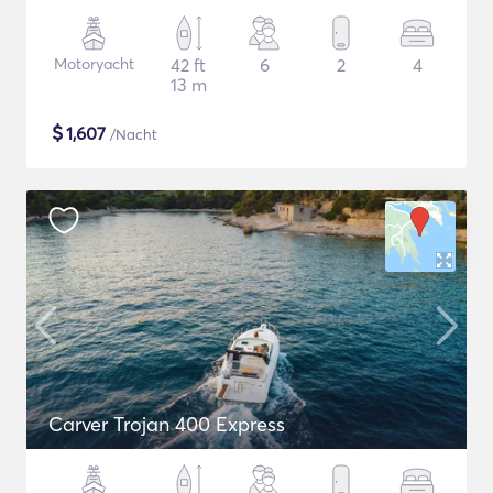
Motoryacht
42 ft
6
2
4
13 m
$
1,607
/Nacht
Carver Trojan 400 Express