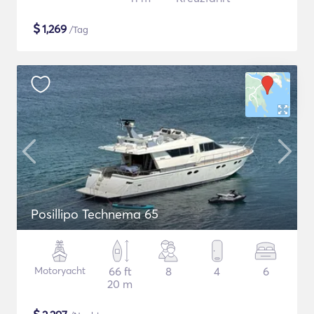
$
1,269
/Tag
Posillipo Technema 65
Motoryacht
66 ft
8
4
6
20 m