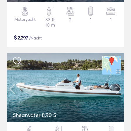
Motoryacht
33 ft
2
1
1
10 m
$
2,297
/Nacht
Shearwater 8.90 S