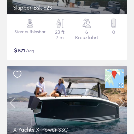
Skipper-Bsk S23
Starr aufblasbar
23 ft
6
0
7 m
Kreuzfahrt
$
571
/Tag
X-Yachts X-Power 33C