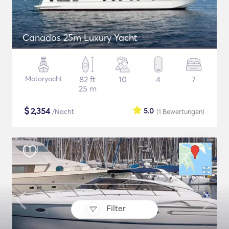
Canados 25m Luxury Yacht
Motoryacht
82 ft
10
4
7
25 m
$
2,354
5.0
/Nacht
(1
Bewertungen
)
Filter