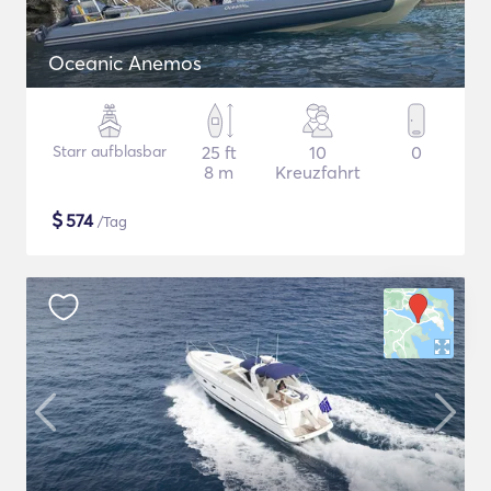
Oceanic Anemos
Starr aufblasbar
25 ft
10
0
8 m
Kreuzfahrt
$
574
/Tag