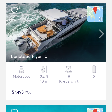
Beneteau Flyer 10
Motorboot
34 ft
8
2
10 m
Kreuzfahrt
$
1,493
/Tag