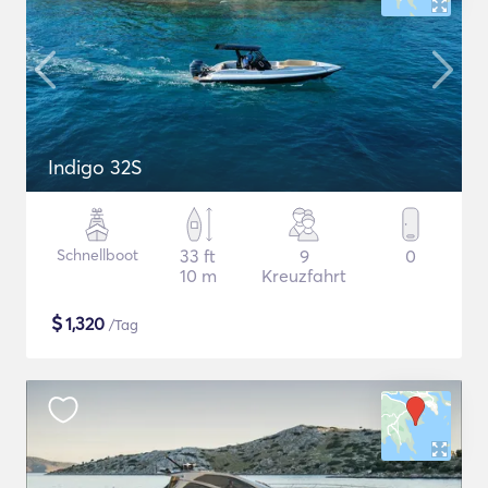
Indigo 32S
Schnellboot
33 ft
9
0
10 m
Kreuzfahrt
$
1,320
/Tag