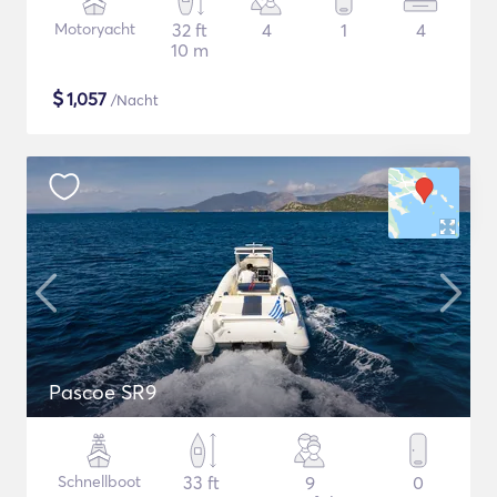
Motoryacht
32 ft
4
1
4
10 m
$
1,057
/Nacht
Pascoe SR9
Schnellboot
33 ft
9
0