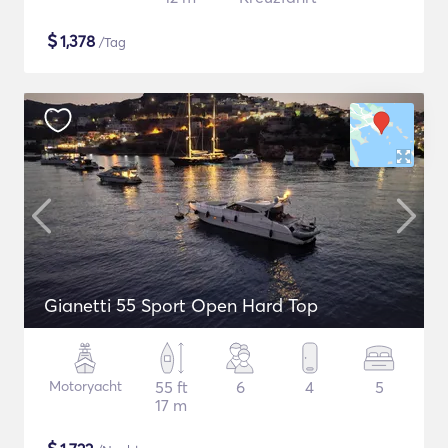
$
1,378
/Tag
Gianetti 55 Sport Open Hard Top
Motoryacht
55 ft
6
4
5
17 m