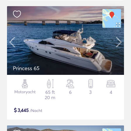
Princess 65
Motoryacht
65 ft
6
3
4
20 m
$
3,445
/Nacht