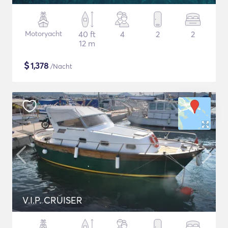
Motoryacht
40 ft
4
2
2
12 m
$
1,378
/Nacht
V.I.P. CRUISER