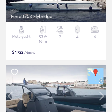
Ferretti 53 Flybridge
Motoryacht
53 ft
7
4
6
16 m
$
1,722
/Nacht