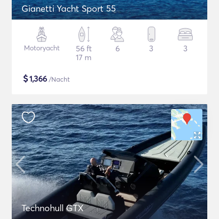
Gianetti Yacht Sport 55
Motoryacht
56 ft
6
3
3
17 m
$
1,366
/Nacht
Technohull GTX