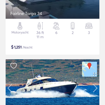
Fairline Targa 34
Motoryacht
36 ft
6
2
3
11 m
$
1,251
/Nacht