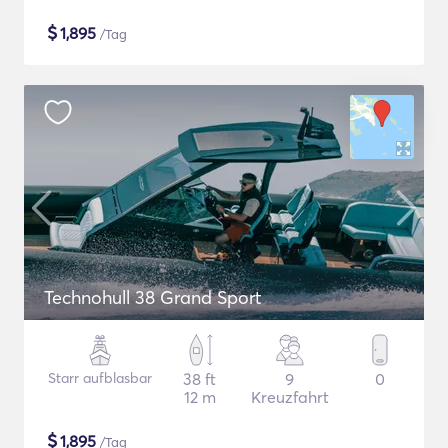
$
1,895
/Tag
Technohull 38 Grand Sport
Starr aufblasbar
38 ft
9
0
12 m
Kreuzfahrt
$
1,895
/Tag