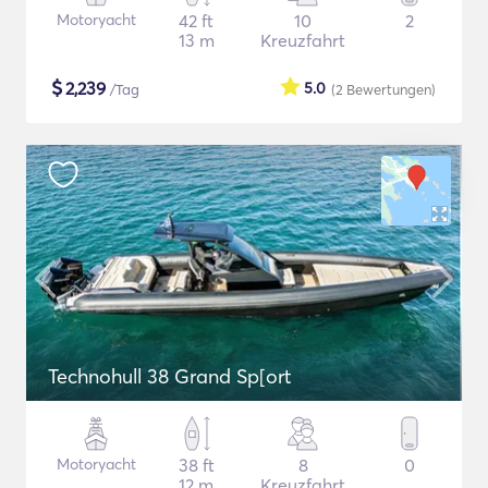
Motoryacht
42 ft
10
2
13 m
Kreuzfahrt
$
2,239
5.0
/Tag
(2
Bewertungen
)
Technohull 38 Grand Sp[ort
Motoryacht
38 ft
8
0
12 m
Kreuzfahrt