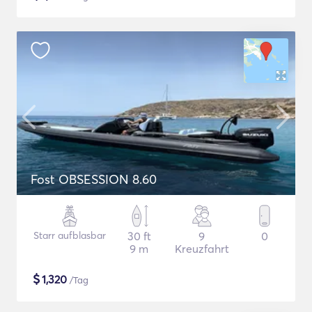
Fost OBSESSION 8.60
Starr aufblasbar
30 ft
9
0
9 m
Kreuzfahrt
$
1,320
/Tag