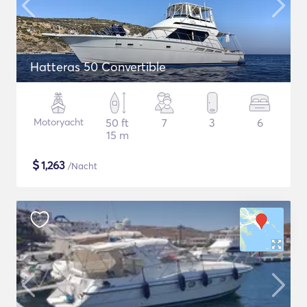
Hatteras 50 Convertible
Motoryacht
50 ft
7
3
6
15 m
$
1,263
/Nacht