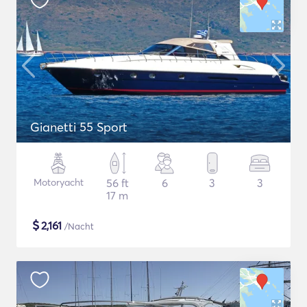
Gianetti 55 Sport
Motoryacht
56 ft
6
3
3
17 m
$
2,161
/Nacht