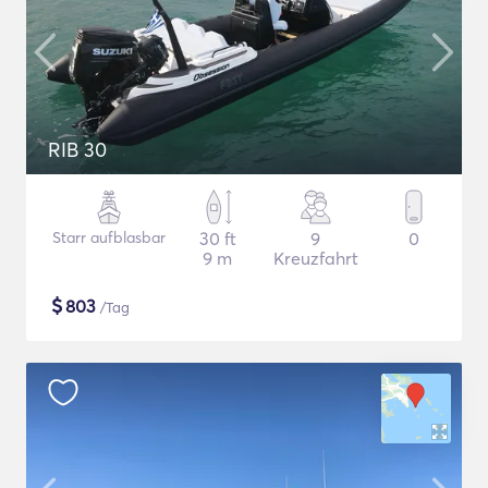
RIB 30
Starr aufblasbar
30 ft
9
0
9 m
Kreuzfahrt
$
803
/Tag