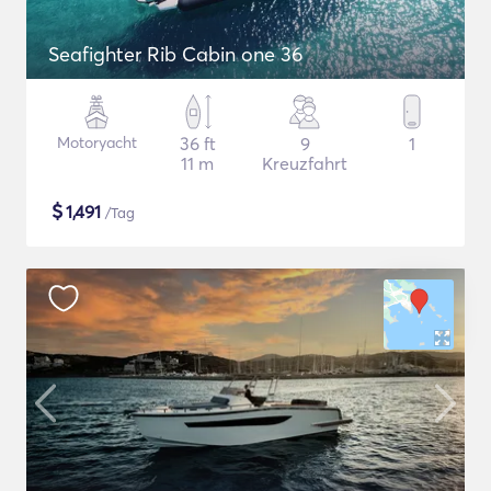
Seafighter Rib Cabin one 36
Motoryacht
36 ft
9
1
11 m
Kreuzfahrt
$
1,491
/Tag