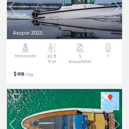
Axopar 2023
Motoryacht
30 ft
5
1
9 m
Kreuzfahrt
$
918
/Tag