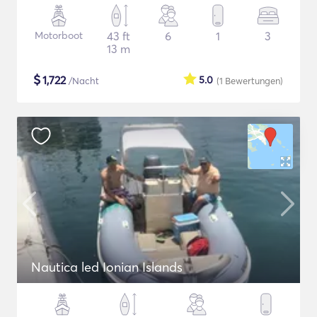
Motorboot
43 ft
6
1
3
13 m
$
1,722
5.0
/Nacht
(1
Bewertungen
)
Nautica led Ionian Islands