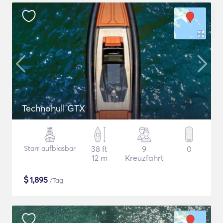
Technohull GTX
Starr aufblasbar
38 ft
9
0
12 m
Kreuzfahrt
$
1,895
/Tag