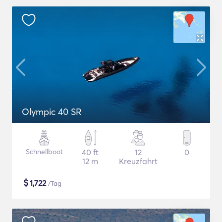
Olympic 40 SR
Schnellboot
40 ft
12
0
12 m
Kreuzfahrt
$
1,722
/Tag