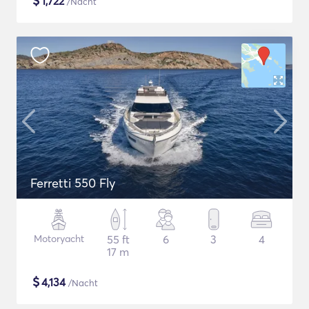
$
1,722
/Nacht
Ferretti 550 Fly
Motoryacht
55 ft
6
3
4
17 m
$
4,134
/Nacht