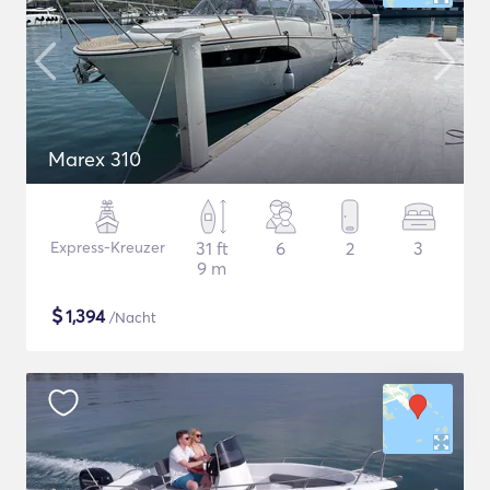
Marex 310
Express-Kreuzer
31 ft
6
2
3
9 m
$
1,394
/Nacht