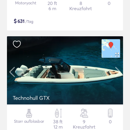
Motoryacht
20 ft
8
0
6 m
Kreuzfahrt
$
631
/Tag
Technohull GTX
Starr aufblasbar
38 ft
9
0
12 m
Kreuzfahrt