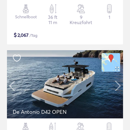
Schnellboot
36 ft
9
1
11 m
Kreuzfahrt
$
2,067
/Tag
De Antonio D42 OPEN