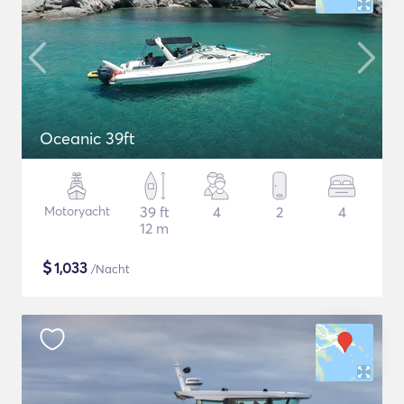
Oceanic 39ft
Motoryacht
39 ft
4
2
4
12 m
$
1,033
/Nacht