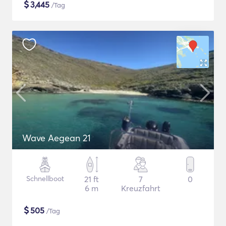
$
3,445
/Tag
Wave Aegean 21
Schnellboot
21 ft
7
0
6 m
Kreuzfahrt
$
505
/Tag