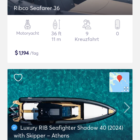
Ribco Seafarer 36
Motoryacht
36 ft
9
0
11 m
Kreuzfahrt
$
1,194
/Tag
Luxury RIB Seafighter Shadow 40 (2024)
with Skipper – Athens