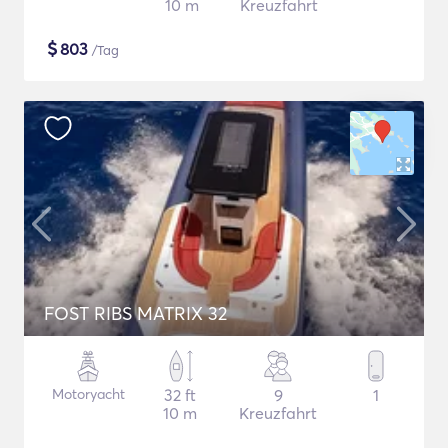
10 m
Kreuzfahrt
$
803
/Tag
FOST RIBS MATRIX 32
Motoryacht
32 ft
9
1
10 m
Kreuzfahrt