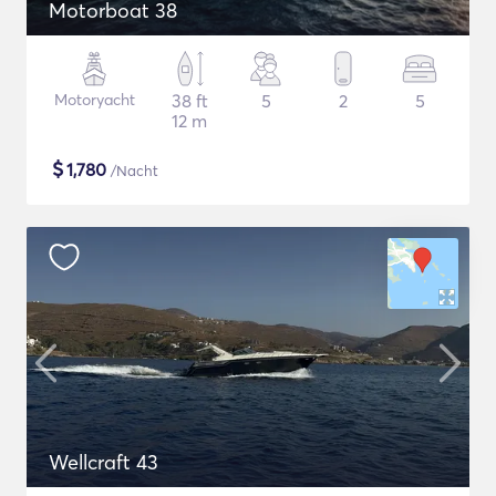
Motorboat 38
Motoryacht
38 ft
5
2
5
12 m
$
1,780
/Nacht
Wellcraft 43