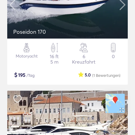
Poseidon 170
Motoryacht
16 ft
6
0
5 m
Kreuzfahrt
$
195
5.0
/Tag
(1
Bewertungen
)