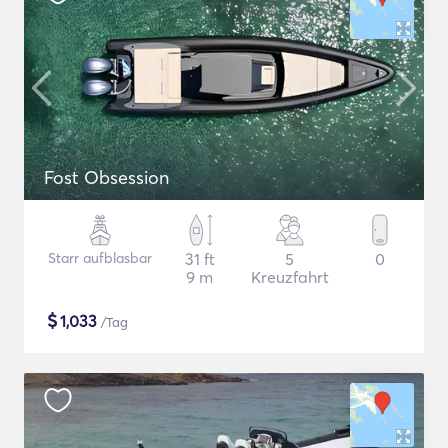
Fost Obsession
Starr aufblasbar
31 ft
5
0
9 m
Kreuzfahrt
$
1,033
/Tag