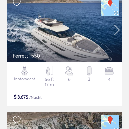
Ferretti 550
Motoryacht
56 ft
6
3
4
17 m
$
3,675
/Nacht