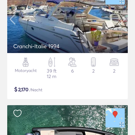
Cranchi-Italie 1994
Motoryacht
39 ft
6
2
2
12 m
$
2,170
/Nacht