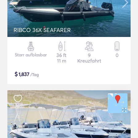
RIBCO 36X SEAFARER
Starr aufblasbar
36 ft
9
0
11 m
Kreuzfahrt
$
1,837
/Tag