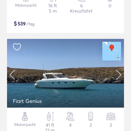
Motoryacht
16 ft
6
0
5 m
Kreuzfahrt
$
539
/Tag
Fiart Genius
Motoryacht
41 ft
4
2
2
12 m