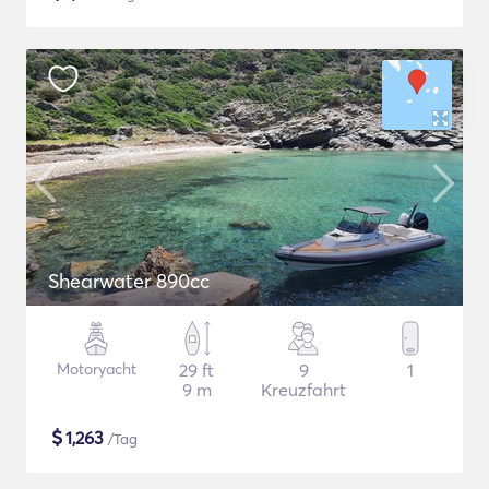
Shearwater 890cc
Motoryacht
29 ft
9
1
9 m
Kreuzfahrt
$
1,263
/Tag