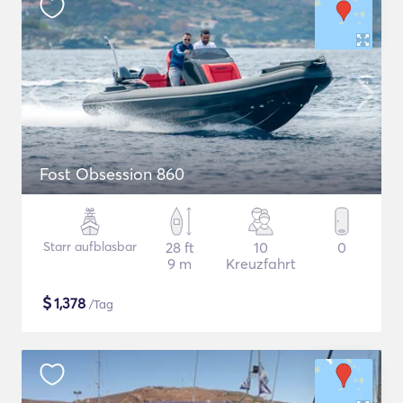
Fost Obsession 860
Starr aufblasbar
28 ft
10
0
9 m
Kreuzfahrt
$
1,378
/Tag