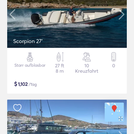
Scorpion 27'
Starr aufblasbar
27 ft
10
0
8 m
Kreuzfahrt
$
1,102
/Tag