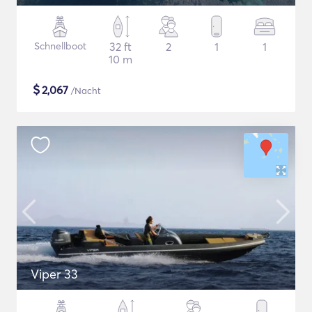
Schnellboot
32 ft
2
1
1
10 m
$
2,067
/Nacht
Viper 33