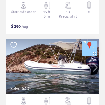
Starr aufblasbar
15 ft
10
0
5 m
Kreuzfahrt
$
390
/Tag
Selva 540