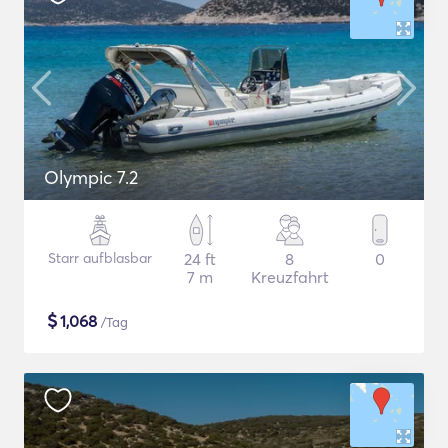
Olympic 7.2
Starr aufblasbar
24 ft
8
0
7 m
Kreuzfahrt
$
1,068
/Tag