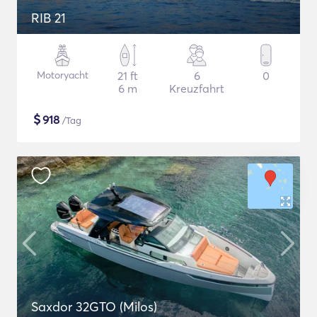
RIB 21
Motoryacht
21 ft
6
0
6 m
Kreuzfahrt
$
918
/Tag
Saxdor 32GTO (Milos)