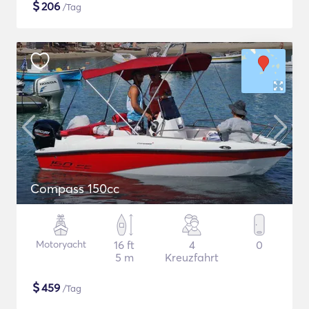
$
206
/Tag
Compass 150cc
Motoryacht
16 ft
4
0
5 m
Kreuzfahrt
$
459
/Tag