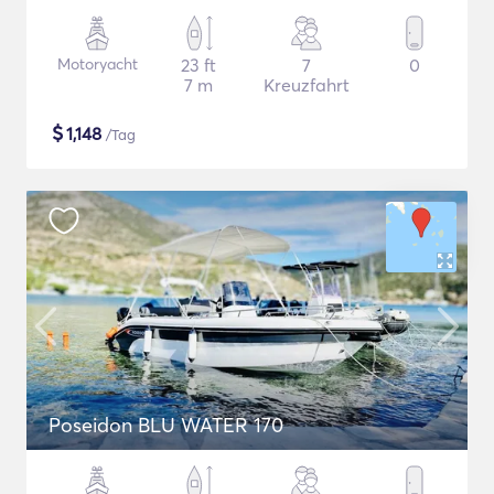
Motoryacht
23 ft
7
0
7 m
Kreuzfahrt
$
1,148
/Tag
Poseidon BLU WATER 170