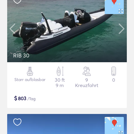
RIB 30
Starr aufblasbar
30 ft
9
0
9 m
Kreuzfahrt
$
803
/Tag