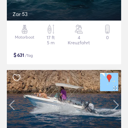
Zar 53
Motorboot
17 ft
4
0
5 m
Kreuzfahrt
$
631
/Tag