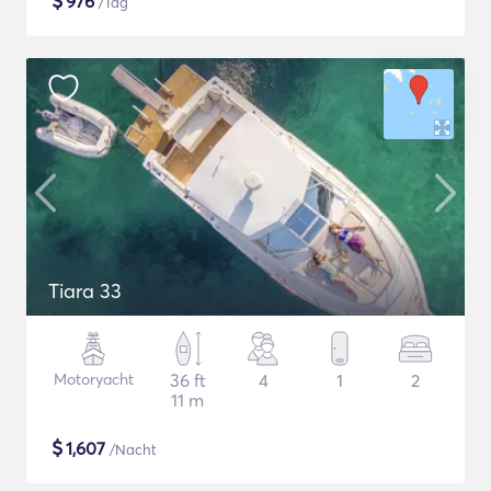
$
976
/Tag
Tiara 33
Motoryacht
36 ft
4
1
2
11 m
$
1,607
/Nacht