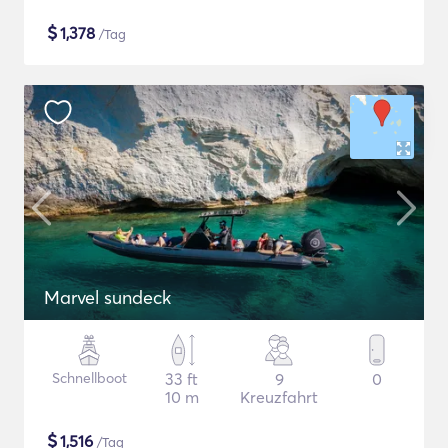
$
1,378
/Tag
Marvel sundeck
Schnellboot
33 ft
9
0
10 m
Kreuzfahrt
$
1,516
/Tag