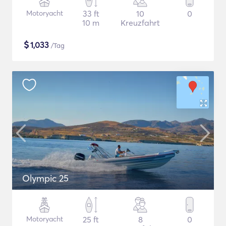
Motoryacht
33 ft
10
0
10 m
Kreuzfahrt
$
1,033
/Tag
Olympic 25
Motoryacht
25 ft
8
0