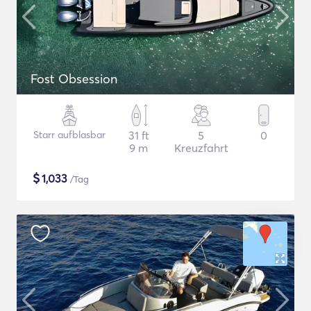
Fost Obsession
Starr aufblasbar
31 ft
5
0
9 m
Kreuzfahrt
$
1,033
/Tag