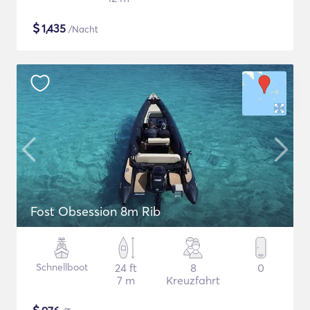
$
1,435
/Nacht
Fost Obsession 8m Rib
Schnellboot
24 ft
8
0
7 m
Kreuzfahrt