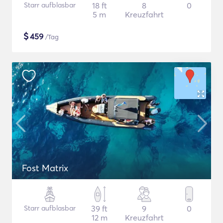
Starr aufblasbar
18 ft
8
0
5 m
Kreuzfahrt
$
459
/Tag
Fost Matrix
Starr aufblasbar
39 ft
9
0
12 m
Kreuzfahrt