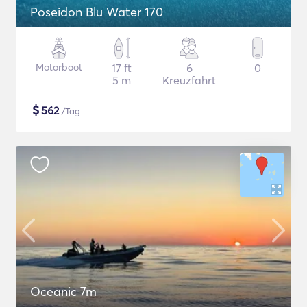
Poseidon Blu Water 170
Motorboot
17 ft
6
0
5 m
Kreuzfahrt
$
562
/Tag
Oceanic 7m