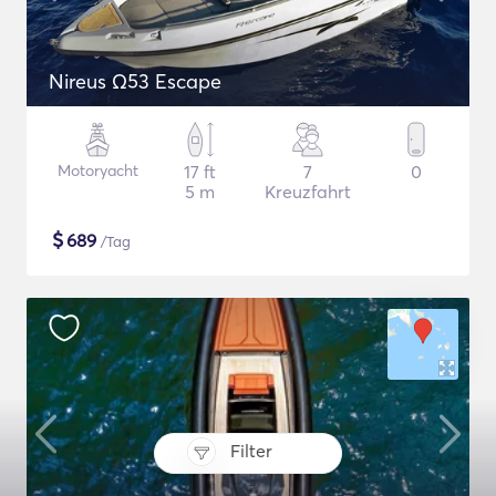
Nireus Ω53 Escape
Motoryacht
17 ft
7
0
5 m
Kreuzfahrt
$
689
/Tag
Filter