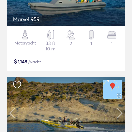
Marvel 959
Motoryacht
33 ft
2
1
1
10 m
$
1,148
/Nacht