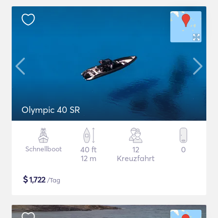
Olympic 40 SR
Schnellboot
40 ft
12
0
12 m
Kreuzfahrt
$
1,722
/Tag