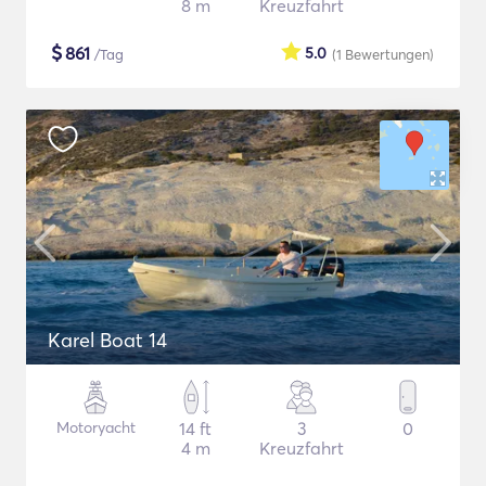
8 m
Kreuzfahrt
$
861
5.0
/Tag
(1
Bewertungen
)
Karel Boat 14
Motoryacht
14 ft
3
0
4 m
Kreuzfahrt