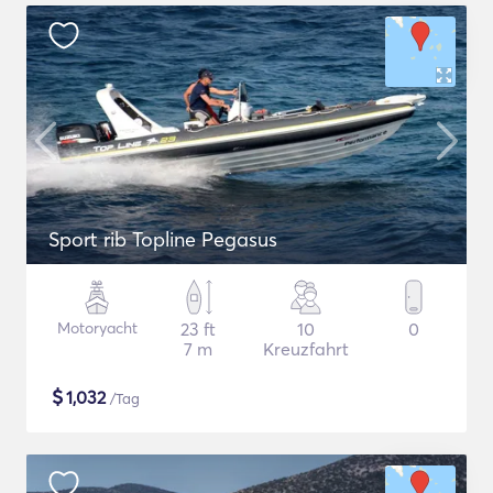
Sport rib Topline Pegasus
Motoryacht
23 ft
10
0
7 m
Kreuzfahrt
$
1,032
/Tag