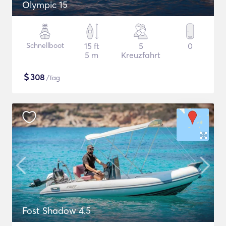
Olympic 15
Schnellboot
15 ft
5
0
5 m
Kreuzfahrt
$
308
/Tag
Fost Shadow 4.5