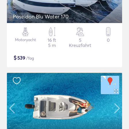
Poseidon Blu Water 170
Motoryacht
16 ft
5
0
5 m
Kreuzfahrt
$
539
/Tag