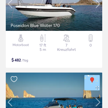
Poseidon Blue Water 170
Motorboot
17 ft
7
0
5 m
Kreuzfahrt
$
482
/Tag