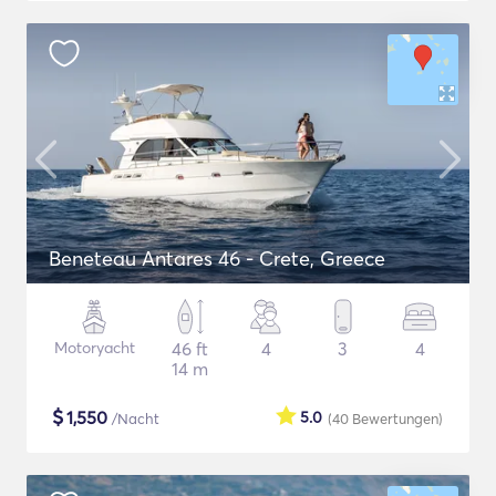
Beneteau Antares 46 - Crete, Greece
Motoryacht
46 ft
4
3
4
14 m
$
1,550
5.0
/Nacht
(40
Bewertungen
)