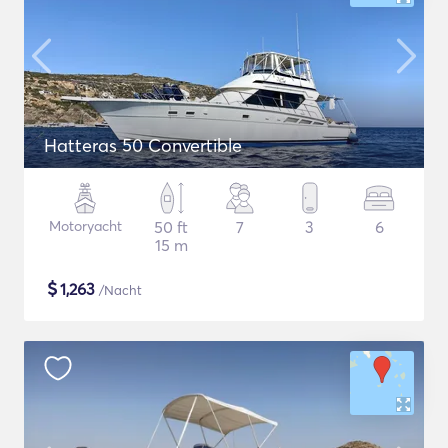
Hatteras 50 Convertible
Motoryacht
50 ft
7
3
6
15 m
$
1,263
/Nacht