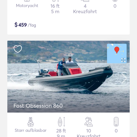
Motoryacht
16 ft
4
0
5 m
Kreuzfahrt
$
459
/Tag
Fost Obsession 860
Starr aufblasbar
28 ft
10
0
9 m
Kreuzfahrt