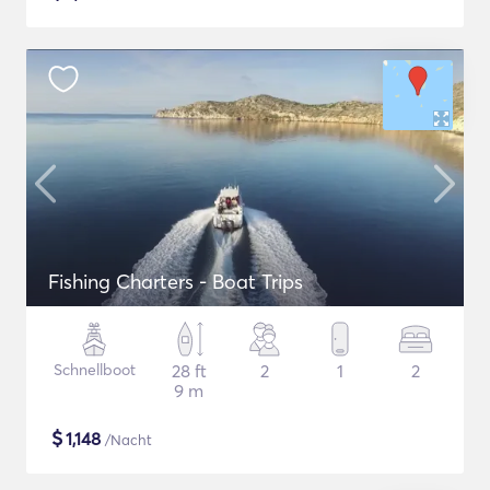
Fishing Charters - Boat Trips
Schnellboot
28 ft
2
1
2
9 m
$
1,148
/Nacht