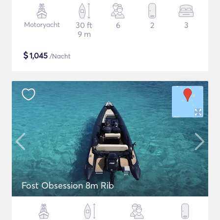
Motoryacht
30 ft
6
2
3
9 m
$
1,045
/Nacht
Fost Obsession 8m Rib