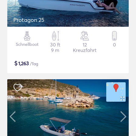
Protagon 25
Schnellboot
30 ft
12
0
9 m
Kreuzfahrt
$
1,263
/Tag