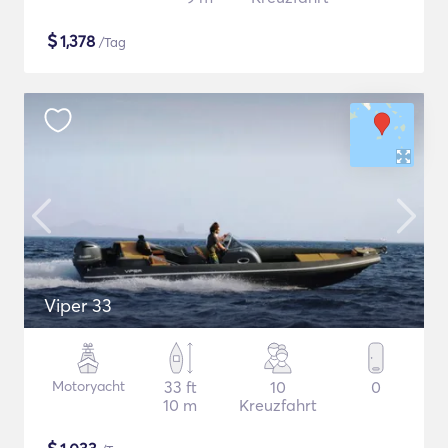
$
1,378
/Tag
Viper 33
Motoryacht
33 ft
10
0
10 m
Kreuzfahrt