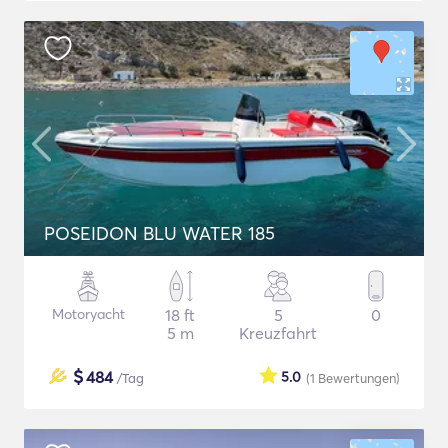
POSEIDON BLU WATER 185
Motoryacht
18 ft
5
0
5 m
Kreuzfahrt
$
484
5.0
/Tag
(1
Bewertungen
)