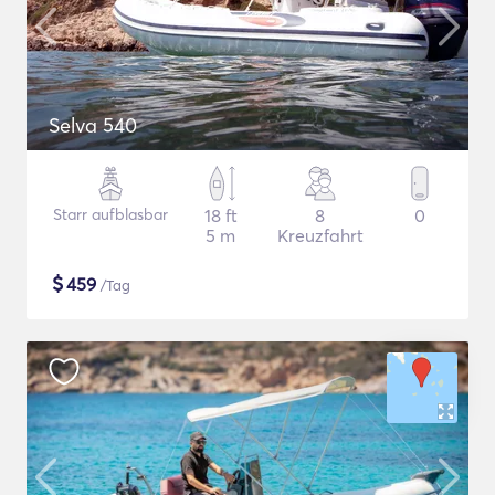
Selva 540
Starr aufblasbar
18 ft
8
0
5 m
Kreuzfahrt
$
459
/Tag