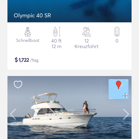
Olympic 40 SR
Schnellboot
40 ft
12
0
12 m
Kreuzfahrt
$
1,722
/Tag