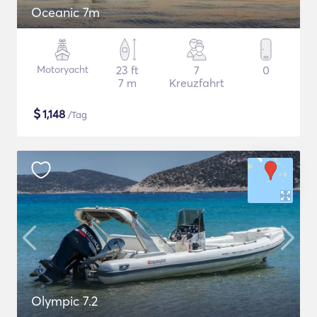
Oceanic 7m
Motoryacht
23 ft
7
0
7 m
Kreuzfahrt
$
1,148
/Tag
Olympic 7.2