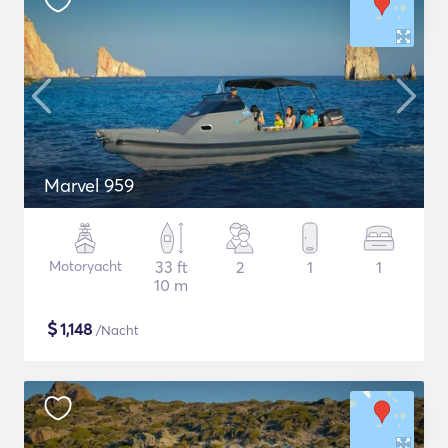
Marvel 959
Motoryacht
33 ft
2
1
1
10 m
$
1,148
/Nacht