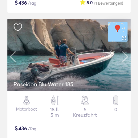
$
436
5.0
/Tag
(1
Bewertungen
)
Poseidon Blu Water 185
Motorboot
18 ft
5
0
5 m
Kreuzfahrt
$
436
/Tag