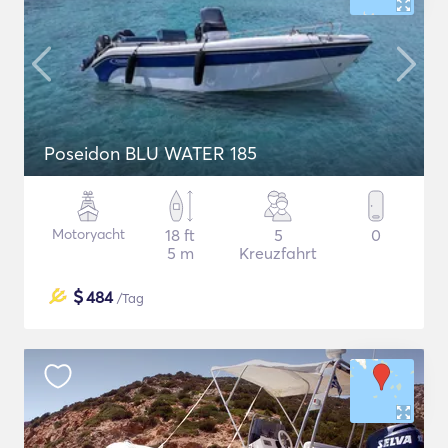
Poseidon BLU WATER 185
Motoryacht
18 ft
5
0
5 m
Kreuzfahrt
$
484
/Tag