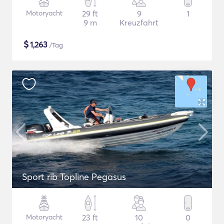
Motoryacht
29 ft
9
1
9 m
Kreuzfahrt
$
1,263
/Tag
Sport rib Topline Pegasus
Motoryacht
23 ft
10
0