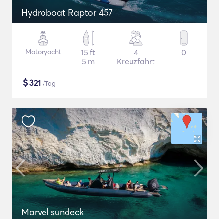
Hydroboat Raptor 457
Motoryacht
15 ft
4
0
5 m
Kreuzfahrt
$
321
/Tag
Marvel sundeck