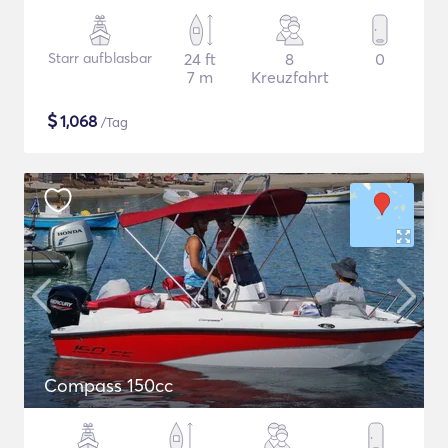
Starr aufblasbar
24 ft
8
0
7 m
Kreuzfahrt
$
1,068
/Tag
Compass 150cc