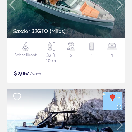
Saxdor 32GTO (Milos)
Schnellboot
32 ft
2
1
1
10 m
$
2,067
/Nacht