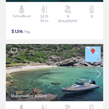
Schnellboot
33 ft
9
0
10 m
Kreuzfahrt
$
1,516
/Tag
Shearwater 890cc