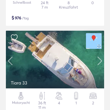
Schnellboot
24 ft
8
0
7 m
Kreuzfahrt
$
976
/Tag
Tiara 33
Motoryacht
36 ft
4
1
2
11 m