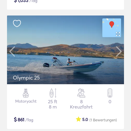
$
1,033
/Tag
Olympic 25
Motoryacht
25 ft
8
0
8 m
Kreuzfahrt
$
861
5.0
/Tag
(1
Bewertungen
)