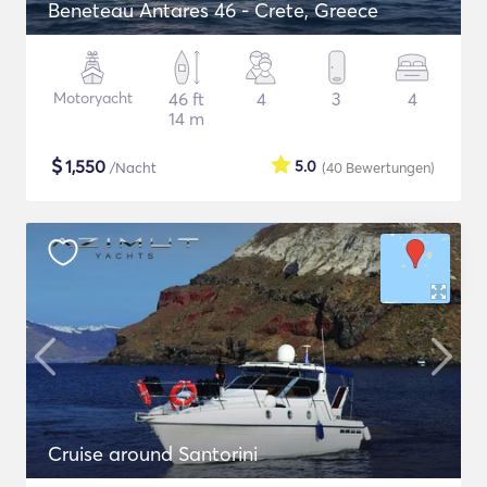
Beneteau Antares 46 - Crete, Greece
Motoryacht
46 ft
4
3
4
14 m
$
1,550
5.0
/Nacht
(40
Bewertungen
)
Cruise around Santorini