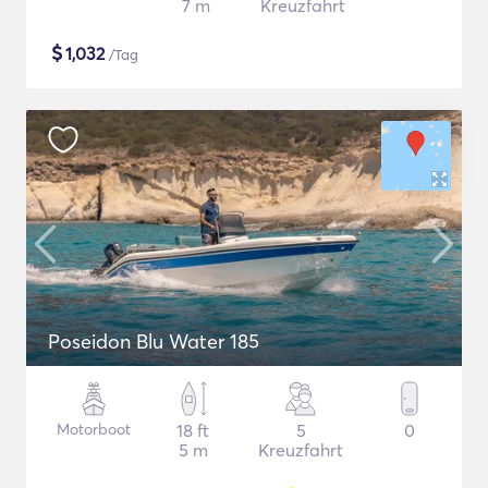
7 m
Kreuzfahrt
$
1,032
/Tag
Poseidon Blu Water 185
Motorboot
18 ft
5
0
5 m
Kreuzfahrt