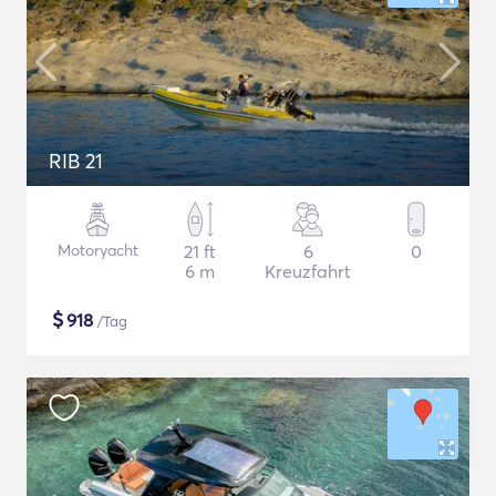
RIB 21
Motoryacht
21 ft
6
0
6 m
Kreuzfahrt
$
918
/Tag