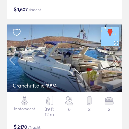
$
1,607
/Nacht
Cranchi-Italie 1994
Motoryacht
39 ft
6
2
2
12 m
$
2,170
/Nacht