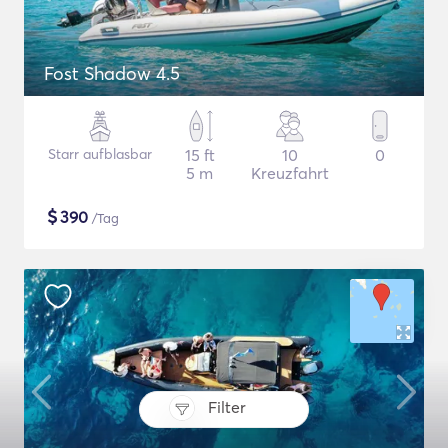
Fost Shadow 4.5
Starr aufblasbar
15 ft
10
0
5 m
Kreuzfahrt
$
390
/Tag
Filter