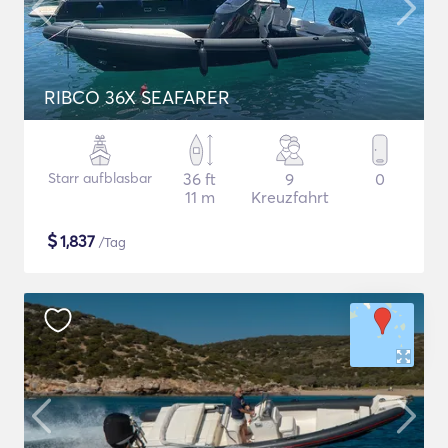
RIBCO 36X SEAFARER
Starr aufblasbar
36 ft
9
0
11 m
Kreuzfahrt
$
1,837
/Tag