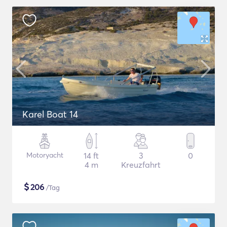
Karel Boat 14
Motoryacht
14 ft
3
0
4 m
Kreuzfahrt
$
206
/Tag