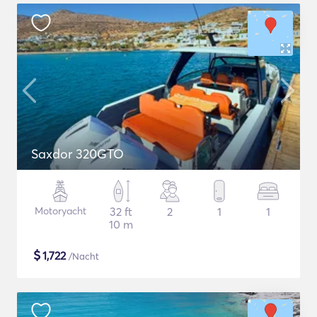
Saxdor 320GTO
Motoryacht
32 ft
2
1
1
10 m
$
1,722
/Nacht