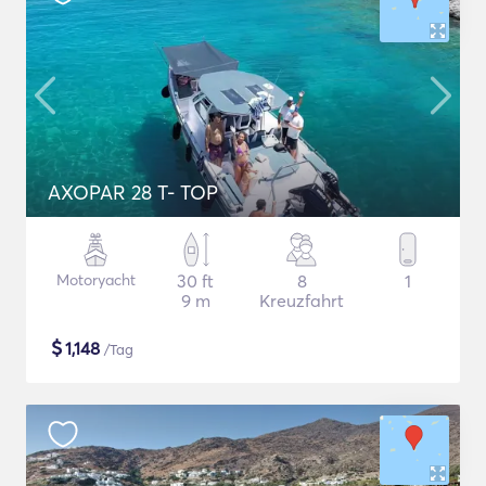
AXOPAR 28 T- TOP
Motoryacht
30 ft
8
1
9 m
Kreuzfahrt
$
1,148
/Tag