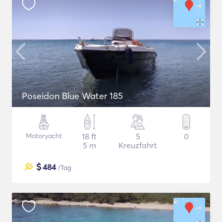
Poseidon Blue Water 185
Motoryacht
18 ft
5
0
5 m
Kreuzfahrt
$
484
/Tag