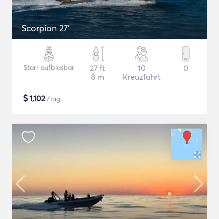
Scorpion 27'
Starr aufblasbar
27 ft
10
0
8 m
Kreuzfahrt
$
1,102
/Tag