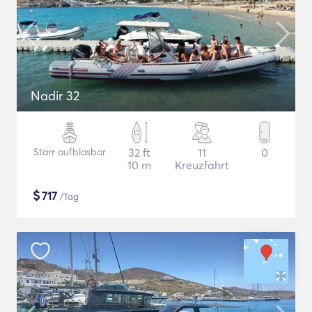
Nadir 32
Starr aufblasbar
32 ft
11
0
10 m
Kreuzfahrt
$
717
/Tag