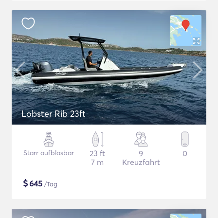
Lobster Rib 23ft
Starr aufblasbar
23 ft
9
0
7 m
Kreuzfahrt
$
645
/Tag