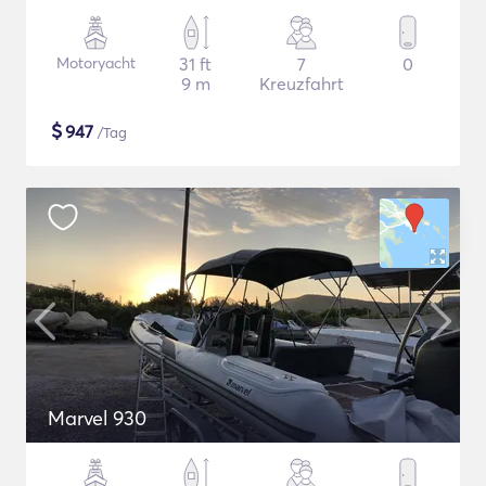
Motoryacht
31 ft
7
0
9 m
Kreuzfahrt
$
947
/Tag
Marvel 930