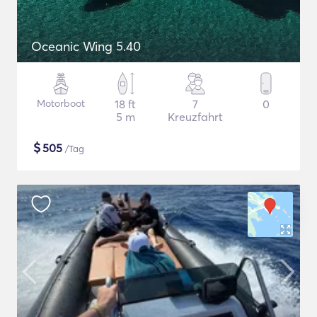
Oceanic Wing 5.40
Motorboot
18 ft
7
0
5 m
Kreuzfahrt
$
505
/Tag