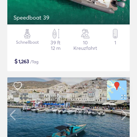
Speedboat 39
Schnellboot
39 ft
10
1
12 m
Kreuzfahrt
$
1,263
/Tag