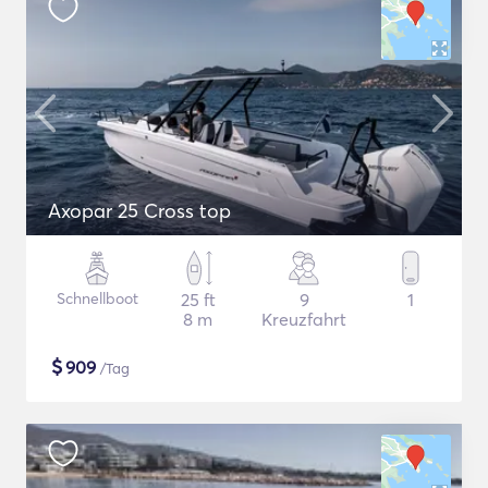
Axopar 25 Cross top
Schnellboot
25 ft
9
1
8 m
Kreuzfahrt
$
909
/Tag