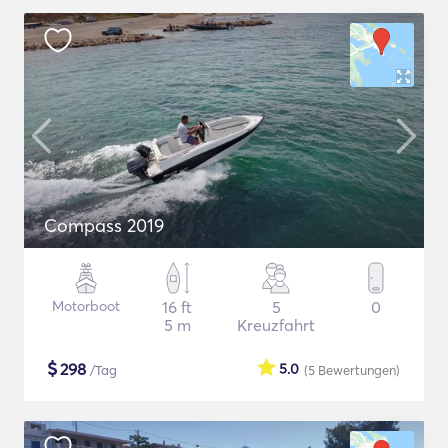
Compass 2019
Motorboot
16 ft
5
0
5 m
Kreuzfahrt
$
298
5.0
/Tag
(5
Bewertungen
)