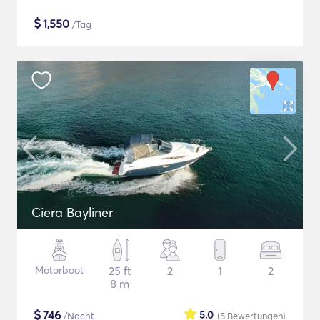
$
1,550
/Tag
Ciera Bayliner
Motorboot
25 ft
2
1
2
8 m
$
746
5.0
/Nacht
(5
Bewertungen
)