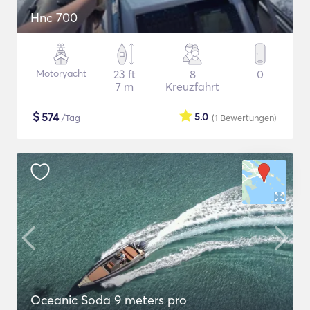
Hnc 700
Motoryacht
23 ft
8
0
7 m
Kreuzfahrt
$
574
5.0
/Tag
(1
Bewertungen
)
Oceanic Soda 9 meters pro