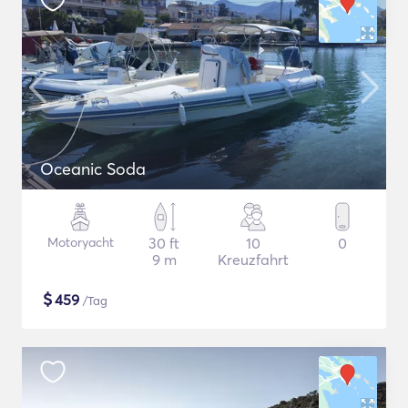
Oceanic Soda
Motoryacht
30 ft
10
0
9 m
Kreuzfahrt
$
459
/Tag