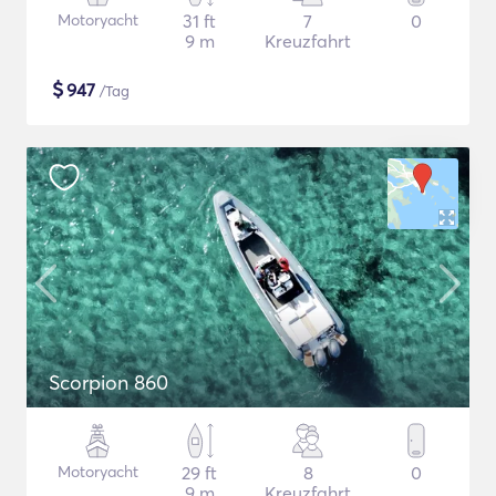
Motoryacht
31 ft
7
0
9 m
Kreuzfahrt
$
947
/Tag
Scorpion 860
Motoryacht
29 ft
8
0
9 m
Kreuzfahrt