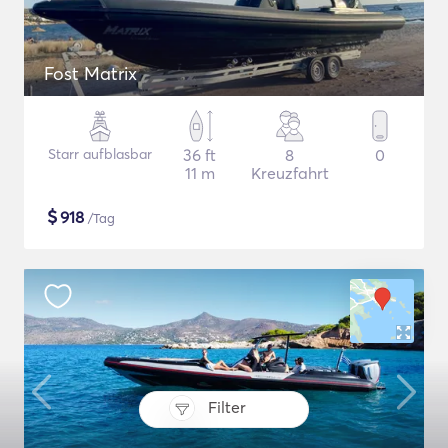
Fost Matrix
Starr aufblasbar
36 ft
8
0
11 m
Kreuzfahrt
$
918
/Tag
Filter