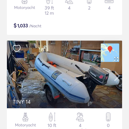
Motoryacht
39 ft
4
2
4
12 m
$
1,033
/Nacht
TINY 14
Motoryacht
10 ft
4
0