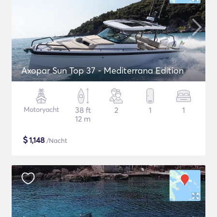
Axopar Sun Top 37 - Mediterrana Edition
Motoryacht
38 ft
2
1
1
12 m
$
1,148
/Nacht