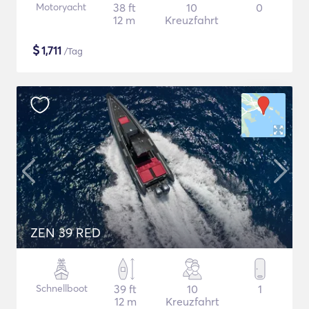
Motoryacht
38 ft
10
0
12 m
Kreuzfahrt
$
1,711
/Tag
ZEN 39 RED
Schnellboot
39 ft
10
1
12 m
Kreuzfahrt