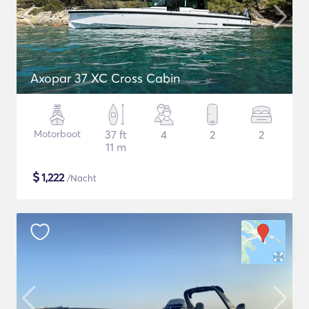
Axopar 37 XC Cross Cabin
Motorboot
37 ft
4
2
2
11 m
$
1,222
/Nacht