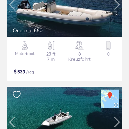
Oceanic 660
Motorboot
23 ft
8
0
7 m
Kreuzfahrt
$
539
/Tag