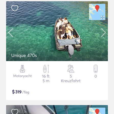
Unique 470s
Motoryacht
16 ft
5
0
5 m
Kreuzfahrt
$
319
/Tag