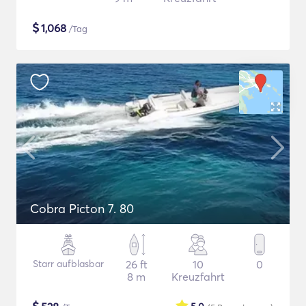
$
1,068
/Tag
Cobra Picton 7. 80
Starr aufblasbar
26 ft
10
0
8 m
Kreuzfahrt