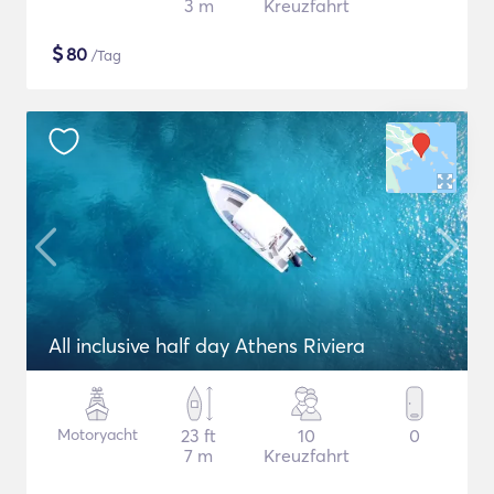
3 m
Kreuzfahrt
$
80
/Tag
All inclusive half day Athens Riviera
Motoryacht
23 ft
10
0
7 m
Kreuzfahrt