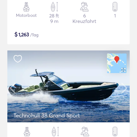
Motorboot
28 ft
6
1
9 m
Kreuzfahrt
$
1,263
/Tag
Technohull 38 Grand Sport