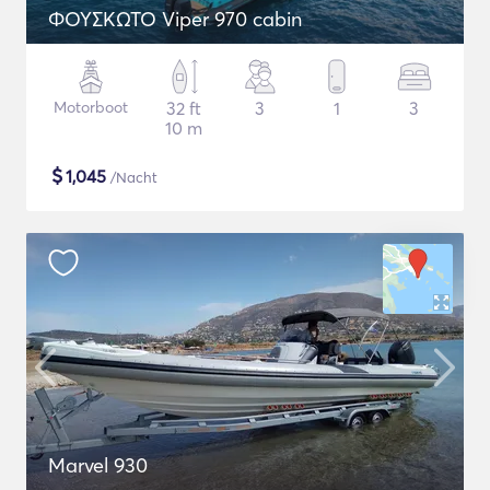
ΦΟΥΣΚΩΤΟ Viper 970 cabin
Motorboot
32 ft
3
1
3
10 m
$
1,045
/Nacht
Marvel 930