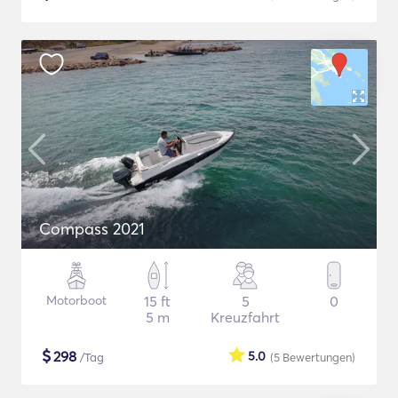
Compass 2021
Motorboot
15 ft
5
0
5 m
Kreuzfahrt
$
298
5.0
/Tag
(5
Bewertungen
)