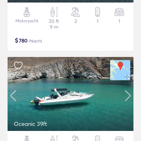
Motoryacht
30 ft
3
1
1
9 m
$
780
/Nacht
Oceanic 39ft