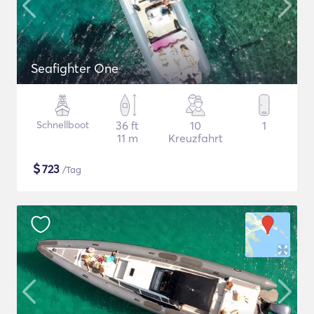
Seafighter One
Schnellboot
36 ft
10
1
11 m
Kreuzfahrt
$
723
/Tag