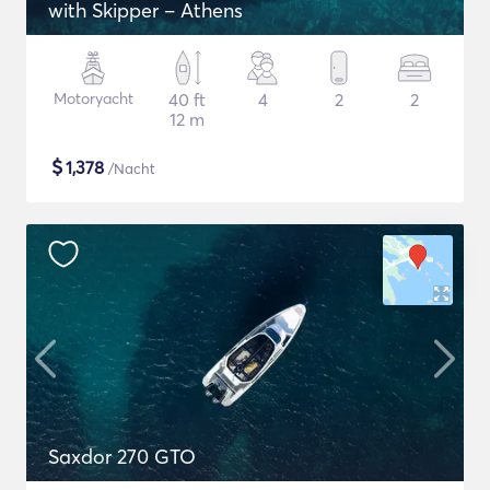
with Skipper – Athens
Motoryacht
40 ft
4
2
2
12 m
$
1,378
/Nacht
Saxdor 270 GTO