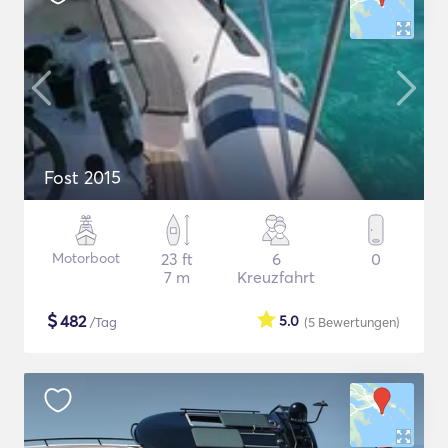
Fost 2015
Motorboot
23 ft
6
0
7 m
Kreuzfahrt
$
482
5.0
/Tag
(5
Bewertungen
)