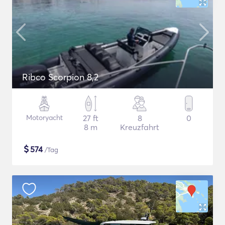
Ribco Scorpion 8,2
Motoryacht
27 ft
8
0
8 m
Kreuzfahrt
$
574
/Tag