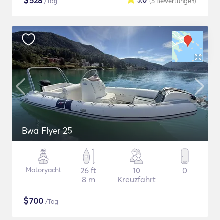
$
528
5.0
/Tag
(5
Bewertungen
)
Bwa Flyer 25
Motoryacht
26 ft
10
0
8 m
Kreuzfahrt
$
700
/Tag