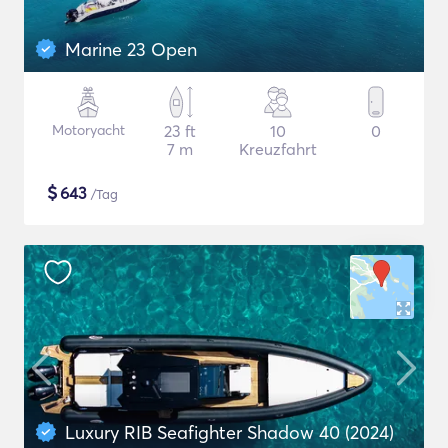
Marine 23 Open
Motoryacht
23 ft
10
0
7 m
Kreuzfahrt
$
643
/Tag
Luxury RIB Seafighter Shadow 40 (2024)