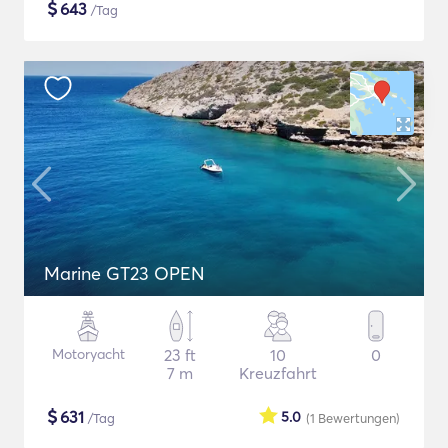
$
643
/Tag
Marine GT23 OPEN
Motoryacht
23 ft
10
0
7 m
Kreuzfahrt
$
631
5.0
/Tag
(1
Bewertungen
)