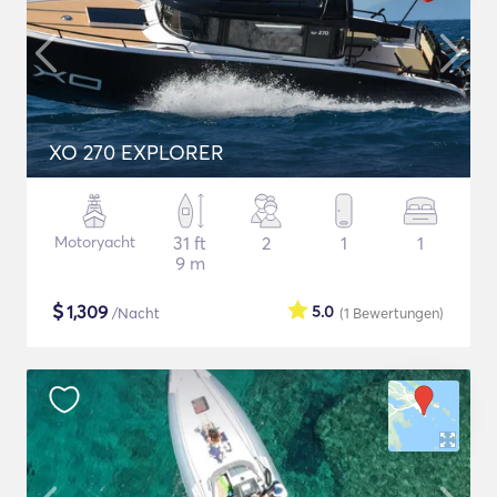
XO 270 EXPLORER
Motoryacht
31 ft
2
1
1
9 m
$
1,309
5.0
/Nacht
(1
Bewertungen
)