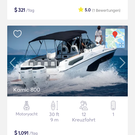
$
321
5.0
/Tag
(1
Bewertungen
)
Karnic 800
Motoryacht
30 ft
12
1
9 m
Kreuzfahrt
$
1,091
/Tag