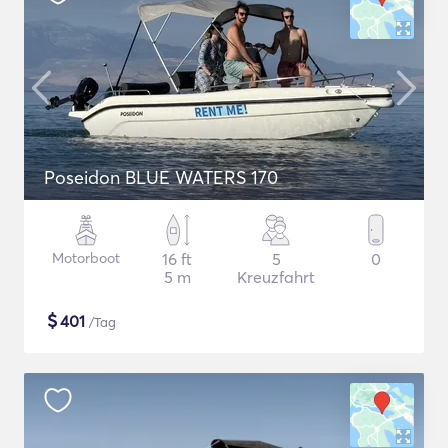
Poseidon BLUE WATERS 170
Motorboot
16 ft
5
0
5 m
Kreuzfahrt
$
401
/Tag