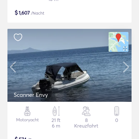
$
1,607
/Nacht
Scanner Envy
Motoryacht
21 ft
8
0
6 m
Kreuzfahrt