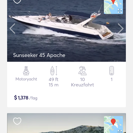
Sunseeker 45 Apache
Motoryacht
49 ft
10
1
15 m
Kreuzfahrt
$
1,378
/Tag