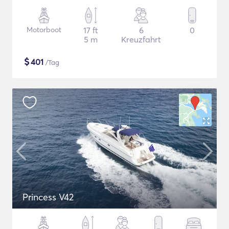
Motorboot
17 ft
6
0
5 m
Kreuzfahrt
$
401
/Tag
Princess V42