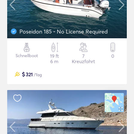
Poseidon 185 - No License Required
Schnellboot
19 ft
7
0
6 m
Kreuzfahrt
$
321
/Tag