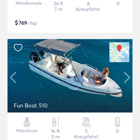
Mittelkonsole
24 ft
8
0
7 m
Kreuzfahrt
$
769
/Tag
Fun Boat 510
Motorboot
16 ft
5
0
5 m
Kreuzfahrt