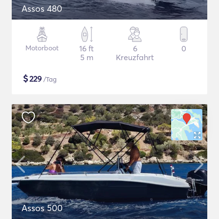
Assos 480
Motorboot
16 ft
6
0
5 m
Kreuzfahrt
$
229
/Tag
Assos 500