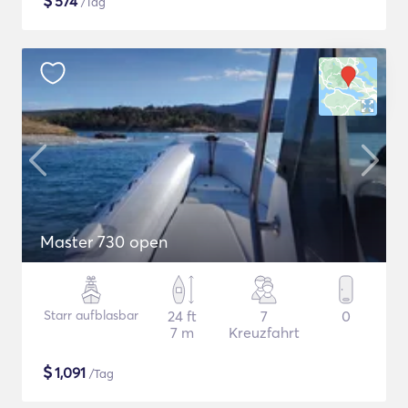
$
574
/Tag
Master 730 open
Starr aufblasbar
24 ft
7
0
7 m
Kreuzfahrt
$
1,091
/Tag