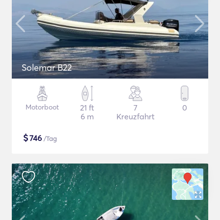
Solemar B22
Motorboot
21 ft
7
0
6 m
Kreuzfahrt
$
746
/Tag