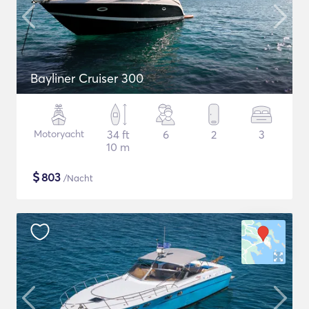
Bayliner Cruiser 300
Motoryacht
34 ft
6
2
3
10 m
$
803
/Nacht