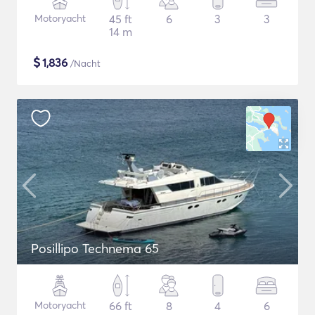
Motoryacht
45 ft
6
3
3
14 m
$
1,836
/Nacht
Posillipo Technema 65
Motoryacht
66 ft
8
4
6