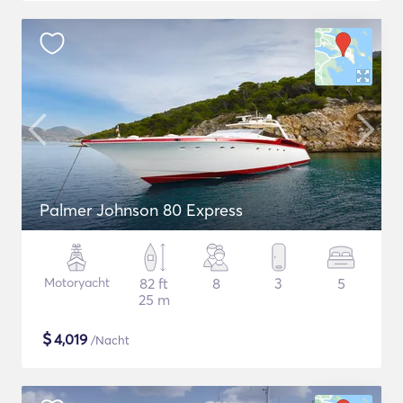
Palmer Johnson 80 Express
Motoryacht
82 ft
8
3
5
25 m
$
4,019
/Nacht