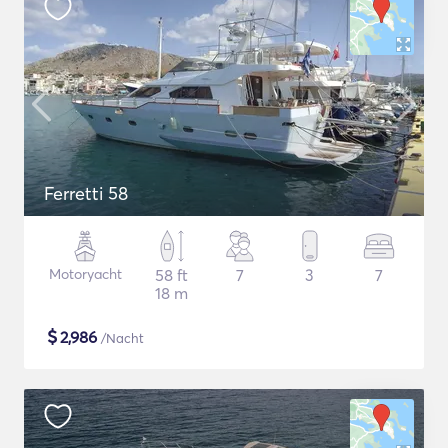
Ferretti 58
Motoryacht
58 ft
7
3
7
18 m
$
2,986
/Nacht