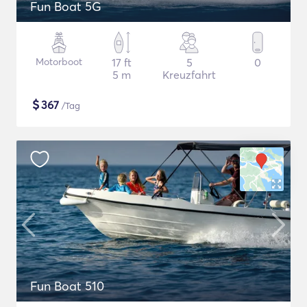
Fun Boat 5G
Motorboot
17 ft
5
0
5 m
Kreuzfahrt
$
367
/Tag
Fun Boat 510