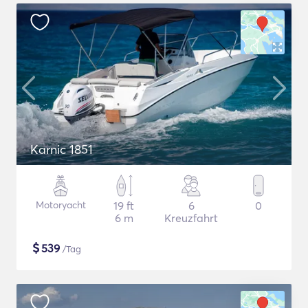
Karnic 1851
Motoryacht
19 ft
6
0
6 m
Kreuzfahrt
$
539
/Tag