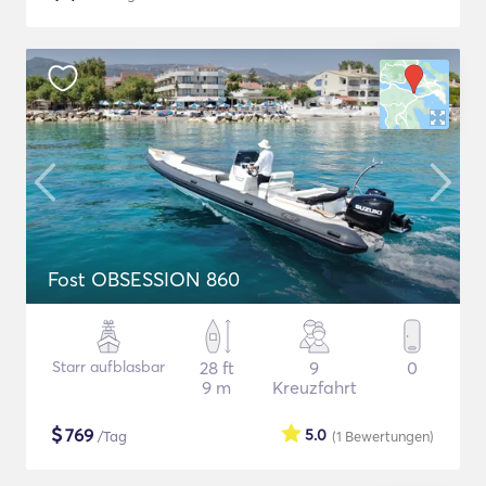
Fost OBSESSION 860
Starr aufblasbar
28 ft
9
0
9 m
Kreuzfahrt
$
769
5.0
/Tag
(1
Bewertungen
)