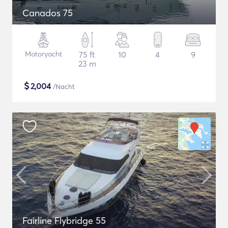
Canados 75
Motoryacht
75 ft
10
4
9
23 m
$
2,004
/Nacht
Fairline Flybridge 55