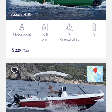
Assos 480
Motoryacht
16 ft
6
0
5 m
Kreuzfahrt
$
229
/Tag