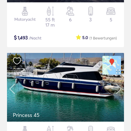
Motoryacht
55 ft
6
3
5
17 m
$
1,493
5.0
/Nacht
(1
Bewertungen
)
Princess 45