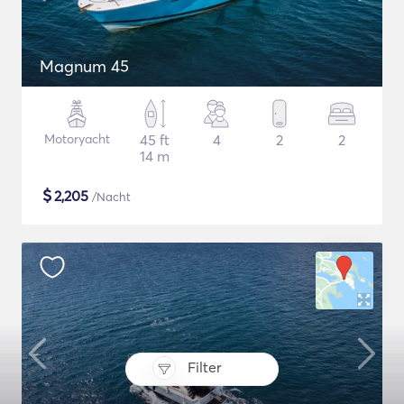
Magnum 45
Motoryacht
45 ft
4
2
2
14 m
$
2,205
/Nacht
Filter