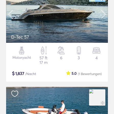
D-Tec 57
Motoryacht
57 ft
6
3
4
17 m
$
1,837
5.0
/Nacht
(1
Bewertungen
)