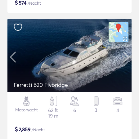
$
574
/Nacht
Ferretti 620 Flybridge
Motoryacht
62 ft
6
3
4
19 m
$
2,859
/Nacht