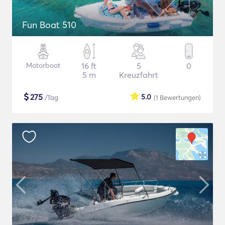
Fun Boat 510
Motorboot
16 ft
5
0
5 m
Kreuzfahrt
$
275
5.0
/Tag
(1
Bewertungen
)