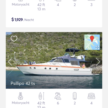
Motoryacht
42 ft
4
2
3
13 m
$
1,929
/Nacht
Psillipo 42 ts
Motoryacht
42 ft
6
2
4
13 m