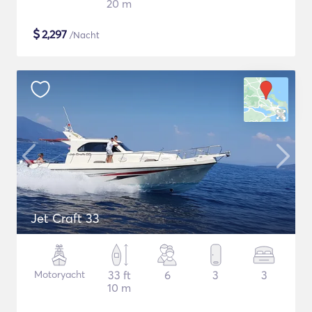
20 m
$
2,297
/Nacht
Jet Craft 33
Motoryacht
33 ft
6
3
3
10 m