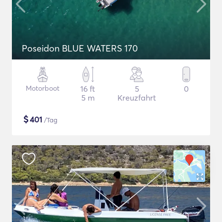
Poseidon BLUE WATERS 170
Motorboot
16 ft
5
0
5 m
Kreuzfahrt
$
401
/Tag