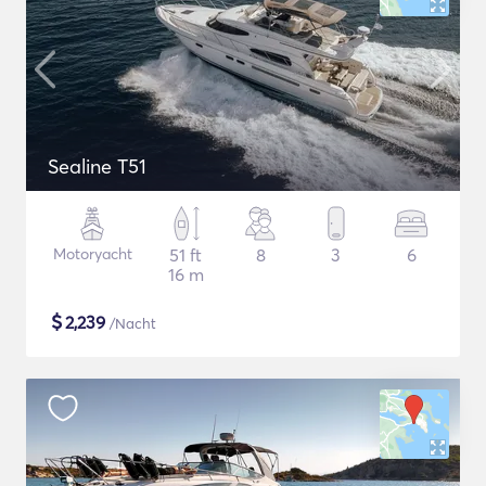
Sealine T51
Motoryacht
51 ft
8
3
6
16 m
$
2,239
/Nacht