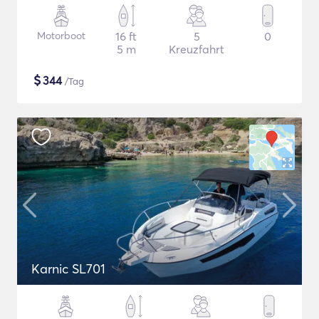
Motorboot
16 ft
5
0
5 m
Kreuzfahrt
$
344
/Tag
Karnic SL701