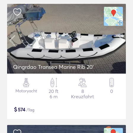
Qingrdao Transea Marine Rib 20'
Motoryacht
20 ft
8
0
6 m
Kreuzfahrt
$
574
/Tag