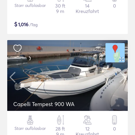
Starr aufblasbar
30 ft
14
0
9 m
Kreuzfahrt
$
1,016
/Tag
Capelli Tempest 900 WA
Starr aufblasbar
28 ft
12
0
9 m
Kreuzfahrt