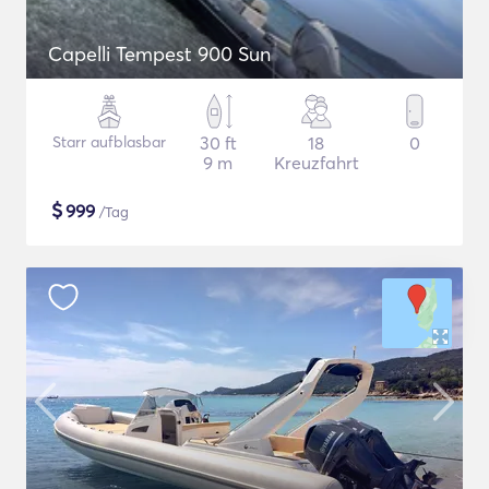
Capelli Tempest 900 Sun
Starr aufblasbar
30 ft
18
0
9 m
Kreuzfahrt
$
999
/Tag