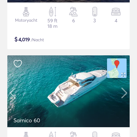
Motoryacht
59 ft
6
3
4
18 m
$
4,019
/Nacht
Sarnico 60