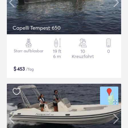
Capelli Tempest 650
Starr aufblasbar
19 ft
10
0
6 m
Kreuzfahrt
$
453
/Tag