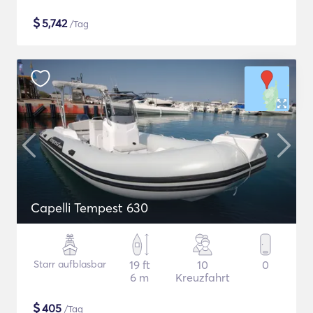
$
5,742
/Tag
Capelli Tempest 630
Starr aufblasbar
19 ft
10
0
6 m
Kreuzfahrt
$
405
/Tag