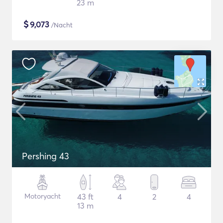
23 m
$
9,073
/Nacht
Pershing 43
Motoryacht
43 ft
4
2
4
13 m