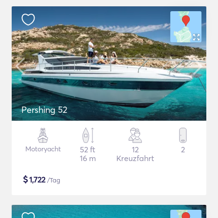
Pershing 52
Motoryacht
52 ft
12
2
16 m
Kreuzfahrt
$
1,722
/Tag