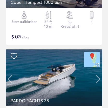
Capelli Tempest 1000 Sun
Starr aufblasbar
33 ft
18
1
10 m
Kreuzfahrt
$
1,171
/Tag
PARDO YACHTS 38