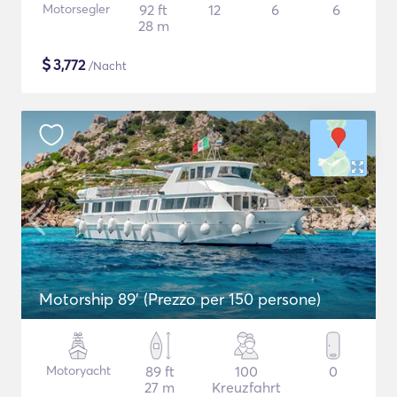
Motorsegler
92 ft
12
6
6
28 m
$
3,772
/Nacht
Motorship 89' (Prezzo per 150 persone)
Motoryacht
89 ft
100
0
27 m
Kreuzfahrt