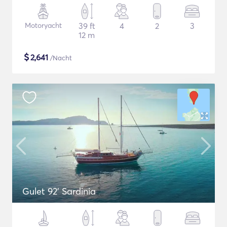
Motoryacht
39 ft
4
2
3
12 m
$
2,641
/Nacht
Gulet 92' Sardinia