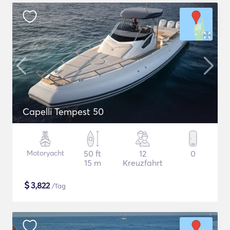
Capelli Tempest 50
Motoryacht
50 ft
12
0
15 m
Kreuzfahrt
$
3,822
/Tag