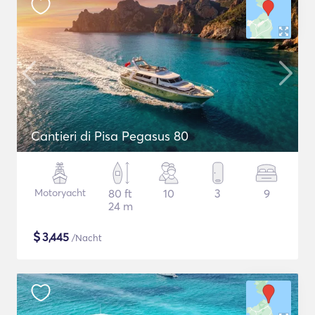
Cantieri di Pisa Pegasus 80
Motoryacht
80 ft
10
3
9
24 m
$
3,445
/Nacht