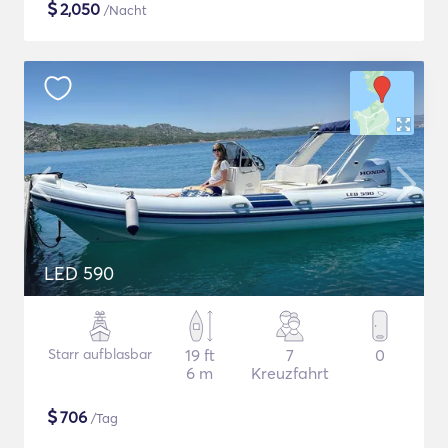
$
2,050
/Nacht
LED 590
Starr aufblasbar
19 ft
7
0
6 m
Kreuzfahrt
$
706
/Tag