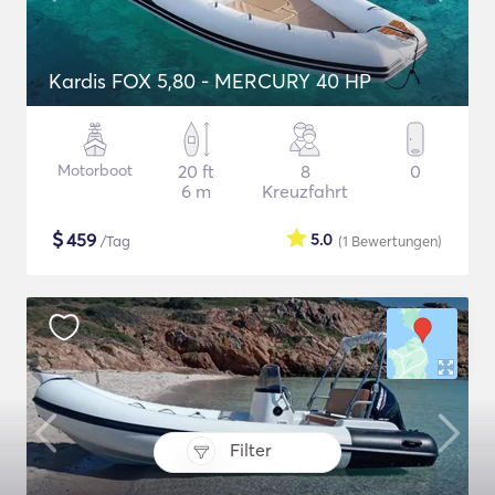
Kardis FOX 5,80 - MERCURY 40 HP
Motorboot
20 ft
8
0
6 m
Kreuzfahrt
$
459
5.0
/Tag
(1
Bewertungen
)
Filter