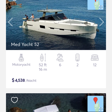
Med Yacht 52
Motoryacht
52 ft
6
2
12
16 m
$
4,538
/Nacht