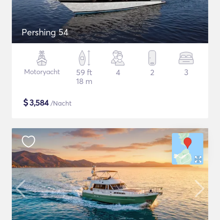
Pershing 54
Motoryacht
59 ft
4
2
3
18 m
$
3,584
/Nacht