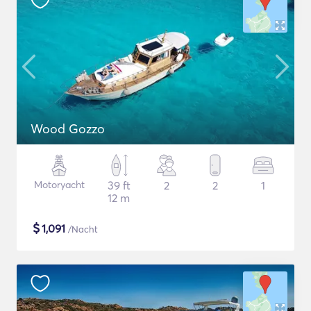
Wood Gozzo
Motoryacht
39 ft
2
2
1
12 m
$
1,091
/Nacht