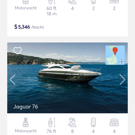
Motoryacht
60 ft
4
2
2
18 m
$
5,346
/Nacht
Jaguar 76
Motoryacht
76 ft
8
4
4