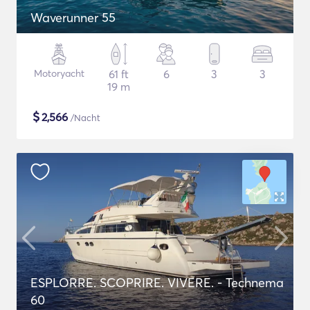
Waverunner 55
Motoryacht
61 ft
6
3
3
19 m
$
2,566
/Nacht
ESPLORRE. SCOPRIRE. VIVERE. - Technema
60