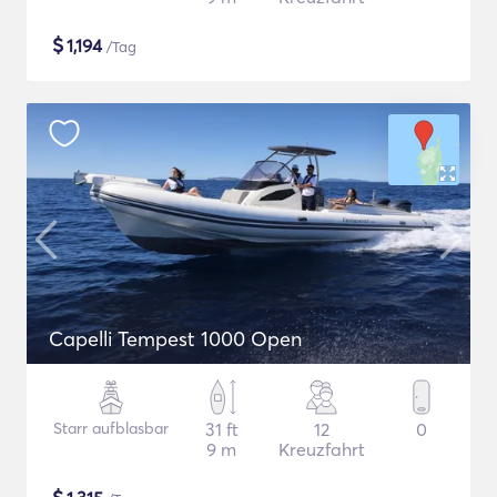
$
1,194
/Tag
Capelli Tempest 1000 Open
Starr aufblasbar
31 ft
12
0
9 m
Kreuzfahrt