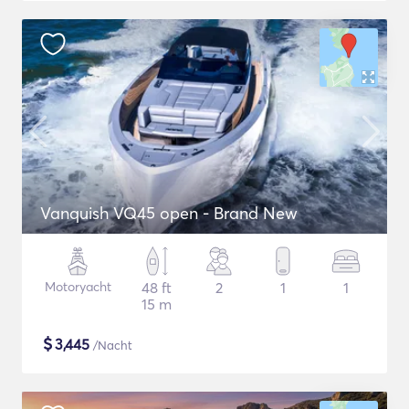
Vanquish VQ45 open - Brand New
Motoryacht
48 ft
2
1
1
15 m
$
3,445
/Nacht