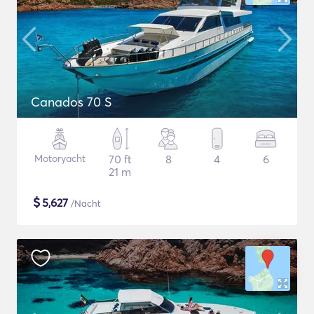
Canados 70 S
Motoryacht
70 ft
8
4
6
21 m
$
5,627
/Nacht