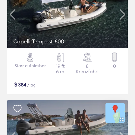
Capelli Tempest 600
Starr aufblasbar
19 ft
8
0
6 m
Kreuzfahrt
$
384
/Tag