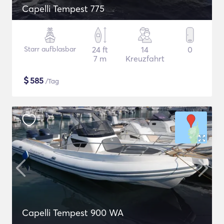
Capelli Tempest 775
Starr aufblasbar
24 ft
14
0
7 m
Kreuzfahrt
$
585
/Tag
Capelli Tempest 900 WA