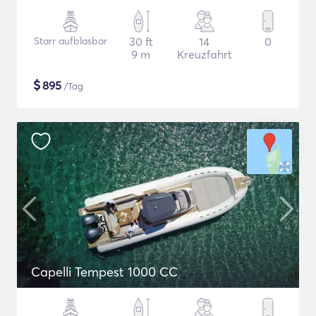
Starr aufblasbar
30 ft
14
0
9 m
Kreuzfahrt
$
895
/Tag
Capelli Tempest 1000 CC