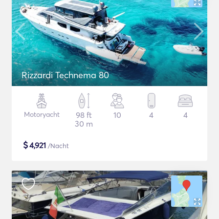
Rizzardi Technema 80
Motoryacht
98 ft
10
4
4
30 m
$
4,921
/Nacht