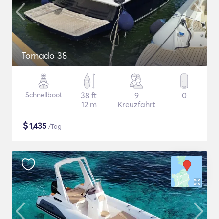
Tornado 38
Schnellboot
38 ft
9
0
12 m
Kreuzfahrt
$
1,435
/Tag