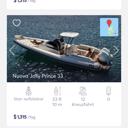
$
1,315
/Tag
Nuova Jolly Prince 33
Starr aufblasbar
33 ft
12
0
10 m
Kreuzfahrt
$
1,315
/Tag