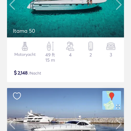
Itama 50
Motoryacht
49 ft
4
2
3
15 m
$
2,148
/Nacht