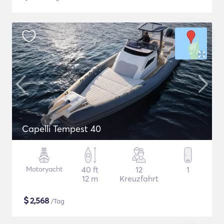
Capelli Tempest 40
Motoryacht
40 ft
12
1
12 m
Kreuzfahrt
$
2,568
/Tag