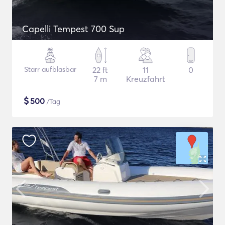
Capelli Tempest 700 Sup
Starr aufblasbar
22 ft
11
0
7 m
Kreuzfahrt
$
500
/Tag