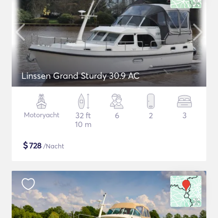
Linssen Grand Sturdy 30.9 AC
Motoryacht
32 ft
6
2
3
10 m
$
728
/Nacht