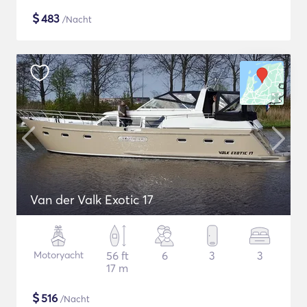
$
483
/Nacht
Van der Valk Exotic 17
Motoryacht
56 ft
6
3
3
17 m
$
516
/Nacht