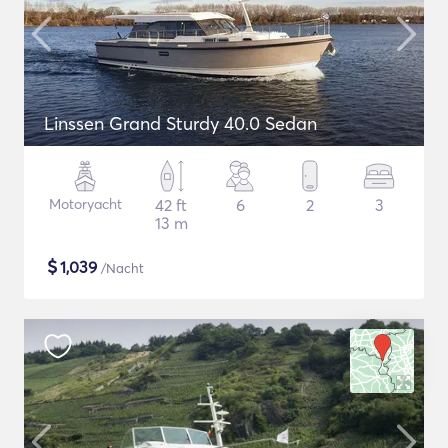
Linssen Grand Sturdy 40.0 Sedan
Motoryacht
42 ft
6
2
3
13 m
$
1,039
/Nacht