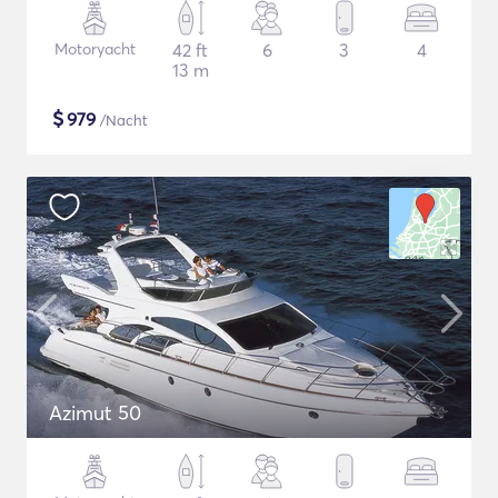
Motoryacht
42 ft
6
3
4
13 m
$
979
/Nacht
Azimut 50