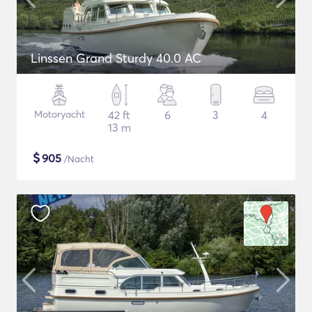
Linssen Grand Sturdy 40.0 AC
Motoryacht
42 ft
6
3
4
13 m
$
905
/Nacht