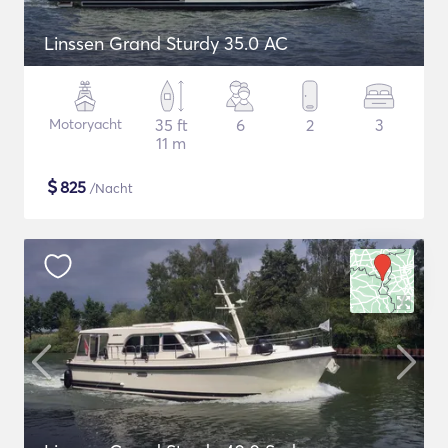
Linssen Grand Sturdy 35.0 AC
Motoryacht
35 ft
6
2
3
11 m
$
825
/Nacht