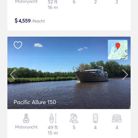
Motoryacht
52 ft
6
2
2
16 m
$
4,559
/Nacht
Pacific Allure 150
Motoryacht
49 ft
5
4
4
15 m