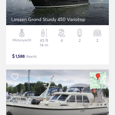
Linssen Grand Sturdy 450 Variotop
Motoryacht
45 ft
4
2
2
14 m
$
1,588
/Nacht