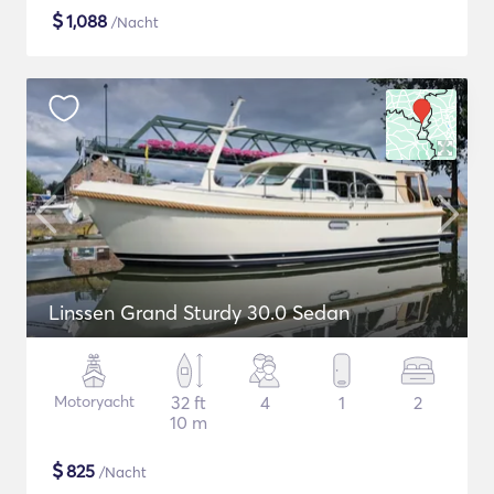
$
1,088
/Nacht
Linssen Grand Sturdy 30.0 Sedan
Motoryacht
32 ft
4
1
2
10 m
$
825
/Nacht