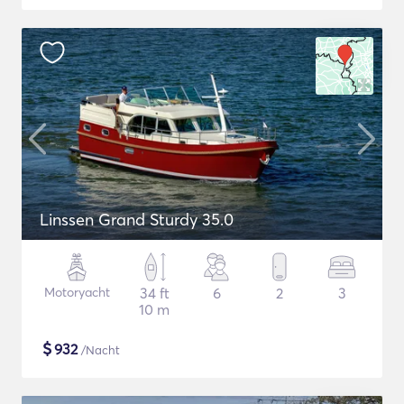
Linssen Grand Sturdy 35.0
Motoryacht
34 ft
6
2
3
10 m
$
932
/Nacht