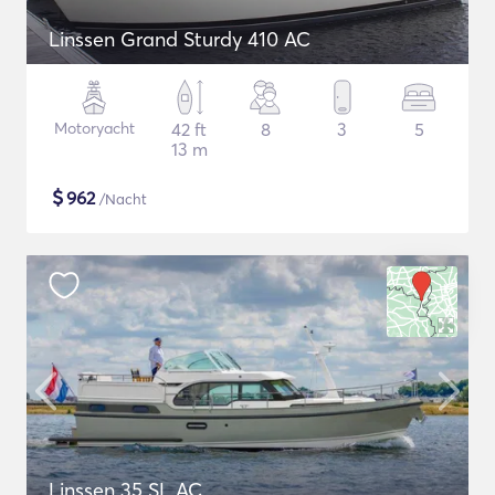
Linssen Grand Sturdy 410 AC
Motoryacht
42 ft
8
3
5
13 m
$
962
/Nacht
Linssen 35 SL AC