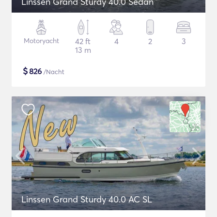
Linssen Grand Sturdy 40.0 Sedan
Motoryacht
42 ft
4
2
3
13 m
$
826
/Nacht
Linssen Grand Sturdy 40.0 AC SL