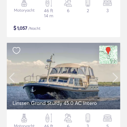
Motoryacht
46 ft
6
2
3
14 m
$
1,057
/Nacht
Linssen Grand Sturdy 45.0 AC Intero
Motoryacht
46 ft
6
3
5