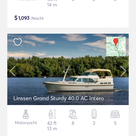
14 m
$
1,093
/Nacht
Linssen Grand Sturdy 40.0 AC Intero
Motoryacht
42 ft
8
3
5
13 m