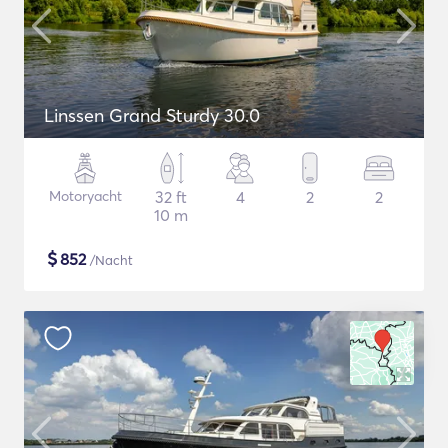
Linssen Grand Sturdy 30.0
Motoryacht
32 ft
4
2
2
10 m
$
852
/Nacht