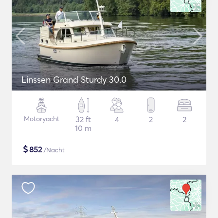
Linssen Grand Sturdy 30.0
Motoryacht
32 ft
4
2
2
10 m
$
852
/Nacht