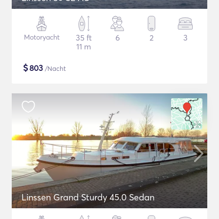
Motoryacht
35 ft
6
2
3
11 m
$
803
/Nacht
Linssen Grand Sturdy 45.0 Sedan