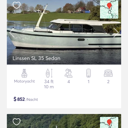
Linssen SL 35 Sedan
Motoryacht
34 ft
4
1
2
10 m
$
852
/Nacht