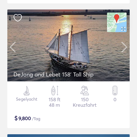
DeJong and Lebet 158' Tall Ship
Segelyacht
158 ft
150
0
48 m
Kreuzfahrt
$
9,800
/Tag