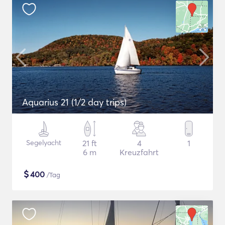
Aquarius 21 (1/2 day trips)
Segelyacht
21 ft
4
1
6 m
Kreuzfahrt
$
400
/Tag