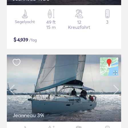
Segelyacht
49 ft
12
3
15 m
Kreuzfahrt
$
4,939
/Tag
Jeanneau 39i