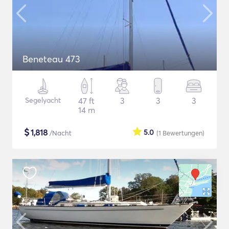
Beneteau 473
Segelyacht
47 ft
3
3
3
14 m
$
1,818
5.0
/Nacht
(1
Bewertungen
)