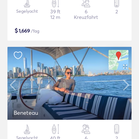
Segelyacht
39 ft
6
2
12 m
Kreuzfahrt
$
1,669
/Tag
Beneteau
Segelyacht
40 ft
6
2