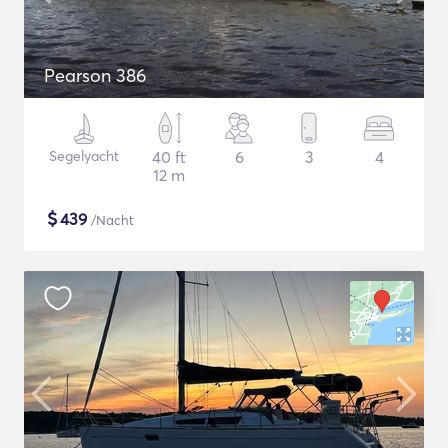
Pearson 386
Segelyacht
40 ft
6
3
4
12 m
$
439
/Nacht