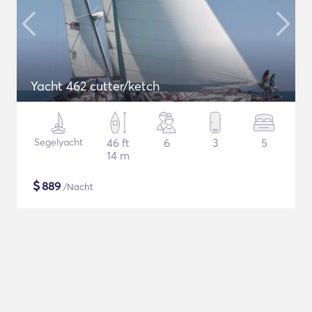
Yacht 462 cutter/ketch
Segelyacht
46 ft
6
3
5
14 m
$
889
/Nacht