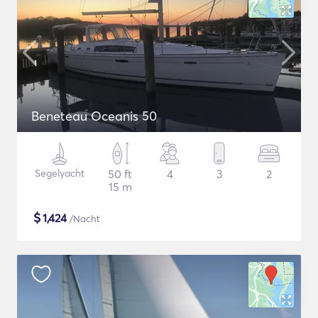
Beneteau Oceanis 50
Segelyacht
50 ft
4
3
2
15 m
$
1,424
/Nacht