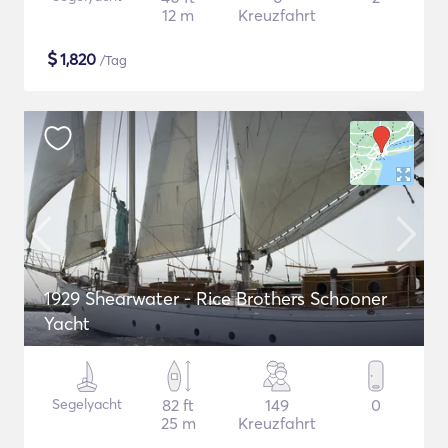
12 m
Kreuzfahrt
$
1,820
/Tag
1929 Shearwater - Rice Brothers Schooner
Yacht
Segelyacht
82 ft
149
0
25 m
Kreuzfahrt