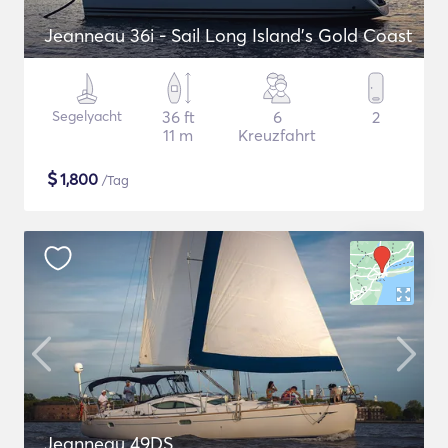
Jeanneau 36i - Sail Long Island's Gold Coast
Segelyacht
36 ft
6
2
11 m
Kreuzfahrt
$
1,800
/Tag
Jeanneau 49DS