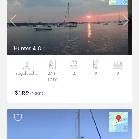
Hunter 410
Segelyacht
41 ft
4
2
2
12 m
$
1,139
/Nacht