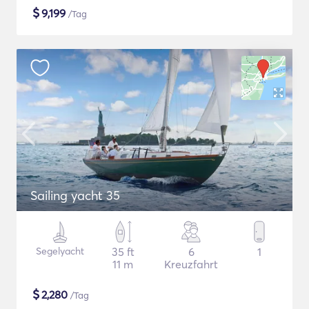
$
9,199
/Tag
Sailing yacht 35
Segelyacht
35 ft
6
1
11 m
Kreuzfahrt
$
2,280
/Tag