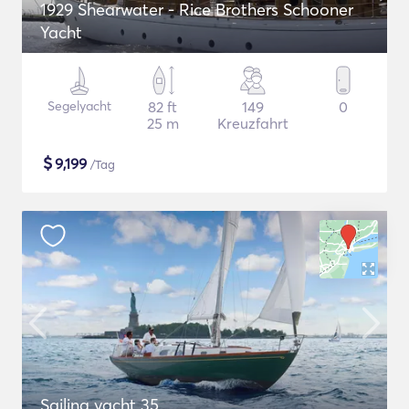
1929 Shearwater - Rice Brothers Schooner
Yacht
Segelyacht
82 ft
149
0
25 m
Kreuzfahrt
$
9,199
/Tag
Sailing yacht 35