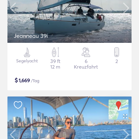
Jeanneau 39i
Segelyacht
39 ft
6
2
12 m
Kreuzfahrt
$
1,669
/Tag