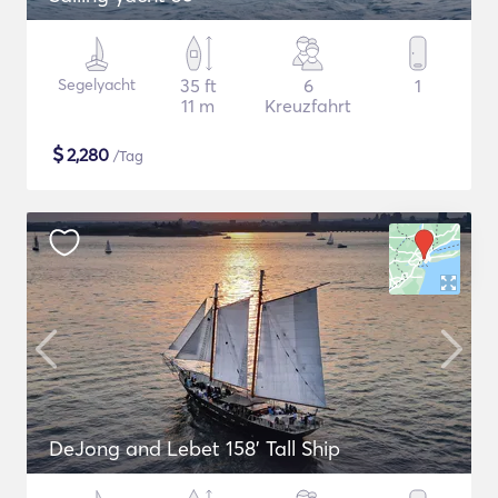
Segelyacht
35 ft
6
1
11 m
Kreuzfahrt
$
2,280
/Tag
DeJong and Lebet 158' Tall Ship