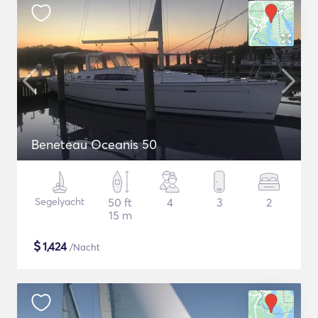
Beneteau Oceanis 50
Segelyacht
50 ft
4
3
2
15 m
$
1,424
/Nacht