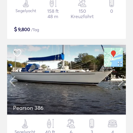
Segelyacht
158 ft
150
0
48 m
Kreuzfahrt
$
9,800
/Tag
Pearson 386
Segelyacht
40 ft
6
3
4