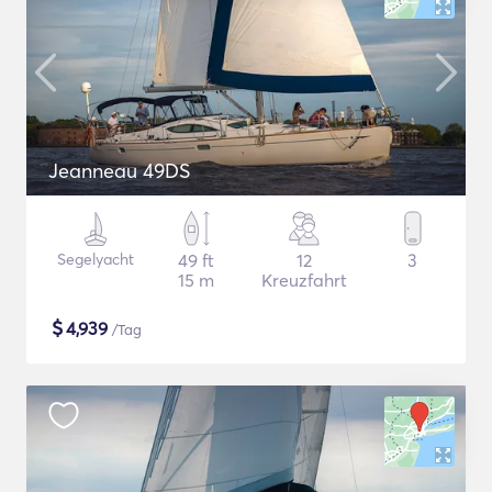
Jeanneau 49DS
Segelyacht
49 ft
12
3
15 m
Kreuzfahrt
$
4,939
/Tag