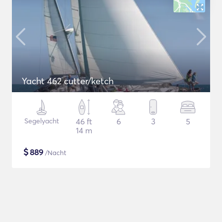
Yacht 462 cutter/ketch
Segelyacht
46 ft
6
3
5
14 m
$
889
/Nacht