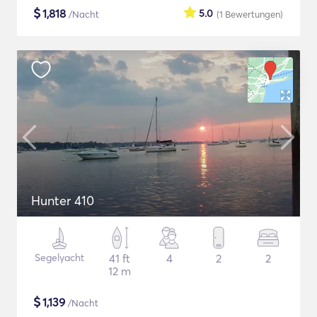
$
1,818
5.0
/Nacht
(1
Bewertungen
)
Hunter 410
Segelyacht
41 ft
4
2
2
12 m
$
1,139
/Nacht