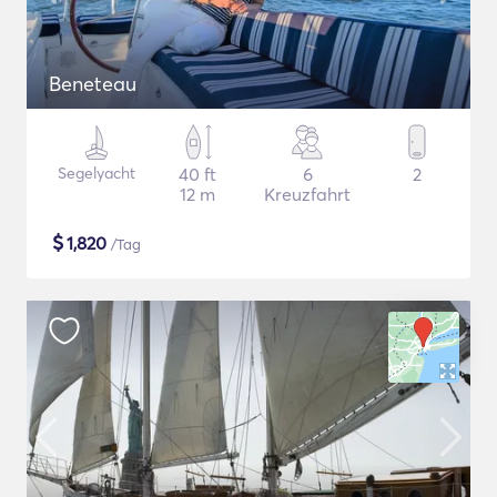
Beneteau
Segelyacht
40 ft
6
2
12 m
Kreuzfahrt
$
1,820
/Tag