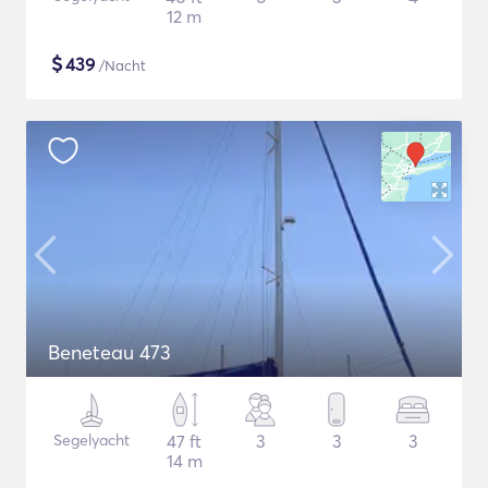
12 m
$
439
/Nacht
Beneteau 473
Segelyacht
47 ft
3
3
3
14 m