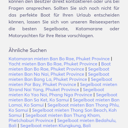
können den Besitzer direkt kontaktieren oder uns bei
Fragen ansprechen. Sollten Sie sich noch nicht für
das perfekte Boot für Ihren Urlaub entscheiden
können, lassen Sie sich von unseren Reiseexperten
die besten Segelboote, Katamarane oder
Motoryachten für Ihre Reise vorschlagen.
Ähnliche Suchen
Katamaran mieten Ban Bo Rae, Phuket Province
|
Yacht mieten Ban Bo Rae, Phuket Province
|
Boot
mieten Ban Bo Rae, Phuket Province
|
Segelboot
mieten Ban Na Nai, Phuket Province
|
Segelboot
mieten Ban Bang La, Phuket Province
|
Segelboot
mieten Por Bay, Phuket Province
|
Segelboot mieten
Strand Nai Yang, Phuket Province
|
Segelboot
mieten Ko Yao Noi, Phang Nga Province
|
Segelboot
mieten Ban Sa Ket, Ko Samui
|
Segelboot mieten Ban
Lamai, Ko Samui
|
Segelboot mieten Ban Thong Phlu,
Ko Samui
|
Segelboot mieten Thong Son Beach, Koh
Samui
|
Segelboot mieten Ban Thung Kham,
Phetchaburi Province
|
Segelboot mieten Bedahulu,
Bali
|
Segelboot mieten Klungkung, Bali