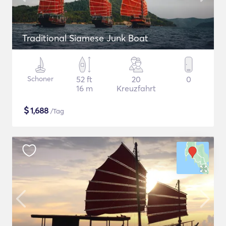
Traditional Siamese Junk Boat
Schoner
52 ft
20
0
16 m
Kreuzfahrt
$
1,688
/Tag