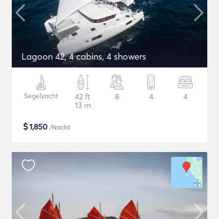
Lagoon 42, 4 cabins, 4 showers
Segelyacht
42 ft
8
4
4
13 m
$
1,850
/Nacht