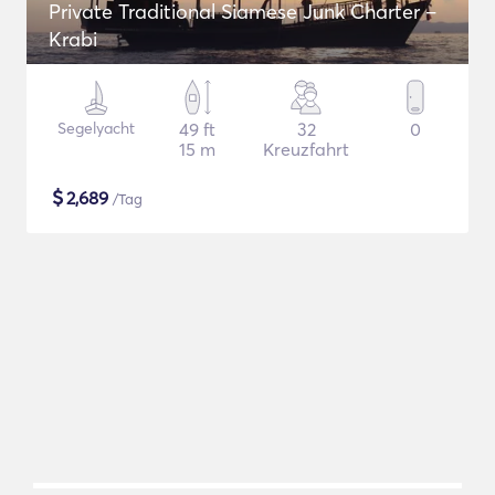
Private Traditional Siamese Junk Charter –
Krabi
Segelyacht
49 ft
32
0
15 m
Kreuzfahrt
$
2,689
/Tag