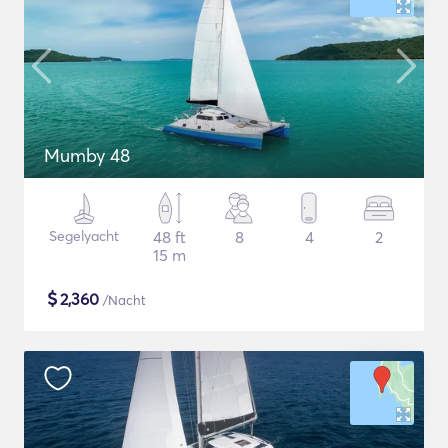
Mumby 48
Segelyacht
48 ft
8
4
2
15 m
$
2,360
/Nacht