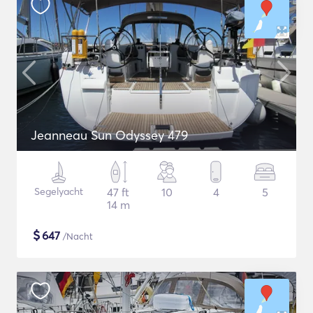
Jeanneau Sun Odyssey 479
Segelyacht
47 ft
10
4
5
14 m
$
647
/Nacht