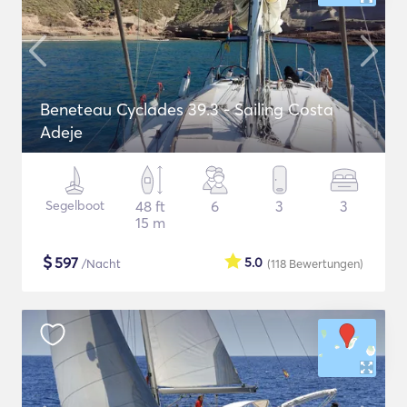
Beneteau Cyclades 39.3 - Sailing Costa
Adeje
Segelboot
48 ft
6
3
3
15 m
$
597
5.0
/Nacht
(118
Bewertungen
)