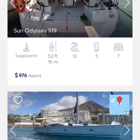
Sun Odyssey 519
Segelyacht
52 ft
12
5
7
16 m
$
976
/Nacht