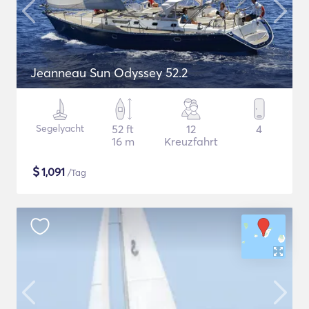
Jeanneau Sun Odyssey 52.2
Segelyacht
52 ft
12
4
16 m
Kreuzfahrt
$
1,091
/Tag