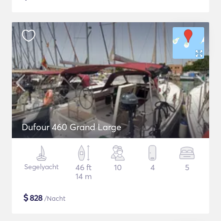
Dufour 460 Grand Large
Segelyacht
46 ft
10
4
5
14 m
$
828
/Nacht