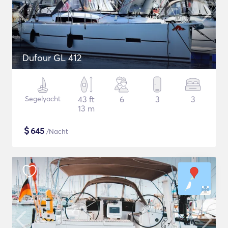
Dufour GL 412
Segelyacht
43 ft
6
3
3
13 m
$
645
/Nacht