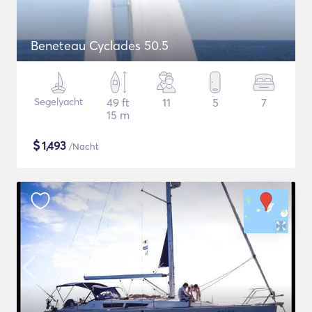
Beneteau Cyclades 50.5
Segelyacht
49 ft
11
5
7
15 m
$
1,493
/Nacht