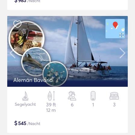
$
983
/Nacht
Alemán Bavaria
Segelyacht
39 ft
6
1
3
12 m
$
545
/Nacht