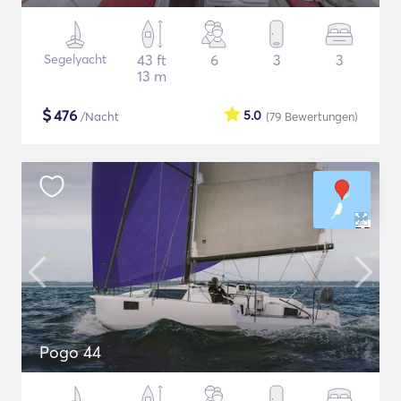
Segelyacht
43 ft
6
3
3
13 m
$
476
5.0
/Nacht
(79
Bewertungen
)
Pogo 44