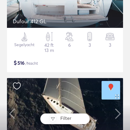
Dufour 412 GL
Segelyacht
42 ft
6
3
3
13 m
$
516
/Nacht
Filter