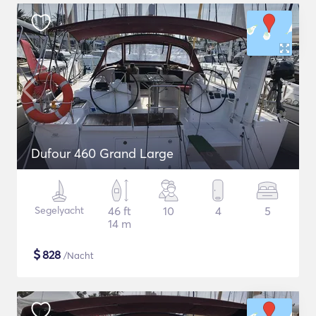
Dufour 460 Grand Large
Segelyacht
46 ft
10
4
5
14 m
$
828
/Nacht