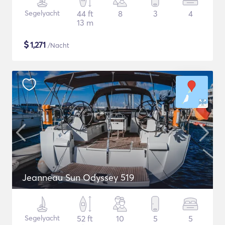
Segelyacht
44 ft
8
3
4
13 m
$
1,271
/Nacht
Jeanneau Sun Odyssey 519
Segelyacht
52 ft
10
5
5