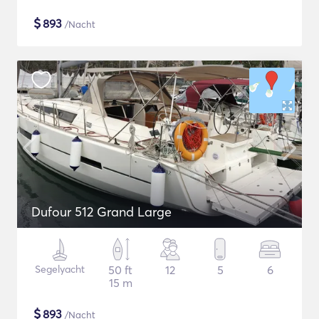
$
893
/Nacht
Dufour 512 Grand Large
Segelyacht
50 ft
12
5
6
15 m
$
893
/Nacht