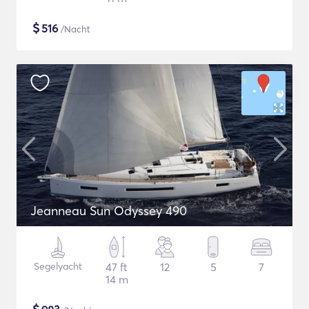
$
516
/Nacht
Jeanneau Sun Odyssey 490
Segelyacht
47 ft
12
5
7
14 m