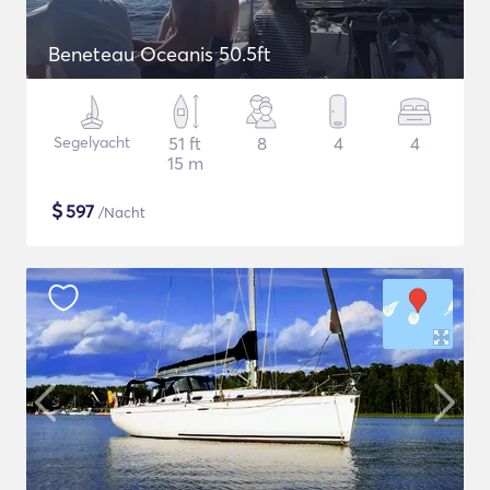
Beneteau Oceanis 50.5ft
Segelyacht
51 ft
8
4
4
15 m
$
597
/Nacht