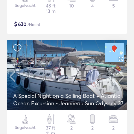
Segelyacht
43 ft
10
4
5
13 m
$
630
/Nacht
A Special Night on a Sailing Boat + Atlantic
Ocean Excursion - Jeanneau Sun Odyssey 37
Segelyacht
37 ft
2
2
2
11 m