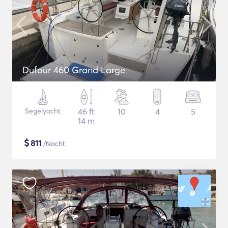
Dufour 460 Grand Large
Segelyacht
46 ft
10
4
5
14 m
$
811
/Nacht