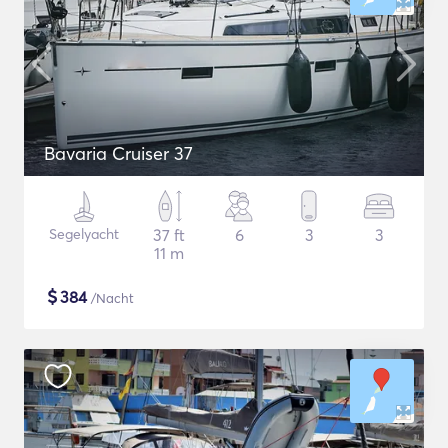
Bavaria Cruiser 37
Segelyacht
37 ft
6
3
3
11 m
$
384
/Nacht