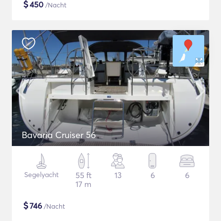
$
450
/Nacht
Bavaria Cruiser 56
Segelyacht
55 ft
13
6
6
17 m
$
746
/Nacht