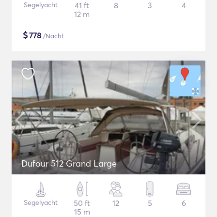
Segelyacht
41 ft
8
3
4
12 m
$
778
/Nacht
Dufour 512 Grand Large
Segelyacht
50 ft
12
5
6
15 m