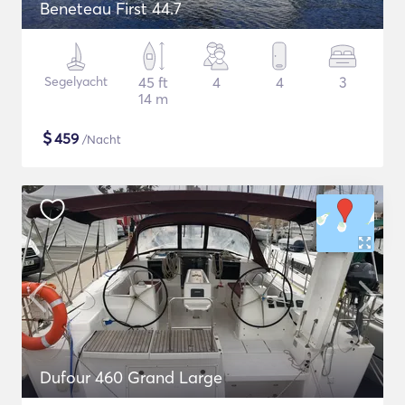
Beneteau First 44.7
Segelyacht
45 ft
4
4
3
14 m
$
459
/Nacht
Dufour 460 Grand Large