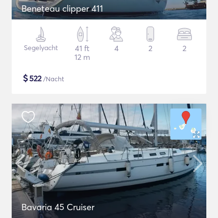
Beneteau clipper 411
Segelyacht
41 ft
4
2
2
12 m
$
522
/Nacht
Bavaria 45 Cruiser