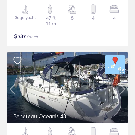
Segelyacht
47 ft
8
4
4
14 m
$
737
/Nacht
Beneteau Oceanis 43