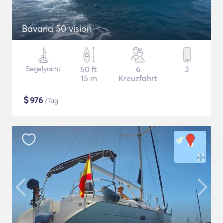
Bavaria 50 vision
Segelyacht
50 ft
6
3
15 m
Kreuzfahrt
$
976
/Tag