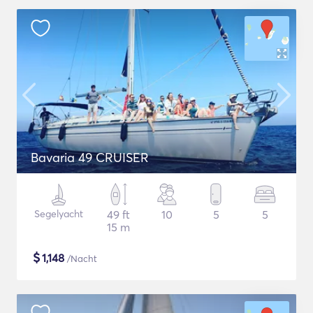
Bavaria 49 CRUISER
Segelyacht
49 ft
10
5
5
15 m
$
1,148
/Nacht