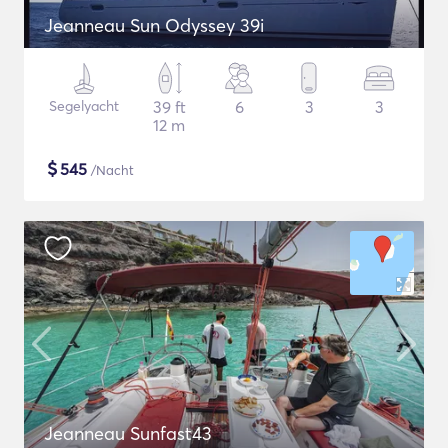
Jeanneau Sun Odyssey 39i
Segelyacht
39 ft
6
3
3
12 m
$
545
/Nacht
Jeanneau Sunfast43