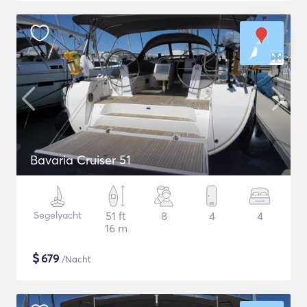
Bavaria Cruiser 51
Segelyacht
51 ft
8
4
4
16 m
$
679
/Nacht