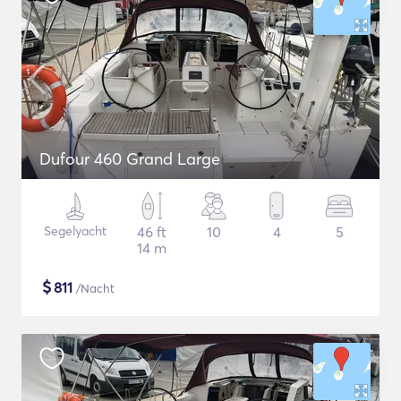
Dufour 460 Grand Large
Segelyacht
46 ft
10
4
5
14 m
$
811
/Nacht