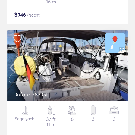
16 m
$
746
/Nacht
Dufour 382 GL
Segelyacht
37 ft
6
3
3
11 m