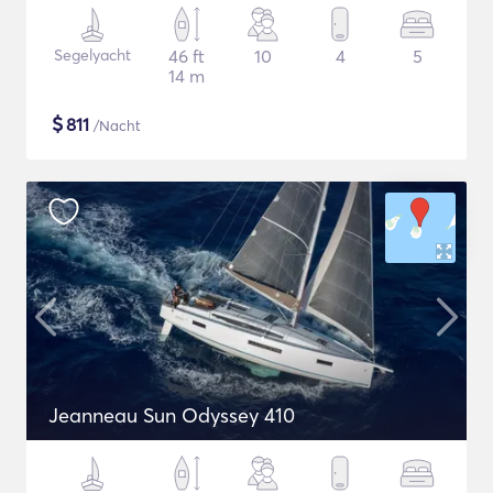
Segelyacht
46 ft
10
4
5
14 m
$
811
/Nacht
Jeanneau Sun Odyssey 410