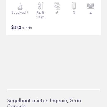
Segelyacht
34 ft
6
3
4
10 m
$
540
/Nacht
Segelboot mieten Ingenio, Gran
Canaria