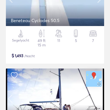
Beneteau Cyclades 50.5
Segelyacht
49 ft
11
5
7
15 m
$
1,493
/Nacht