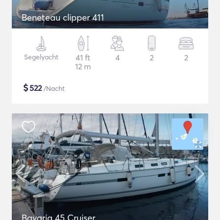
Beneteau clipper 411
Segelyacht
41 ft
4
2
2
12 m
$
522
/Nacht
Bavaria 45 Cruiser