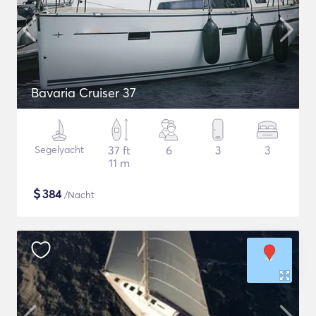
Bavaria Cruiser 37
Segelyacht
37 ft
6
3
3
11 m
$
384
/Nacht