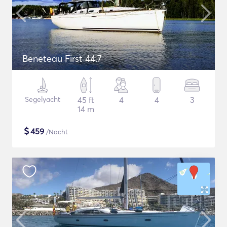
Beneteau First 44.7
Segelyacht
45 ft
4
4
3
14 m
$
459
/Nacht