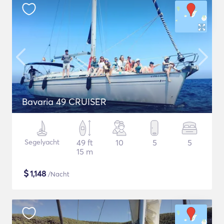
Bavaria 49 CRUISER
Segelyacht
49 ft
10
5
5
15 m
$
1,148
/Nacht