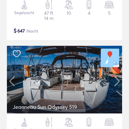
Segelyacht
47 ft
10
4
5
14 m
$
647
/Nacht
Jeanneau Sun Odyssey 519