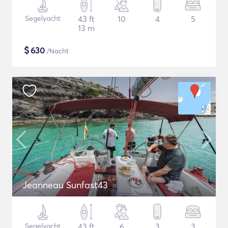
Segelyacht
43 ft
10
4
5
13 m
$
630
/Nacht
Jeanneau Sunfast43
Segelyacht
43 ft
6
3
3