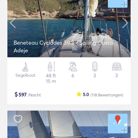
Beneteau Cyclades 39.3 - Sailing Costa
Adeje
Segelboot
48 ft
6
3
3
15 m
$
597
5.0
/Nacht
(118
Bewertungen
)