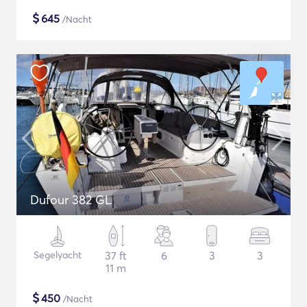
$
645
/Nacht
Dufour 382 GL
Segelyacht
37 ft
6
3
3
11 m
$
450
/Nacht