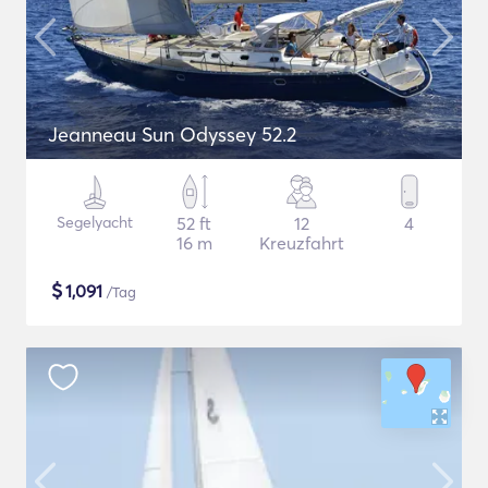
Jeanneau Sun Odyssey 52.2
Segelyacht
52 ft
12
4
16 m
Kreuzfahrt
$
1,091
/Tag