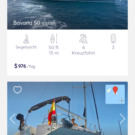
Bavaria 50 vision
Segelyacht
50 ft
6
3
15 m
Kreuzfahrt
$
976
/Tag