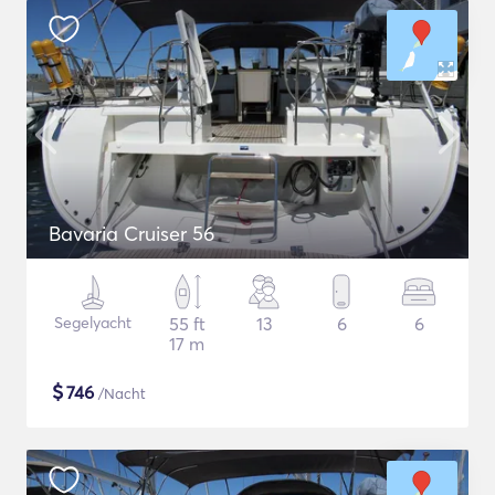
Bavaria Cruiser 56
Segelyacht
55 ft
13
6
6
17 m
$
746
/Nacht