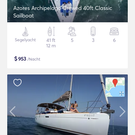
Azores Archipelago Crewed 40ft Classic
Sailboat
Segelyacht
41 ft
5
3
6
12 m
$
953
/Nacht