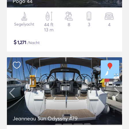
Pogo 44
Segelyacht
44 ft
8
3
4
13 m
$
1,271
/Nacht
Jeanneau Sun Odyssey 479