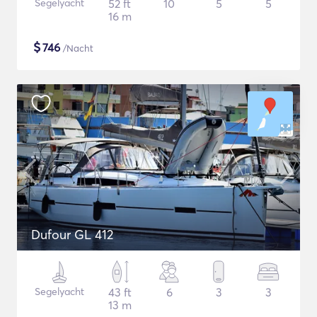
Segelyacht
52 ft
10
5
5
16 m
$
746
/Nacht
Dufour GL 412
Segelyacht
43 ft
6
3
3
13 m