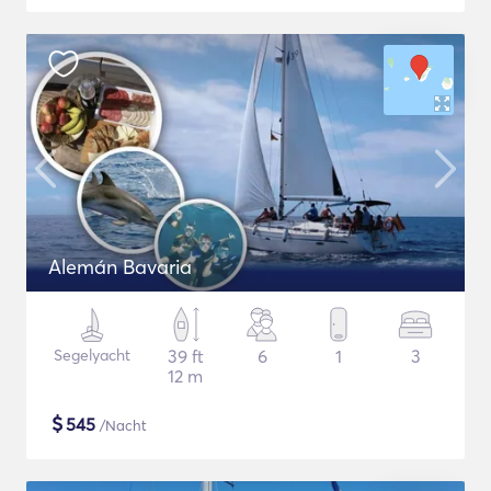
Alemán Bavaria
Segelyacht
39 ft
6
1
3
12 m
$
545
/Nacht