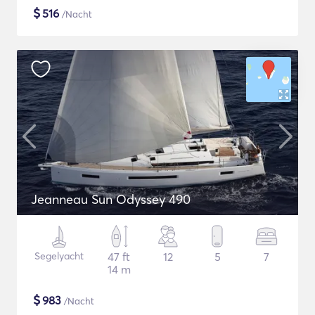
$
516
/Nacht
Jeanneau Sun Odyssey 490
Segelyacht
47 ft
12
5
7
14 m
$
983
/Nacht