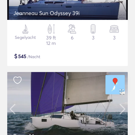
Jeanneau Sun Odyssey 39i
Segelyacht
39 ft
6
3
3
12 m
$
545
/Nacht