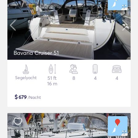
Bavaria Cruiser 51
Segelyacht
51 ft
8
4
4
16 m
$
679
/Nacht