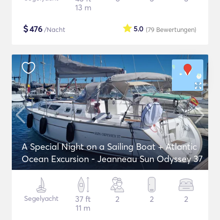
13 m
$
476
5.0
/Nacht
(79
Bewertungen
)
A Special Night on a Sailing Boat + Atlantic
Ocean Excursion - Jeanneau Sun Odyssey 37
Segelyacht
37 ft
2
2
2
11 m