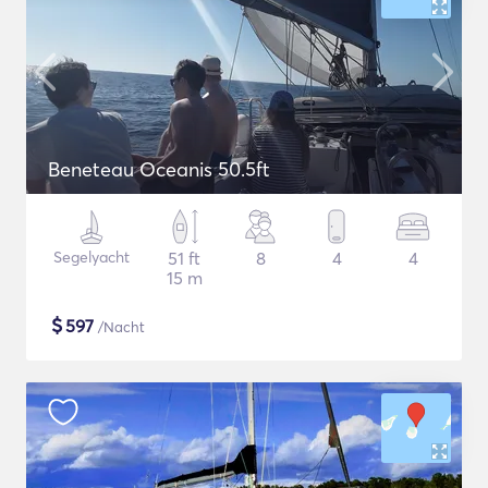
Beneteau Oceanis 50.5ft
Segelyacht
51 ft
8
4
4
15 m
$
597
/Nacht