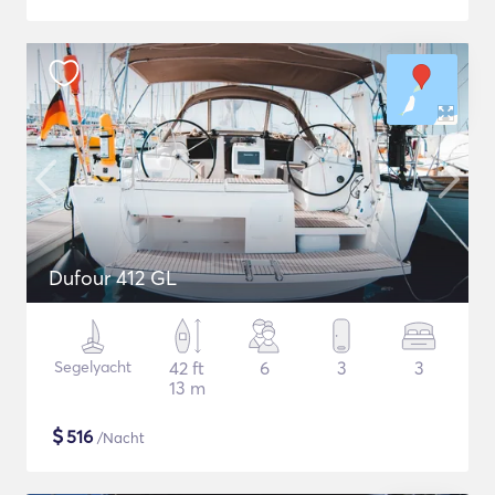
Dufour 412 GL
Segelyacht
42 ft
6
3
3
13 m
$
516
/Nacht