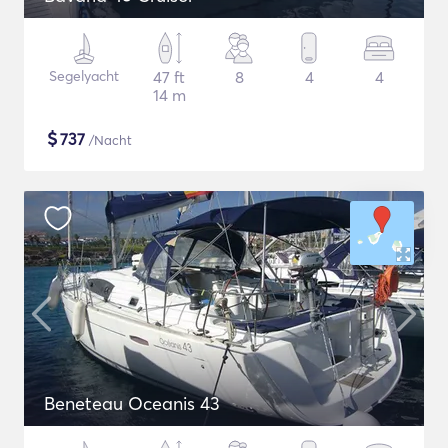
Segelyacht
47 ft
8
4
4
14 m
$
737
/Nacht
Beneteau Oceanis 43