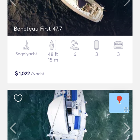
Beneteau First 47.7
Segelyacht
48 ft
6
3
3
15 m
$
1,022
/Nacht