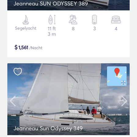
Jeanneau SUN ODYSSEY 389
Segelyacht
11 ft
8
3
4
3 m
$
1,561
/Nacht
Jeanneau Sun Odyssey 349