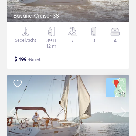
Bavaria Cruiser 38
Segelyacht
39 ft
7
3
4
12 m
$
499
/Nacht