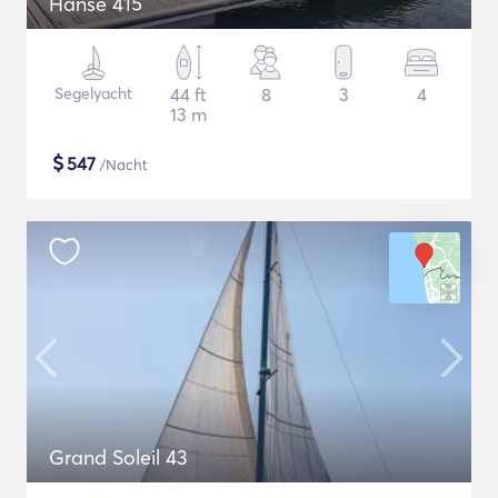
Hanse 415
Segelyacht
44 ft
8
3
4
13 m
$
547
/Nacht
Grand Soleil 43