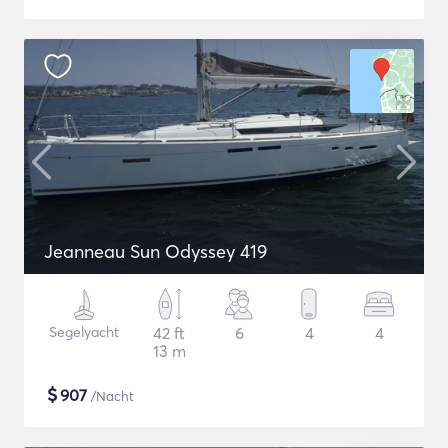
Jeanneau Sun Odyssey 419
Segelyacht
42 ft
6
4
4
13 m
$
907
/Nacht