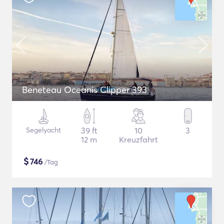
Beneteau Oceanis Clipper 393
Segelyacht
39 ft
10
3
12 m
Kreuzfahrt
$
746
/Tag