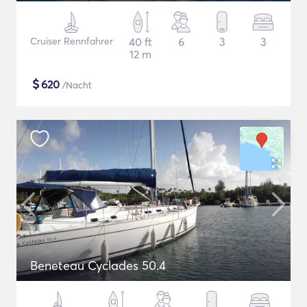
Cruiser Rennfahrer
40 ft
6
3
3
12 m
$
620
/Nacht
Beneteau Cyclades 50.4