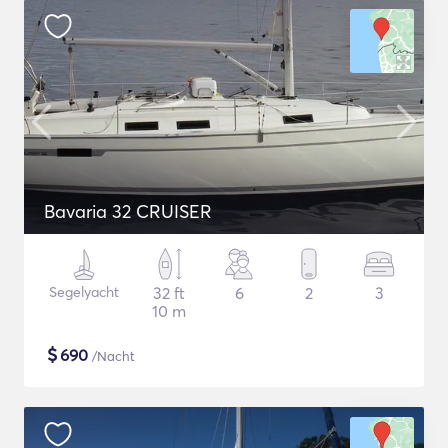
Bavaria 32 CRUISER
Segelyacht
32 ft
6
2
3
10 m
$
690
/Nacht