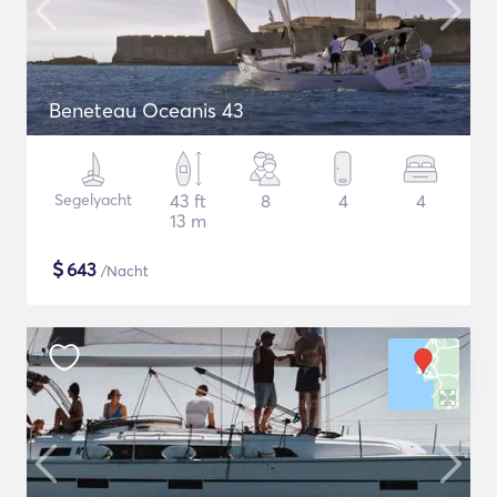
Beneteau Oceanis 43
Segelyacht
43 ft
8
4
4
13 m
$
643
/Nacht