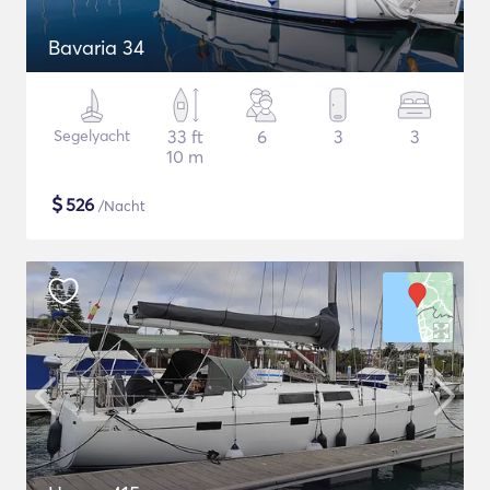
Bavaria 34
Segelyacht
33 ft
6
3
3
10 m
$
526
/Nacht