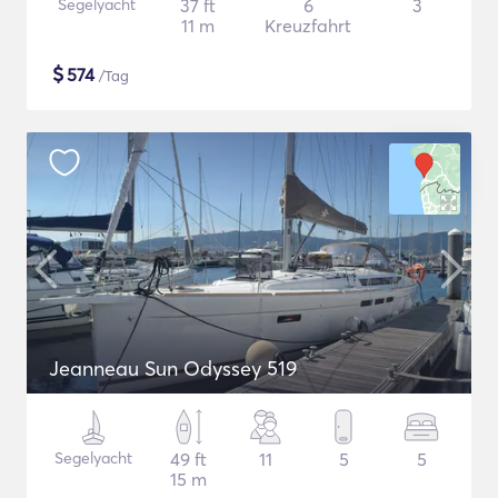
Segelyacht
37 ft
6
3
11 m
Kreuzfahrt
$
574
/Tag
Jeanneau Sun Odyssey 519
Segelyacht
49 ft
11
5
5
15 m