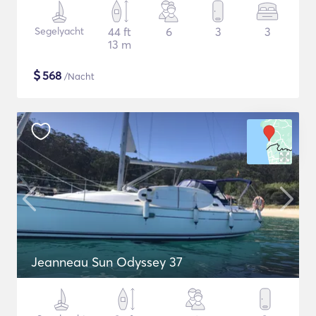
Segelyacht
44 ft
6
3
3
13 m
$
568
/Nacht
Jeanneau Sun Odyssey 37