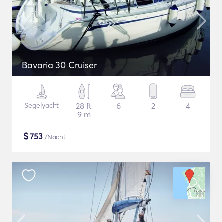
Bavaria 30 Cruiser
Segelyacht
28 ft
6
2
4
9 m
$
753
/Nacht