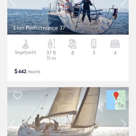
Elan Performance 37
Segelyacht
37 ft
8
3
4
11 m
$
442
/Nacht