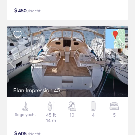
$
450
/Nacht
Elan Impression 45
Segelyacht
45 ft
10
4
5
14 m
$
605
/Nacht