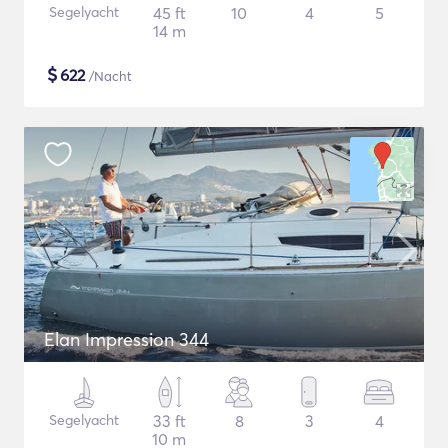
Segelyacht
45 ft
10
4
5
14 m
$
622
/Nacht
Elan Impression 344
Segelyacht
33 ft
8
3
4
10 m