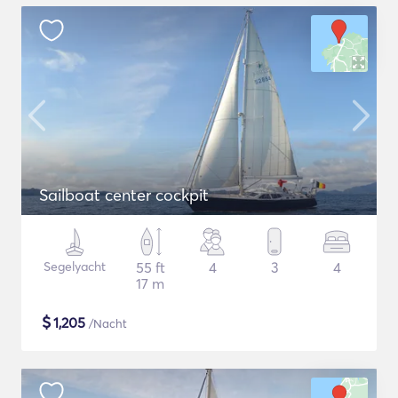
Sailboat center cockpit
Segelyacht
55 ft
4
3
4
17 m
$
1,205
/Nacht