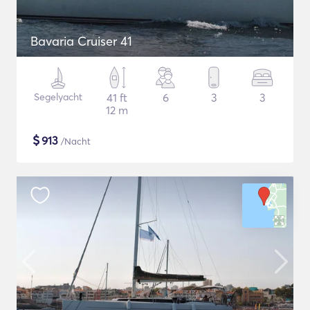
Bavaria Cruiser 41
Segelyacht
41 ft
6
3
3
12 m
$
913
/Nacht