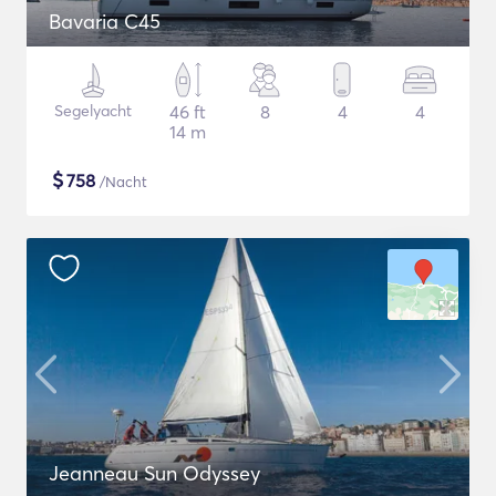
Bavaria C45
Segelyacht
46 ft
8
4
4
14 m
$
758
/Nacht
Jeanneau Sun Odyssey