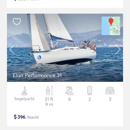
Elan Performance 31
Segelyacht
31 ft
6
2
3
9 m
$
396
/Nacht