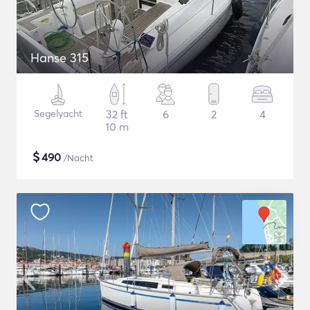
Hanse 315
Segelyacht
32 ft
6
2
4
10 m
$
490
/Nacht