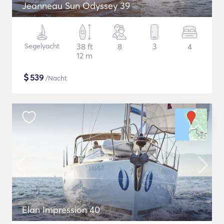
Jeanneau Sun Odyssey 39
Segelyacht
38 ft
8
3
4
12 m
$
539
/Nacht
Elan Impression 40