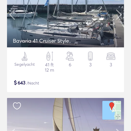
Bavaria 41 Cruiser Style
Segelyacht
41 ft
6
3
3
12 m
$
643
/Nacht