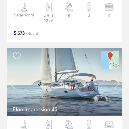
Segelyacht
39 ft
8
3
4
12 m
$
573
/Nacht
Elan Impression 45