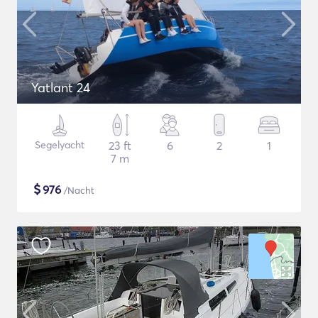
Yatlant 24
Segelyacht
23 ft
6
2
1
7 m
$
976
/Nacht