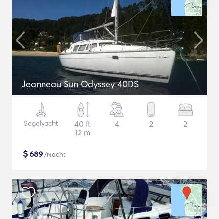
Jeanneau Sun Odyssey 40DS
Segelyacht
40 ft
4
2
2
12 m
$
689
/Nacht