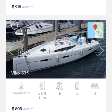
$
918
/Nacht
Viko S35
Segelyacht
36 ft
6
3
3
11 m
$
803
/Nacht