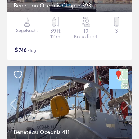
Beneteau Oceanis Clipper 393
Segelyacht
39 ft
10
3
12 m
Kreuzfahrt
$
746
/Tag
Beneteau Oceanis 411