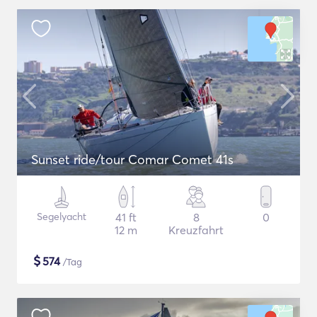
Sunset ride/tour Comar Comet 41s
Segelyacht
41 ft
8
0
12 m
Kreuzfahrt
$
574
/Tag