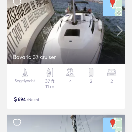
Bavaria 37 cruiser
Segelyacht
37 ft
4
2
2
11 m
$
694
/Nacht