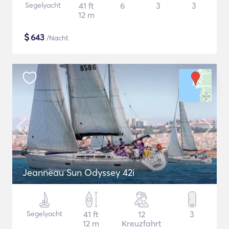
Segelyacht
41 ft
6
3
3
12 m
$
643
/Nacht
Jeanneau Sun Odyssey 42i
Segelyacht
41 ft
12
3
12 m
Kreuzfahrt