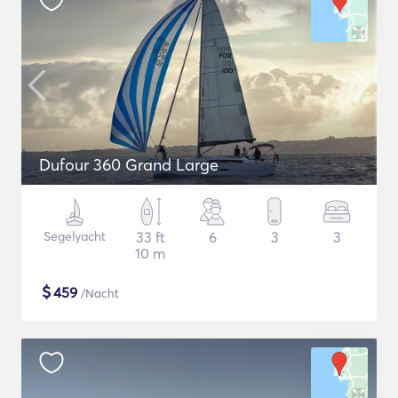
Dufour 360 Grand Large
Segelyacht
33 ft
6
3
3
10 m
$
459
/Nacht