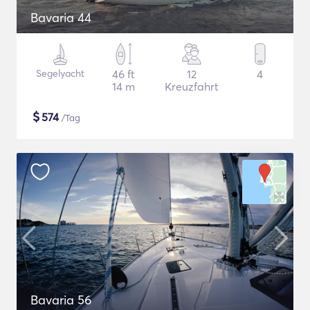
Bavaria 44
Segelyacht
46 ft
12
4
14 m
Kreuzfahrt
$
574
/Tag
Bavaria 56