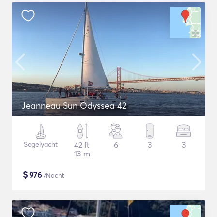
Jeanneau Sun Odyssea 42
Segelyacht
42 ft
6
3
3
13 m
$
976
/Nacht