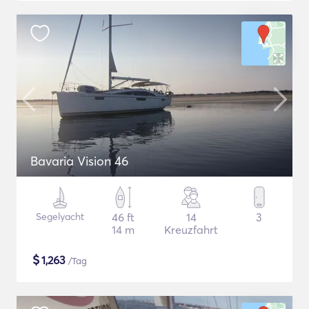
Bavaria Vision 46
Segelyacht
46 ft
14
3
14 m
Kreuzfahrt
$
1,263
/Tag