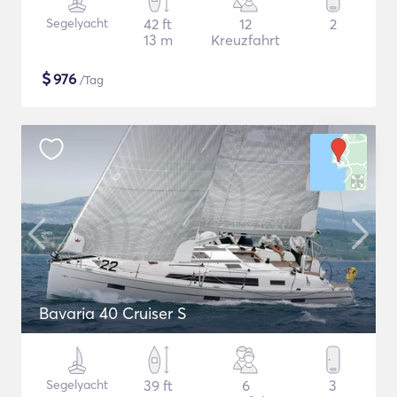
Segelyacht
42 ft
12
2
13 m
Kreuzfahrt
$
976
/Tag
Bavaria 40 Cruiser S
Segelyacht
39 ft
6
3