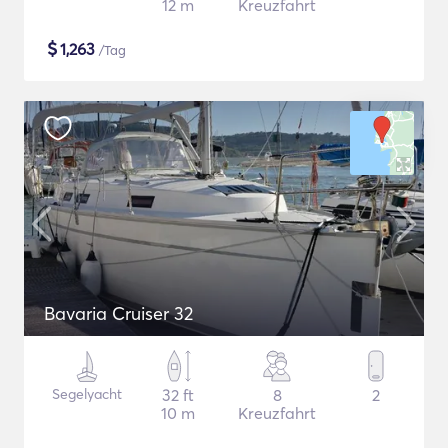
12 m
Kreuzfahrt
$
1,263
/Tag
Bavaria Cruiser 32
Segelyacht
32 ft
8
2
10 m
Kreuzfahrt