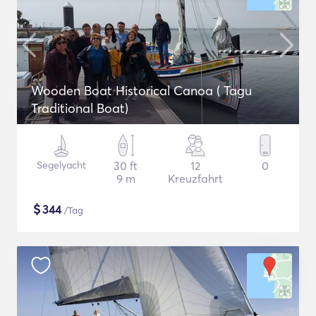
Wooden Boat Historical Canoa ( Tagu
Traditional Boat)
Segelyacht
30 ft
12
0
9 m
Kreuzfahrt
$
344
/Tag