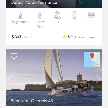
Dufour 40 performance
Segelyacht
40 ft
6
3
3
12 m
$
803
5.0
/Nacht
(1
Bewertungen
)
Beneteau Oceanis 43