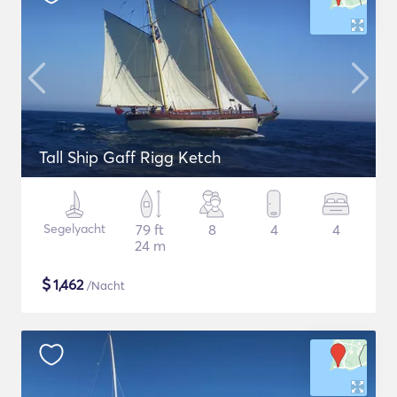
Tall Ship Gaff Rigg Ketch
Segelyacht
79 ft
8
4
4
24 m
$
1,462
/Nacht