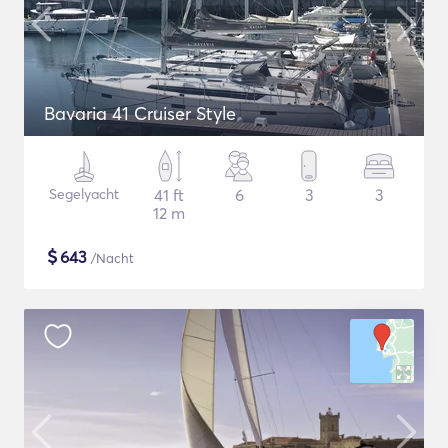
Bavaria 41 Cruiser Style
Segelyacht
41 ft
6
3
3
12 m
$
643
/Nacht