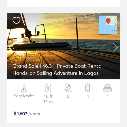
Grand Soleil 46.3 - Private Boat Rental
Hands-on Sailing Adventure in Lagos
Segelyacht
46 ft
6
4
4
14 m
$
1,607
/Nacht