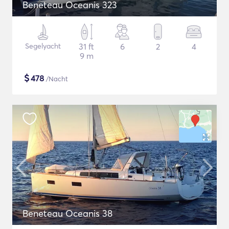
Beneteau Oceanis 323
Segelyacht
31 ft
6
2
4
9 m
$
478
/Nacht
Beneteau Oceanis 38