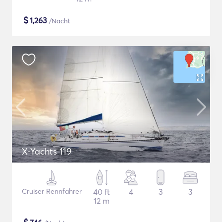
$
1,263
/Nacht
X-Yachts 119
Cruiser Rennfahrer
40 ft
4
3
3
12 m