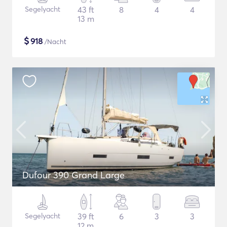
Segelyacht
43 ft
8
4
4
13 m
$
918
/Nacht
Dufour 390 Grand Large
Segelyacht
39 ft
6
3
3
12 m