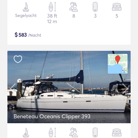
Segelyacht
38 ft
8
3
5
12 m
$
583
/Nacht
Beneteau Oceanis Clipper 393