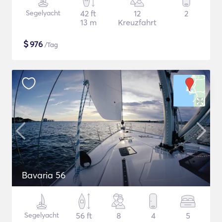
Segelyacht
42 ft
12
2
13 m
Kreuzfahrt
$
976
/Tag
Bavaria 56
Segelyacht
56 ft
8
4
5