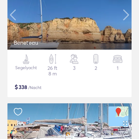
Beneteau
Segelyacht
26 ft
3
2
1
8 m
$
338
/Nacht