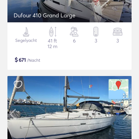
Dufour 410 Grand Large
Segelyacht
41 ft
6
3
3
12 m
$
671
/Nacht