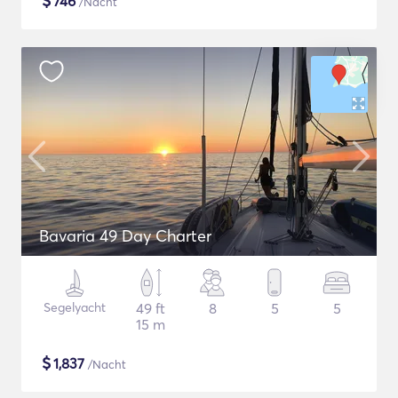
$
746
/Nacht
Bavaria 49 Day Charter
Segelyacht
49 ft
8
5
5
15 m
$
1,837
/Nacht