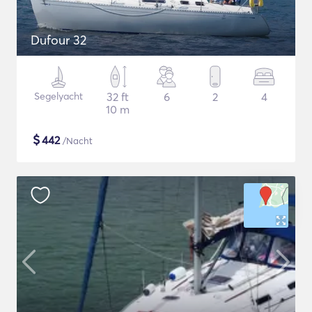
Dufour 32
Segelyacht
32 ft
6
2
4
10 m
$
442
/Nacht