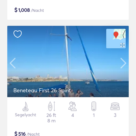
$
1,008
/Nacht
Beneteau First 26 Spirit
Segelyacht
26 ft
4
1
3
8 m
$
516
/Nacht