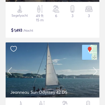
Segelyacht
49 ft
6
3
3
15 m
$
1,493
/Nacht
Jeanneau Sun Odyssey 42 DS