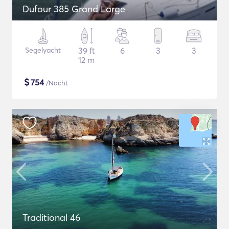
Dufour 385 Grand Large
Segelyacht
39 ft
6
3
3
12 m
$
754
/Nacht
Traditional 46