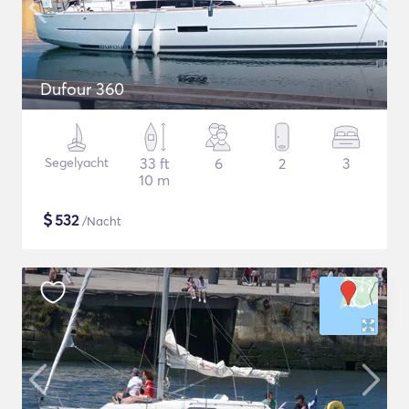
Dufour 360
Segelyacht
33 ft
6
2
3
10 m
$
532
/Nacht