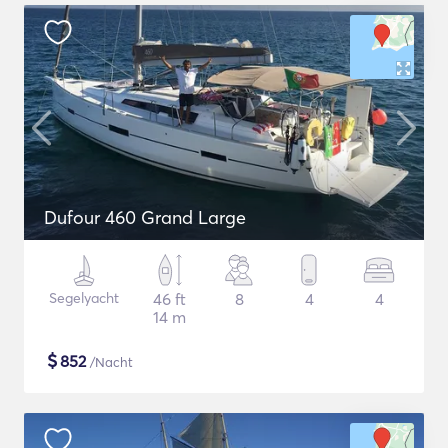
Dufour 460 Grand Large
Segelyacht
46 ft
8
4
4
14 m
$
852
/Nacht