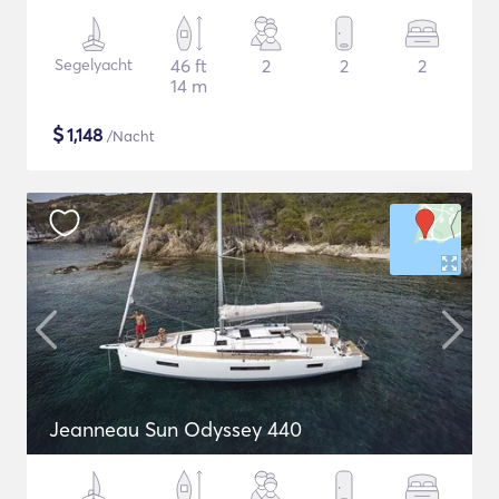
Segelyacht
46 ft
2
2
2
14 m
$
1,148
/Nacht
Jeanneau Sun Odyssey 440