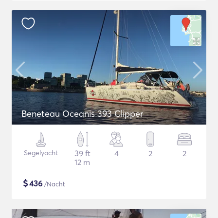
Beneteau Oceanis 393 Clipper
Segelyacht
39 ft
4
2
2
12 m
$
436
/Nacht