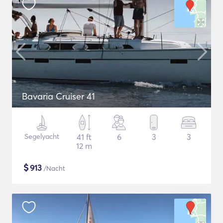
Bavaria Cruiser 41
Segelyacht
41 ft
6
3
3
12 m
$
913
/Nacht