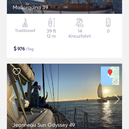
Mallorquina 39
Traditionell
39 ft
14
0
12 m
Kreuzfahrt
$
976
/Tag
Jeanneau Sun Odyssey 49