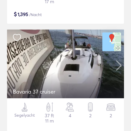
17 m
$
1,395
/Nacht
Bavaria 37 cruiser
Segelyacht
37 ft
4
2
2
11 m