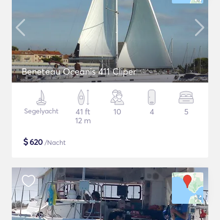
Beneteau Oceanis 411 Cliper
Segelyacht
41 ft
10
4
5
12 m
$
620
/Nacht