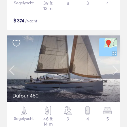
Segelyacht
39 ft
8
3
4
12 m
$
374
/Nacht
Dufour 460
Segelyacht
46 ft
9
4
5
14 m