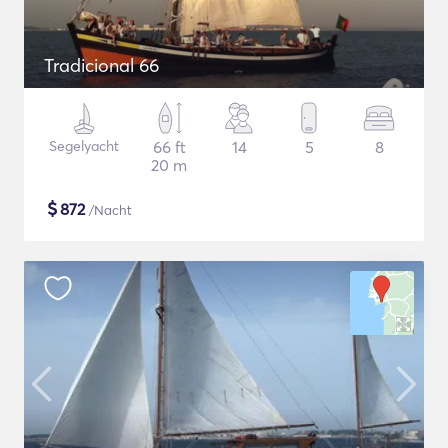
Tradicional 66
Segelyacht
66 ft
14
5
8
20 m
$
872
/Nacht