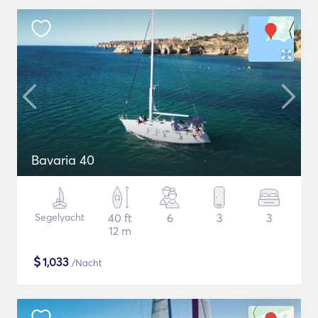
Bavaria 40
Segelyacht
40 ft
6
3
3
12 m
$
1,033
/Nacht