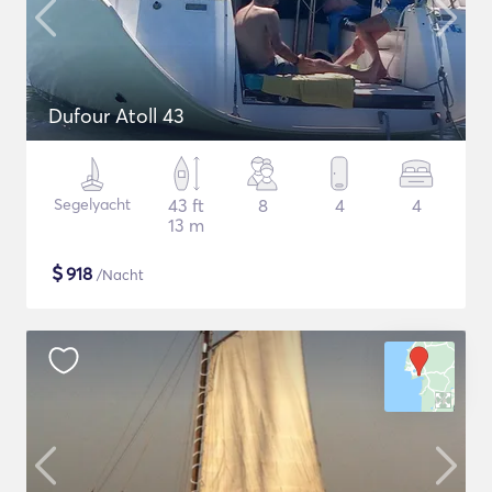
Dufour Atoll 43
Segelyacht
43 ft
8
4
4
13 m
$
918
/Nacht