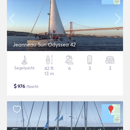
Jeanneau Sun Odyssea 42
Segelyacht
42 ft
6
3
3
13 m
$
976
/Nacht