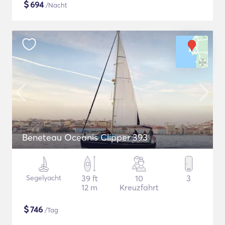
$
694
/Nacht
Beneteau Oceanis Clipper 393
Segelyacht
39 ft
10
3
12 m
Kreuzfahrt
$
746
/Tag