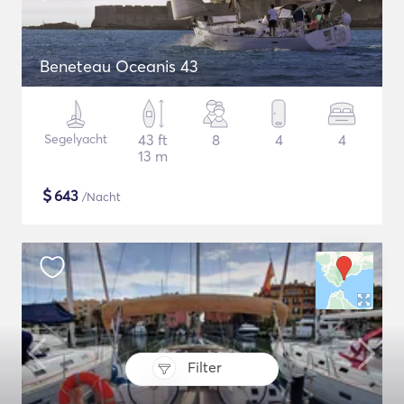
Beneteau Oceanis 43
Segelyacht
43 ft
8
4
4
13 m
$
643
/Nacht
Filter