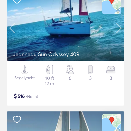
Jeanneau Sun Odyssey 409
Segelyacht
40 ft
6
3
3
12 m
$
516
/Nacht