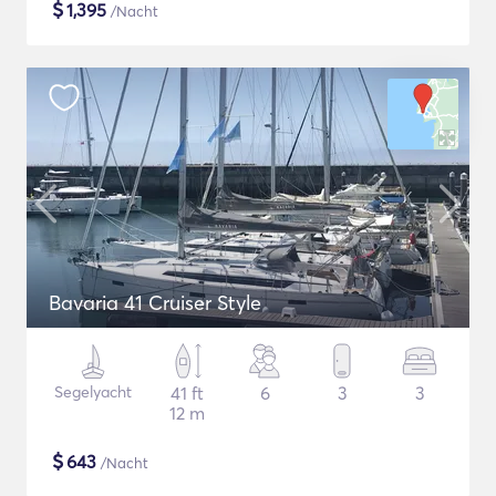
$
1,395
/Nacht
Bavaria 41 Cruiser Style
Segelyacht
41 ft
6
3
3
12 m
$
643
/Nacht