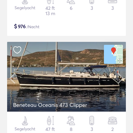
Segelyacht
42 ft
6
3
3
13 m
$
976
/Nacht
Beneteau Oceanis 473 Clipper
Segelyacht
47 ft
8
3
2