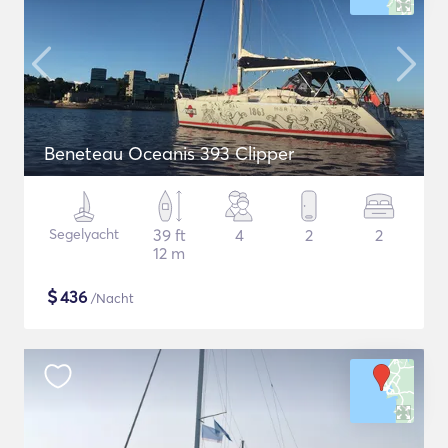
Beneteau Oceanis 393 Clipper
Segelyacht
39 ft
4
2
2
12 m
$
436
/Nacht