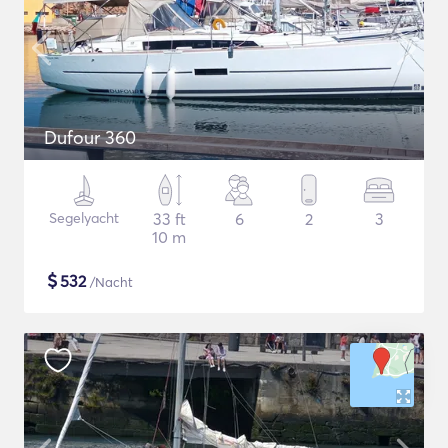
Dufour 360
Segelyacht
33 ft
6
2
3
10 m
$
532
/Nacht