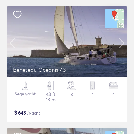
Beneteau Oceanis 43
Segelyacht
43 ft
8
4
4
13 m
$
643
/Nacht