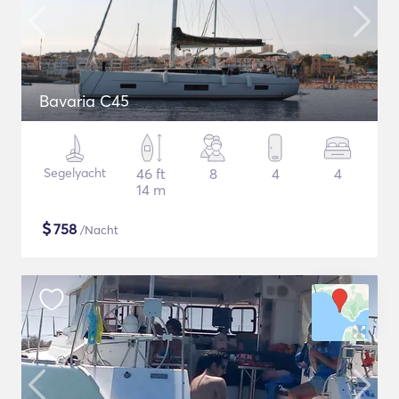
Bavaria C45
Segelyacht
46 ft
8
4
4
14 m
$
758
/Nacht