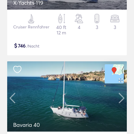
X-Yachts 119
Cruiser Rennfahrer
40 ft
4
3
3
12 m
$
746
/Nacht
Bavaria 40