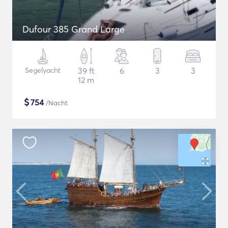
Dufour 385 Grand Large
Segelyacht
39 ft
6
3
3
12 m
$
754
/Nacht