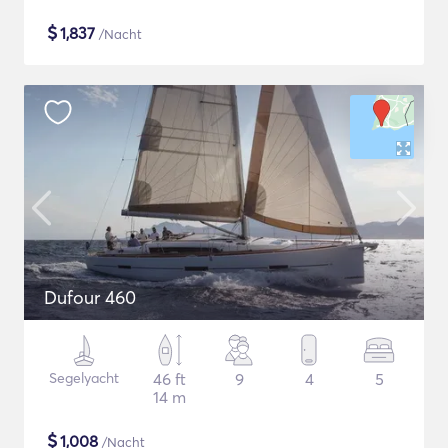
$
1,837
/Nacht
Dufour 460
Segelyacht
46 ft
9
4
5
14 m
$
1,008
/Nacht