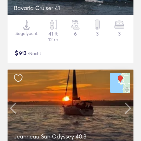
Bavaria Cruiser 41
Segelyacht
41 ft
6
3
3
12 m
$
913
/Nacht
Jeanneau Sun Odyssey 40.3