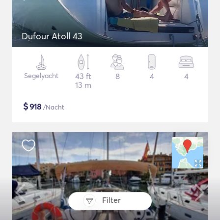
Dufour Atoll 43
Segelyacht
43 ft
8
4
4
13 m
$
918
/Nacht
Filter