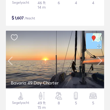
Segelyacht
46 ft
6
4
4
14 m
$
1,607
/Nacht
Bavaria 49 Day Charter
Segelyacht
49 ft
8
5
5
15 m