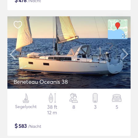
$
478
/Nacht
Beneteau Oceanis 38
Segelyacht
38 ft
8
3
5
12 m
$
583
/Nacht