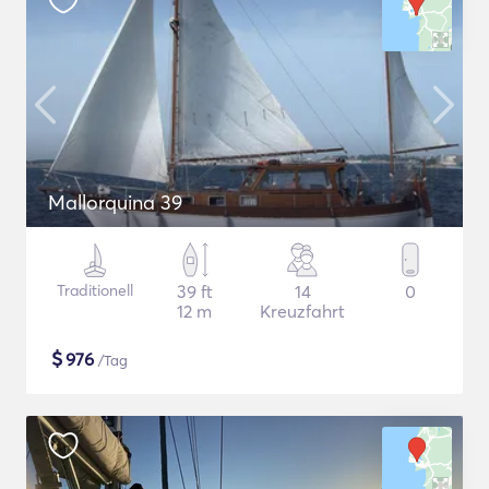
Mallorquina 39
Traditionell
39 ft
14
0
12 m
Kreuzfahrt
$
976
/Tag