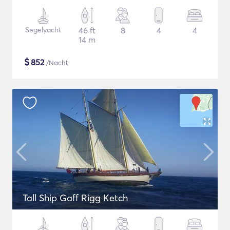
Segelyacht
46 ft
8
4
4
14 m
$
852
/Nacht
Tall Ship Gaff Rigg Ketch