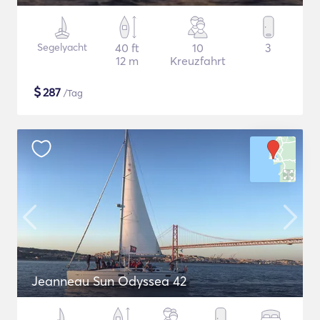
Segelyacht
40 ft
10
3
12 m
Kreuzfahrt
$
287
/Tag
Jeanneau Sun Odyssea 42