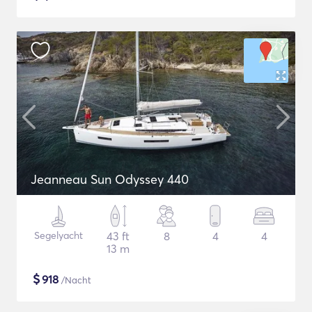
Jeanneau Sun Odyssey 440
Segelyacht
43 ft
8
4
4
13 m
$
918
/Nacht