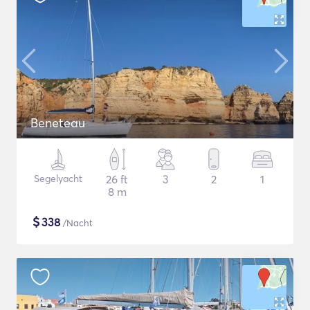
Beneteau
Segelyacht
26 ft
3
2
1
8 m
$
338
/Nacht