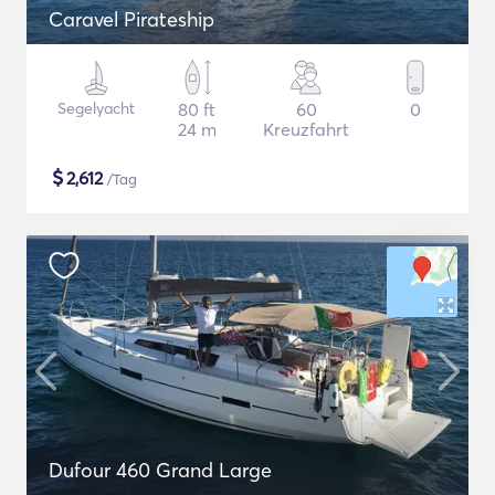
Caravel Pirateship
Segelyacht
80 ft
60
0
24 m
Kreuzfahrt
$
2,612
/Tag
Dufour 460 Grand Large