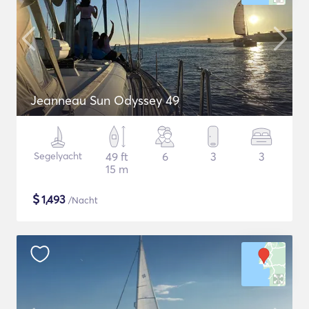
Jeanneau Sun Odyssey 49
Segelyacht
49 ft
6
3
3
15 m
$
1,493
/Nacht