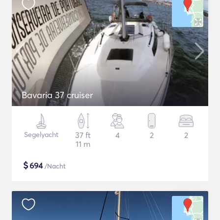
Bavaria 37 cruiser
Segelyacht
37 ft
4
2
2
11 m
$
694
/Nacht