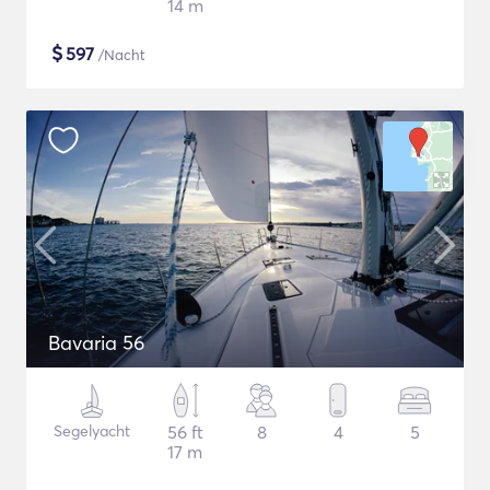
14 m
$
597
/Nacht
Bavaria 56
Segelyacht
56 ft
8
4
5
17 m