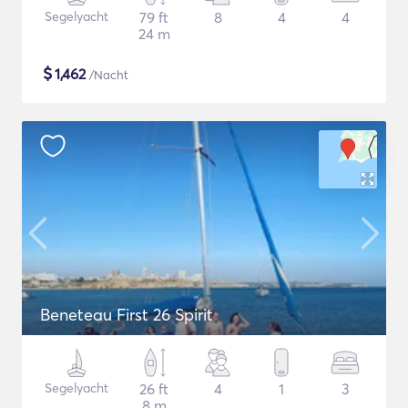
Segelyacht
79 ft
8
4
4
24 m
$
1,462
/Nacht
Beneteau First 26 Spirit
Segelyacht
26 ft
4
1
3
8 m