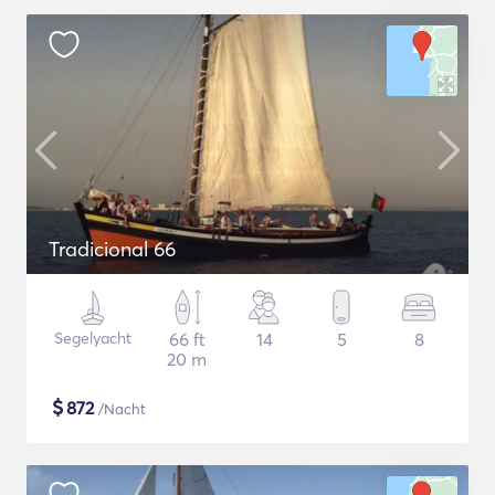
Tradicional 66
Segelyacht
66 ft
14
5
8
20 m
$
872
/Nacht