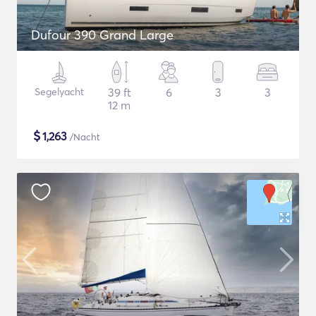
Dufour 390 Grand Large
Segelyacht
39 ft
6
3
3
12 m
$
1,263
/Nacht