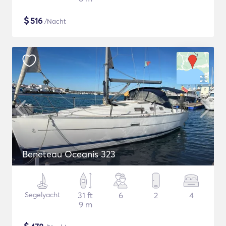
$
516
/Nacht
Beneteau Oceanis 323
Segelyacht
31 ft
6
2
4
9 m