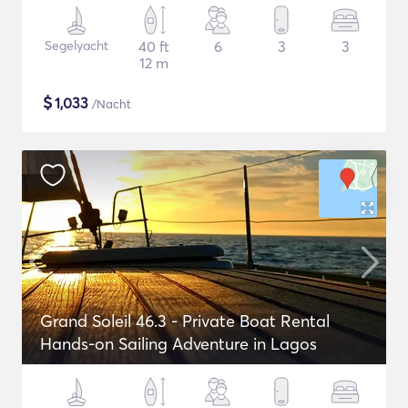
Segelyacht
40 ft
6
3
3
12 m
$
1,033
/Nacht
Grand Soleil 46.3 - Private Boat Rental
Hands-on Sailing Adventure in Lagos