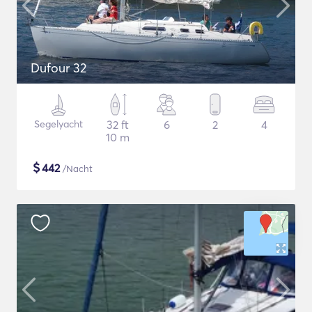
Dufour 32
Segelyacht
32 ft
6
2
4
10 m
$
442
/Nacht