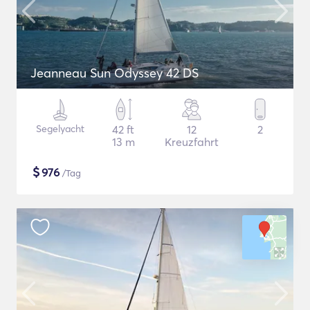
Jeanneau Sun Odyssey 42 DS
Segelyacht
42 ft
12
2
13 m
Kreuzfahrt
$
976
/Tag