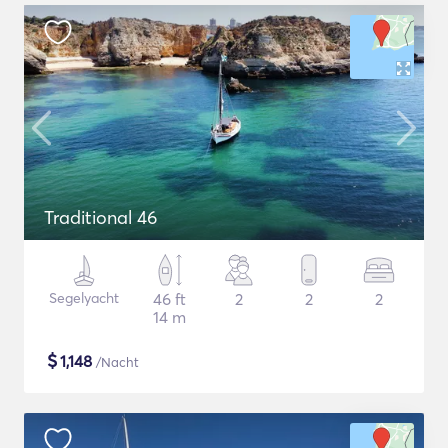
Traditional 46
Segelyacht
46 ft
2
2
2
14 m
$
1,148
/Nacht