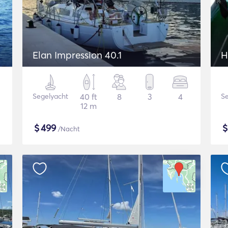
Elan Impression 40.1
H
Segelyacht
40 ft
8
3
4
Se
12 m
$
499
/Nacht