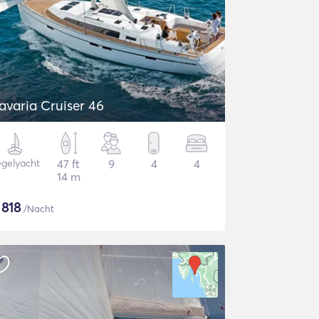
avaria Cruiser 46
gelyacht
47 ft
9
4
4
14 m
$
818
/Nacht