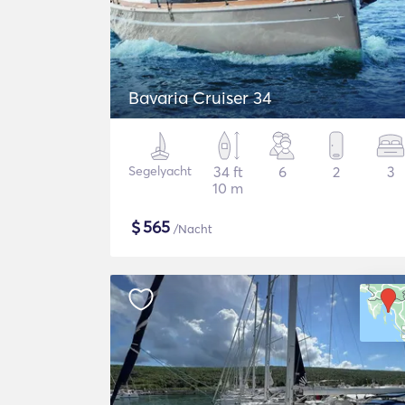
Bavaria Cruiser 34
Segelyacht
34 ft
6
2
3
10 m
$
565
/Nacht