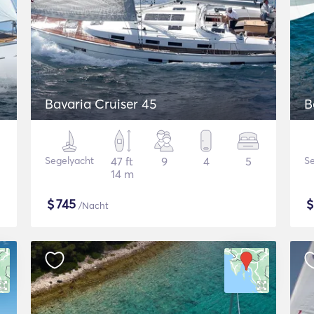
Bavaria Cruiser 45
B
Segelyacht
47 ft
9
4
5
Se
14 m
$
745
/Nacht