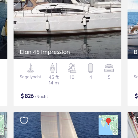
Elan 45 Impression
B
Segelyacht
45 ft
10
4
5
Se
14 m
$
826
/Nacht