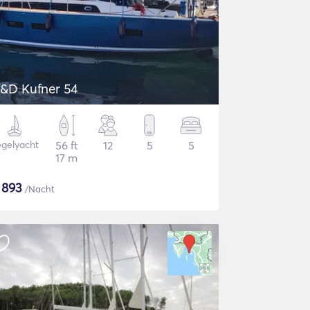
&D Kufner 54
gelyacht
56 ft
12
5
5
17 m
$
893
/Nacht