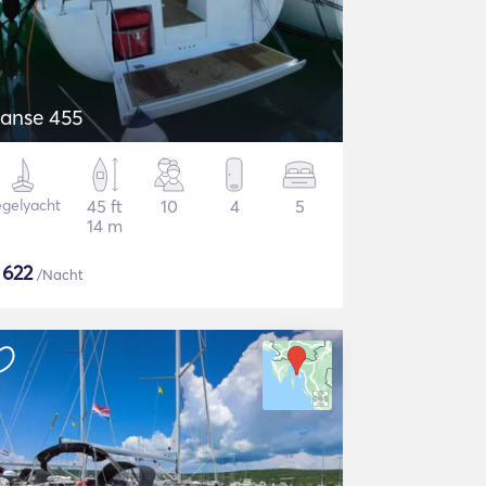
anse 455
gelyacht
45 ft
10
4
5
14 m
$
622
/Nacht