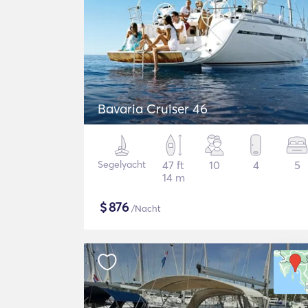
Bavaria Cruiser 46
Segelyacht
47 ft
10
4
5
14 m
$
876
/Nacht