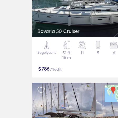
Bavaria 50 Cruiser
Segelyacht
51 ft
11
5
6
16 m
$
786
/Nacht