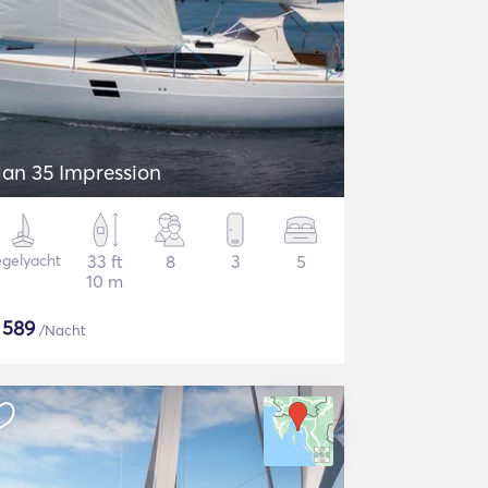
lan 35 Impression
gelyacht
33 ft
8
3
5
10 m
$
589
/Nacht