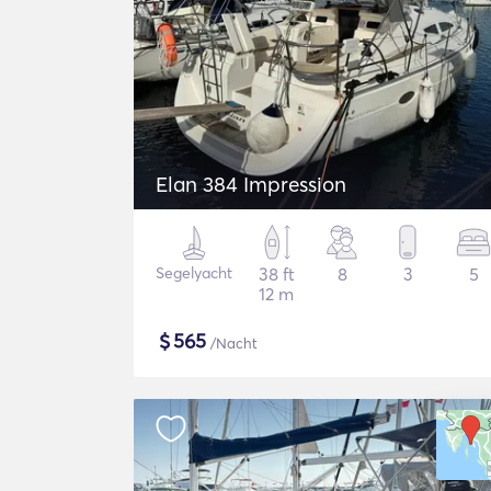
Elan 384 Impression
Segelyacht
38 ft
8
3
5
12 m
$
565
/Nacht