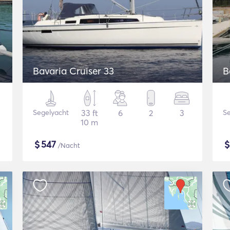
Bavaria Cruiser 33
B
Segelyacht
33 ft
6
2
3
Se
10 m
$
547
/Nacht