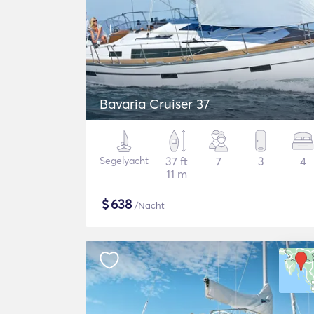
Bavaria Cruiser 37
Segelyacht
37 ft
7
3
4
11 m
$
638
/Nacht