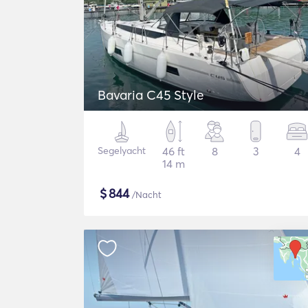
Bavaria C45 Style
Segelyacht
46 ft
8
3
4
14 m
$
844
/Nacht