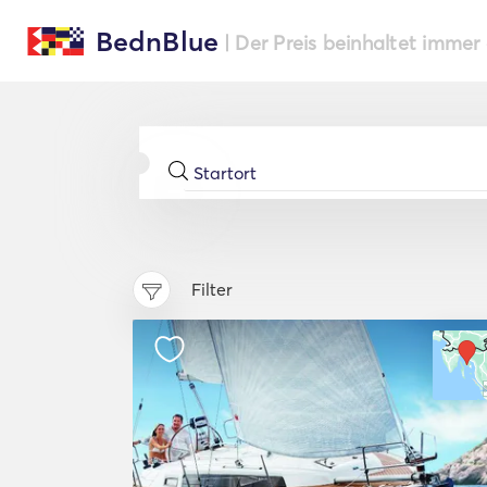
BednBlue
| Der Preis beinhaltet immer
Filter