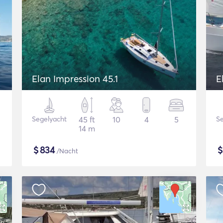
Elan Impression 45.1
E
Segelyacht
45 ft
10
4
5
Se
14 m
$
834
/Nacht