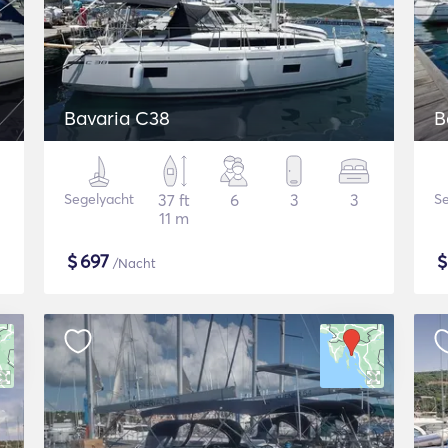
Bavaria C38
B
Segelyacht
37 ft
6
3
3
Se
11 m
$
697
/Nacht