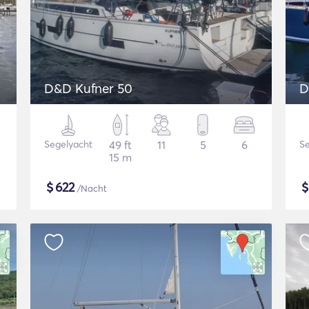
D&D Kufner 50
D
Segelyacht
49 ft
11
5
6
Se
15 m
$
622
/Nacht