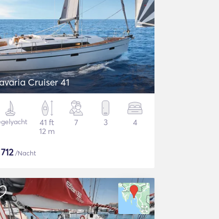
avaria Cruiser 41
gelyacht
41 ft
7
3
4
12 m
$
712
/Nacht