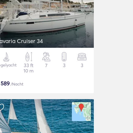
avaria Cruiser 34
gelyacht
33 ft
7
3
3
10 m
$
589
/Nacht