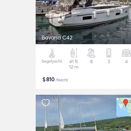
Bavaria C42
Segelyacht
41 ft
8
3
4
12 m
$
810
/Nacht