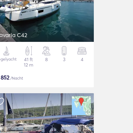
avaria C42
gelyacht
41 ft
8
3
4
12 m
$
852
/Nacht