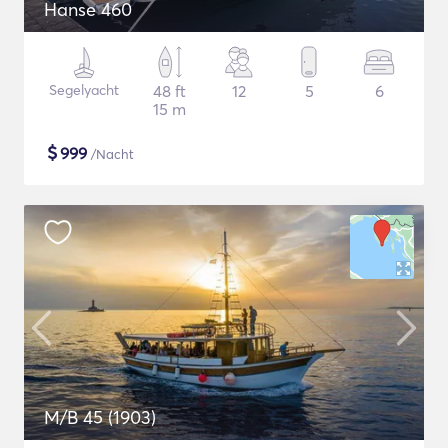
Hanse 460
Segelyacht
48 ft
12
5
6
15 m
$
999
/Nacht
M/B 45 (1903)