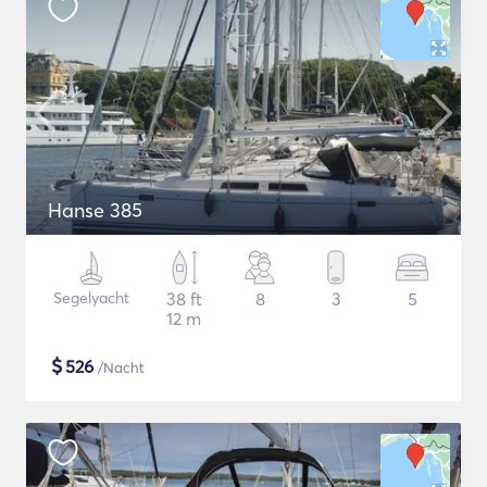
Hanse 385
Segelyacht
38 ft
8
3
5
12 m
$
526
/Nacht