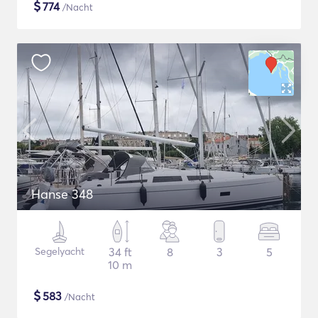
$
774
/Nacht
Hanse 348
Segelyacht
34 ft
8
3
5
10 m
$
583
/Nacht