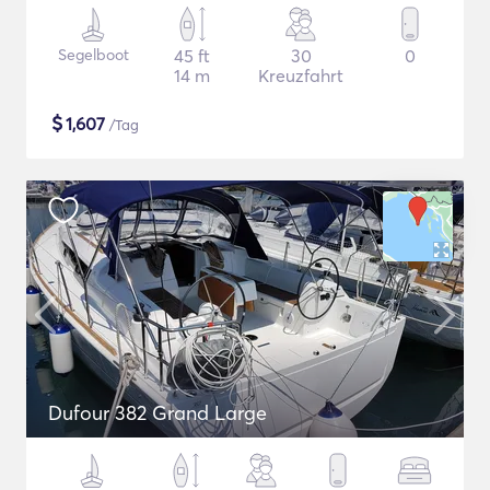
Segelboot
45 ft
30
0
14 m
Kreuzfahrt
$
1,607
/Tag
Dufour 382 Grand Large