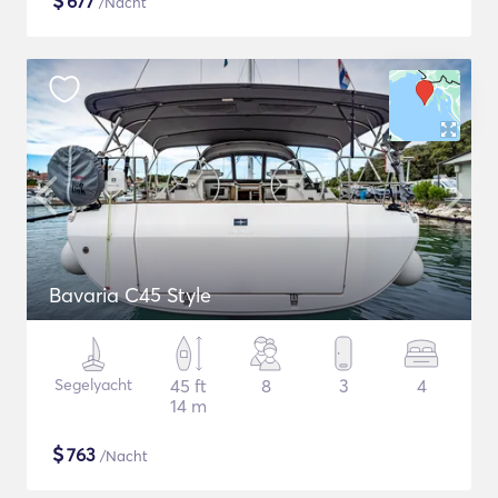
$
677
/Nacht
Bavaria C45 Style
Segelyacht
45 ft
8
3
4
14 m
$
763
/Nacht