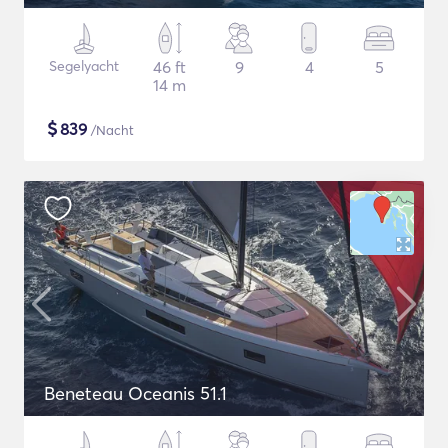
Segelyacht
46 ft
9
4
5
14 m
$
839
/Nacht
Beneteau Oceanis 51.1