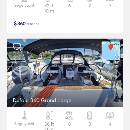
Segelyacht
32 ft
6
2
3
10 m
$
360
/Nacht
Dufour 360 Grand Large
Segelyacht
36 ft
8
3
4
11 m