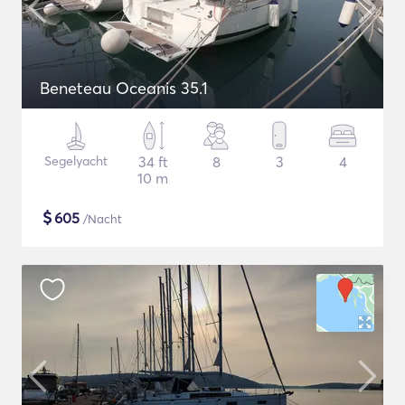
Beneteau Oceanis 35.1
Segelyacht
34 ft
8
3
4
10 m
$
605
/Nacht