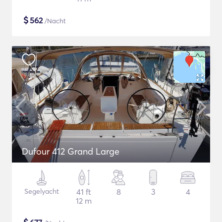
$
562
/Nacht
Dufour 412 Grand Large
Segelyacht
41 ft
8
3
4
12 m