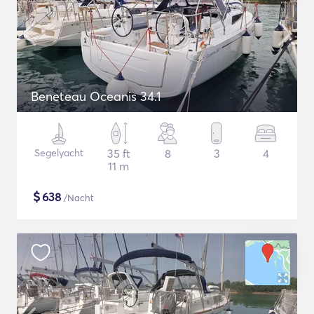
Beneteau Oceanis 34.1
Segelyacht
35 ft
8
3
4
11 m
$
638
/Nacht