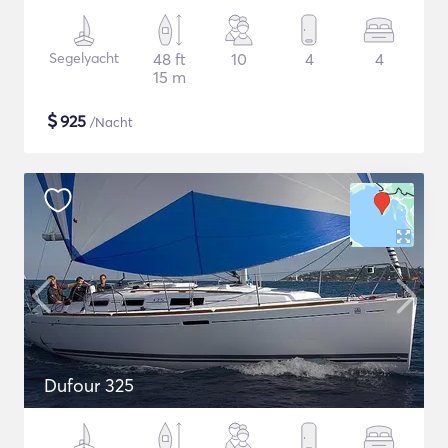
Segelyacht
48 ft
10
4
4
15 m
$
925
/Nacht
Dufour 325