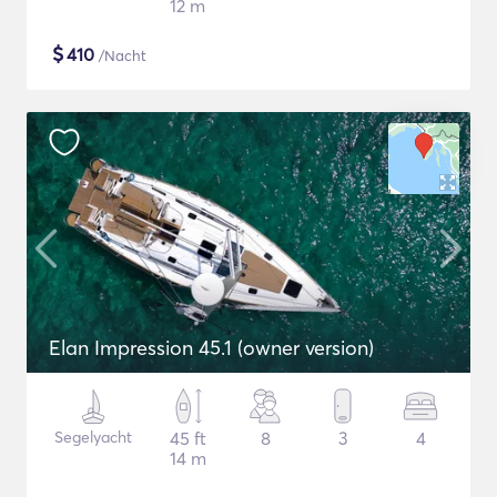
12 m
$
410
/Nacht
Elan Impression 45.1 (owner version)
Segelyacht
45 ft
8
3
4
14 m