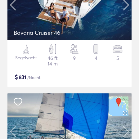
Bavaria Cruiser 46
Segelyacht
46 ft
9
4
5
14 m
$
831
/Nacht