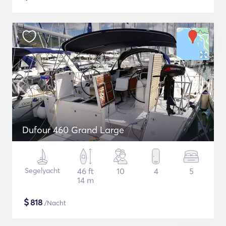
Dufour 460 Grand Large
Segelyacht
46 ft
10
4
5
14 m
$
818
/Nacht