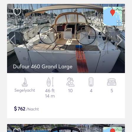
Dufour 460 Grand Large
Segelyacht
46 ft
10
4
5
14 m
$
762
/Nacht