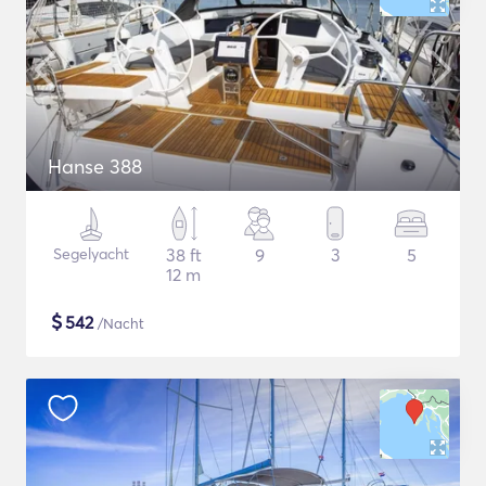
Hanse 388
Segelyacht
38 ft
9
3
5
12 m
$
542
/Nacht