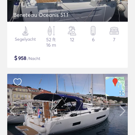
Beneteau Oceanis 51.1
Segelyacht
52 ft
12
6
7
16 m
$
958
/Nacht