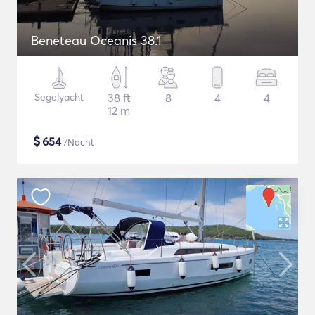
Beneteau Oceanis 38.1
Segelyacht
38 ft
8
4
4
12 m
$
654
/Nacht