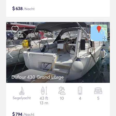
$
638
/Nacht
Dufour 430 Grand Large
Segelyacht
43 ft
10
4
5
13 m
$
794
/Nacht