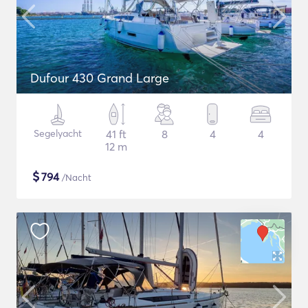
Dufour 430 Grand Large
Segelyacht
41 ft
8
4
4
12 m
$
794
/Nacht