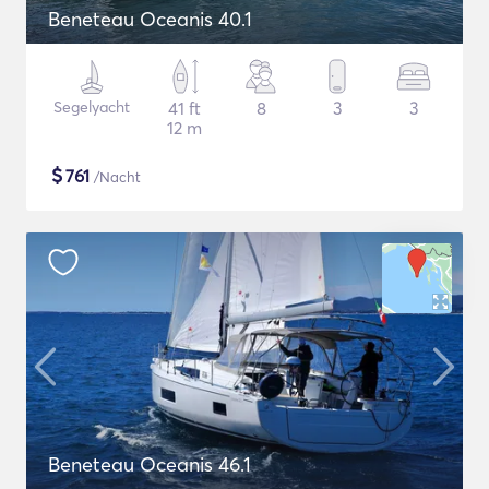
Beneteau Oceanis 40.1
Segelyacht
41 ft
8
3
3
12 m
$
761
/Nacht
Beneteau Oceanis 46.1