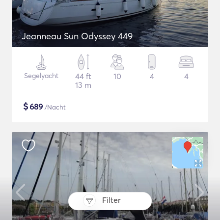
Jeanneau Sun Odyssey 449
Segelyacht
44 ft
10
4
4
13 m
$
689
/Nacht
Filter