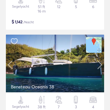
Segelyacht
51 ft
12
5
6
16 m
$
1,142
/Nacht
Beneteau Oceanis 38
Segelyacht
38 ft
7
3
4