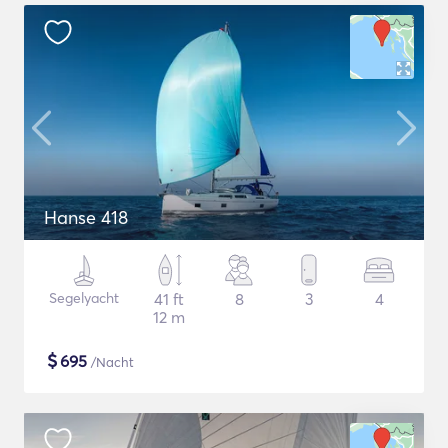
Hanse 418
Segelyacht
41 ft
8
3
4
12 m
$
695
/Nacht