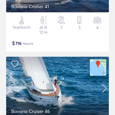
Bavaria Cruiser 41
Segelyacht
41 ft
7
3
4
12 m
$
716
/Nacht
Bavaria Cruiser 46