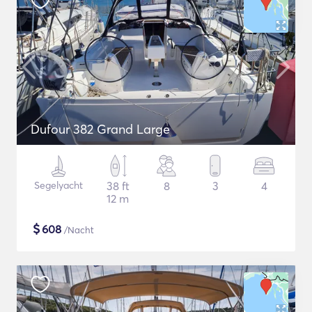
Dufour 382 Grand Large
Segelyacht
38 ft
8
3
4
12 m
$
608
/Nacht