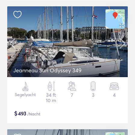
Jeanneau Sun Odyssey 349
Segelyacht
34 ft
7
3
4
10 m
$
493
/Nacht