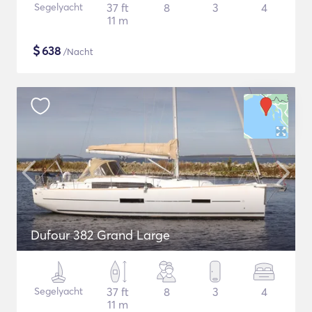
Segelyacht
37 ft
8
3
4
11 m
$
638
/Nacht
Dufour 382 Grand Large
Segelyacht
37 ft
8
3
4
11 m