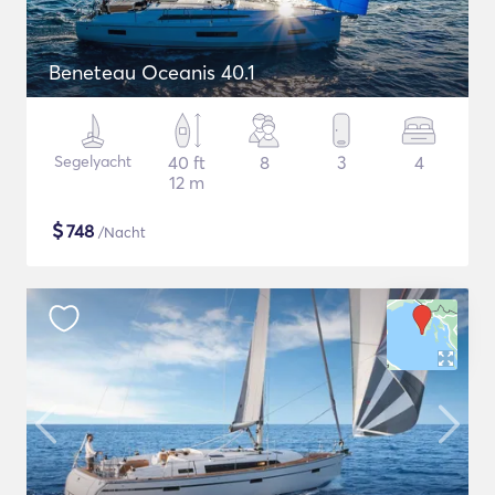
Beneteau Oceanis 40.1
Segelyacht
40 ft
8
3
4
12 m
$
748
/Nacht