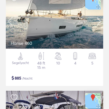
Hanse 460
Segelyacht
48 ft
10
4
5
15 m
$
885
/Nacht