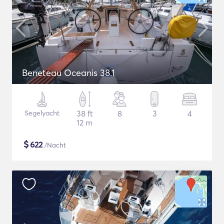
Beneteau Oceanis 38.1
Segelyacht
38 ft
8
3
4
12 m
$
622
/Nacht