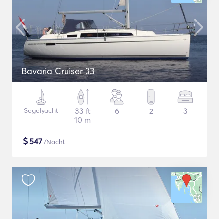
Bavaria Cruiser 33
Segelyacht
33 ft
6
2
3
10 m
$
547
/Nacht