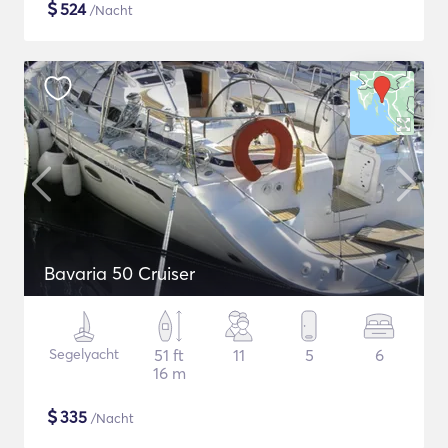
$
524
/Nacht
Bavaria 50 Cruiser
Segelyacht
51 ft
11
5
6
16 m
$
335
/Nacht