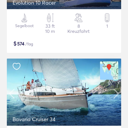
Evolution 10 Racer
Segelboot
33 ft
8
1
10 m
Kreuzfahrt
$
574
/Tag
Bavaria Cruiser 34