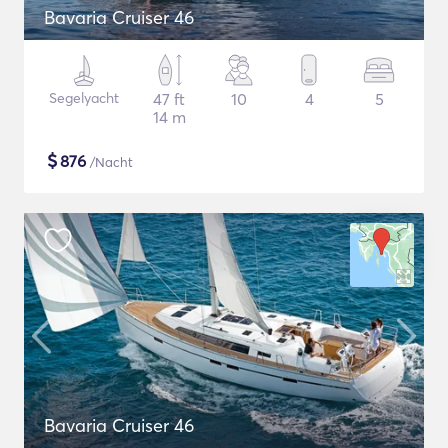
Bavaria Cruiser 46
Segelyacht
47 ft
10
4
5
14 m
$
876
/Nacht
Bavaria Cruiser 46