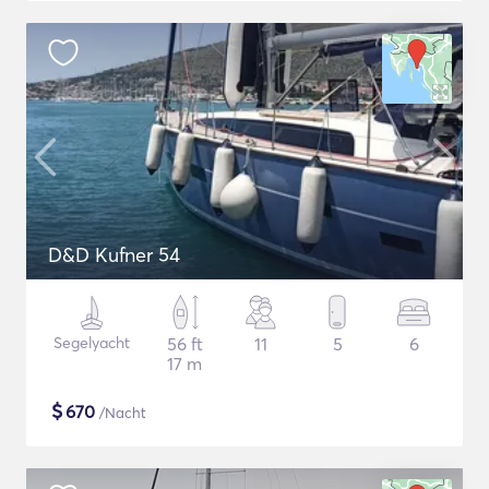
D&D Kufner 54
Segelyacht
56 ft
11
5
6
17 m
$
670
/Nacht