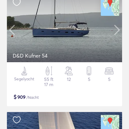
D&D Kufner 54
Segelyacht
55 ft
12
5
5
17 m
$
909
/Nacht