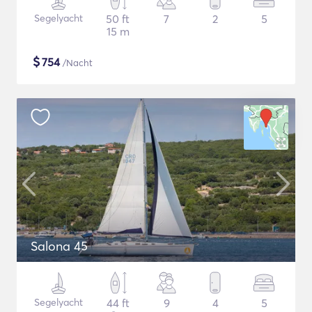
Segelyacht
50 ft
7
2
5
15 m
$
754
/Nacht
Salona 45
Segelyacht
44 ft
9
4
5