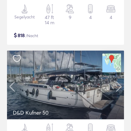
Segelyacht
47 ft
9
4
4
14 m
$
818
/Nacht
D&D Kufner 50