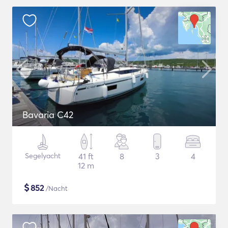
Bavaria C42
Segelyacht
41 ft
8
3
4
12 m
$
852
/Nacht