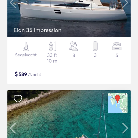
Elan 35 Impression
Segelyacht
33 ft
8
3
5
10 m
$
589
/Nacht