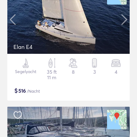
Elan E4
Segelyacht
35 ft
8
3
4
11 m
$
516
/Nacht