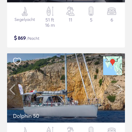
Segelyacht
51 ft
11
5
6
16 m
$
869
/Nacht
Dolphin 50