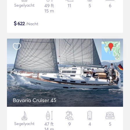
Segelyacht
49 ft
11
5
6
15 m
$
622
/Nacht
Bavaria Cruiser 45
Segelyacht
47 ft
9
4
5
14 m