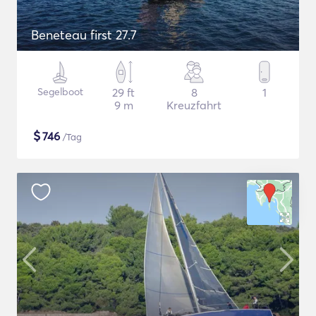
Beneteau first 27.7
Segelboot
29 ft
8
1
9 m
Kreuzfahrt
$
746
/Tag