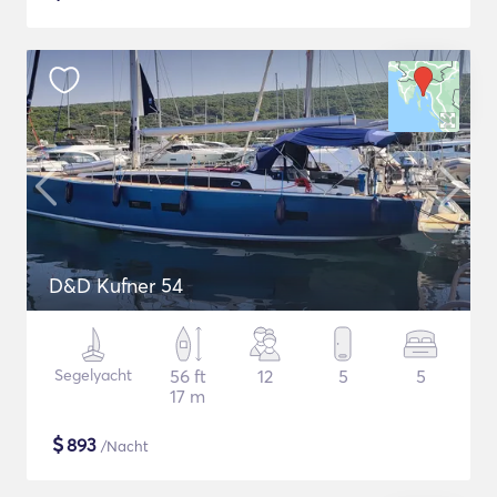
D&D Kufner 54
Segelyacht
56 ft
12
5
5
17 m
$
893
/Nacht