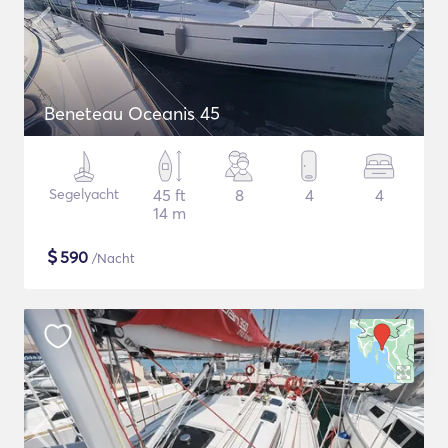
Beneteau Oceanis 45
Segelyacht
45 ft
8
4
4
14 m
$
590
/Nacht