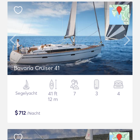
Bavaria Cruiser 41
Segelyacht
41 ft
7
3
4
12 m
$
712
/Nacht