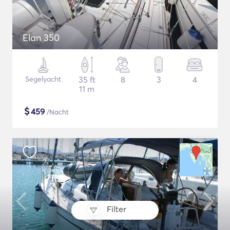
Elan 350
Segelyacht
35 ft
8
3
4
11 m
$
459
/Nacht
Filter