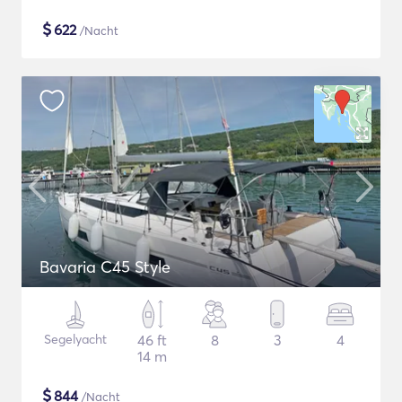
$
622
/Nacht
Bavaria C45 Style
Segelyacht
46 ft
8
3
4
14 m
$
844
/Nacht