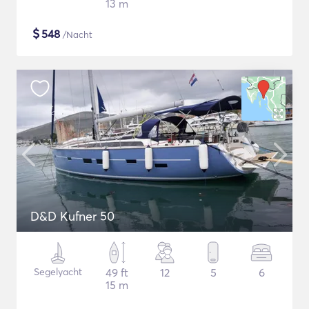
13 m
$
548
/Nacht
D&D Kufner 50
Segelyacht
49 ft
12
5
6
15 m