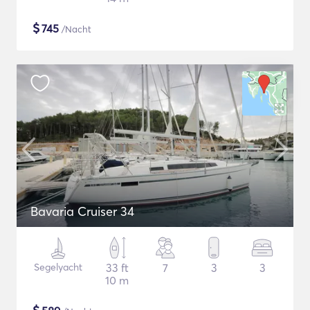
$
745
/Nacht
Bavaria Cruiser 34
Segelyacht
33 ft
7
3
3
10 m