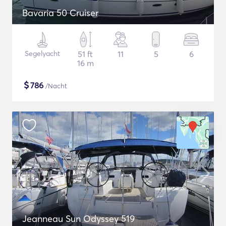
Bavaria 50 Cruiser
Segelyacht
51 ft
11
5
6
16 m
$
786
/Nacht
Jeanneau Sun Odyssey 519