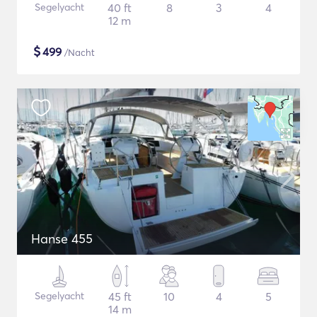
Segelyacht
40 ft
8
3
4
12 m
$
499
/Nacht
Hanse 455
Segelyacht
45 ft
10
4
5
14 m