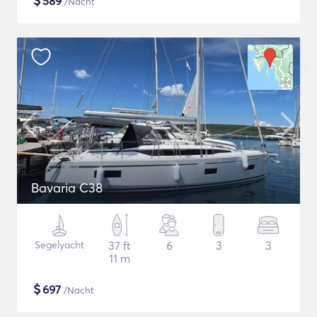
$
589
/Nacht
Bavaria C38
Segelyacht
37 ft
6
3
3
11 m
$
697
/Nacht