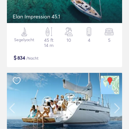
Elan Impression 45.1
Segelyacht
45 ft
10
4
5
14 m
$
834
/Nacht