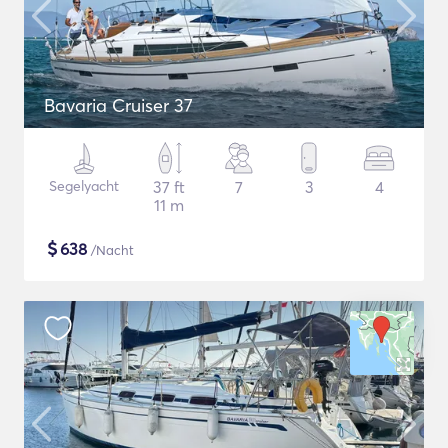
Bavaria Cruiser 37
Segelyacht
37 ft
7
3
4
11 m
$
638
/Nacht