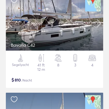
Bavaria C42
Segelyacht
41 ft
8
3
4
12 m
$
810
/Nacht