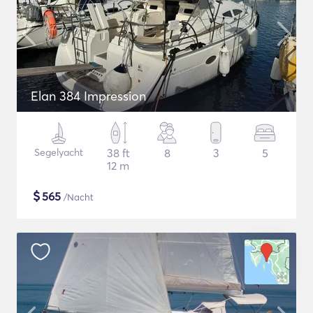
Elan 384 Impression
Segelyacht
38 ft
8
3
5
12 m
$
565
/Nacht