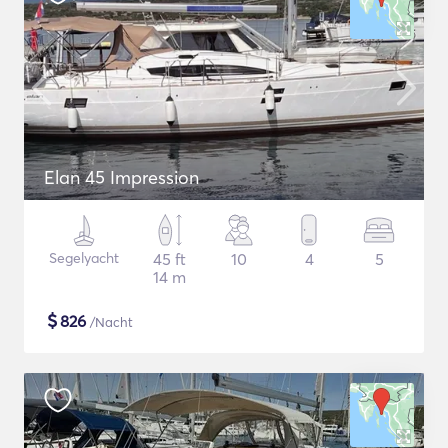
Elan 45 Impression
Segelyacht
45 ft
10
4
5
14 m
$
826
/Nacht