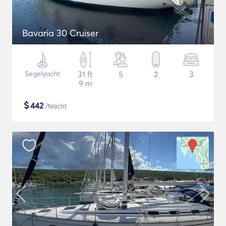
Bavaria 30 Cruiser
Segelyacht
31 ft
5
2
3
9 m
$
442
/Nacht